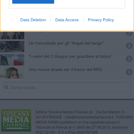
Palazzo aperto per la festa della Repubblica
Nuova sinistra in Toscana, costituente il 2 Luglio
Data Deletion
Data Access
Privacy Policy
Gli ex grillini verso la Costituente
Un francobollo per gli "Angeli del fango"
"I valori del 2 Giugno per guardare al futuro"
Una nuova strada oer il futuro del M5S
Editore Toscana Media Channel srl - Via Dei Martelli, 8 -
50129 FIRENZE - info@toscanamediachannel.it. TOSCANA
MEDIA NEWS quotidiano on line registrato presso il
Tribunale di Firenze al n. 5935 del 27.09.2013. Iscrizione
ROC 22105 - C.F. e P.Iva 0620787048