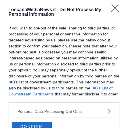
Sinistra Italiana muove i primi passi a Pisa
ToscanaMediaNews.it -
Do Not Process My
Personal Information
Le donne dell'assemblea costituente
If you wish to opt-out of the sale, sharing to third parties, or
Flash-mob pentastellato pro Costituzione
processing of your personal or sensitive information for
targeted advertising by us, please use the below opt-out
Cna, ecco il comitato costituente di area vasta
section to confirm your selection. Please note that after your
opt-out request is processed you may continue seeing
Nardella contro Chiti sulla riforma del Senato
interest-based ads based on personal information utilized by
us or personal information disclosed to third parties prior to
L'empolese Tinagli vicesegretaria del Pd di Letta
your opt-out. You may separately opt-out of the further
disclosure of your personal information by third parties on the
La Costituzione secondo Paolo Grossi
IAB’s list of downstream participants. This information may
also be disclosed by us to third parties on the
IAB’s List of
Una sala di Palazzo Panciatichi per Calamandrei
Downstream Participants
that may further disclose it to other
third parties.
La cerimonia del 25 Aprile dedicata a Bargagna
Personal Data Processing Opt Outs
Festa della Repubblica e onorificenze in Toscana
CONFIRM