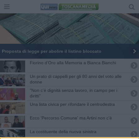
Proposta di legge per abolire il listino bloccato
Fiorino d’Oro alla Memoria a Bianca Bianchi
Un prato di cappelli per gli 80 anni del voto alle
donne
"Non c'è dignità senza lavoro, in campo per i
diritti"
Una lista civica per rifondare il centrodestra
Ecco 'Percorso Comune' ma Artini non c'è
La costituente della nuova sinistra