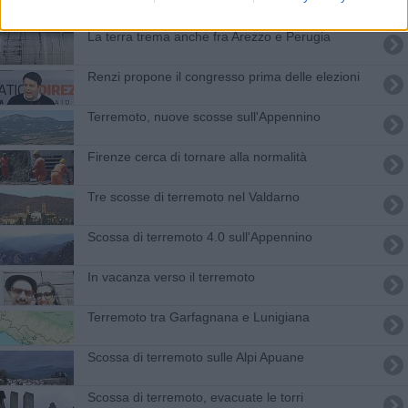
La terra trema anche fra Arezzo e Perugia
Renzi propone il congresso prima delle elezioni
Terremoto, nuove scosse sull'Appennino
Firenze cerca di tornare alla normalità
Tre scosse di terremoto nel Valdarno
Scossa di terremoto 4.0 sull'Appennino
In vacanza verso il terremoto
Terremoto tra Garfagnana e Lunigiana
Scossa di terremoto sulle Alpi Apuane
Scossa di terremoto, evacuate le torri