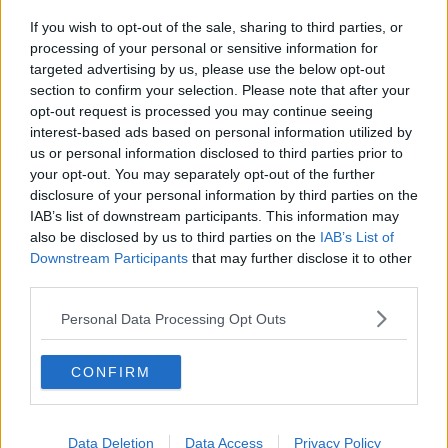
Terremoto, lezioni sospese a Chiusi
If you wish to opt-out of the sale, sharing to third parties, or
Nuova scossa di terremoto a Montespertoli
processing of your personal or sensitive information for
targeted advertising by us, please use the below opt-out
section to confirm your selection. Please note that after your
Scossa di terremoto a Carrara
opt-out request is processed you may continue seeing
interest-based ads based on personal information utilized by
Terremoto nella notte nel Mugello
us or personal information disclosed to third parties prior to
your opt-out. You may separately opt-out of the further
Sisma impressionante, almeno trenta morti
disclosure of your personal information by third parties on the
IAB’s list of downstream participants. This information may
Terremoto nel Chianti
also be disclosed by us to third parties on the
IAB’s List of
Downstream Participants
that may further disclose it to other
La terra trema nell'Alto Mugello
third parties.
Dopo Grosseto, due scosse di terremoto nel
Personal Data Processing Opt Outs
senese
Boato nella notte, era un terremoto
CONFIRM
La terra trema ancora sull'Appennino
Data Deletion
Data Access
Privacy Policy
Scossa di terremoto nel senese