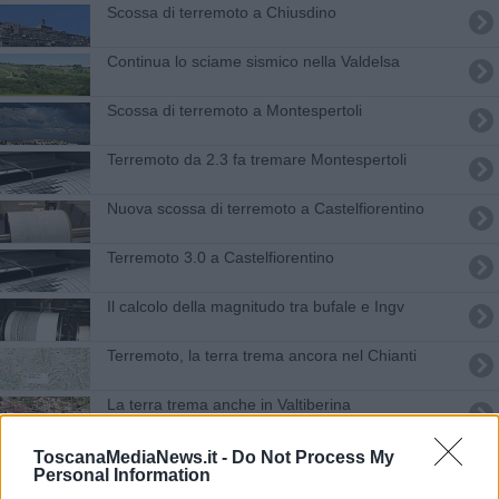
Scossa di terremoto a Chiusdino
Continua lo sciame sismico nella Valdelsa
Scossa di terremoto a Montespertoli
Terremoto da 2.3 fa tremare Montespertoli
Nuova scossa di terremoto a Castelfiorentino
Terremoto 3.0 a Castelfiorentino
Il calcolo della magnitudo tra bufale e Ingv
Terremoto, la terra trema ancora nel Chianti
La terra trema anche in Valtiberina
Scosse terremoto, il Comune chiude le scuole
ToscanaMediaNews.it -
Do Not Process My
Personal Information