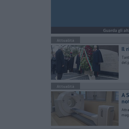
Attualità
Il 
Tant
del 
Attualità
​A
no
Attr
magn