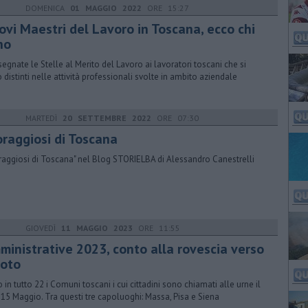
DOMENICA
01 MAGGIO 2022
ORE 15:27
ovi Maestri del Lavoro in Toscana, ecco chi
no
egnate le Stelle al Merito del Lavoro ai lavoratori toscani che si
 distinti nelle attività professionali svolte in ambito aziendale
MARTEDÌ
20 SETTEMBRE 2022
ORE 07:30
oraggiosi di Toscana
oraggiosi di Toscana" nel Blog STORIELBA di Alessandro Canestrelli
GIOVEDÌ
11 MAGGIO 2023
ORE 11:55
ministrative 2023, conto alla rovescia verso
voto
 in tutto 22 i Comuni toscani i cui cittadini sono chiamati alle urne il
 15 Maggio. Tra questi tre capoluoghi: Massa, Pisa e Siena