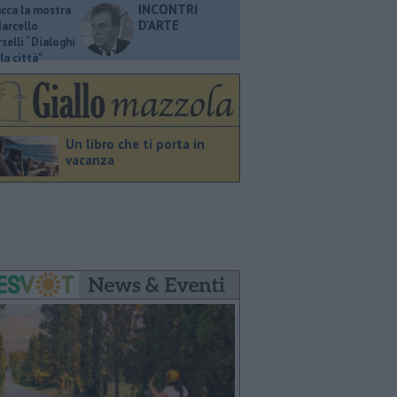
INCONTRI
ucca la mostra
D'ARTE
Marcello
selli “Dialoghi
la città"
Un libro che ti porta in
vacanza