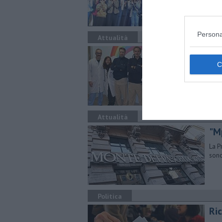
Persona
Attualità
Bi
po
La p
così
comb
Attualità
"M
La P
sono
Politica
Ric