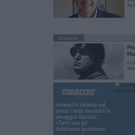
4 a 
Attualità
Pi
Mu
Il C
Garz
Jovanotti chiama sul
palco i suoi musicisti e
omaggia Guccini:
«Tutti noi gli
dobbiamo qualcosa»