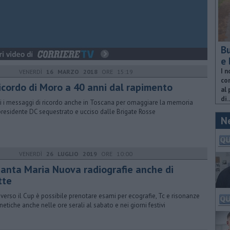
Bu
e 
I n
VENERDÌ
16 MARZO 2018
ORE 15:19
com
ricordo di Moro a 40 anni dal rapimento
al 
di..
i i messaggi di ricordo anche in Toscana per omaggiare la memoria
presidente DC sequestrato e ucciso dalle Brigate Rosse
N
VENERDÌ
26 LUGLIO 2019
ORE 10:00
 Santa Maria Nuova radiografie anche di
tte
averso il Cup è possibile prenotare esami per ecografie, Tc e risonanze
etiche anche nelle ore serali al sabato e nei giorni festivi