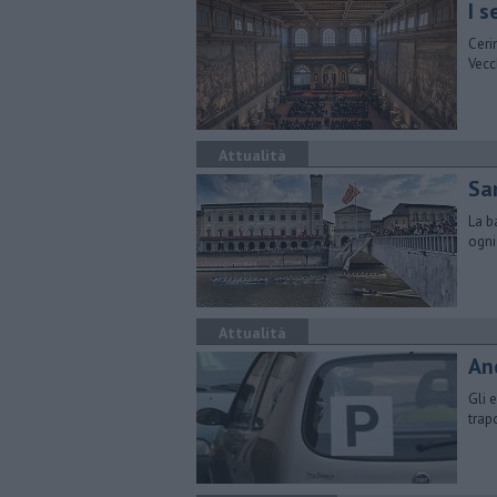
I 
Ceri
Vecc
Attualità
San
La b
ogni 
Attualità
An
Gli 
trap