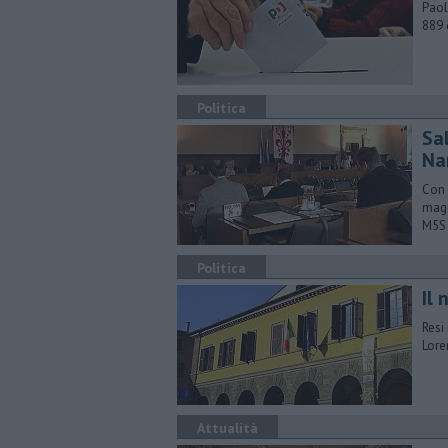
Paol
889 
Politica
Sa
Na
Con 
magg
M5S
Politica
Il
Resi
Lore
Attualità