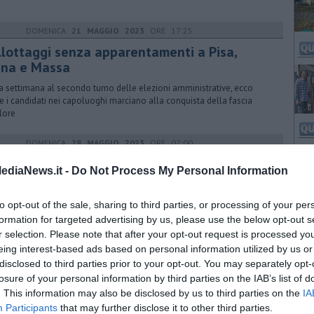
DOMENICA
21 MAGGIO 2023
ORE 17:25
llottaggi senza apparentamenti a Pisa,
ena e Massa
a settimana al secondo turno delle elezioni amministrative, ecco
 i candidati nei capoluoghi marciano alla conquista della fascia
olore
DOMENICA
28 MAGGIO 2023
ORE 07:00
lottaggi, seggi aperti per scegliere i sindaci
ediaNews.it -
Do Not Process My Personal Information
6 città toscane
ssa, Pisa, Siena e ancora a Campi Bisenzio, Pescia e Pietrasanta
to opt-out of the sale, sharing to third parties, or processing of your per
adini di nuovo alle urne per il secondo turno delle amministrative 2023
formation for targeted advertising by us, please use the below opt-out s
r selection. Please note that after your opt-out request is processed y
eing interest-based ads based on personal information utilized by us or
VENERDÌ
24 GENNAIO 2025
ORE 08:00
disclosed to third parties prior to your opt-out. You may separately opt-
 corto cinematografico sul Mercato Centrale
losure of your personal information by third parties on the IAB’s list of
. This information may also be disclosed by us to third parties on the
IA
ezione in anteprima al Cinema La Compagnia di Firenze ​per “Il Cuore
Participants
that may further disclose it to other third parties.
a Città”, cinque storie e cinque epoche allo storico mercato