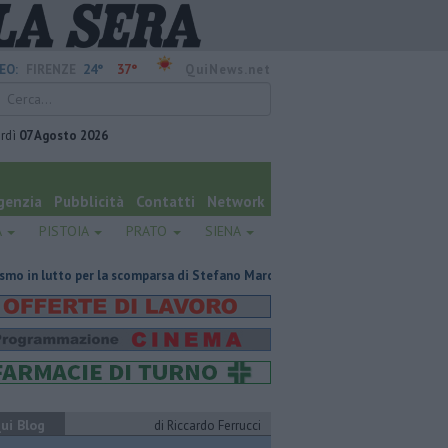
24°
37°
EO:
FIRENZE
QuiNews.net
rdì
07 Agosto 2026
genzia
Pubblicità
Contatti
Network
A
PISTOIA
PRATO
SIENA
 la scomparsa di Stefano Marcelli
Contagiata da legionella, non ce l'ha 
ui Blog
di Riccardo Ferrucci