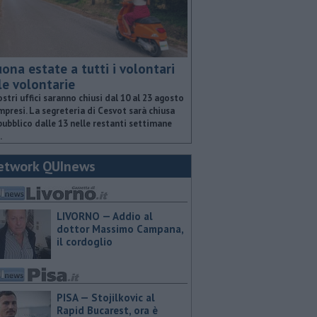
ona estate a tutti i volontari
le volontarie
ostri uffici saranno chiusi dal 10 al 23 agosto
presi. La segreteria di Cesvot sarà chiusa
pubblico dalle 13 nelle restanti settimane
.
etwork QUInews
LIVORNO — Addio al
dottor Massimo Campana,
il cordoglio
PISA — Stojilkovic al
Rapid Bucarest, ora è