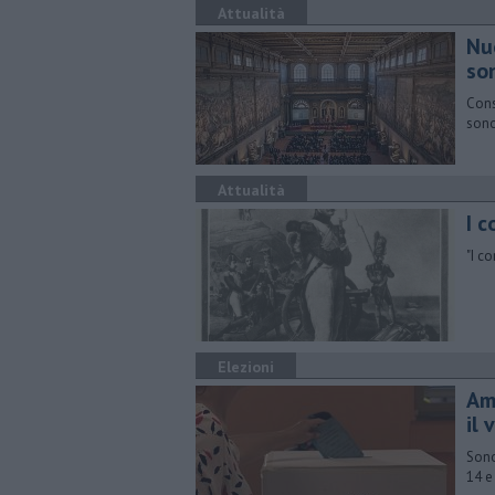
Attualità
Nu
so
Cons
sono
Attualità
I c
"I c
Elezioni
Am
il 
Sono
14 e