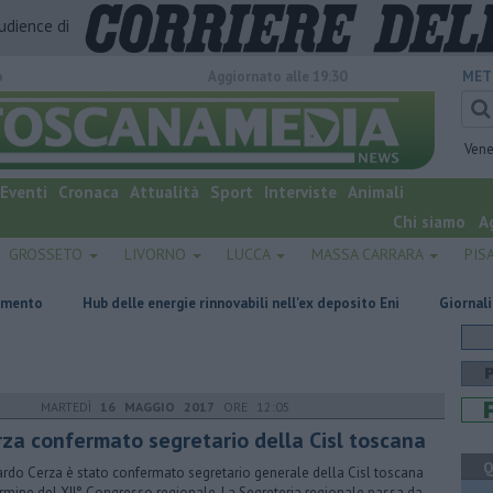
audience di
o
Aggiornato alle 19:30
MET
Vene
Eventi
Cronaca
Attualità
Sport
Interviste
Animali
Chi siamo
A
GROSSETO
LIVORNO
LUCCA
MASSA CARRARA
PIS
delle energie rinnovabili nell'ex deposito Eni
Giornalismo in lutto per
MARTEDÌ
16 MAGGIO 2017
ORE 12:05
erza confermato segretario della Cisl toscana
Q
ardo Cerza è stato confermato segretario generale della Cisl toscana
ermine del XII° Congresso regionale. La Segreteria regionale passa da