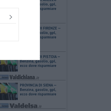
Benzina, gasolio, gpl,
ecco dove risparmiare
PROVINCIA DI FIRENZE — ​
Benzina, gasolio, gpl,
ecco dove risparmiare
PROVINCIA DI PISTOIA — ​
Benzina, gasolio, gpl,
ecco dove risparmiare
PROVINCIA DI SIENA — ​
Benzina, gasolio, gpl,
ecco dove risparmiare