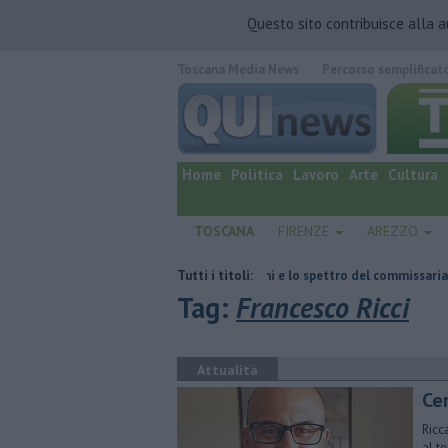
Questo sito contribuisce alla 
Toscana Media News
Percorso semplificat
quotidiano online.
Home
Politica
Lavoro
Arte
Cultura
TOSCANA
FIRENZE
AREZZO
Retiambiente, il dopo Fortini e lo spettro del commissariamento
Tutti i titoli:
Hub 
Tag:
Francesco Ricci
Attualità
​C
Ricc
al t