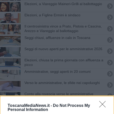
Elezioni, a Viareggio Maineri-Grilli al ballottaggio
Elezioni, a Figline Ermini è sindaco
Il centrosinistra vince a Prato, Pistoia e Cascina,
Arezzo e Viareggio al ballottaggio
Seggi chiusi, affluenze in calo in Toscana
Seggi di nuovo aperti per le amministrative 2026
Elezioni, chiusa la prima giornata con affluenza a
picco
Amministrative, seggi aperti in 20 comuni
Verso le amministrative, le sfide nei capoluoghi
Conto alla rovescia verso le amministrative
Vince l'idea di futuro di Vivarelli Colonna
ToscanaMediaNews.it -
Do Not Process My
Personal Information