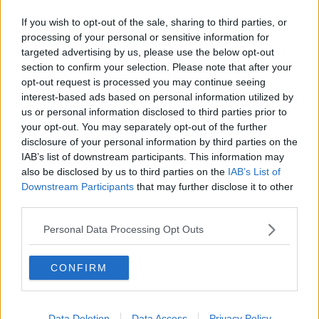
Toscana divisa a sinistra e il centrodestra cresce
If you wish to opt-out of the sale, sharing to third parties, or
processing of your personal or sensitive information for
A Cascina ci sarà il ballottaggio
targeted advertising by us, please use the below opt-out
section to confirm your selection. Please note that after your
Venti sindaci eletti in Toscana al primo colpo
opt-out request is processed you may continue seeing
interest-based ads based on personal information utilized by
Ruggeri stravince la primarie dei sindaci a Livorno
us or personal information disclosed to third parties prior to
your opt-out. You may separately opt-out of the further
Dimissioni? Parrini rimandato a ottobre
disclosure of your personal information by third parties on the
IAB’s list of downstream participants. This information may
"Il centrodestra amministra più cittadini del Pd"
also be disclosed by us to third parties on the
IAB’s List of
Downstream Participants
that may further disclose it to other
Nuovi sindaci in 26 Comuni toscani
third parties.
Il Pd toscano schiera i nuovi segretari locali
Personal Data Processing Opt Outs
Rossi, Mazzeo e il peso della sconfitta
CONFIRM
Accordo Lega-Forza Italia. Ma non in Toscana
Data Deletion
Data Access
Privacy Policy