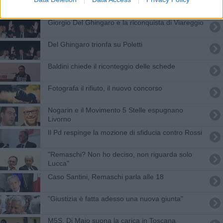
Elezioni, 33 Comuni toscani verso il voto
Giorgio Del Ghingaro e la riconquista di Viareggio
Del Ghingaro trionfa su Poletti
Baldini chiede il riconteggio delle schede
Fotografa il rifiuto, il nuovo concorso
Nogarin e il Movimento 5 Stelle espugnano
Livorno
Il Pd respinge la mozione di sfiducia contro Rossi
"Remaschi? Non ho deciso, non riguarda solo
Lucca"
Caso Santini, Remaschi parla alle 18
"Giustizia è fatta adesso una nuova giunta"
M5S, Di Maio suona la carica in Toscana