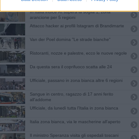
Casentino
In Italia indice Rt supera la soglia 1, zona
arancione per 5 regioni
Attacco hacker ai profili Istagram di Brandimarte
Van der Poel domina "Le strade bianche"
Ristoranti, nozze e palestre, ecco le nuove regole
Da questa sera il coprifuoco scatta alle 24
Ufficiale, passano in zona bianca altre 6 regioni
Sangue in centro, ragazzo di 17 anni ferito
all'addome
Ufficiale, da lunedì tutta l'Italia in zona bianca
Italia zona bianca, via le mascherine all'aperto
Il ministro Speranza visita gli ospedali toscani