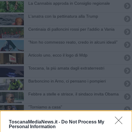
La Cannabis approda in Consiglio regionale
L'anatra con la pettinatura alla Trump
Centinaia di palloncini rossi per l'addio a Vania
"Non ho commesso reato, credo in alcuni ideali"
Articolo uno, ecco il logo di Mdp
Toscana, la più amata dagli extraterrestri
Barboncino in Arno, ci pensano i pompieri
Febbre a stelle e strisce, il sindaco invita Obama
"Torniamo a casa"
La Toscana dei borghi alla Bit 2017
ToscanaMediaNews.it -
Do Not Process My
Personal Information