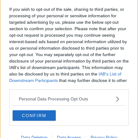
Divieto di balneazione alle Spiagge bianche nord
If you wish to opt-out of the sale, sharing to third parties, or
Cascine in Toscana: tante idee per arredare casa
processing of your personal or sensitive information for
con le lanterne
targeted advertising by us, please use the below opt-out
Colpiti da una scarica di sassi durante la scalata
section to confirm your selection. Please note that after your
opt-out request is processed you may continue seeing
interest-based ads based on personal information utilized by
La Torre si tinge di bianco e rosso
us or personal information disclosed to third parties prior to
your opt-out. You may separately opt-out of the further
DIZIONARIO MINIMO: La sicurezza
disclosure of your personal information by third parties on the
IAB’s list of downstream participants. This information may
Muore noto giornalista
also be disclosed by us to third parties on the
IAB’s List of
Downstream Participants
that may further disclose it to other
Inchiesta fondazione Open, nuove perquisizioni
third parties.
Menù di Pasqua al tempo del Covid, parla la chef
Personal Data Processing Opt Outs
Il tricolore tinge la notte fiorentina
CONFIRM
​5 piatti tipici italiani di novembre
La Toscana si veste di bianco, neve dall'Elba al
Data Deletion
Data Access
Privacy Policy