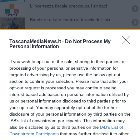
L'incertezza fiscale preoccupa i sindaci
Bandiere a lutto contro la ferocia dell'Isis
Sindaci toscani sfilano a Roma per la Repubblica
ToscanaMediaNews.it -
Do Not Process My
Personal Information
Chi è il tiratore di letame
Cinque anni di eventi per la capitale che fu
If you wish to opt-out of the sale, sharing to third parties, or
processing of your personal or sensitive information for
targeted advertising by us, please use the below opt-out
Mezzo governo a Firenze per la Festa dell'Unità
section to confirm your selection. Please note that after your
opt-out request is processed you may continue seeing
Renzi al Lingotto: "Nessuno può distruggerci"
interest-based ads based on personal information utilized by
us or personal information disclosed to third parties prior to
Fassino a Montelupo difende Luca Lotti
your opt-out. You may separately opt-out of the further
disclosure of your personal information by third parties on the
Nardella sindaco più amato d'Italia
IAB’s list of downstream participants. This information may
also be disclosed by us to third parties on the
IAB’s List of
Anci Toscana, tutto pronto per il congresso
Downstream Participants
that may further disclose it to other