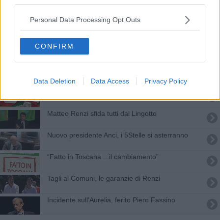
third parties.
Città metropolitane: "Niente tagli in finanziaria"
Personal Data Processing Opt Outs
Prefetto a muso duro: "Sulle nozze gay decido io"
CONFIRM
Proroga della Tasi al 16 ottobre
La Cgil porta in Toscana le giornate del lavoro
Data Deletion
Data Access
Privacy Policy
Sindaci più amati, due toscani nella top ten
Matteo Renzi sfida tutti dal Lingotto
Nuovo presidente Anci, i 5Stelle si asterranno
“Fatto in Toscana ...il cambiamento”
Tagli ai Comuni, le garanzie di Renzi
Incidente sull'Aurelia, ferito Piero Fassino