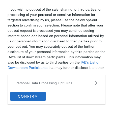
If you wish to opt-out of the sale, sharing to third parties, or
processing of your personal or sensitive information for
targeted advertising by us, please use the below opt-out
Se vuoi leggere le notizie principali della Toscana iscriviti alla
section to confirm your selection. Please note that after your
Newsletter QUInews - ToscanaMedia.
Arriva gratis tutti i giorni
opt-out request is processed you may continue seeing
alle 20:00 direttamente nella tua casella di posta.
interest-based ads based on personal information utilized by
us or personal information disclosed to third parties prior to
Basta cliccare
QUI
your opt-out. You may separately opt-out of the further
Ti potrebbe interessare anche:
disclosure of your personal information by third parties on the
IAB’s list of downstream participants. This information may
Articoli dal Blog “Raccontare di Gusto” di Rubina Rovini
also be disclosed by us to third parties on the
IAB’s List of
Vellutata di cime di rapa al cumino e latte di cocco
Downstream Participants
that may further disclose it to other
Spaghetti con crema di zucca e...
third parties.
Crostatina con crema al grana padano, gelatina al melone e
lavanda
Personal Data Processing Opt Outs
Meloncino, liquore al melone mantovano IGP
Gelato al melone mantovano
CONFIRM
Liquore al melone mantovano igp e peperoncino
Bon Bon di melone mantovano igp al grana padano
Melone mantovano IGP liquido con crostacei e molluschi
Carpaccio di manzo con caprino al melone mantovano