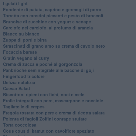
I gelati light
Fondente di patata, caprino e germogli di porro
Torretta con crostini piccanti e pesto di broccoli
Brunoise di zucchine con yogurt e senape
Carciofo nel carciofo, al profumo di arancia
Bianco su bianco
Zuppa di porri e birra
Strascinati di grano arso su crema di cavolo nero
Focaccia barese
Gratin vegano al curry
Crema di zucca e poché al gorgonzola
Panbrioche semintegrale alle bacche di goji
Fingerfood tricolore
Delizia natalizia
Caesar Salad
Biscottoni ripieni con fichi, noci e mele
Frolle integrali con pere, mascarpone e nocciole
Tagliatelle di crepes
Fregola tostata con pere e crema di ricotta salata
Polenta di fagioli Zolfini conrape stufate
Torta coccolosa
Cous cous di kamut con cavolfiore speziato