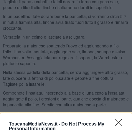
Tagliate il pane a cubotti e fateli dorare in forno con poco sale,
pepe e un filo di olio, finché risulteranno dorati in superficie.
In un padellino, fate dorare bene la pancetta, ci vorranno circa 5-7
minuti a fiamma alta, finché avrà tirato fuori tutto il grasso e rimarrà
croccante.
Versatela in un colino e lasciatela asciugare.
Preparate la maionese sbattendo l'uovo ed aggiungendo a filo
l'olio. Una volta montata, aggiungete sale, limone, senape e salsa
Worchester. Assaggiatela per regolare il sapore, la Worchester è
piuttosto saporita.
Nella stessa padella della pancetta, senza aggiungere altro grasso,
fate cuocere la fettina di pollo,salate e pepate a fine cottura.
Tagliate poi a listarelle.
Componete l'insalata, inserendo alla base di una ciotola l'insalata,
aggiungete il pollo, i crostoni di pane, qualche goccia di maionese e
la pancetta alla fine. Servite con altra maionese a parte.
Seguimi su
http://peudepiment.blogspot.com
Rubina Rovini
ToscanaMediaNews.it -
Do Not Process My
Personal Information