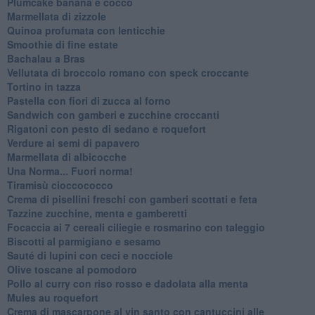
Plumcake banana e cocco
Marmellata di zizzole
Quinoa profumata con lenticchie
Smoothie di fine estate
Bachalau a Bras
Vellutata di broccolo romano con speck croccante
Tortino in tazza
Pastella con fiori di zucca al forno
Sandwich con gamberi e zucchine croccanti
Rigatoni con pesto di sedano e roquefort
Verdure ai semi di papavero
Marmellata di albicocche
Una Norma... Fuori norma!
Tiramisù cioccococco
Crema di pisellini freschi con gamberi scottati e feta
Tazzine zucchine, menta e gamberetti
Focaccia ai 7 cereali ciliegie e rosmarino con taleggio
Biscotti al parmigiano e sesamo
Sauté di lupini con ceci e nocciole
Olive toscane al pomodoro
Pollo al curry con riso rosso e dadolata alla menta
Mules au roquefort
Crema di mascarpone al vin santo con cantuccini alle