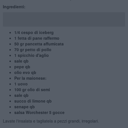
Ingredienti:
1/4 cespo di iceberg
1 fetta di pane raffermo
50 gr pancetta affumicata
70 gr petto di pollo
1 spicchio d'aglio
sale qb
pepe qb
olio evo qb
Per la maionese:
1 uovo
100 gr olio di semi
sale qb
succo di limone qb
senape qb
salsa Worchester 5 gocce
Lavate l'insalata e tagliatela a pezzi grandi, irregolari.