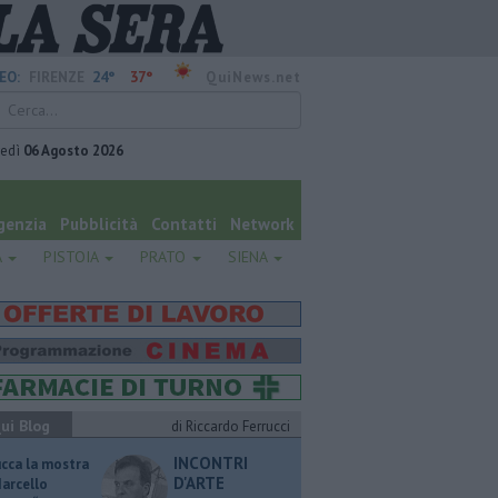
24°
37°
EO:
FIRENZE
QuiNews.net
vedì
06 Agosto 2026
genzia
Pubblicità
Contatti
Network
A
PISTOIA
PRATO
SIENA
ui Blog
di Riccardo Ferrucci
INCONTRI
ucca la mostra
D'ARTE
Marcello