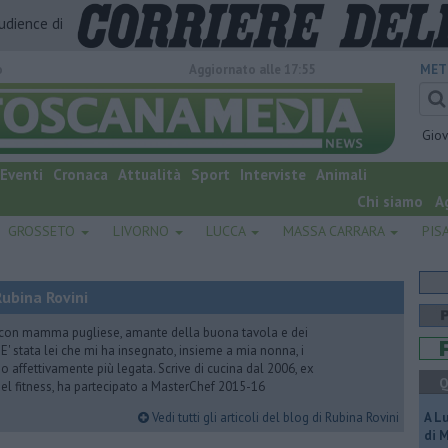
audience di
o
Aggiornato alle 17:55
MET
Gio
Eventi
Cronaca
Attualità
Sport
Interviste
Animali
Chi siamo
A
GROSSETO
LIVORNO
LUCCA
MASSA CARRARA
PIS
ubina Rovini
 con mamma pugliese, amante della buona tavola e dei
e. E' stata lei che mi ha insegnato, insieme a mia nonna, i
ono affettivamente più legata. Scrive di cucina dal 2006, ex
Q
 del fitness, ha partecipato a MasterChef 2015-16
Vedi tutti gli articoli del blog di Rubina Rovini
A L
di 