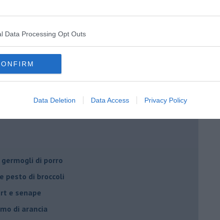
rediente
y smith
l Data Processing Opt Outs
.
CONFIRM
mantecato con taleggio
Data Deletion
Data Access
Privacy Policy
 germogli di porro
e pesto di broccoli
urt e senape
umo di arancia