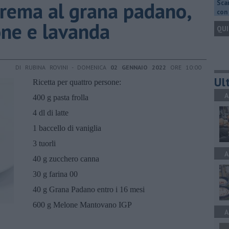
crema al grana padano,
Scar
con 
one e lavanda
QUI
DI RUBINA ROVINI - DOMENICA
02 GENNAIO 2022
ORE 10:00
Ult
Ricetta per quattro persone:
A
400 g pasta frolla
4 dl di latte
1 baccello di vaniglia
3 tuorli
A
40 g zucchero canna
30 g farina 00
40 g Grana Padano entro i 16 mesi
600 g Melone Mantovano IGP
A