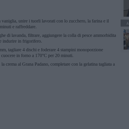
 vaniglia, unire i tuorli lavorati con lo zucchero, la farina e il
A
minuti e raffreddare.
ighe di lavanda, filtrare, aggiungere la colla di pesce ammorbidita
e indurire in frigorifero.
3 mm, tagliare 4 dischi e foderare 4 stampini monoporzione
li cuocere in forno a 170°C per 20 minuti.
on la crema al Grana Padano, completare con la gelatina tagliata a