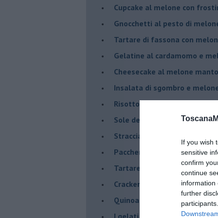
Cupcake al melone con frost
Gnocchetti al pesto di melo
Tartare di fassona con melon
Gelatine al cardamomo e me
Cheesecake al melone manto
Insalata di sgombro e melo
Risotto al Melone Mantovano 
ToscanaM
Sole del sud con riduzione di
Stracciatella di Andria con m
If you wish 
Paccheri con scarola, vongol
sensitive in
confirm you
Tartare di luccioperca con m
continue se
Crackers di segale
information 
further disc
Quinoa con Melone Mantovano
participants
Downstream 
I gelati salati