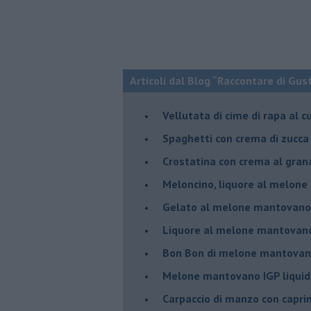
Articoli dal Blog “Raccontare di Gust
Vellutata di cime di rapa al c
Spaghetti con crema di zucca 
Crostatina con crema al gran
Meloncino, liquore al melon
Gelato al melone mantovano
Liquore al melone mantovano
Bon Bon di melone mantovano
Melone mantovano IGP liquido
Carpaccio di manzo con capr