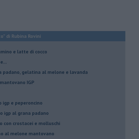
o” di Rubina Rovini
umino e latte di cocco
e...
a padano, gelatina al melone e lavanda
e mantovano IGP
 igp e peperoncino
 igp al grana padano
 con crostacei e molluschi
ino al melone mantovano