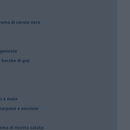
crema di cavolo nero
rgonzola
bacche di goji
oci e mele
scarpone e nocciole
ema di ricotta salata