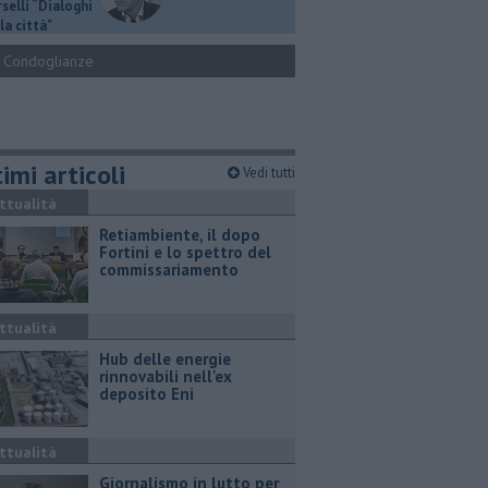
selli “Dialoghi
la città"
Condoglianze
imi articoli
Vedi tutti
ttualità
Retiambiente, il dopo
Fortini e lo spettro del
commissariamento
ttualità
Hub delle energie
rinnovabili nell'ex
deposito Eni
ttualità
Giornalismo in lutto per