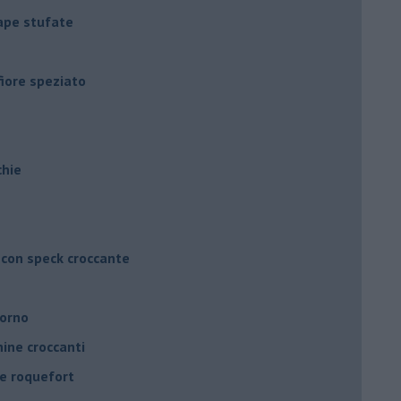
rape stufate
fiore speziato
chie
 con speck croccante
forno
ine croccanti
 e roquefort