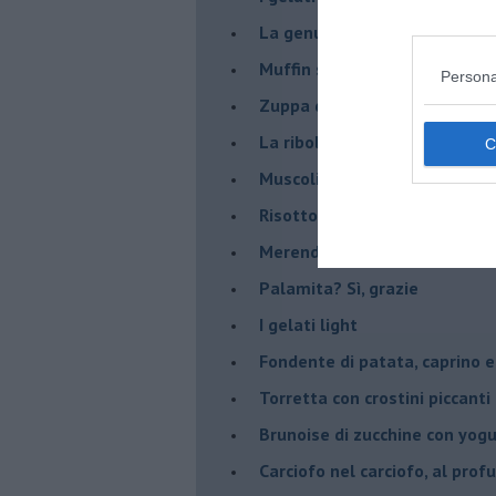
La genuinità come primo ing
Muffin salati al curry e grann
Persona
Zuppa di porri alla birra, con ..
La ribollita
Muscoli ripieni
Risotto arancia e pistacchi 
Merenda da campioni
Palamita? Sì, grazie
I gelati light
Fondente di patata, caprino e
Torretta con crostini piccanti 
Brunoise di zucchine con yog
Carciofo nel carciofo, al prof