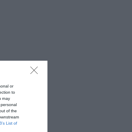
sonal or
ection to
ou may
 personal
out of the
 downstream
B’s List of