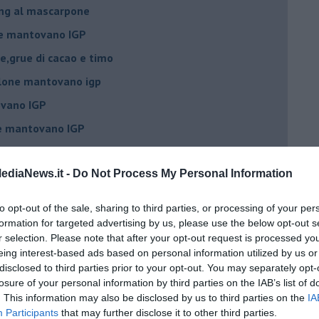
ing al mascarpone
ne mantovano IGP
e,grue di cacao e timo
lone mantovano igp
vano IGP
ne mantovano IGP
IGP, scampi e timo
ediaNews.it -
Do Not Process My Personal Information
 agrumi
elone piccante
to opt-out of the sale, sharing to third parties, or processing of your per
e e mandorle
formation for targeted advertising by us, please use the below opt-out s
r selection. Please note that after your opt-out request is processed y
elone al tabasco
eing interest-based ads based on personal information utilized by us or
disclosed to third parties prior to your opt-out. You may separately opt-
losure of your personal information by third parties on the IAB’s list of
 IGP, Rucola, Croccante
. This information may also be disclosed by us to third parties on the
IA
Participants
that may further disclose it to other third parties.