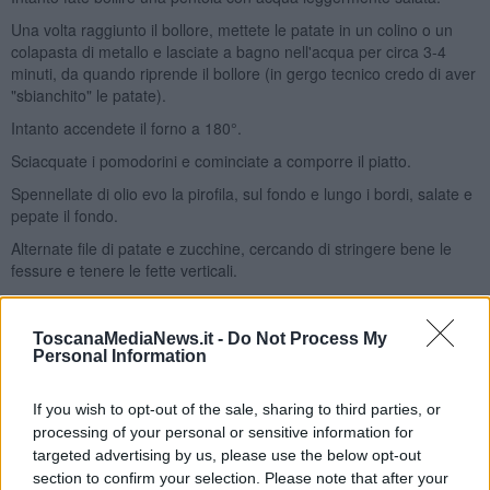
Una volta raggiunto il bollore, mettete le patate in un colino o un
colapasta di metallo e lasciate a bagno nell'acqua per circa 3-4
minuti, da quando riprende il bollore (in gergo tecnico credo di aver
"sbianchito" le patate).
Intanto accendete il forno a 180°.
Sciacquate i pomodorini e cominciate a comporre il piatto.
Spennellate di olio evo la pirofila, sul fondo e lungo i bordi, salate e
pepate il fondo.
Alternate file di patate e zucchine, cercando di stringere bene le
fessure e tenere le fette verticali.
Una volta riempita la teglia, cospargete la superficie di aglio a
lamelle, pomodorini a fette e semi di papavero.
ToscanaMediaNews.it -
Do Not Process My
Salate e pepate in superficie e versate poco vino bianco, facendolo
Personal Information
scendere da un angolo della pirofila.
If you wish to opt-out of the sale, sharing to third parties, or
Infine condite con un filo di olio evo e informate per circa 40 minuti,
finché i pomodorini non saranno leggermente appassiti e le verdure
processing of your personal or sensitive information for
cotte.
targeted advertising by us, please use the below opt-out
section to confirm your selection. Please note that after your
Attendete qualche minuto prima di servire.