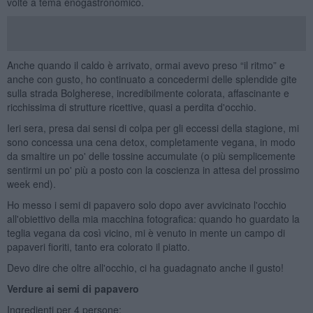
volte a tema enogastronomico.
Anche quando il caldo è arrivato, ormai avevo preso “il ritmo” e
anche con gusto, ho continuato a concedermi delle splendide gite
sulla strada Bolgherese, incredibilmente colorata, affascinante e
ricchissima di strutture ricettive, quasi a perdita d'occhio.
Ieri sera, presa dai sensi di colpa per gli eccessi della stagione, mi
sono concessa una cena detox, completamente vegana, in modo
da smaltire un po' delle tossine accumulate (o più semplicemente
sentirmi un po' più a posto con la coscienza in attesa del prossimo
week end).
Ho messo i semi di papavero solo dopo aver avvicinato l'occhio
all'obiettivo della mia macchina fotografica: quando ho guardato la
teglia vegana da così vicino, mi è venuto in mente un campo di
papaveri fioriti, tanto era colorato il piatto.
Devo dire che oltre all'occhio, ci ha guadagnato anche il gusto!
Verdure ai semi di papavero
Ingredienti per 4 persone: