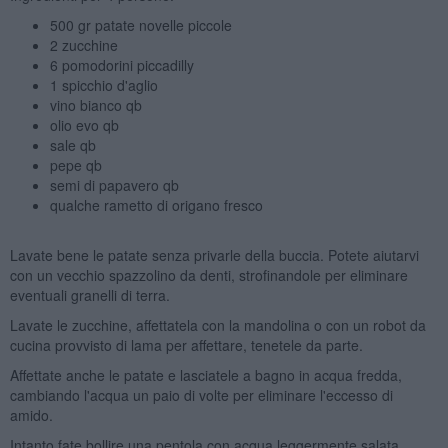
500 gr patate novelle piccole
2 zucchine
6 pomodorini piccadilly
1 spicchio d'aglio
vino bianco qb
olio evo qb
sale qb
pepe qb
semi di papavero qb
qualche rametto di origano fresco
Lavate bene le patate senza privarle della buccia. Potete aiutarvi
con un vecchio spazzolino da denti, strofinandole per eliminare
eventuali granelli di terra.
Lavate le zucchine, affettatela con la mandolina o con un robot da
cucina provvisto di lama per affettare, tenetele da parte.
Affettate anche le patate e lasciatele a bagno in acqua fredda,
cambiando l'acqua un paio di volte per eliminare l'eccesso di
amido.
Intanto fate bollire una pentola con acqua leggermente salata.