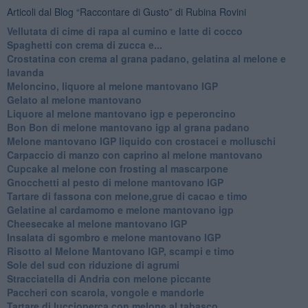
Articoli dal Blog “Raccontare di Gusto” di Rubina Rovini
Vellutata di cime di rapa al cumino e latte di cocco
Spaghetti con crema di zucca e...
Crostatina con crema al grana padano, gelatina al melone e
lavanda
Meloncino, liquore al melone mantovano IGP
Gelato al melone mantovano
Liquore al melone mantovano igp e peperoncino
Bon Bon di melone mantovano igp al grana padano
Melone mantovano IGP liquido con crostacei e molluschi
Carpaccio di manzo con caprino al melone mantovano
Cupcake al melone con frosting al mascarpone
Gnocchetti al pesto di melone mantovano IGP
Tartare di fassona con melone,grue di cacao e timo
Gelatine al cardamomo e melone mantovano igp
Cheesecake al melone mantovano IGP
Insalata di sgombro e melone mantovano IGP
Risotto al Melone Mantovano IGP, scampi e timo
Sole del sud con riduzione di agrumi
Stracciatella di Andria con melone piccante
Paccheri con scarola, vongole e mandorle
Tartare di luccioperca con melone al tabasco