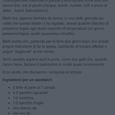
sanno fare: ore di giochi d'acqua, scivoli, nuotate, tuffi e prova di
wake - board (faticosissimo).
Metti che, appena rientrata da lavoro, in una delle giornate più
calde che questa estate ci ha regalato, avessi qualche disturbo di
pressione legato agli sbalzi repentini di temperatura (un giorno
passamontagna, quello successivo infradito).
Metti anche che, partendo per le ferie due giorni dopo non avessi
proprio intenzione di far la spesa, rischiando di trovare affettati e
yogurt “stagionati” al mio rientro.
Venni assalita appena aprii la porta, come due gatti che, quando
hanno fame, lisciano il padroncino in modo quasi commovente.
Ecco quello che divorarono, comprese le briciole:
Ingredienti per un sandwich:
2 fette di pane ai 7 cereali
4-5 gamberi sgusciati
1/2 zucchina
1/2 spicchio d'aglio
vino bianco qb
olio evo qb