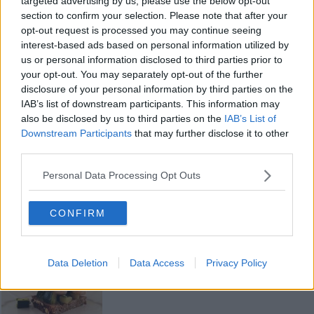
targeted advertising by us, please use the below opt-out
plumcake e coprendo con fiocchi d'avena) le zucchine, adagiatevi
section to confirm your selection. Please note that after your
sopra i gamberi e chiudete con la seconda fetta.
opt-out request is processed you may continue seeing
Condite con un filo di olio a crudo e servite.
interest-based ads based on personal information utilized by
us or personal information disclosed to third parties prior to
Rubina Rovini
your opt-out. You may separately opt-out of the further
disclosure of your personal information by third parties on the
IAB’s list of downstream participants. This information may
also be disclosed by us to third parties on the
IAB’s List of
Downstream Participants
that may further disclose it to other
third parties.
Se vuoi leggere le notizie principali della Toscana iscriviti alla
Newsletter QUInews - ToscanaMedia.
Arriva gratis tutti i giorni
Personal Data Processing Opt Outs
alle 20:00 direttamente nella tua casella di posta.
Basta cliccare
QUI
CONFIRM
Fotogallery
Data Deletion
Data Access
Privacy Policy