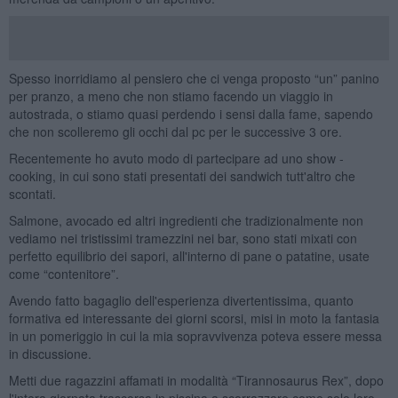
Spesso inorridiamo al pensiero che ci venga proposto “un” panino
per pranzo, a meno che non stiamo facendo un viaggio in
autostrada, o stiamo quasi perdendo i sensi dalla fame, sapendo
che non scolleremo gli occhi dal pc per le successive 3 ore.
Recentemente ho avuto modo di partecipare ad uno show -
cooking, in cui sono stati presentati dei sandwich tutt'altro che
scontati.
Salmone, avocado ed altri ingredienti che tradizionalmente non
vediamo nei tristissimi tramezzini nei bar, sono stati mixati con
perfetto equilibrio dei sapori, all'interno di pane o patatine, usate
come “contenitore”.
Avendo fatto bagaglio dell'esperienza divertentissima, quanto
formativa ed interessante dei giorni scorsi, misi in moto la fantasia
in un pomeriggio in cui la mia sopravvivenza poteva essere messa
in discussione.
Metti due ragazzini affamati in modalità “Tirannosaurus Rex”, dopo
l'intera giornata trascorsa in piscina a scorrazzare come solo loro