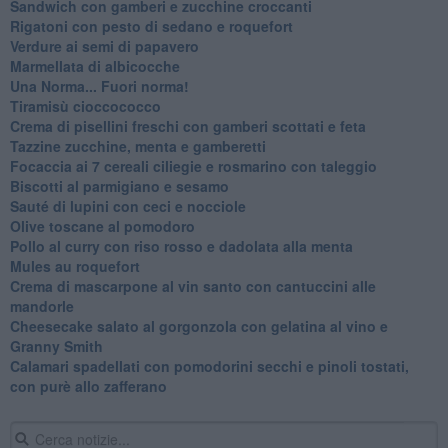
Sandwich con gamberi e zucchine croccanti
Rigatoni con pesto di sedano e roquefort
Verdure ai semi di papavero
Marmellata di albicocche
Una Norma... Fuori norma!
Tiramisù cioccococco
Crema di pisellini freschi con gamberi scottati e feta
Tazzine zucchine, menta e gamberetti
Focaccia ai 7 cereali ciliegie e rosmarino con taleggio
Biscotti al parmigiano e sesamo
Sauté di lupini con ceci e nocciole
Olive toscane al pomodoro
Pollo al curry con riso rosso e dadolata alla menta
Mules au roquefort
Crema di mascarpone al vin santo con cantuccini alle
mandorle
Cheesecake salato al gorgonzola con gelatina al vino e
Granny Smith
Calamari spadellati con pomodorini secchi e pinoli tostati,
con purè allo zafferano