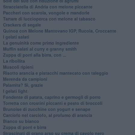
Sole del sud con riduzione di agrumi
Stracciatella di Andria con melone piccante
Paccheri con scarola, vongole e mandorle
Tartare di luccioperca con melone al tabasco
Crackers di segale
Quinoa con Melone Mantovano IGP, Rucola, Croccante
I gelati salati
La genuinità come primo ingrediente
Muffin salati al curry e granny smith
Zuppa di porri alla birra, con ...
La ribollita
Muscoli ripieni
Risotto arancia e pistacchi mantecato con taleggio
Merenda da campioni
Palamita? Sì, grazie
I gelati light
Fondente di patata, caprino e germogli di porro
Torretta con crostini piccanti e pesto di broccoli
Brunoise di zucchine con yogurt e senape
Carciofo nel carciofo, al profumo di arancia
Bianco su bianco
Zuppa di porri e birra
Strascinati di grano arso su crema di cavolo nero