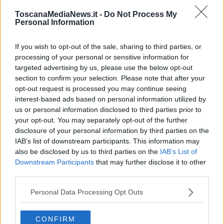
Edilizia scolastica, 96 milioni alla Toscana
ToscanaMediaNews.it -
Do Not Process My
Personal Information
Per le scuole toscane un prestito da 95 milioni
If you wish to opt-out of the sale, sharing to third parties, or
Renzi in Senato attacca di nuovo la magistratura
processing of your personal or sensitive information for
targeted advertising by us, please use the below opt-out
Cura Italia, ecco le misure per lavoro e famiglie
section to confirm your selection. Please note that after your
opt-out request is processed you may continue seeing
Per Morani e Rossi ora Jsw deve fare la sua
interest-based ads based on personal information utilized by
parte
us or personal information disclosed to third parties prior to
"Subito il commissariamento della Tirrenica"
your opt-out. You may separately opt-out of the further
disclosure of your personal information by third parties on the
La partita sulle Terme non è ancora chiusa
IAB’s list of downstream participants. This information may
also be disclosed by us to third parties on the
IAB’s List of
Più parcheggi per tutti, bando da 20 milioni
Downstream Participants
that may further disclose it to other
third parties.
Poste, un mese di sciopero
Personal Data Processing Opt Outs
Il postino non suona più due volte
CONFIRM