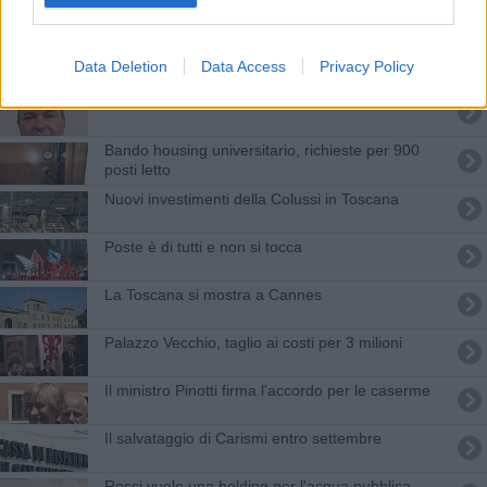
Cassa Depositi e Prestiti apre la sede di Firenze
400 miliardi per la liquidità delle imprese
Data Deletion
Data Access
Privacy Policy
Gkn, favorire la reinduatrializzazione del sito
Bando housing universitario, richieste per 900
posti letto
Nuovi investimenti della Colussi in Toscana
Poste è di tutti e non si tocca
La Toscana si mostra a Cannes
Palazzo Vecchio, taglio ai costi per 3 milioni
Il ministro Pinotti firma l'accordo per le caserme
Il salvataggio di Carismi entro settembre
Rossi vuole una holding per l'acqua pubblica