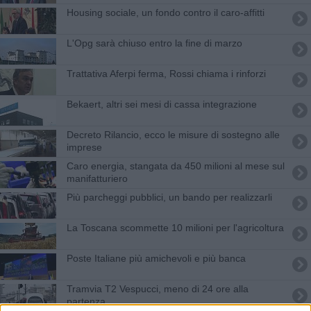
Housing sociale, un fondo contro il caro-affitti
L'Opg sarà chiuso entro la fine di marzo
Trattativa Aferpi ferma, Rossi chiama i rinforzi
Bekaert, altri sei mesi di cassa integrazione
Decreto Rilancio, ecco le misure di sostegno alle
imprese
Caro energia, stangata da 450 milioni al mese sul
manifatturiero
Più parcheggi pubblici, un bando per realizzarli
La Toscana scommette 10 milioni per l'agricoltura
Poste Italiane più amichevoli e più banca
Tramvia T2 Vespucci, meno di 24 ore alla
partenza