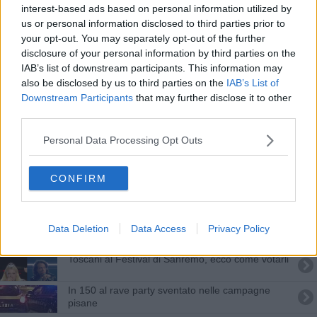
interest-based ads based on personal information utilized by
Asja Cresci, dopo The Voice continua la sfida
us or personal information disclosed to third parties prior to
your opt-out. You may separately opt-out of the further
Antonello Venditti pazzo per Castiglioncello
disclosure of your personal information by third parties on the
IAB’s list of downstream participants. This information may
Al Festival di Sanremo la notte di Irama
also be disclosed by us to third parties on the
IAB’s List of
Downstream Participants
that may further disclose it to other
Un estate di eventi a Buti, all'ombra del Monte
third parties.
Serra
Da Vinci, il genio toscano che anticipò il Giappone
Personal Data Processing Opt Outs
Viaggio in Vespa nella Valdera al Fuori Expo
CONFIRM
Treno della memoria, 555 studenti pronti a partire
Musica dalle finestre per sfidare il coronavirus
Data Deletion
Data Access
Privacy Policy
Toscani al Festival di Sanremo, ecco come votarli
In 150 al rave party sventato nelle campagne
pisane