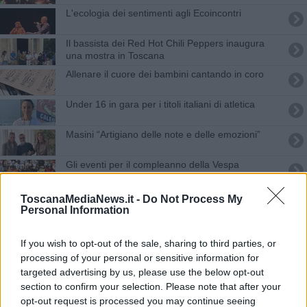
L'ecologia dei sentimenti agli Ecoincontri
Il bassista dei Red Hot Chili Peppers inaugura
una mostra in Toscana
Allenare il cuore dei bambini cantando in coro
Under 16 in gara per i titoli italiani di atletica
Masini “Artigiano delle note e delle emozioni”
Gli eventi per il compleanno della Vespa
Meyer, nuovo look tecnologico per subintensiva
ToscanaMediaNews.it -
Do Not Process My
Personal Information
La pittura lirica di Giampaolo Talani a Siena
If you wish to opt-out of the sale, sharing to third parties, or
Giadil e le 11Lune, ​da sempre insieme nella
processing of your personal or sensitive information for
mobilità elettrica
targeted advertising by us, please use the below opt-out
Pistoia la capitale del sapere e dei diritti
section to confirm your selection. Please note that after your
opt-out request is processed you may continue seeing