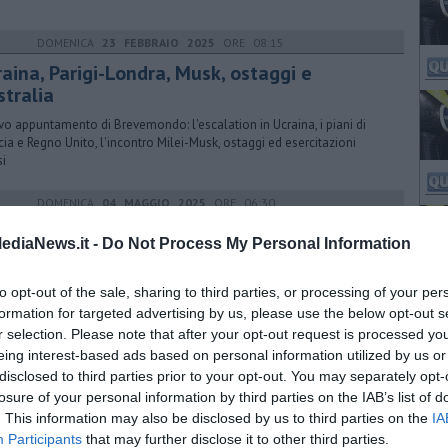
DOMENICA
23 FEBBRAIO 2025
ORE 08:15
aina, Parigi-Londra, Musk, ostaggi e
stralia
o appuntamento di Brevemondo: l'escalation in Ucraina, i piani di
cia e Regno Unito, l'incontro Milei-Musk, ostaggi ed esercitazioni
si
DOMENICA
04 MAGGIO 2025
ORE 06:30
cordo Usa-Ucraina, conclave, Cina e AfD
ediaNews.it -
Do Not Process My Personal Information
nto giorni di Trump, l'accordo tra Washington e Kiev, il conclave più
roso, scontro tra India e Pakistan, novità: AfD è un partito estremista
to opt-out of the sale, sharing to third parties, or processing of your per
formation for targeted advertising by us, please use the below opt-out s
r selection. Please note that after your opt-out request is processed y
eing interest-based ads based on personal information utilized by us or
GIOVEDÌ
20 GIUGNO 2024
ORE 08:00
disclosed to third parties prior to your opt-out. You may separately opt-
regati!
losure of your personal information by third parties on the IAB’s list of
. This information may also be disclosed by us to third parties on the
IA
regati!" nel Blog LE PREGIATE PENNE di Pierantonio Pardi
Participants
that may further disclose it to other third parties.