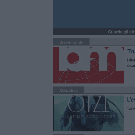
Brevemondo
Tr
I du
disa
Attualità
L'
"L'e