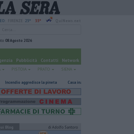
25°
35°
EO:
FIRENZE
QuiNews.net
ato
08 Agosto 2026
genzia
Pubblicità
Contatti
Network
A
PISTOIA
PRATO
SIENA
gredisce la pineta
Casa inagibile dopo il rogo nel rimessaggio
Ol
ui Blog
di Adolfo Santoro