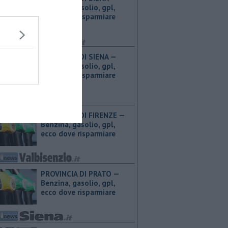
Benzina, gasolio, gpl,
ecco dove risparmiare
PROVINCIA DI SIENA — ​
Benzina, gasolio, gpl,
ecco dove risparmiare
PROVINCIA DI FIRENZE — ​
Benzina, gasolio, gpl,
ecco dove risparmiare
PROVINCIA DI PRATO — ​
Benzina, gasolio, gpl,
ecco dove risparmiare