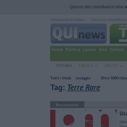
Questo sito contribuisce alla 
Toscana Media News
Percorso semplificat
quotidiano online.
Home
Politica
Lavoro
Arte
Cultura
TOSCANA
FIRENZE
AREZZO
a inagibile dopo il rogo nel rimessaggio
Tutti i titoli:
Oltre 5000 chilometri a remi 
Tag:
Terre Rare
Brevemondo
Us
L'inc
l'in