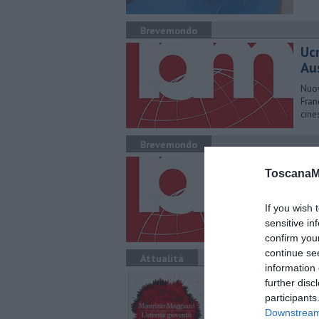
Brevemondo
Ucr
Au
Nuov
Fran
cine
Brevemondo
Ac
ToscanaM
I ce
nume
If you wish 
sensitive in
confirm you
continue se
Attualità
information 
​St
further disc
participants
"​St
Downstream 