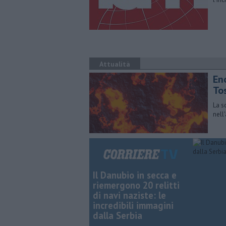
Attualità
En
To
La s
nell
Il Danubio in secca e
riemergono 20 relitti
di navi naziste: le
incredibili immagini
dalla Serbia