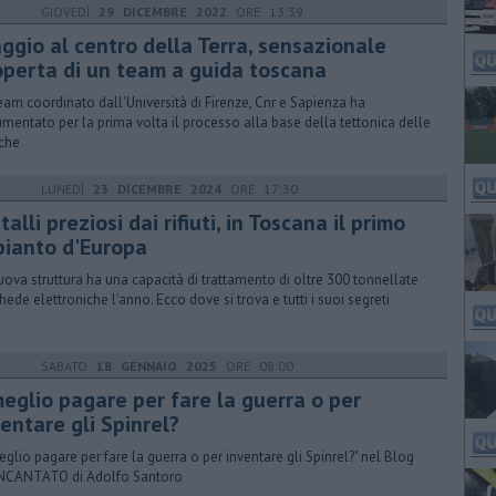
GIOVEDÌ
29 DICEMBRE 2022
ORE 13:39
aggio al centro della Terra, sensazionale
operta di un team a guida toscana
eam coordinato dall'Università di Firenze, Cnr e Sapienza ha
mentato per la prima volta il processo alla base della tettonica delle
che
LUNEDÌ
23 DICEMBRE 2024
ORE 17:30
alli preziosi dai rifiuti, in Toscana il primo
pianto d'Europa
uova struttura ha una capacità di trattamento di oltre 300 tonnellate
chede elettroniche l'anno. Ecco dove si trova e tutti i suoi segreti
SABATO
18 GENNAIO 2025
ORE 08:00
meglio pagare per fare la guerra o per
entare gli Spinrel?
eglio pagare per fare la guerra o per inventare gli Spinrel?" nel Blog
NCANTATO di Adolfo Santoro