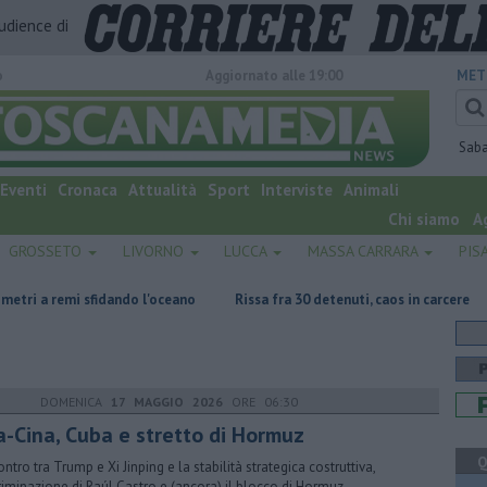
audience di
o
Aggiornato alle 19:00
MET
Sab
Eventi
Cronaca
Attualità
Sport
Interviste
Animali
Chi siamo
A
GROSSETO
LIVORNO
LUCCA
MASSA CARRARA
PIS
sfidando l'oceano
Rissa fra 30 detenuti, caos in carcere
Incendio ag
DOMENICA
17 MAGGIO 2026
ORE 06:30
a-Cina, Cuba e stretto di Hormuz
Q
ontro tra Trump e Xi Jinping e la stabilità strategica costruttiva,
criminazione di Raúl Castro e (ancora) il blocco di Hormuz