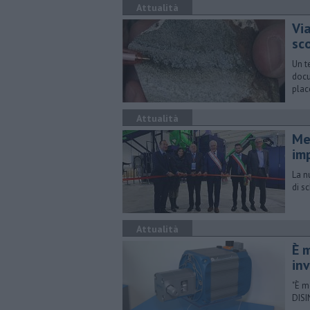
Attualità
Vi
sc
Un t
docu
plac
Attualità
Met
im
La n
di s
Attualità
È 
inv
"È m
DISI