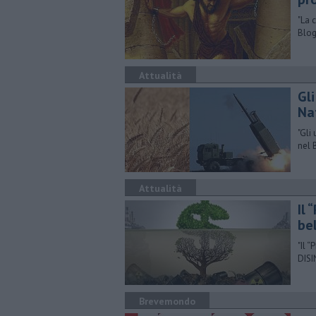
​"La
Blog
Attualità
​Gl
Na
"​Gl
nel 
Attualità
​Il
bel
"​Il 
DISI
Brevemondo