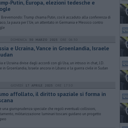
ump-Putin, Europa, elezioni tedesche e
ogle
 Brevemondo: Trump chiama Putin, cos'è accaduto alla conferenza di
co, la paura per l'Ue, un attentato in Germania e Messico contro
gle
DOMENICA
30 MARZO 2025
ORE 06:30
ssia e Ucraina, Vance in Groenlandia, Israele
Sudan
a e Ucraina divise dagli accordi con gli Usa, un intruso in chat, J.D.
e in Groenlandia, Israele ancora in Libano e la guerra civile in Sudan
GIOVEDÌ
17 APRILE 2025
ORE 17:50
mo affollato, il diritto spaziale si forma in
scana
e una giurisprudenza speciale che regoli eventuali collisioni,
ttamento, militarizzazione: luminari toscani guidano un progetto
opeo