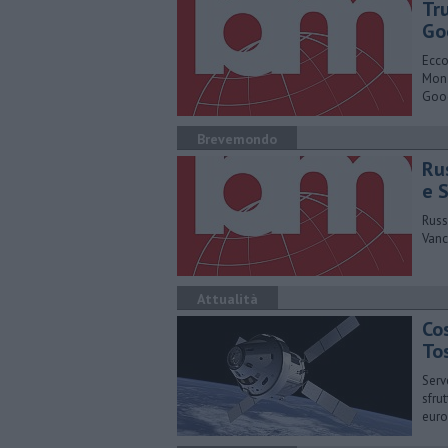
Tr
Go
Ecco
Mona
Goo
Brevemondo
Ru
e 
Russi
Vanc
Attualità
Cos
To
Serv
sfru
eur