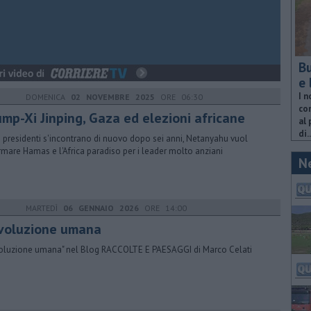
Bu
e 
I n
DOMENICA
02 NOVEMBRE 2025
ORE 06:30
com
ump-Xi Jinping, Gaza ed elezioni africane
al 
di..
e presidenti s'incontrano di nuovo dopo sei anni, Netanyahu vuol
rmare Hamas e l'Africa paradiso per i leader molto anziani
N
MARTEDÌ
06 GENNAIO 2026
ORE 14:00
evoluzione umana
voluzione umana" nel Blog RACCOLTE E PAESAGGI di Marco Celati