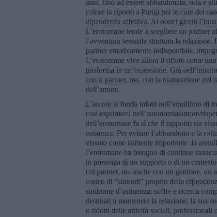
anni, fino ad essere abbandonata, sola e a
colore la riportò a Parigi per le cure del c
dipendenza affettiva. Ai nostri giorni l’i
L’erotomane tende a scegliere un partner af
l’avventura sessuale struttura la relazione.
partner emotivamente indisponibile, impegna
L’erotomane vive allora il rifiuto come una s
trasforma in un’ossessione. Già nell’innam
con il partner, ma, con la maturazione de
dell’amore.
L’amore si fonda infatti nell’equilibrio di
così esprimersi nell’autonomia/amore/rispett
dell’erotomane fa sì che il rapporto sia vis
esistenza. Per evitare l’abbandono e la rottur
vissuto come talmente importante da annull
l’erotomane ha bisogno di continue rassicura
in presenza di un supporto o di un contesto
col partner, ma anche con un genitore, un alt
corteo di “sintomi” proprio della dipenden
sindrome d’astinenza: soffre e ricerca compu
destinati a mantenere la relazione; la sua 
o ridotti delle attività sociali, professional