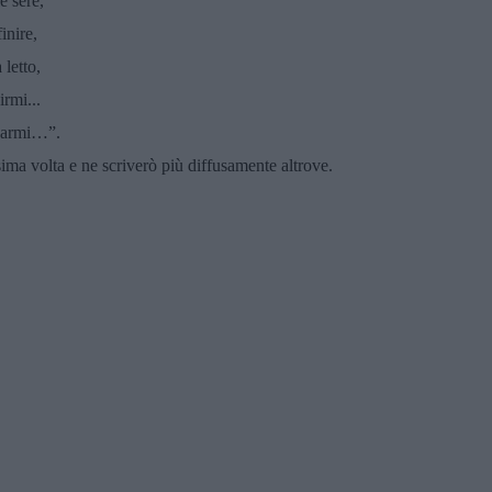
e sere,
inire,
 letto,
irmi...
lvarmi…”.
ima volta e ne scriverò più diffusamente altrove.