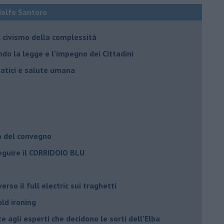
Adolfo Santoro
il civismo della complessità
ondo la legge e l’impegno dei Cittadini
matici e salute umana
o del convegno
eguire il CORRIDOIO BLU
rso il full electric sui traghetti
old ironing
agli esperti che decidono le sorti dell’Elba