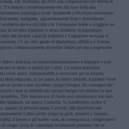
llucinata, alle Barbados, da dove una compassionevole donna di
aso. Il romantico innamoramento era alla base della sua
nnamoramento patologico tende facilmente a diventare erotomania.
fascinante, intrigante, apparentemente forte e determinato:
 Il problema deriva dal fatto che l’erotomane tende a scegliere un
to in un’altra relazione o senza desiderio di impegnarsi.
fida alle proprie capacità seduttive e l’attrazione sessuale si
oramento c’è un certo grado di dipendenza affettiva e fusione
l rapporto l’innamoramento dovrebbe ridursi ad una componente
 tre fattori: amicizia, avventura/innamoramento e impegno e può
o per se stesso e quindi per l’altro. La scarsa autostima
suto come unico, indispensabile e necessario per la propria
a della relazione, la cui paura ha radici infantili, il partner viene
are se stesso e non ascoltare i propri bisogni. Ne consegue che
zioni e non sa identificare i propri bisogni ed obiettivi se non
 protettivo. Tale insicurezza di fondo può manifestarsi non solo
ro familiare, un amico, l’autorità. Si manifestano inoltre il
za: quando la persona amata è assente, egli manifesta una
lsivamente l’altro; perde tempo in gesti, pensieri e fantasie,
socialità, il lavoro e gli hobby sono, di conseguenza, compromessi
i o di svago; cerca di controllare la relazione piuttosto che se