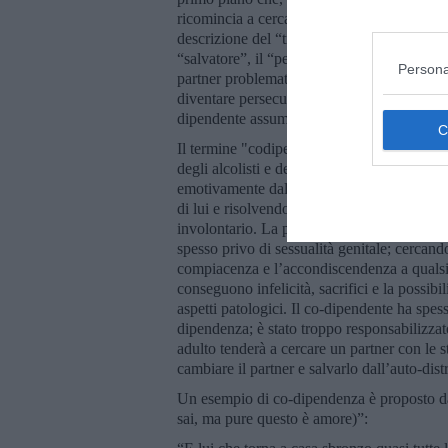
ricomincia a cercare un’altra “vittima” bi
descrizione del “triangolo drammatico” di Ka
“salvatore”, il “persecutore” e la “vittima”.
Persona
partner problematico assume il ruolo di vit
diventare persecutore e il co-dipendente diven
dipendente assume il ruolo di persecutore e 
Il termine "codipendenza" è stato coniato 
degli alcolisti e dei loro familiari: essi oss
emotivamente dall’alcolista, per altri l’alc
di lui e risolvendo i problemi al suo posto.
involontario. La persona co-dipendente proi
spesso privo di sessualità genitale; cercando 
compiacenza e l’accondiscendenza a qualsias
conseguono infelicità, sacrifici e la possib
aspetti patologici. Il co-dipendente ha spes
dipendenza; è stato troppo responsabilizzat
adulto tenderà a cercare un partner con le s
cambiare il partner e salvarlo dall’auto-dist
Un esempio di co-dipendenza è proposto d
sai, ma pure questo è amore)”: