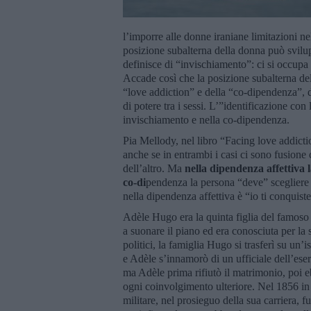
l’imporre alle donne iraniane limitazioni n
posizione subalterna della donna può svilup
definisce di “invischiamento”: ci si occupa t
Accade così che la posizione subalterna del
“love addiction” e della “co-dipendenza”, da
di potere tra i sessi. L’”identificazione con
invischiamento e nella co-dipendenza.
Pia Mellody, nel libro “Facing love addicti
anche se in entrambi i casi ci sono fusione 
dell’altro. Ma
nella dipendenza affettiva 
co-di
pendenza la persona “deve” scegliere 
nella dipendenza affettiva è “io ti conquist
Adèle Hugo era la quinta figlia del famoso 
a suonare il piano ed era conosciuta per la 
politici, la famiglia Hugo si trasferì su un
e Adèle s’innamorò di un ufficiale dell’eser
ma Adèle prima rifiutò il matrimonio, poi eb
ogni coinvolgimento ulteriore. Nel 1856 in 
militare, nel prosieguo della sua carriera, f