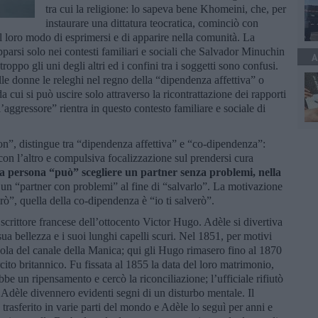
tra cui la religione: lo sapeva bene Khomeini, che, per
instaurare una dittatura teocratica, cominciò con
el loro modo di esprimersi e di apparire nella comunità. La
parsi solo nei contesti familiari e sociali che Salvador Minuchin
A
roppo gli uni degli altri ed i confini tra i soggetti sono confusi.
le donne le releghi nel regno della “dipendenza affettiva” o
 cui si può uscire solo attraverso la ricontrattazione dei rapporti
 l’aggressore” rientra in questo contesto familiare e sociale di
on”, distingue tra “dipendenza affettiva” e “co-dipendenza”:
con l’altro e compulsiva focalizzazione sul prendersi cura
la persona “può” scegliere un partner senza problemi, nella
un “partner con problemi” al fine di “salvarlo”. La motivazione
erò”, quella della co-dipendenza è “io ti salverò”.
scrittore francese dell’ottocento Victor Hugo. Adèle si divertiva
sua bellezza e i suoi lunghi capelli scuri. Nel 1851, per motivi
’isola del canale della Manica; qui gli Hugo rimasero fino al 1870
cito britannico. Fu fissata al 1855 la data del loro matrimonio,
be un ripensamento e cercò la riconciliazione; l’ufficiale rifiutò
Adèle divennero evidenti segni di un disturbo mentale. Il
u trasferito in varie parti del mondo e Adèle lo seguì per anni e