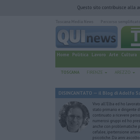
Questo sito contribuisce alla 
Toscana Media News
Percorso semplificat
quotidiano online.
Home
Politica
Lavoro
Arte
Cultura
TOSCANA
FIRENZE
AREZZO
DISINCANTATO — il Blog di Adolfo S
Vivo all’Elba ed ho lavorat
stato primario e dirigente 
continuato a ricevere person
numerosi gruppi ed ho pres
anche con problematiche ps
cefalee, ipertensione arter
psicotiche. Da anni ascolto