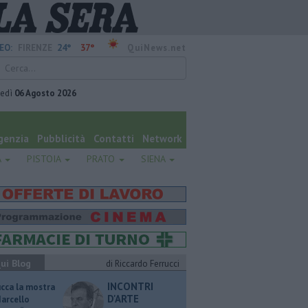
24°
37°
EO:
FIRENZE
QuiNews.net
vedì
06 Agosto 2026
genzia
Pubblicità
Contatti
Network
A
PISTOIA
PRATO
SIENA
ui Blog
di Riccardo Ferrucci
INCONTRI
ucca la mostra
D'ARTE
Marcello