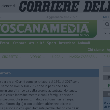
audience di
o
Aggiornato alle 20:25
MET
Gio
Eventi
Cronaca
Attualità
Sport
Interviste
Animali
Chi siamo
A
GROSSETO
LIVORNO
LUCCA
MASSA CARRARA
PIS
antoro
o per più di 40 anni come psichiatra; dal 1991 al 2017 sono
di secondo livello. Dal 2017 sono in pensione e ho
e in crisi alla ricerca della propria autenticità. Ho tenuto
Q
o in carico individualmente e con la famiglia persone
icosomatiche (cancro, malattie autoimmuni, allergie,
A L
iosa, fibromialgia) o con problematiche nevrotiche o
di 
 le persone in crisi gratuitamente perché ritengo che c’è un