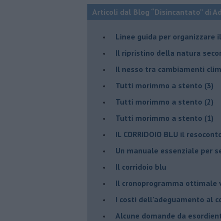
Articoli dal Blog “Disincantato” di 
​Linee guida per organizzare 
​Il ripristino della natura sec
Il nesso tra cambiamenti cli
Tutti morimmo a stento (3)
Tutti morimmo a stento (2)
​Tutti morimmo a stento (1)
IL CORRIDOIO BLU il resocont
Un manuale essenziale per s
Il corridoio blu
​Il cronoprogramma ottimale ve
​I costi dell’adeguamento al c
Alcune domande da esordiente 