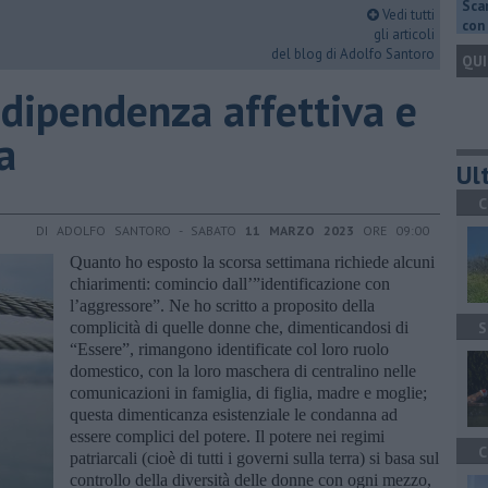
Scar
Vedi tutti
con 
gli articoli
del blog di Adolfo Santoro
QUI
 dipendenza affettiva e
a
Ult
C
DI ADOLFO SANTORO - SABATO
11 MARZO 2023
ORE 09:00
Quanto ho esposto la scorsa settimana richiede alcuni
chiarimenti: comincio dall’”identificazione con
l’aggressore”. Ne ho scritto a proposito della
complicità di quelle donne che, dimenticandosi di
S
“Essere”, rimangono identificate col loro ruolo
domestico, con la loro maschera di centralino nelle
comunicazioni in famiglia, di figlia, madre e moglie;
questa dimenticanza esistenziale le condanna ad
essere complici del potere. Il potere nei regimi
C
patriarcali (cioè di tutti i governi sulla terra) si basa sul
controllo della diversità delle donne con ogni mezzo,