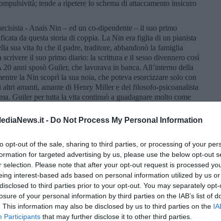
compulsività; tende a ripetere lo schema di attaccamento insicuro
rcisista - Anaïs Nin – ed un co-dipendente – il suo primo
cata da questa storia di coppia. La Nin era figlia di un pianista
la sua vita fu che il padre, traditore, abbandonò la famiglia
 scrivere il suo primo diario: la scrittura e il sesso divennero così
 A 20 anni sposò Guiler, che lavorava in banca. All’interno della
 mentre la Nin scoprì la sua noia, che poteva esorcizzare solo con
i altri amanti, amante di Henry Miller e del filosofo-psicoanalista
a. Guiler per tutta la vita continuò a guadagnare molto come
e collaborò con l’espressione artistica della Nin. La produzione
rash onanistico e esibizionistico adolescenziale, in cui il sesso è
ediaNews.it -
Do Not Process My Personal Information
i cancro, assistita dal suo secondo marito, di sedici anni più
della morte, perfettamente in linea con un’affermazione del suo
to opt-out of the sale, sharing to third parties, or processing of your per
rendere. Così ho dato. Non era un pregio. Era un
formation for targeted advertising by us, please use the below opt-out s
ta Otto Rank, che nel 1928 era stato giustamente congedato da
r selection. Please note that after your opt-out request is processed y
nalisi, mostrò tutto il suo disvalore come psicoterapeuta
eing interest-based ads based on personal information utilized by us or
e sofferte vicissitudini edipiche della Nin. Ma forse il problema
azienti, è che parlano tanto, ma non hanno gli strumenti non
disclosed to third parties prior to your opt-out. You may separately opt-
losure of your personal information by third parties on the IAB’s list of
. This information may also be disclosed by us to third parties on the
IA
 nella co-dipendenza il rapporto di salvazione è talmente in
Participants
that may further disclose it to other third parties.
zione è efficace, spesso la relazione finisce, per cui il salvatore