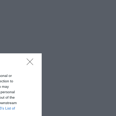
sonal or
ection to
ou may
 personal
out of the
 downstream
B’s List of