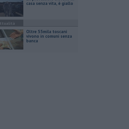
casa senza vita, è giallo
ttualità
Oltre 55mila toscani
vivono in comuni senza
banca