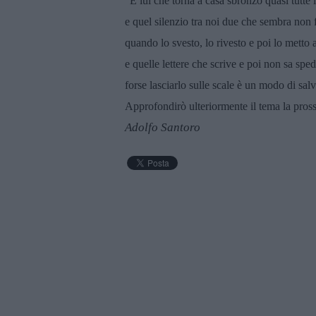
“E lui che torna a casa sbronzo quasi tutte l
e quel silenzio tra noi due che sembra non f
quando lo svesto, lo rivesto e poi lo metto a
e quelle lettere che scrive e poi non sa sped
forse lasciarlo sulle scale è un modo di sa
Approfondirò ulteriormente il tema la pross
Adolfo Santoro