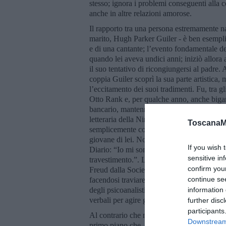
stesso; ignora i problemi conseguenti alla 
anche in altre relazioni amorose.
Il rapporto tra una persona estremamente na
marito, Hugh Parker Guiler - è ben esemplifi
e di una cantante; l’evento fondamentale del
quando lei aveva undici anni; iniziò allora a
il suo tentativo di ricongiungersi al padre.
coppia Guiler scoprì la sua parte artistica,
l’eccitamento dei suoi tradimenti. Fu, tra gl
Otto Rank e, per qualche anno, anche bigam
bancario, mantenne alcuni amanti della Nin 
letteraria della Nin rientra, purtroppo, nel t
ToscanaM
semplicemente consumato. Morì, a 73 anni, d
giovane di lei. Non mi meraviglia la causa 
If you wish 
Diario: “Io mi sono sempre vergognata a p
sensitive in
travestimento.”. L’apprendista psicoanalis
confirm you
Freud dalla Società Internazionale di Psicoa
continue se
facendosi traviare piuttosto che ascoltare l
degli psicoanalisti, come quello dei loro p
information 
verbali per agire giustamente.
further disc
participants
Al contrario che nella dipendenza affettiva,
Downstream 
primo piano che, nei rari casi in cui la salva