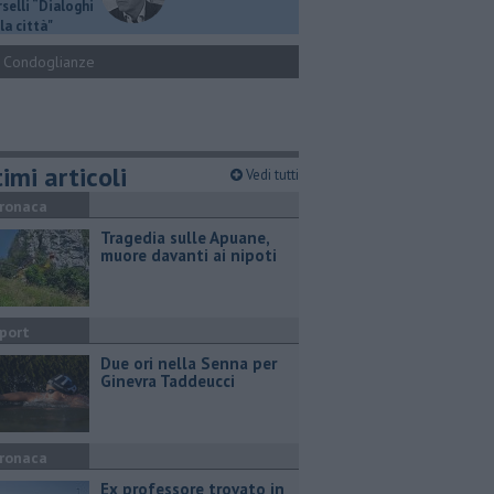
selli “Dialoghi
la città"
Condoglianze
imi articoli
Vedi tutti
ronaca
Tragedia sulle Apuane,
muore davanti ai nipoti
port
Due ori nella Senna per
Ginevra Taddeucci
ronaca
Ex professore trovato in