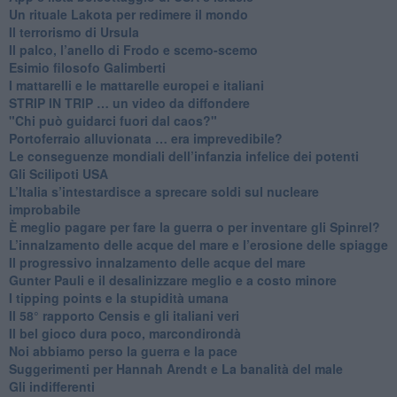
​Un rituale Lakota per redimere il mondo
Il terrorismo di Ursula
​Il palco, l’anello di Frodo e scemo-scemo
Esimio filosofo Galimberti
​I mattarelli e le mattarelle europei e italiani
​STRIP IN TRIP … un video da diffondere
"Chi può guidarci fuori dal caos?"
​Portoferraio alluvionata … era imprevedibile?
Le conseguenze mondiali dell’infanzia infelice dei potenti
​Gli Scilipoti USA
L’Italia s’intestardisce a sprecare soldi sul nucleare
improbabile
È meglio pagare per fare la guerra o per inventare gli Spinrel?
​L’innalzamento delle acque del mare e l’erosione delle spiagge
​Il progressivo innalzamento delle acque del mare
​Gunter Pauli e il desalinizzare meglio e a costo minore
I tipping points e la stupidità umana
​Il 58° rapporto Censis e gli italiani veri
​Il bel gioco dura poco, marcondirondà
Noi abbiamo perso la guerra e la pace
Suggerimenti per Hannah Arendt e La banalità del male
​Gli indifferenti