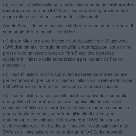
(5) la scarsità dell’investimento nell’efficientamento delle
reti idriche
nazionali
(che perdono il 41% dell’acqua) della depurazione delle
acque reflue e della bonificazione dei siti inquinati.
Angelo Bonelli dei Verdi ha così sintetizzato recentemente l’opera di
sabotaggio delle rinnovabili e del Pnrr:
(1) al suo Ministero sono bloccate autorizzazioni per 37 gigawhat
(GW) di impianti di energie rinnovabili; le autorizzazioni sono ferme
presso la commissione speciale Pnrr-Pniec, che dovrebbe
accelerare il rilascio delle autorizzazioni per impianti da Fer (le
rinnovabili);
(2) il suo Ministero non ha approvato il decreto sulle aree idonee
per le rinnovabili, per cui le richieste di allaccio alla rete elettrica per
280 GW che sono ferme continueranno a rimanere bloccate:
(3) il suo ministero ha bloccato il decreto attuativo delle comunità
energetiche che darebbero un forte impulso alla riduzione dei
consumi elettrici da idrocarburi con notevole risparmio economico.
(sono attualmente quasi un milione gli impianti da Fer per
autoconsumo che valgono 10 terawhat/ora (TWh) sui consumi
elettrici residenziali, il 15% di quelli nazionali residenziali pari a 66
TWh; se si installassero in meno di 4 anni 70 GW di rinnovabili,