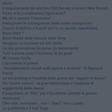
dietro
Il negazionismo da vecchio (Old Denial) a nuovo (New Denial)
Come si fa a combattere l'ignoranza?
Ma chi è questo Cassandra?
Immaginare le conseguenze delle scelte energetiche
​Fuochi d’artificio e fuochi veri in un mondo maschilista
Buon 2024 ?
​Buon Natale dalle macerie della Terra
​Idrogeno vs nucleare ed altri dubbi
​La mia generazione ha perso (la democrazia)
​Tutti insieme verso l’aumento di tre gradi
Mi chiamo Giulia
L’ignoranza al potere
​“Considerazioni attuali sulla guerra e la morte" di Sigmund
Freud
​Lo storytelling e l’inutilità della guerra dei “ragazzi di destra”
​Gli “eventi esterni”, la post-democrazia e l’assenza di
soggettività delle masse
​Il populismo di “Bibi” per l’Occidente: portare la guerra
dovunque
​Che roba, contessa!... con i “fasci” non ci parlo
La pubblicità e il Kali Yuga