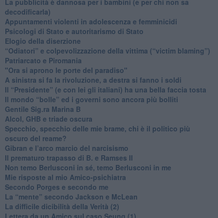
​La pubblicità è dannosa per i bambini (e per chi non sa
decodificarla)
​Appuntamenti violenti in adolescenza e femminicidi
​Psicologi di Stato e autoritarismo di Stato
Elogio della diserzione
“Odiatori” e colpevolizzazione della vittima (“victim blaming”)
​Patriarcato e Piromania
"Ora si aprono le porte del paradiso"
​A sinistra si fa la rivoluzione, a destra si fanno i soldi
​Il “Presidente” (e con lei gli italiani) ha una bella faccia tosta
​Il mondo “bolle” ed i governi sono ancora più bolliti
​Gentile Sig.ra Marina B
​Alcol, GHB e triade oscura
​Specchio, specchio delle mie brame, chi è il politico più
oscuro del reame?
​Gibran e l’arco marcio del narcisismo
​Il prematuro trapasso di B. e Ramses II
​Non temo Berlusconi in sé, temo Berlusconi in me
​Mie risposte al mio Amico-psichiatra
​Secondo Porges e secondo me
​La “mente” secondo Jackson e McLean
La difficile dicibilità della Verità (2)
​Lettera da un Amico sul caso Seung (1)