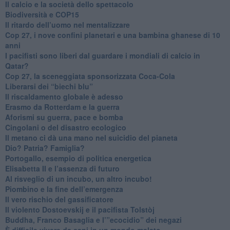
​Il calcio e la società dello spettacolo
Biodiversità e COP15
​Il ritardo dell’uomo nel mentalizzare
​Cop 27, i nove confini planetari e una bambina ghanese di 10
anni
​I pacifisti sono liberi dal guardare i mondiali di calcio in
Qatar?
​Cop 27, la sceneggiata sponsorizzata Coca-Cola
​Liberarsi dei “biechi blu”
Il riscaldamento globale è adesso
​Erasmo da Rotterdam e la guerra
​Aforismi su guerra, pace e bomba
Cingolani o del disastro ecologico
​Il metano ci dà una mano nel suicidio del pianeta
​Dio? Patria? Famiglia?
Portogallo, esempio di politica energetica
​Elisabetta II e l’assenza di futuro
Al risveglio di un incubo, un altro incubo!
​Piombino e la fine dell’emergenza
​Il vero rischio del gassificatore
​Il violento Dostoevskij e il pacifista Tolstòj
​Buddha, Franco Basaglia e l’”ecocidio” dei negazi
​È difficile vivere da sani in un mondo malato