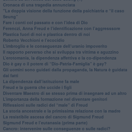
​Cronaca di una tragedia annunciata
"​La doppia visione della funzione della psichiatria e “il caso
Seung”
​Fare i conti col passato e con l’idea di Dio
​Ferenczi, Anna Freud e l’identificazione con l’aggresssore
Plastica fuori di noi e plastica dentro di noi
​Roberto Vecchioni e l’ecocidio
​L’imbroglio e le conseguenze dell’uranio impoverito
​Il rapporto perverso che si sviluppa tra vittima e aguzzino
L’erotomania, la dipendenza affettiva e la co-dipendenza
​Dio è gay o il potere di “Dio-Patria-Famiglia” è gay?
​Gli uomini sono guidati dalla propaganda, la Natura è guidata
dai fatti
La dipendenza dall’istituzione fa male
​Freud e la guerra che uccide i figli
​Diventare Maestro di se stesso prima di insegnare ad un altro
L’importanza della formazione nel diventare genitori
Riflessioni sulle radici del “male” di Freud
​La storia ancestrale e la primissima relazione con la madre
​La resistibile ascesa del cancro di Sigmund Freud
Sigmund Freud e l’eutanasia (prima parte)
Cancro: intervenire sulle conseguenze o sulle radici?