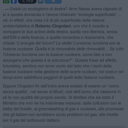
. —
Esiste un ecologismo di destra? Arne Naess aveva risposto di
sì a questa domanda e l’aveva chiamato “ecologia superficiale”…
ed, in effetti, che cosa c’è di più superficiale della visione
ambientalistica di
Roberto Cingolani
, uno che è riuscito a
coniugare le due anime della destra: quella neo-liberista, amica
dell’ENI e della finanza, e quella romantica e reazionaria, che
chiede “
L'energia del futuro? Le stelle! L’universo funziona con la
fusione nucleare. Quella è la rinnovabile delle rinnovabili…
Se tutto
l’Universo funziona con la fusione nucleare, come fate a non
accorgervi che questa è la soluzione?
”. Questa frase ad effetto,
futuristica, sembra non tener conto del fatto che i rischi della
fusione nucleare nella gestione delle scorie nucleari, nei costi e nei
tempi sono addirittura peggiori di quelli della fissione nucleare.
Eppure Cingolani fin dall’inizio aveva svelato di essere un “uomo
senza qualità”, nel senso di Musil, cioè dell’uomo che riassume in
sé le non-qualità del proprio secolo. Si direbbe che sia stato il
Ministro che non ne ha indovinata nessuna: dalle collusioni con le
lobby del fossile, al greenwashing di gas e nucleare, alle promesse
che gli italiani non avrebbero avuto problemi col gas, alle trivelle
per il gas del sottosuolo italiano.