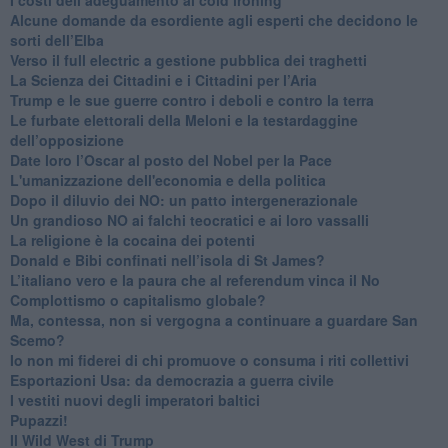
Alcune domande da esordiente agli esperti che decidono le
sorti dell’Elba
Verso il full electric a gestione pubblica dei traghetti​
​La Scienza dei Cittadini e i Cittadini per l’Aria
Trump e le sue guerre contro i deboli e contro la terra
​Le furbate elettorali della Meloni e la testardaggine
dell’opposizione
​Date loro l’Oscar al posto del Nobel per la Pace
L'umanizzazione dell'economia e della politica
​Dopo il diluvio dei NO: un patto intergenerazionale
​Un grandioso NO ai falchi teocratici e ai loro vassalli
La religione è la cocaina dei potenti
Donald e Bibi confinati nell’isola di St James?
L’italiano vero e la paura che al referendum vinca il No
​Complottismo o capitalismo globale?
​Ma, contessa, non si vergogna a continuare a guardare San
Scemo?
​Io non mi fiderei di chi promuove o consuma i riti collettivi
Esportazioni Usa: da democrazia a guerra civile
​I vestiti nuovi degli imperatori baltici
​Pupazzi!
​Il Wild West di Trump