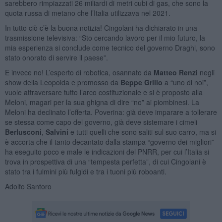
sarebbero rimpiazzati 26 miliardi di metri cubi di gas, che sono la
quota russa di metano che l’Italia utilizzava nel 2021.
In tutto ciò c’è la buona notizia! Cingolani ha dichiarato in una
trasmissione televisiva: “Sto cercando lavoro per il mio futuro, la
mia esperienza si conclude come tecnico del governo Draghi, sono
stato onorato di servire il paese”.
E invece no! L’esperto di robotica, osannato da
Matteo Renzi
negli
show della Leopolda e promosso da
Beppe Grillo
a “uno di noi”,
vuole attraversare tutto l’arco costituzionale e si è proposto alla
Meloni, magari per la sua ghigna di dire “no” ai piombinesi. La
Meloni ha declinato l’offerta. Poverina: già deve imparare a tollerare
se stessa come capo del governo, già deve sistemare i cimeli
Berlusconi
,
Salvini
e tutti quelli che sono saliti sul suo carro, ma si
è accorta che il tanto decantato dalla stampa “governo dei migliori”
ha eseguito poco e male le indicazioni del PNRR, per cui l’Italia si
trova in prospettiva di una “tempesta perfetta”, di cui Cingolani è
stato tra i fulmini più fulgidi e tra i tuoni più roboanti.
Adolfo Santoro