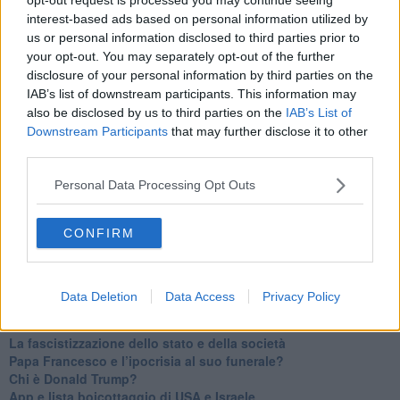
​Un chiarimento, Chris Hedges e qualche domanda
interest-based ads based on personal information utilized by
Il velleitarismo di Trump, dell’UE e di Darwin
us or personal information disclosed to third parties prior to
​Karen Horney e il ponte sullo Stretto
​I bulli vanno isolati
your opt-out. You may separately opt-out of the further
L’invertebrata von der Leyen e il Lula-risk
disclosure of your personal information by third parties on the
Trump soffre, la Corte dell'Aia è viva
IAB’s list of downstream participants. This information may
​Il Nobel per la pace a Trump o all’Albanese? Questo è il
also be disclosed by us to third parties on the
IAB’s List of
problema!
Downstream Participants
that may further disclose it to other
​Alessandro Orsini e la tetrade oscura del sionismo
third parties.
​Hilsenrath e le 9 omotipie tra Nazismo, Sionismo e
Americanismo" (4^ parte)
Personal Data Processing Opt Outs
​Il terrore di Netanyahu e la strategia della tensione
Il mito della democratica Israele (prima parte)
CONFIRM
​Finale di partita?
​Il voto del referendum e i due genocidi
Il decreto il-libertà e in-sicurezza
Tu vuo’ fa l’americano con la legge spara-tutto!
Data Deletion
Data Access
Privacy Policy
La poesia contro gli orrori di CISL, Governo e sionisti
Israele-Salò
​La fascistizzazione dello stato e della società
Papa Francesco e l’ipocrisia al suo funerale?
​Chi è Donald Trump?
App e lista boicottaggio di USA e Israele