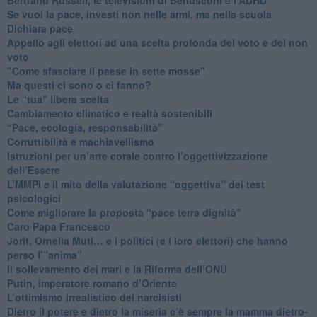
​Se vuoi la pace, investi non nelle armi, ma nella scuola
​Dichiara pace
​Appello agli elettori ad una scelta profonda del voto e del non
voto
"Come sfasciare il paese in sette mosse"
​Ma questi ci sono o ci fanno?
​Le “tua” libera scelta
Cambiamento climatico e realtà sostenibili
“Pace, ecologia, responsabilità”
​Corruttibilità e machiavellismo
Istruzioni per un’arte corale contro l’oggettivizzazione
dell’Essere
​L’MMPI e il mito della valutazione “oggettiva” dei test
psicologici
Come migliorare la proposta “pace terra dignità”
Caro Papa Francesco
​Jorit, Ornella Muti… e i politici (e i loro elettori) che hanno
perso l’”anima”
​Il sollevamento dei mari e la Riforma dell’ONU
Putin, imperatore romano d’Oriente
​L’ottimismo irrealistico dei narcisisti
​Dietro il potere e dietro la miseria c’è sempre la mamma dietro-