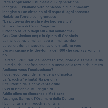
Parte zoppicando il nucleare di IV generazione
​Indagine … l’italiano vero confessa la sua innocenza
Indagine su un cittadino al di sopra di ogni sospetto
Notizie tra l'orrore ed il grottesco
"La protervia dei ricchi e dei loro servitori"
S’i fossi foco di Cecco Angiolieri
​Il mondo salvato dagli elfi e dai mutaforma?
Gru (Cattivissimo me) e lo Spirito di Goebbels
​La mal-destra, la mal-sinistra e il mal-tecnico
​La venerazione masochistica di un italiano vero
​L’eco-nazismo e le idee-forma dell’800 che sopravvivono in
noi
​Le radici “culturali” dell’ecofascismo, Nordio e Kamala Harris
Le radici dell’ecofascismo: la purezza della terra e della razza
Andiamo verso l’ecofascismo?
I costi economici dell’emergenza climatica
​La “pacchia” è finita! Ma per chi?
​Il fallimento della convivenza civile
​I vizi di Hitler e quelli degli altri
Addio clima mediterraneo e Medicane
​Assange, Galileo e l’Ossimoro della Cultura
​I bulli d’Italia e i masochisti d’Italia
​Bertrand Russell, le televisioni di Berlusconi e l’ADHD