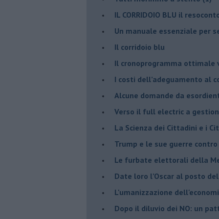
IL CORRIDOIO BLU il resocont
Un manuale essenziale per s
Il corridoio blu
​Il cronoprogramma ottimale ve
​I costi dell’adeguamento al c
Alcune domande da esordiente 
Verso il full electric a gestio
​La Scienza dei Cittadini e i Cit
Trump e le sue guerre contro i
​Le furbate elettorali della M
​Date loro l’Oscar al posto de
L'umanizzazione dell'economia
​Dopo il diluvio dei NO: un pa