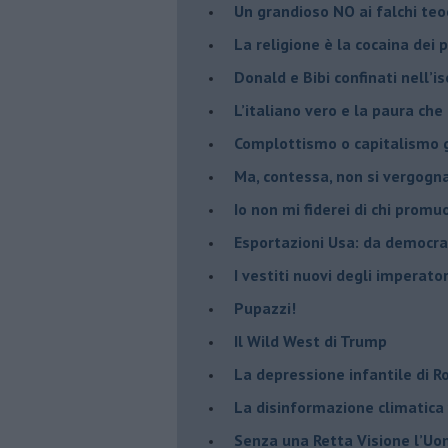
​Un grandioso NO ai falchi teoc
La religione è la cocaina dei 
Donald e Bibi confinati nell’i
L’italiano vero e la paura che
​Complottismo o capitalismo 
​Ma, contessa, non si vergog
​Io non mi fiderei di chi promu
Esportazioni Usa: da democraz
​I vestiti nuovi degli imperator
​Pupazzi!
​Il Wild West di Trump
​La depressione infantile di 
​La disinformazione climatica
Senza una Retta Visione l’U