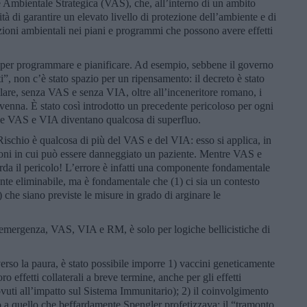
e Ambientale Strategica (VAS), che, all’interno di un ambito
tà di garantire un elevato livello di protezione dell’ambiente e di
azioni ambientali nei piani e programmi che possono avere effetti
io per programmare e pianificare. Ad esempio, sebbene il governo
”, non c’è stato spazio per un ripensamento: il decreto è stato
llare, senza VAS e senza VIA, oltre all’inceneritore romano, i
avenna. È stato così introdotto un precedente pericoloso per ogni
ale VAS e VIA diventano qualcosa di superfluo.
schio è qualcosa di più del VAS e del VIA: esso si applica, in
azioni in cui può essere danneggiato un paziente. Mentre VAS e
da il pericolo! L’errore è infatti una componente fondamentale
te eliminabile, ma è fondamentale che (1) ci sia un contesto
) che siano previste le misure in grado di arginare le
’emergenza, VAS, VIA e RM, è solo per logiche bellicistiche di
rso la paura, è stato possibile imporre 1) vaccini geneticamente
oro effetti collaterali a breve termine, anche per gli effetti
ovuti all’impatto sul Sistema Immunitario); 2) il coinvolgimento
o a quello che beffardamente Spengler profetizzava: il “tramonto