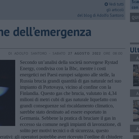
Scar
Vedi tutti
con 
gli articoli
del blog di Adolfo Santoro
QUI
ine dell’emergenza
Ult
DI ADOLFO SANTORO - SABATO
27 AGOSTO 2022
ORE 08:00
A
Secondo un’analisi della società norvegese Rystad
Energy, condivisa con la Bbc, mentre i costi
energetici nei Paesi europei salgono alle stelle, la
Russia brucia grandi quantità di gas naturale nel suo
impianto di Portovaya, vicino al confine con la
Finlandia. Questo gas che brucia, valutato in 4,34
A
milioni di metri cubi di gas naturale liquefatto con
grandi conseguenze sul riscaldamento climatico,
sarebbe stato destinato ad essere esportato in
Germania. Sebbene la pratica di bruciare il gas in
eccesso sia comune negli impianti di lavorazione, di
A
solito per motivi tecnici o di sicurezza, questo
rativi: gli operatori potrebbe aver ricevuto l’ordine di chiudere