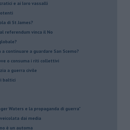
ratici e ai loro vassalli
potenti
sola di St James?
 al referendum vinca il No
globale?
na a continuare a guardare San Scemo?
ove o consuma i riti collettivi
ia a guerra civile
i baltici
Roger Waters e la propaganda di guerra"
 veicolata dai media
omo è un automa