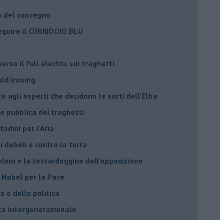
o del convegno
eguire il CORRIDOIO BLU
rso il full electric sui traghetti
old ironing
agli esperti che decidono le sorti dell’Elba
ne pubblica dei traghetti​
tadini per l’Aria
 deboli e contro la terra
eloni e la testardaggine dell’opposizione
l Nobel per la Pace
 e della politica
tto intergenerazionale