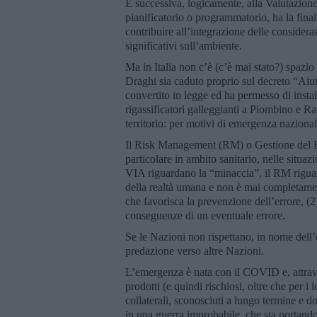
È successiva, logicamente, alla Valutazion
pianificatorio o programmatorio, ha la finali
contribuire all’integrazione delle consider
significativi sull’ambiente.
Ma in Italia non c’è (c’è mai stato?) spaz
Draghi sia caduto proprio sul decreto “Aiuti
convertito in legge ed ha permesso di insta
rigassificatori galleggianti a Piombino e R
territorio: per motivi di emergenza nazion
Il Risk Management (RM) o Gestione del Ri
particolare in ambito sanitario, nelle situ
VIA riguardano la “minaccia”, il RM riguar
della realtà umana e non è mai completamen
che favorisca la prevenzione dell’errore, (2
conseguenze di un eventuale errore.
Se le Nazioni non rispettano, in nome dell
predazione verso altre Nazioni.
L’emergenza è nata con il COVID e, attrave
prodotti (e quindi rischiosi, oltre che per i l
collaterali, sconosciuti a lungo termine e d
in una guerra improbabile, che sta portand