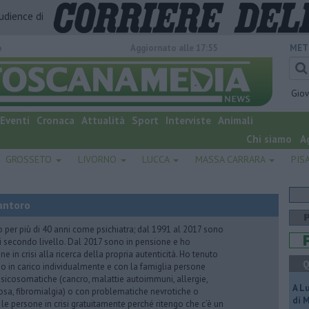
audience di
o
Aggiornato alle 17:55
MET
Gio
Eventi
Cronaca
Attualità
Sport
Interviste
Animali
Chi siamo
A
GROSSETO
LIVORNO
LUCCA
MASSA CARRARA
PIS
antoro
o per più di 40 anni come psichiatra; dal 1991 al 2017 sono
di secondo livello. Dal 2017 sono in pensione e ho
e in crisi alla ricerca della propria autenticità. Ho tenuto
Q
o in carico individualmente e con la famiglia persone
icosomatiche (cancro, malattie autoimmuni, allergie,
A L
iosa, fibromialgia) o con problematiche nevrotiche o
di 
 le persone in crisi gratuitamente perché ritengo che c’è un