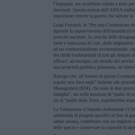
l’impianto, ma avrebbero esitato a farlo pe
riavviarli. Questa notizia dell’ANSA riaffer
importante vincere la guerra che salvare la 
Luigi Ferrajoli, in “Per una Costituzione de
dipende la sopravvivenza dell'umanità (il 
pericolo nucleare, la crescita delle disugua
fame e mancanza di cure, delle migrazioni d
ad un costituzionalismo sovranazionale, capac
dei diritti fondamentali di tutti gli abitanti 
efficaci: ad esempio, un mondo dei servizi 
una proprietà pubblica planetaria, un sistem
Ritengo che, all’interno di questa Costituzi
regola: non farsi male” insieme alle proced
Management (RM), che sono le due procedur
famiglia”, sia nella funzione di “padre di un
sia di “padre della Terra, rispetterebbe im
La Valutazione d’Impatto Ambientale (VIA) 
ambientali di progetti specifici al fine di g
salute umana, contribuire con un migliore a
delle specie e conservare la capacità di rip