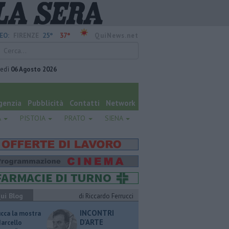
25°
37°
EO:
FIRENZE
QuiNews.net
vedì
06 Agosto 2026
genzia
Pubblicità
Contatti
Network
A
PISTOIA
PRATO
SIENA
ui Blog
di Riccardo Ferrucci
INCONTRI
ucca la mostra
D'ARTE
Marcello