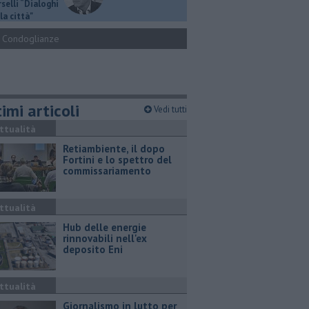
selli “Dialoghi
la città"
Condoglianze
imi articoli
Vedi tutti
ttualità
Retiambiente, il dopo
Fortini e lo spettro del
commissariamento
ttualità
Hub delle energie
rinnovabili nell'ex
deposito Eni
ttualità
Giornalismo in lutto per