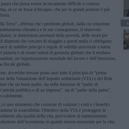
r paura che possa essere tecnicamente difficile o costoso
ma, se ce ne fosse il bisogno, che per le grandi potenze è più
Terra.
A
lla Terra”, afferma che i problemi globali, dalla cui soluzione
cambiamento climatico e le sue conseguenze, il rinnovato
glianze, le dimensioni anormali della povertà, delle morti per
i disperati che cercano di sfuggire a questi mali) ci obbligano
e di stabilire principi e regole di validità universale a tutela
del pianeta e di creare istituti di garanzia globale che li rendano
sanitari, un’organizzazione mondiale del lavoro e dell’istruzione,
a fiscale globale.
one, dovrebbe trovare posto anzi tutto il principio di “prima
ure della Valutazione dell’impatto ambientale (VIA) e del Risk
e che un buon padre, sia nella funzione di “padre di
’attività pubblica o di un impresa”, sia di “padre della patria”,
peccabilmente.
è uno strumento che consente di valutare i costi e i benefici
arantirne la sostenibilità. Obiettivo della VIA è proteggere la
mbiente alla qualità della vita, provvedere al mantenimento
roduzione dell’ecosistema in quanto risorsa essenziale per la vita.