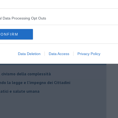
l Data Processing Opt Outs
CONFIRM
Data Deletion
Data Access
Privacy Policy
Adolfo Santoro
il civismo della complessità
ondo la legge e l’impegno dei Cittadini
matici e salute umana