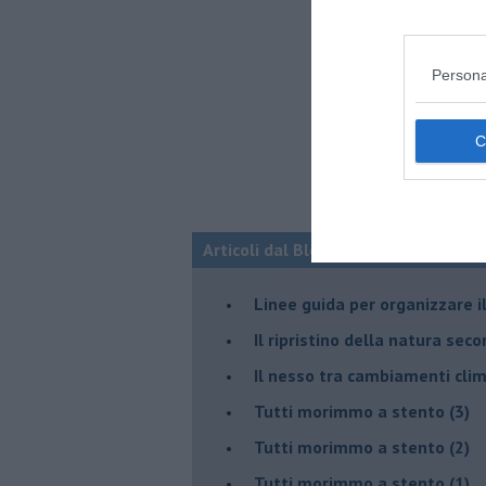
Persona
Articoli dal Blog “Disincantato” di 
​Linee guida per organizzare 
​Il ripristino della natura sec
Il nesso tra cambiamenti cli
Tutti morimmo a stento (3)
Tutti morimmo a stento (2)
​Tutti morimmo a stento (1)