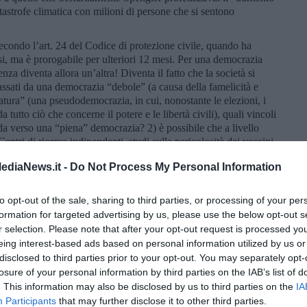
tastrofe climatica con milioni di persone che si sentono
ondo l’art. 24 del Codice di protezione civile, quando ha
i, ma è prorogabile per ulteriori 12 mesi. Per una democrazia
za diventa allora un’altra! Diventa il fatto che la società si
 passati da una democrazia “debole” (a causa della famelicità e
atura” (una pseudodemocrazia, in cui, nonostante le elezioni, i
 tutto ciò che concerne il potere e le libertà civili), quali vincoli
a verso una “piena” democrazia? 2) è possibile che a livello
Centri di ricerca indipendenti, studi sulla pericolosità dei vaccini
bile che i grandi della Terra si siedano ad un tavolo per
ediaNews.it -
Do Not Process My Personal Information
rasto al riscaldamento globale abbia la priorità su ogni altro
da questo tavolo una Costituzione per la Terra?
to opt-out of the sale, sharing to third parties, or processing of your per
bino, forse facendo rispettare VAS, VIA e RM in modo che ci sia
formation for targeted advertising by us, please use the below opt-out s
ssificatore, è possibile iniziare a dare risposte a queste domande
r selection. Please note that after your opt-out request is processed y
iottiti dagli ulteriori intrighi della finanza internazionale, che
eing interest-based ads based on personal information utilized by us or
disclosed to third parties prior to your opt-out. You may separately opt-
losure of your personal information by third parties on the IAB’s list of
. This information may also be disclosed by us to third parties on the
IA
Participants
that may further disclose it to other third parties.