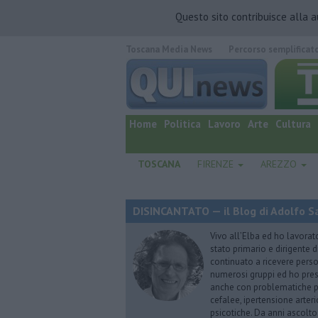
Questo sito contribuisce alla 
Toscana Media News
Percorso semplificat
quotidiano online.
Home
Politica
Lavoro
Arte
Cultura
TOSCANA
FIRENZE
AREZZO
DISINCANTATO — il Blog di Adolfo S
Vivo all’Elba ed ho lavorat
stato primario e dirigente 
continuato a ricevere person
numerosi gruppi ed ho pres
anche con problematiche ps
cefalee, ipertensione arter
psicotiche. Da anni ascolto