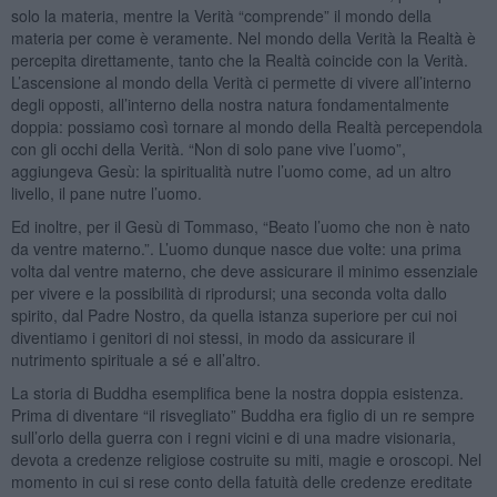
solo la materia, mentre la Verità “comprende” il mondo della
materia per come è veramente. Nel mondo della Verità la Realtà è
percepita direttamente, tanto che la Realtà coincide con la Verità.
L’ascensione al mondo della Verità ci permette di vivere all’interno
degli opposti, all’interno della nostra natura fondamentalmente
doppia: possiamo così tornare al mondo della Realtà percependola
con gli occhi della Verità. “Non di solo pane vive l’uomo”,
aggiungeva Gesù: la spiritualità nutre l’uomo come, ad un altro
livello, il pane nutre l’uomo.
Ed inoltre, per il Gesù di Tommaso, “Beato l’uomo che non è nato
da ventre materno.”. L’uomo dunque nasce due volte: una prima
volta dal ventre materno, che deve assicurare il minimo essenziale
per vivere e la possibilità di riprodursi; una seconda volta dallo
spirito, dal Padre Nostro, da quella istanza superiore per cui noi
diventiamo i genitori di noi stessi, in modo da assicurare il
nutrimento spirituale a sé e all’altro.
La storia di Buddha esemplifica bene la nostra doppia esistenza.
Prima di diventare “il risvegliato” Buddha era figlio di un re sempre
sull’orlo della guerra con i regni vicini e di una madre visionaria,
devota a credenze religiose costruite su miti, magie e oroscopi. Nel
momento in cui si rese conto della fatuità delle credenze ereditate