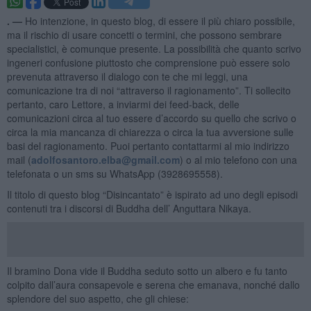
. —
Ho intenzione, in questo blog, di essere il più chiaro possibile,
ma il rischio di usare concetti o termini, che possono sembrare
specialistici, è comunque presente. La possibilità che quanto scrivo
ingeneri confusione piuttosto che comprensione può essere solo
prevenuta attraverso il dialogo con te che mi leggi, una
comunicazione tra di noi “attraverso il ragionamento”. Ti sollecito
pertanto, caro Lettore, a inviarmi dei feed-back, delle
comunicazioni circa al tuo essere d’accordo su quello che scrivo o
circa la mia mancanza di chiarezza o circa la tua avversione sulle
basi del ragionamento. Puoi pertanto contattarmi al mio indirizzo
mail (
adolfosantoro.elba@gmail.com
) o al mio telefono con una
telefonata o un sms su WhatsApp (3928695558).
Il titolo di questo blog “Disincantato” è ispirato ad uno degli episodi
contenuti tra i discorsi di Buddha dell’ Anguttara Nikaya.
Il bramino Dona vide il Buddha seduto sotto un albero e fu tanto
colpito dall’aura consapevole e serena che emanava, nonché dallo
splendore del suo aspetto, che gli chiese: