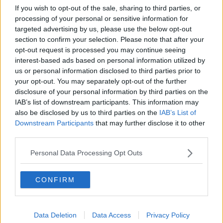
​Cop 30, uragani e riconversione delle spese militari
If you wish to opt-out of the sale, sharing to third parties, or
La responsabilità storica della morte sulla terra
processing of your personal or sensitive information for
PTSD e suicidi svelano l’intento suicidario della guerra e
targeted advertising by us, please use the below opt-out
dell’ignoranza
section to confirm your selection. Please note that after your
Il Wenzi e la decadenza verso la guerra e la morte
opt-out request is processed you may continue seeing
​Il tecno-fascismo e i suoi nemici delusi
interest-based ads based on personal information utilized by
​I comici e il vittimismo paranoideo al potere
us or personal information disclosed to third parties prior to
​La virtù secondo Confucio e Xi (seconda parte)
Le Pax imperiali e Tianxia (prima parte)
your opt-out. You may separately opt-out of the further
Un mondo condiviso a misura di bambino
disclosure of your personal information by third parties on the
​Un chiarimento, Chris Hedges e qualche domanda
IAB’s list of downstream participants. This information may
Il velleitarismo di Trump, dell’UE e di Darwin
also be disclosed by us to third parties on the
IAB’s List of
​Karen Horney e il ponte sullo Stretto
Downstream Participants
that may further disclose it to other
​I bulli vanno isolati
third parties.
L’invertebrata von der Leyen e il Lula-risk
Trump soffre, la Corte dell'Aia è viva
Personal Data Processing Opt Outs
​Il Nobel per la pace a Trump o all’Albanese? Questo è il
problema!
CONFIRM
​Alessandro Orsini e la tetrade oscura del sionismo
​Hilsenrath e le 9 omotipie tra Nazismo, Sionismo e
Americanismo" (4^ parte)
​Il terrore di Netanyahu e la strategia della tensione
Data Deletion
Data Access
Privacy Policy
Il mito della democratica Israele (prima parte)