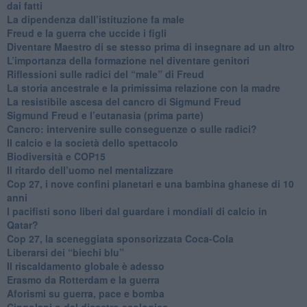
dai fatti
La dipendenza dall’istituzione fa male
​Freud e la guerra che uccide i figli
​Diventare Maestro di se stesso prima di insegnare ad un altro
L’importanza della formazione nel diventare genitori
Riflessioni sulle radici del “male” di Freud
​La storia ancestrale e la primissima relazione con la madre
​La resistibile ascesa del cancro di Sigmund Freud
Sigmund Freud e l’eutanasia (prima parte)
Cancro: intervenire sulle conseguenze o sulle radici?
​Il calcio e la società dello spettacolo
Biodiversità e COP15
​Il ritardo dell’uomo nel mentalizzare
​Cop 27, i nove confini planetari e una bambina ghanese di 10
anni
​I pacifisti sono liberi dal guardare i mondiali di calcio in
Qatar?
​Cop 27, la sceneggiata sponsorizzata Coca-Cola
​Liberarsi dei “biechi blu”
Il riscaldamento globale è adesso
​Erasmo da Rotterdam e la guerra
​Aforismi su guerra, pace e bomba
Cingolani o del disastro ecologico