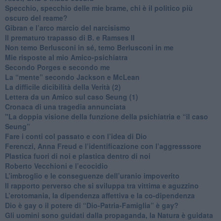
​Specchio, specchio delle mie brame, chi è il politico più
oscuro del reame?
​Gibran e l’arco marcio del narcisismo
​Il prematuro trapasso di B. e Ramses II
​Non temo Berlusconi in sé, temo Berlusconi in me
​Mie risposte al mio Amico-psichiatra
​Secondo Porges e secondo me
​La “mente” secondo Jackson e McLean
La difficile dicibilità della Verità (2)
​Lettera da un Amico sul caso Seung (1)
​Cronaca di una tragedia annunciata
"​La doppia visione della funzione della psichiatria e “il caso
Seung”
​Fare i conti col passato e con l’idea di Dio
​Ferenczi, Anna Freud e l’identificazione con l’aggresssore
Plastica fuori di noi e plastica dentro di noi
​Roberto Vecchioni e l’ecocidio
​L’imbroglio e le conseguenze dell’uranio impoverito
​Il rapporto perverso che si sviluppa tra vittima e aguzzino
L’erotomania, la dipendenza affettiva e la co-dipendenza
​Dio è gay o il potere di “Dio-Patria-Famiglia” è gay?
​Gli uomini sono guidati dalla propaganda, la Natura è guidata