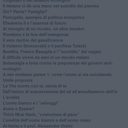
​Il metano ci dà una mano nel suicidio del pianeta
​Dio? Patria? Famiglia?
Portogallo, esempio di politica energetica
​Elisabetta II e l’assenza di futuro
Al risveglio di un incubo, un altro incubo!
​Piombino e la fine dell’emergenza
​Il vero rischio del gassificatore
​Il violento Dostoevskij e il pacifista Tolstòj
​Buddha, Franco Basaglia e l’”ecocidio” dei negazi
​È difficile vivere da sani in un mondo malato
Solastalgia e lotta contro le prepotenze dei governi anti-
ecologici
​A mio modesto parere 1: come l’uomo si sta suicidando
​Umile proposta
​La Vita scorre con te, senza di te
​Dall’istinto di sopravvivenza del sé all’annullamento dell'io
L'avidità
​L’uomo bianco e i “selvaggi”
​Avere o Essere?
​Thich Nhat Hanh, “costruttore di pace“
​L’eredità dell’uomo bianco e dell’uomo rosso
Al-Hallaj e il prof. Alessandro Orsini