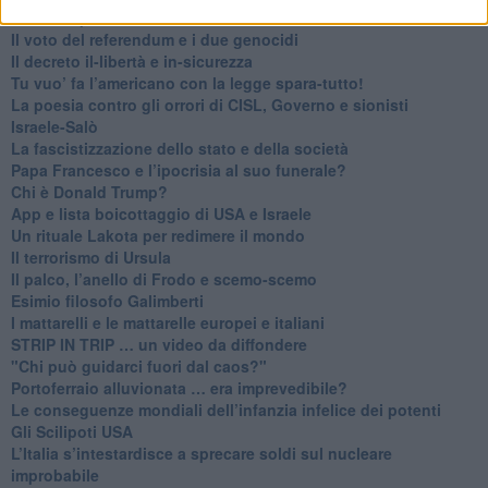
​Finale di partita?
​Il voto del referendum e i due genocidi
Il decreto il-libertà e in-sicurezza
Tu vuo’ fa l’americano con la legge spara-tutto!
La poesia contro gli orrori di CISL, Governo e sionisti
Israele-Salò
​La fascistizzazione dello stato e della società
Papa Francesco e l’ipocrisia al suo funerale?
​Chi è Donald Trump?
App e lista boicottaggio di USA e Israele
​Un rituale Lakota per redimere il mondo
Il terrorismo di Ursula
​Il palco, l’anello di Frodo e scemo-scemo
Esimio filosofo Galimberti
​I mattarelli e le mattarelle europei e italiani
​STRIP IN TRIP … un video da diffondere
"Chi può guidarci fuori dal caos?"
​Portoferraio alluvionata … era imprevedibile?
Le conseguenze mondiali dell’infanzia infelice dei potenti
​Gli Scilipoti USA
L’Italia s’intestardisce a sprecare soldi sul nucleare
improbabile