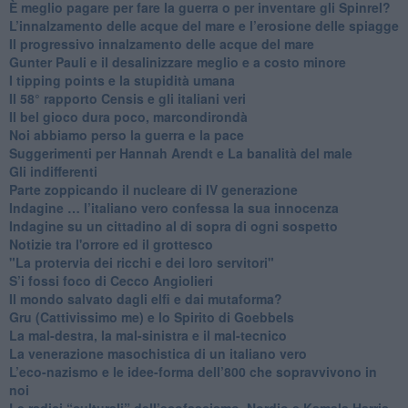
È meglio pagare per fare la guerra o per inventare gli Spinrel?
​L’innalzamento delle acque del mare e l’erosione delle spiagge
​Il progressivo innalzamento delle acque del mare
​Gunter Pauli e il desalinizzare meglio e a costo minore
I tipping points e la stupidità umana
​Il 58° rapporto Censis e gli italiani veri
​Il bel gioco dura poco, marcondirondà
Noi abbiamo perso la guerra e la pace
Suggerimenti per Hannah Arendt e La banalità del male
​Gli indifferenti
Parte zoppicando il nucleare di IV generazione
​Indagine … l’italiano vero confessa la sua innocenza
Indagine su un cittadino al di sopra di ogni sospetto
Notizie tra l'orrore ed il grottesco
"La protervia dei ricchi e dei loro servitori"
S’i fossi foco di Cecco Angiolieri
​Il mondo salvato dagli elfi e dai mutaforma?
Gru (Cattivissimo me) e lo Spirito di Goebbels
​La mal-destra, la mal-sinistra e il mal-tecnico
​La venerazione masochistica di un italiano vero
​L’eco-nazismo e le idee-forma dell’800 che sopravvivono in
noi
​Le radici “culturali” dell’ecofascismo, Nordio e Kamala Harris