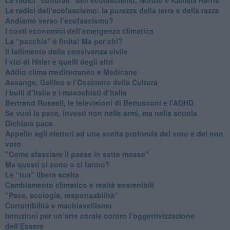
Le radici dell’ecofascismo: la purezza della terra e della razza
Andiamo verso l’ecofascismo?
I costi economici dell’emergenza climatica
​La “pacchia” è finita! Ma per chi?
​Il fallimento della convivenza civile
​I vizi di Hitler e quelli degli altri
Addio clima mediterraneo e Medicane
​Assange, Galileo e l’Ossimoro della Cultura
​I bulli d’Italia e i masochisti d’Italia
​Bertrand Russell, le televisioni di Berlusconi e l’ADHD
​Se vuoi la pace, investi non nelle armi, ma nella scuola
​Dichiara pace
​Appello agli elettori ad una scelta profonda del voto e del non
voto
"Come sfasciare il paese in sette mosse"
​Ma questi ci sono o ci fanno?
​Le “tua” libera scelta
Cambiamento climatico e realtà sostenibili
“Pace, ecologia, responsabilità”
​Corruttibilità e machiavellismo
Istruzioni per un’arte corale contro l’oggettivizzazione
dell’Essere