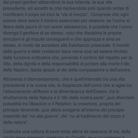
dai propri genitori abbandonò la sua infanzia, la sua vita
precedente, ed accettò la crisi risolvendola solo quando smise di
mortificare il corpo ed intuì la “via di mezzo”. Comprese che ogni
essere deve avere il minimo essenziale per esistere: se l’uomo si
libera dalla paura di non avere abbastanza, è possibile che l’uomo
divenga il genitore di se stesso, colui che disciplina le proprie
emozioni e gli impulsi conseguenti e che apprezza e ama se
stesso, in modo da accedere alla fratellanza universale. Il mondo
delle guerre e delle credenze fatue viene così ad essere limitato
dalla funzione ordinativa che, ponendo il confine del rispetto per la
Vita, della dignità e della responsabilità di portare alla morte il dio
delle Nazioni, lascia spazio al dio della compassione e dell’amore.
Attraverso il disincantamento, che è quell’intervallo tra una vita
precedente e la nuova vita, la doppiezza dell’uomo che si agita tra
l’attaccamento all’Avere e la dimenticanza dell’Essere, tra lo
sfruttamento della Natura e il “dio dalla nostra parte”, può diventare
pulsatilità tra l’Assoluto e il Relativo: la creazione, propria del
principio femminile, può allora svolgersi all’interno del principio
maschile del “no alla guerra”, del “no al tradimento del corpo e
della natura”.
Costruire una cultura di pace inizia allora da ciascuno di noi, dalla
“rivoluzione interiore” predicata da Gandhi: se vuoi cambiare il