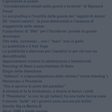
L’ignoranza al potere
​“Considerazioni attuali sulla guerra e la morte" di Sigmund
Freud
​Lo storytelling e l’inutilità della guerra dei “ragazzi di destra”
​Gli “eventi esterni”, la post-democrazia e l’assenza di
soggettività delle masse
​Il populismo di “Bibi” per l’Occidente: portare la guerra
dovunque
​Che roba, contessa!... con i “fasci” non ci parlo
La pubblicità e il Kali Yuga
​La pubblicità è dannosa per i bambini (e per chi non sa
decodificarla)
​Appuntamenti violenti in adolescenza e femminicidi
​Psicologi di Stato e autoritarismo di Stato
Elogio della diserzione
“Odiatori” e colpevolizzazione della vittima (“victim blaming”)
​Patriarcato e Piromania
"Ora si aprono le porte del paradiso"
​A sinistra si fa la rivoluzione, a destra si fanno i soldi
​Il “Presidente” (e con lei gli italiani) ha una bella faccia tosta
​Il mondo “bolle” ed i governi sono ancora più bolliti
​Gentile Sig.ra Marina B
​Alcol, GHB e triade oscura