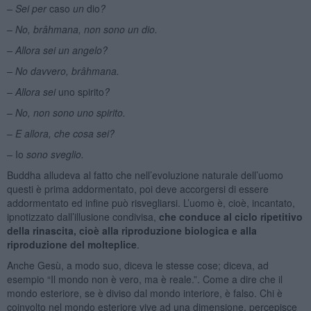
– Sei per
caso
un
dio
?
– No, brâhmana, non sono un dio.
– Allora sei un angelo?
– No davvero, brâhmana.
– Allora sei
uno spirito
?
– No, non sono uno spirito.
– E allora, che cosa sei?
–
Io
sono sveglio.
Buddha alludeva al fatto che nell’evoluzione naturale dell’uomo
questi è prima addormentato, poi deve accorgersi di essere
addormentato ed infine può risvegliarsi. L’uomo è, cioè, incantato,
ipnotizzato dall’illusione condivisa,
che conduce al ciclo ripetitivo
della rinascita, cioè alla riproduzione biologica e alla
riproduzione del molteplice
.
Anche Gesù, a modo suo, diceva le stesse cose; diceva, ad
esempio “Il mondo non è vero, ma è reale.”. Come a dire che il
mondo esteriore, se è diviso dal mondo interiore, è falso. Chi è
coinvolto nel mondo esteriore vive ad una dimensione, percepisce