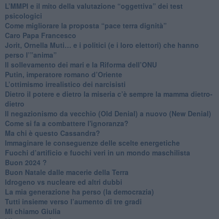
​L’MMPI e il mito della valutazione “oggettiva” dei test
psicologici
Come migliorare la proposta “pace terra dignità”
Caro Papa Francesco
​Jorit, Ornella Muti… e i politici (e i loro elettori) che hanno
perso l’”anima”
​Il sollevamento dei mari e la Riforma dell’ONU
Putin, imperatore romano d’Oriente
​L’ottimismo irrealistico dei narcisisti
​Dietro il potere e dietro la miseria c’è sempre la mamma dietro-
dietro
Il negazionismo da vecchio (Old Denial) a nuovo (New Denial)
Come si fa a combattere l'ignoranza?
Ma chi è questo Cassandra?
Immaginare le conseguenze delle scelte energetiche
​Fuochi d’artificio e fuochi veri in un mondo maschilista
Buon 2024 ?
​Buon Natale dalle macerie della Terra
​Idrogeno vs nucleare ed altri dubbi
​La mia generazione ha perso (la democrazia)
​Tutti insieme verso l’aumento di tre gradi
Mi chiamo Giulia