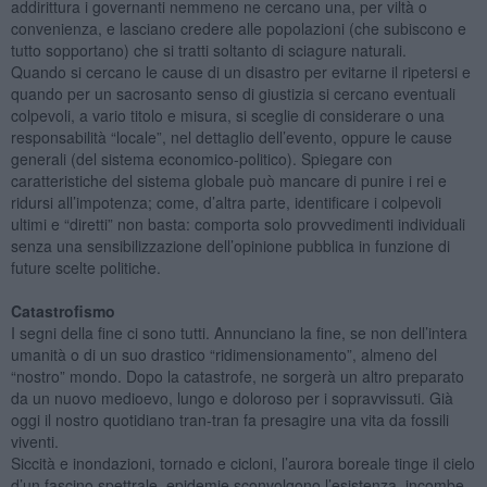
addirittura i governanti nemmeno ne cercano una, per viltà o
convenienza, e lasciano credere alle popolazioni (che subiscono e
tutto sopportano) che si tratti soltanto di sciagure naturali.
Quando si cercano le cause di un disastro per evitarne il ripetersi e
quando per un sacrosanto senso di giustizia si cercano eventuali
colpevoli, a vario titolo e misura, si sceglie di considerare o una
responsabilità “locale”, nel dettaglio dell’evento, oppure le cause
generali (del sistema economico-politico). Spiegare con
caratteristiche del sistema globale può mancare di punire i rei e
ridursi all’impotenza; come, d’altra parte, identificare i colpevoli
ultimi e “diretti” non basta: comporta solo provvedimenti individuali
senza una sensibilizzazione dell’opinione pubblica in funzione di
future scelte politiche.
Catastrofismo
I segni della fine ci sono tutti. Annunciano la fine, se non dell’intera
umanità o di un suo drastico “ridimensionamento”, almeno del
“nostro” mondo. Dopo la catastrofe, ne sorgerà un altro preparato
da un nuovo medioevo, lungo e doloroso per i sopravvissuti. Già
oggi il nostro quotidiano tran-tran fa presagire una vita da fossili
viventi.
Siccità e inondazioni, tornado e cicloni, l’aurora boreale tinge il cielo
d’un fascino spettrale, epidemie sconvolgono l’esistenza, incombe