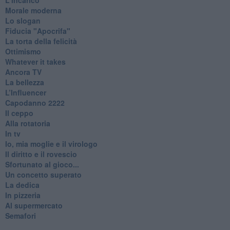
Morale moderna
Lo slogan
Fiducia "Apocrifa"
La torta della felicità
Ottimismo
Whatever it takes
Ancora TV
La bellezza
L’Influencer
​Capodanno 2222
Il ceppo
Alla rotatoria
In tv
Io, mia moglie e il virologo
Il diritto e il rovescio
Sfortunato al gioco...
Un concetto superato
La dedica
In pizzeria
Al supermercato
Semafori