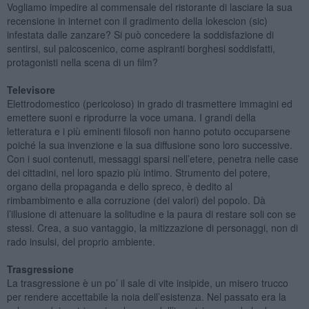
Vogliamo impedire al commensale del ristorante di lasciare la sua
recensione in internet con il gradimento della lokescion (sic)
infestata dalle zanzare? Si può concedere la soddisfazione di
sentirsi, sul palcoscenico, come aspiranti borghesi soddisfatti,
protagonisti nella scena di un film?
Televisore
Elettrodomestico (pericoloso) in grado di trasmettere immagini ed
emettere suoni e riprodurre la voce umana. I grandi della
letteratura e i più eminenti filosofi non hanno potuto occuparsene
poiché la sua invenzione e la sua diffusione sono loro successive.
Con i suoi contenuti, messaggi sparsi nell’etere, penetra nelle case
dei cittadini, nel loro spazio più intimo. Strumento del potere,
organo della propaganda e dello spreco, è dedito al
rimbambimento e alla corruzione (dei valori) del popolo. Dà
l’illusione di attenuare la solitudine e la paura di restare soli con se
stessi. Crea, a suo vantaggio, la mitizzazione di personaggi, non di
rado insulsi, del proprio ambiente.
Trasgressione
La trasgressione è un po’ il sale di vite insipide, un misero trucco
per rendere accettabile la noia dell’esistenza. Nel passato era la