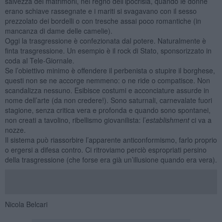
salvezza dei matrimoni, nel regno dell’ipocrisia, quando le donne
erano schiave rassegnate e i mariti si svagavano con il sesso
prezzolato dei bordelli o con tresche assai poco romantiche (in
mancanza di dame delle camelie).
Oggi la trasgressione è confezionata dal potere. Naturalmente è
finta trasgressione. Un esempio è il rock di Stato, sponsorizzato in
coda al Tele-Giornale.
Se l’obiettivo minimo è offendere il perbenista o stupire il borghese,
questi non se ne accorge nemmeno: o ne ride o compatisce. Non
scandalizza nessuno. Esibisce costumi e acconciature assurde in
nome dell’arte (da non credere!). Sono saturnali, carnevalate fuori
stagione, senza critica vera e profonda e quando sono spontanei,
non creati a tavolino, ribellismo giovanilista: l’
establishment
ci va a
nozze.
Il sistema può riassorbire l’apparente anticonformismo, farlo proprio
o ergersi a difesa contro. Ci ritroviamo perciò espropriati persino
della trasgressione (che forse era già un’illusione quando era vera).
Nicola Belcari