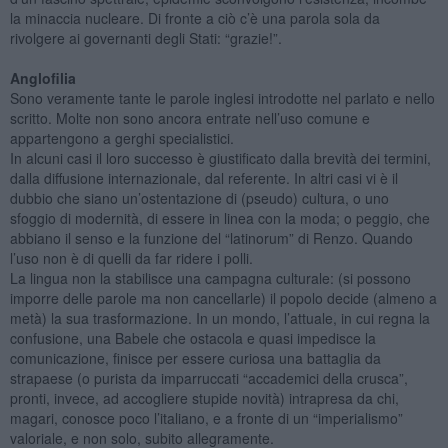
la minaccia nucleare. Di fronte a ciò c’è una parola sola da
rivolgere ai governanti degli Stati: “grazie!”.
Anglofilia
Sono veramente tante le parole inglesi introdotte nel parlato e nello
scritto. Molte non sono ancora entrate nell’uso comune e
appartengono a gerghi specialistici.
In alcuni casi il loro successo è giustificato dalla brevità dei termini,
dalla diffusione internazionale, dal referente. In altri casi vi è il
dubbio che siano un’ostentazione di (pseudo) cultura, o uno
sfoggio di modernità, di essere in linea con la moda; o peggio, che
abbiano il senso e la funzione del “latinorum” di Renzo. Quando
l’uso non è di quelli da far ridere i polli.
La lingua non la stabilisce una campagna culturale: (si possono
imporre delle parole ma non cancellarle) il popolo decide (almeno a
metà) la sua trasformazione. In un mondo, l’attuale, in cui regna la
confusione, una Babele che ostacola e quasi impedisce la
comunicazione, finisce per essere curiosa una battaglia da
strapaese (o purista da imparruccati “accademici della crusca”,
pronti, invece, ad accogliere stupide novità) intrapresa da chi,
magari, conosce poco l’italiano, e a fronte di un “imperialismo”
valoriale, e non solo, subito allegramente.