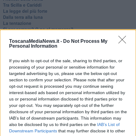
Tra Scilla e Cariddi
La legge del più forte
Dalla terra alla luna
La tentazione
​Sì per sempre? O no al momento?
Un brusco risveglio
Ora come allora
ToscanaMediaNews.it -
Do Not Process My
Personal Information
Nequizia
Andare oltre lo specchio
Parlare con la televisione
If you wish to opt-out of the sale, sharing to third parties, or
Uno solo al comando?
processing of your personal or sensitive information for
La ricreazione è finita
targeted advertising by us, please use the below opt-out
La buona notizia
section to confirm your selection. Please note that after your
Natale con l'elmetto
opt-out request is processed you may continue seeing
Valori dubbi miti fasulli
interest-based ads based on personal information utilized by
Demeritocrazia
us or personal information disclosed to third parties prior to
La tivvù pallonara
your opt-out. You may separately opt-out of the further
Halloween
disclosure of your personal information by third parties on the
​Lucrezia Borgia, una storia di potere
IAB’s list of downstream participants. This information may
Facile profezia
also be disclosed by us to third parties on the
IAB’s List of
Il terzo compito
Downstream Participants
that may further disclose it to other
L'abiura di Galileo