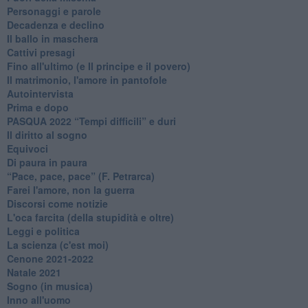
Personaggi e parole
Decadenza e declino
Il ballo in maschera
Cattivi presagi
Fino all'ultimo (e Il principe e il povero)
Il matrimonio, l'amore in pantofole
Autointervista
Prima e dopo
​PASQUA 2022 “Tempi difficili” e duri
Il diritto al sogno
Equivoci
Di paura in paura
​“Pace, pace, pace” (F. Petrarca)
Farei l'amore, non la guerra
Discorsi come notizie
L'oca farcita (della stupidità e oltre)
Leggi e politica
La scienza (c'est moi)
Cenone 2021-2022
Natale 2021
Sogno (in musica)
Inno all'uomo