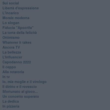
Sui social
Libertà d'espressione
L'incarico
Morale moderna
Lo slogan
Fiducia "Apocrifa"
La torta della felicità
Ottimismo
Whatever it takes
Ancora TV
La bellezza
L’Influencer
​Capodanno 2222
Il ceppo
Alla rotatoria
In tv
Io, mia moglie e il virologo
Il diritto e il rovescio
Sfortunato al gioco...
Un concetto superato
La dedica
In pizzeria