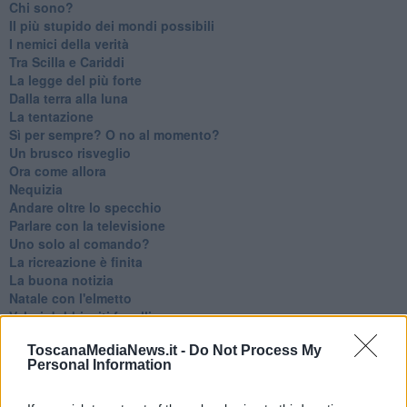
Chi sono?
Il più stupido dei mondi possibili
I nemici della verità
Tra Scilla e Cariddi
La legge del più forte
Dalla terra alla luna
La tentazione
​Sì per sempre? O no al momento?
Un brusco risveglio
Ora come allora
Nequizia
Andare oltre lo specchio
Parlare con la televisione
Uno solo al comando?
La ricreazione è finita
La buona notizia
Natale con l'elmetto
Valori dubbi miti fasulli
Demeritocrazia
ToscanaMediaNews.it -
Do Not Process My
La tivvù pallonara
Personal Information
Halloween
​Lucrezia Borgia, una storia di potere
Facile profezia