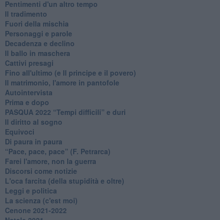
Pentimenti d'un altro tempo
Il tradimento
Fuori della mischia
Personaggi e parole
Decadenza e declino
Il ballo in maschera
Cattivi presagi
Fino all'ultimo (e Il principe e il povero)
Il matrimonio, l'amore in pantofole
Autointervista
Prima e dopo
​PASQUA 2022 “Tempi difficili” e duri
Il diritto al sogno
Equivoci
Di paura in paura
​“Pace, pace, pace” (F. Petrarca)
Farei l'amore, non la guerra
Discorsi come notizie
L'oca farcita (della stupidità e oltre)
Leggi e politica
La scienza (c'est moi)
Cenone 2021-2022
Natale 2021