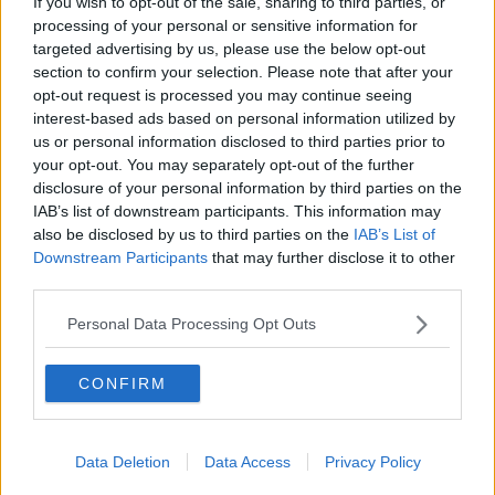
If you wish to opt-out of the sale, sharing to third parties, or
Il terzo compito
processing of your personal or sensitive information for
L'abiura di Galileo
targeted advertising by us, please use the below opt-out
Fu vera gloria?
section to confirm your selection. Please note that after your
La guerricciola delle due rose
opt-out request is processed you may continue seeing
La truffa all'anziano
interest-based ads based on personal information utilized by
Alla fermata dell'autobus
us or personal information disclosed to third parties prior to
La repressione sessuale per sentito dire
your opt-out. You may separately opt-out of the further
Diseducazione televisiva e inerzia della politica
disclosure of your personal information by third parties on the
Foto storica
IAB’s list of downstream participants. This information may
Esequie solenni
also be disclosed by us to third parties on the
IAB’s List of
Nostalgia del sangue blu
Downstream Participants
that may further disclose it to other
Teste calde
third parties.
Non avere e non essere
Armiamoci e... avviatevi
Personal Data Processing Opt Outs
Da Capodanno a Carnevale
Schizzi di fango
Sor-riso amaro
CONFIRM
Fine anno al ristorante
La festa di Capodanno
Natale 2024
Data Deletion
Data Access
Privacy Policy
Re e regnanti
A noi interessa il dito non la luna