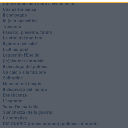
Come rubare allo stato e vivere felici
Una performance
Il compagno
​Io (allo specchio)
Tramonto
Passato, presente, futuro
La virtù del non fare
Il giorno dei saldi
L'ultimo post
Leggendo l'Eneide
​(In)sicurezza stradale
Il decalogo del politico
Un calcio alla finzione
Solitudine
Mercanti nel tempio
Il disprezzo del mondo
Beneficenza
L'inganno
Verso l'immortalità
Stanchezza (della guerra)
L'alternativa
​DIZIONARIO (ottava puntata) (politica e dintorni)