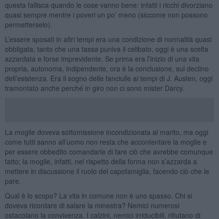
questa fallisca quando le cose vanno bene: infatti i ricchi divorziano
quasi sempre mentre i poveri un po’ meno (siccome non possono
permetterselo).
L’essere sposati in altri tempi era una condizione di normalità quasi
obbligata, tanto che una tassa puniva il celibato, oggi è una scelta
azzardata e forse imprevidente. Se prima era l’inizio di una vita
propria, autonoma, indipendente, ora è la conclusione, sul declino
dell’esistenza. Era il sogno delle fanciulle ai tempi di J. Austen, oggi
tramontato anche perché in giro non ci sono mister Darcy.
La moglie doveva sottomissione incondizionata al marito, ma oggi
come tutti sanno all’uomo non resta che accontentare la moglie e
per essere obbedito comandarle di fare ciò che avrebbe comunque
fatto; la moglie, infatti, nel rispetto della forma non s’azzarda a
mettere in discussione il ruolo del capofamiglia, facendo ciò che le
pare.
Qual è lo scopo? La vita in comune non è uno spasso. Chi si
doveva ricordare di salare la minestra? Nemici numerosi
ostacolano la convivenza. I calzini, nemici irriducibili, rifiutano di