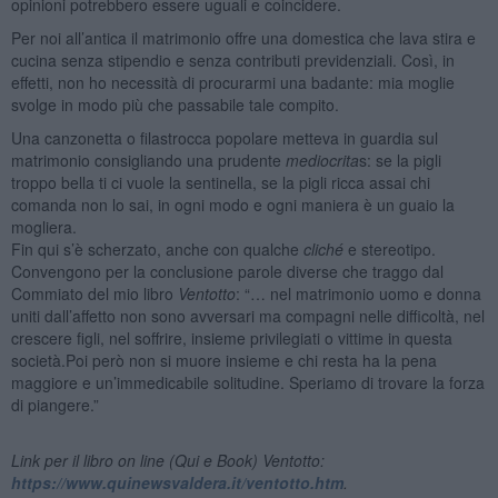
opinioni potrebbero essere uguali e coincidere.
Per noi all’antica il matrimonio offre una domestica che lava stira e
cucina senza stipendio e senza contributi previdenziali. Così, in
effetti, non ho necessità di procurarmi una badante: mia moglie
svolge in modo più che passabile tale compito.
Una canzonetta o filastrocca popolare metteva in guardia sul
matrimonio consigliando una prudente
mediocrita
s: se la pigli
troppo bella ti ci vuole la sentinella, se la pigli ricca assai chi
comanda non lo sai, in ogni modo e ogni maniera è un guaio la
mogliera.
Fin qui s’è scherzato, anche con qualche
cliché
e stereotipo.
Convengono per la conclusione parole diverse che traggo dal
Commiato del mio libro
Ventotto
: “… nel matrimonio uomo e donna
uniti dall’affetto non sono avversari ma compagni nelle difficoltà, nel
crescere figli, nel soffrire, insieme privilegiati o vittime in questa
società.Poi però non si muore insieme e chi resta ha la pena
maggiore e un’immedicabile solitudine. Speriamo di trovare la forza
di piangere.”
Link per il libro on line (Qui e Book) Ventotto:
https://www.quinewsvaldera.it/ventotto.htm
.