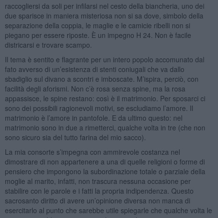
raccogliersi da soli per infilarsi nel cesto della biancheria, uno dei
due sparisce in maniera misteriosa non si sa dove, simbolo della
separazione della coppia, le maglie e le camicie ribelli non si
piegano per essere riposte. È un impegno H 24. Non è facile
districarsi e trovare scampo.
Il tema è sentito e flagrante per un intero popolo accomunato dal
fato avverso di un’esistenza di stenti coniugali che va dallo
sbadiglio sul divano a scontri e imboscate. M’ispira, perciò, con
facilità degli aforismi. Non c’è rosa senza spine, ma la rosa
appassisce, le spine restano: così è il matrimonio. Per sposarci ci
sono dei possibili ragionevoli motivi, se escludiamo l’amore. Il
matrimonio è l’amore in pantofole. E da ultimo questo: nel
matrimonio sono in due a rimetterci, qualche volta in tre (che non
sono sicuro sia del tutto farina del mio sacco).
La mia consorte s’impegna con ammirevole costanza nel
dimostrare di non appartenere a una di quelle religioni o forme di
pensiero che impongono la subordinazione totale o parziale della
moglie al marito, infatti, non trascura nessuna occasione per
stabilire con le parole e i fatti la propria indipendenza. Questo
sacrosanto diritto di avere un’opinione diversa non manca di
esercitarlo al punto che sarebbe utile spiegarle che qualche volta le