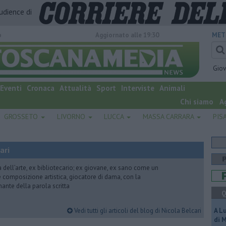
audience di
o
Aggiornato alle 19:30
MET
Gio
Eventi
Cronaca
Attualità
Sport
Interviste
Animali
Chi siamo
A
GROSSETO
LIVORNO
LUCCA
MASSA CARRARA
PIS
ari
ria dell’arte, ex bibliotecario; ex giovane, ex sano come un
 e composizione artistica, giocatore di dama, con la
mante della parola scritta
Q
Vedi tutti gli articoli del blog di Nicola Belcari
A L
di 