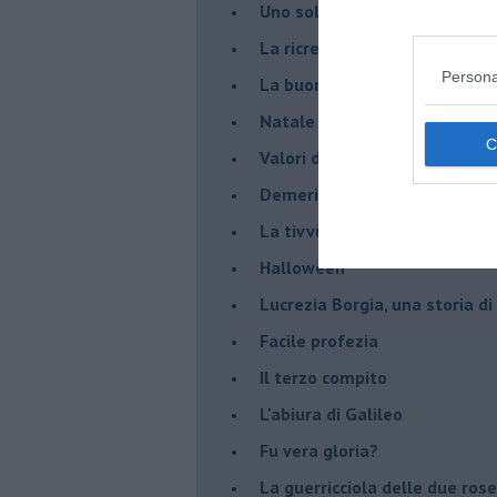
Uno solo al comando?
La ricreazione è finita
Persona
La buona notizia
Natale con l'elmetto
Valori dubbi miti fasulli
Demeritocrazia
La tivvù pallonara
Halloween
​Lucrezia Borgia, una storia d
Facile profezia
Il terzo compito
L'abiura di Galileo
Fu vera gloria?
La guerricciola delle due rose