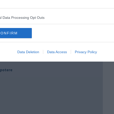
l Data Processing Opt Outs
CONFIRM
Data Deletion
Data Access
Privacy Policy
i potere