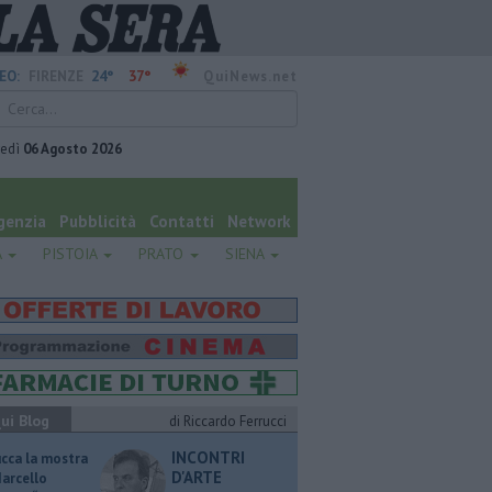
24°
37°
EO:
FIRENZE
QuiNews.net
vedì
06 Agosto 2026
genzia
Pubblicità
Contatti
Network
A
PISTOIA
PRATO
SIENA
ui Blog
di Riccardo Ferrucci
INCONTRI
ucca la mostra
D'ARTE
Marcello