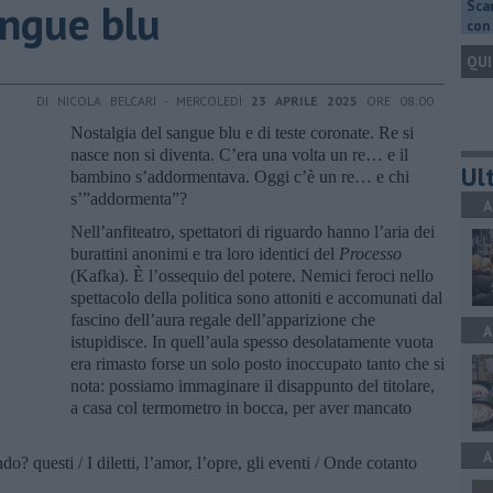
angue blu
Scar
con 
QUI
DI NICOLA BELCARI - MERCOLEDÌ
23 APRILE 2025
ORE 08:00
Nostalgia del sangue blu e di teste coronate. Re si
nasce non si diventa. C’era una volta un re… e il
Ult
bambino s’addormentava. Oggi c’è un re… e chi
s’”addormenta”?
A
Nell’anfiteatro, spettatori di riguardo hanno l’aria dei
burattini anonimi e tra loro identici del
Processo
(Kafka). È l’ossequio del potere. Nemici feroci nello
spettacolo della politica sono attoniti e accomunati dal
fascino dell’aura regale dell’apparizione che
A
istupidisce. In quell’aula spesso desolatamente vuota
era rimasto forse un solo posto inoccupato tanto che si
nota: possiamo immaginare il disappunto del titolare,
a casa col termometro in bocca, per aver mancato
A
 questi / I diletti, l’amor, l’opre, gli eventi / Onde cotanto