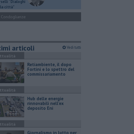
selli “Dialoghi
la città"
Condoglianze
imi articoli
Vedi tutti
ttualità
Retiambiente, il dopo
Fortini e lo spettro del
commissariamento
ttualità
Hub delle energie
rinnovabili nell'ex
deposito Eni
ttualità
Giornalismo in lutto per