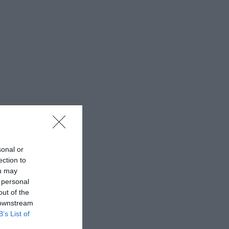
sonal or
ection to
ou may
 personal
out of the
 downstream
B’s List of