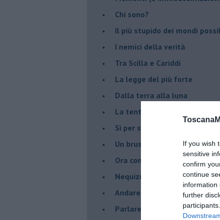
Chi sono?
Il più stupido dei mondi possib
I nemici della verità
Tra Scilla e Cariddi
La legge del più forte
Dalla terra alla luna
La tentazione
ToscanaM
​Sì per sempre? O no al mom
Un brusco risveglio
If you wish 
sensitive in
Ora come allora
confirm you
continue se
Nequizia
information 
Andare oltre lo specchio
further disc
participants
Parlare con la televisione
Downstream 