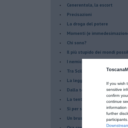
Cenerentola, la escort
Precisazioni
La droga del potere
Momenti (e immedesimazion
Chi sono?
Il più stupido dei mondi possib
I nemici della verità
ToscanaM
Tra Scilla e Cariddi
La legge del più forte
If you wish 
Dalla terra alla luna
sensitive in
confirm you
La tentazione
continue se
information 
​Sì per sempre? O no al mom
further disc
Un brusco risveglio
participants
Downstream 
Ora come allora