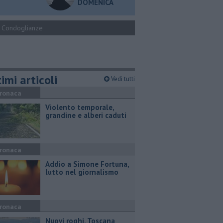
DOMENICA
Condoglianze
imi articoli
Vedi tutti
ronaca
Violento temporale,
grandine e alberi caduti
ronaca
Addio a Simone Fortuna,
lutto nel giornalismo
ronaca
Nuovi roghi, Toscana