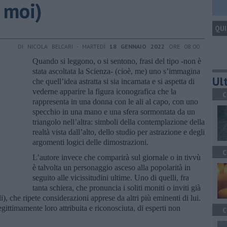
t moi)
QUI
DI NICOLA BELCARI - MARTEDÌ
18 GENNAIO 2022
ORE 08:00
Quando si leggono, o si sentono, frasi del tipo -non è
stata ascoltata la Scienza- (cioè, me) uno s’immagina
Ult
che quell’idea astratta si sia incarnata e si aspetta di
vederne apparire la figura iconografica che la
C
rappresenta in una donna con le ali al capo, con uno
specchio in una mano e una sfera sormontata da un
triangolo nell’altra: simboli della contemplazione della
realtà vista dall’alto, dello studio per astrazione e degli
argomenti logici delle dimostrazioni.
C
L’autore invece che comparirà sul giornale o in tivvù
è talvolta un personaggio asceso alla popolarità in
seguito alle vicissitudini ultime. Uno di quelli, fra
tanta schiera, che pronuncia i soliti moniti o inviti già
), che ripete considerazioni apprese da altri più eminenti di lui.
egittimamente loro attribuita e riconosciuta, di esperti non
C