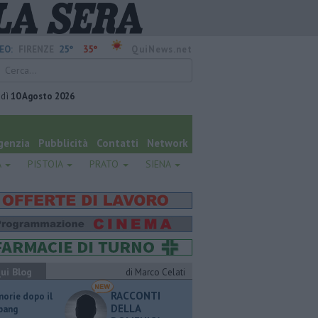
25°
35°
EO:
FIRENZE
QuiNews.net
edì
10 Agosto 2026
genzia
Pubblicità
Contatti
Network
A
PISTOIA
PRATO
SIENA
ui Blog
di Marco Celati
RACCONTI
orie dopo il
DELLA
 bang