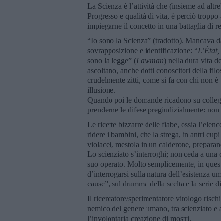
La Scienza è l’attività che (insieme ad altr
Progresso e qualità di vita, è perciò troppo 
impiegarne il concetto in una battaglia di r
“Io sono la Scienza” (tradotto). Mancava d
sovrapposizione e identificazione: “
L’État,
sono la legge” (
Lawman
) nella dura vita d
ascoltano, anche dotti conoscitori della filos
crudelmente zitti, come si fa con chi non è 
illusione.
Quando poi le domande ricadono su colleghi 
prenderne le difese pregiudizialmente: non 
Le ricette bizzarre delle fiabe, ossia l’elenco
ridere i bambini, che la strega, in antri cupi
violacei, mestola in un calderone, preparand
Lo scienziato s’interroghi; non ceda a una 
suo operato. Molto semplicemente, in questo
d’interrogarsi sulla natura dell’esistenza u
cause”, sul dramma della scelta e la serie d
Il ricercatore/sperimentatore virologo rischi
nemico del genere umano, tra scienziato e ap
l’involontaria creazione di mostri.