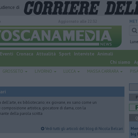
audience di
o
Aggiornato alle 22:32
MET
Lun
Eventi
Cronaca
Attualità
Sport
Interviste
Animali
Chi siamo
A
GROSSETO
LIVORNO
LUCCA
MASSA CARRARA
PIS
ari
ria dell’arte, ex bibliotecario; ex giovane, ex sano come un
 e composizione artistica, giocatore di dama, con la
mante della parola scritta
Q
Vedi tutti gli articoli del blog di Nicola Belcari
Mem
big