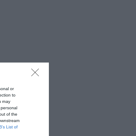
sonal or
ection to
ou may
 personal
out of the
 downstream
B’s List of