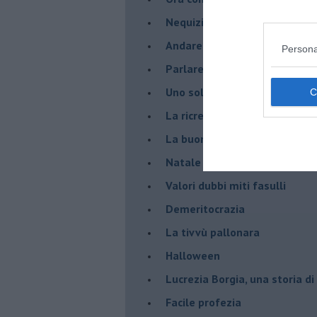
Nequizia
Andare oltre lo specchio
Persona
Parlare con la televisione
Uno solo al comando?
La ricreazione è finita
La buona notizia
Natale con l'elmetto
Valori dubbi miti fasulli
Demeritocrazia
La tivvù pallonara
Halloween
​Lucrezia Borgia, una storia d
Facile profezia