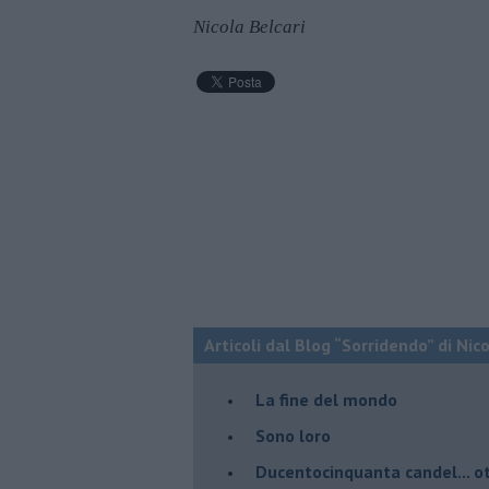
Nicola Belcari
Articoli dal Blog “Sorridendo” di Nic
La fine del mondo
Sono loro
Ducentocinquanta candel... ot