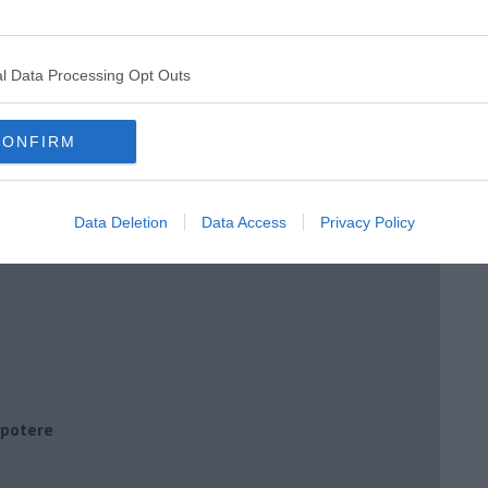
l Data Processing Opt Outs
CONFIRM
Data Deletion
Data Access
Privacy Policy
i potere