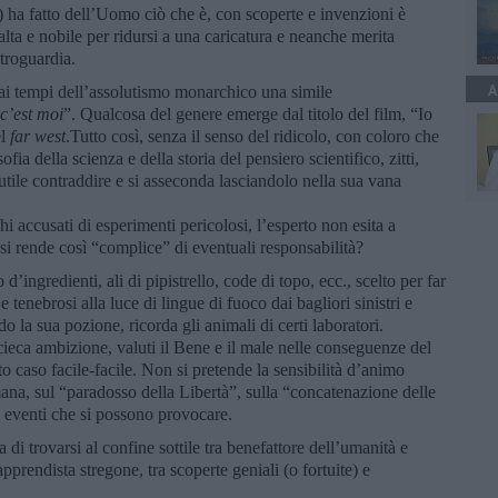
e) ha fatto dell’Uomo ciò che è, con scoperte e invenzioni è
alta e nobile per ridursi a una caricatura e neanche merita
etroguardia.
A
ai tempi dell’assolutismo monarchico una simile
 c’est moi
”. Qualcosa del genere emerge dal titolo del film, “Io
el
far west
.Tutto così, senza il senso del ridicolo, con coloro che
ofia della scienza e della storia del pensiero scientifico, zitti,
utile contraddire e si asseconda lasciandolo nella sua vana
accusati di esperimenti pericolosi, l’esperto non esita a
si rende così “complice” di eventuali responsabilità?
 d’ingredienti, ali di pipistrello, code di topo, ecc., scelto per far
 e tenebrosi alla luce di lingue di fuoco dai bagliori sinistri e
o la sua pozione, ricorda gli animali di certi laboratori.
cieca ambizione, valuti il Bene e il male nelle conseguenze del
 caso facile-facile. Non si pretende la sensibilità d’animo
mana, sul “paradosso della Libertà”, sulla “concatenazione delle
i eventi che si possono provocare.
a di trovarsi al confine sottile tra benefattore dell’umanità e
prendista stregone, tra scoperte geniali (o fortuite) e