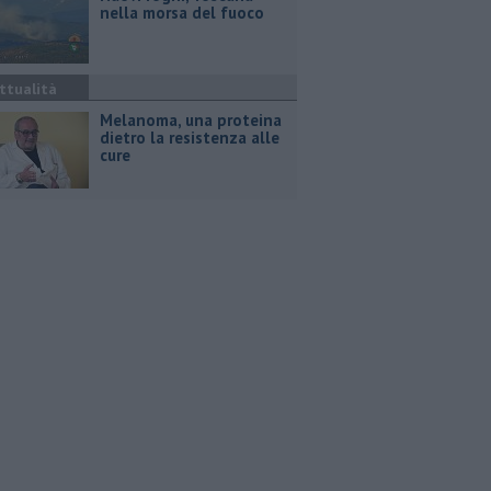
nella morsa del fuoco
ttualità
Melanoma, una proteina
dietro la resistenza alle
cure