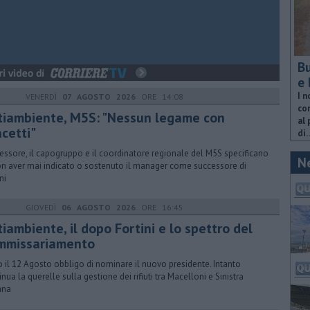
Bu
e 
I n
VENERDÌ
07 AGOSTO 2026
ORE 14:08
com
tiambiente, M5S: "Nessun legame con
al 
cetti"
di..
sessore, il capogruppo e il coordinatore regionale del M5S specificano
N
on aver mai indicato o sostenuto il manager come successore di
ni
GIOVEDÌ
06 AGOSTO 2026
ORE 16:45
iambiente, il dopo Fortini e lo spettro del
mmissariamento
o il 12 Agosto obbligo di nominare il nuovo presidente. Intanto
inua la querelle sulla gestione dei rifiuti tra Macelloni e Sinistra
iana