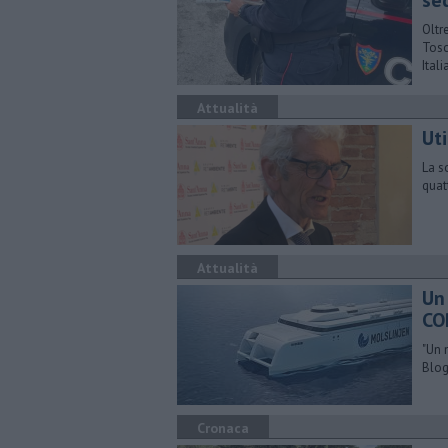
se
Oltre
Tosc
Itali
Attualità
Ut
La s
quat
Attualità
Un
CO
"Un 
Blog
Cronaca