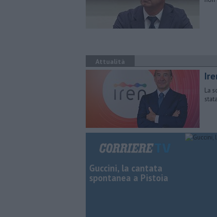
Attualità
Ir
La s
stat
Guccini, la cantata
spontanea a Pistoia