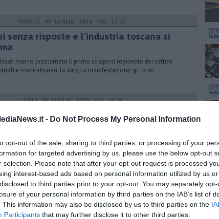
MARTEDÌ
07 LUGLIO 2026
ORE 18:20
si senza risposte e l'industria toscana si
rma
ndacati hanno proclamato il primo sciopero regionale dei settori
triali e manifatturieri: la data, la manifestazione, gli orari
LUNEDÌ
06 LUGLIO 2026
ORE 06:00
teri e imenotteri infestanti: la sicurezza
ediaNews.it -
Do Not Process My Personal Information
li ospiti nelle strutture ricettive all'aperto
gli imenotteri vespiformi, il calabrone rappresenta uno dei soggetti di
to opt-out of the sale, sharing to third parties, or processing of your per
iore rilevanza per il rischio sanitario in ambito civile e ricettivo
formation for targeted advertising by us, please use the below opt-out s
r selection. Please note that after your opt-out request is processed y
eing interest-based ads based on personal information utilized by us or
MARTEDÌ
30 GIUGNO 2026
ORE 16:00
disclosed to third parties prior to your opt-out. You may separately opt-
 Sud, raccolta differenziata in crescita
losure of your personal information by third parties on the IAB’s list of
. This information may also be disclosed by us to third parties on the
IA
ti presentati da Iren confermano il riallineamento ai valori medi della
Participants
that may further disclose it to other third parties.
ana e costi complessivi inferiori rispetto agli altri ambiti regionali