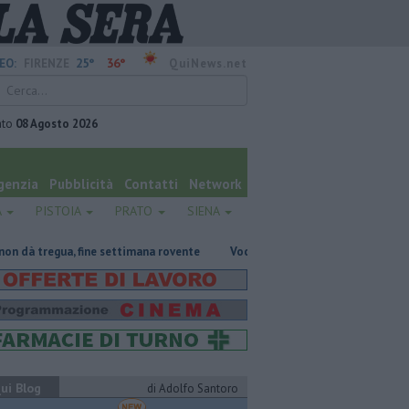
25°
36°
EO:
FIRENZE
QuiNews.net
ato
08 Agosto 2026
genzia
Pubblicità
Contatti
Network
A
PISTOIA
PRATO
SIENA
ine settimana rovente
Voci e chitarre, così Pistoia saluta Guccini
Ma
ui Blog
di Adolfo Santoro