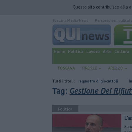
Questo sito contribuisce alla 
Toscana Media News
Percorso semplificat
quotidiano online.
Home
Politica
Lavoro
Arte
Cultura
TOSCANA
FIRENZE
AREZZO
Marchi contraffatti, maxi sequestro di giocattoli
Tutti i titoli:
Incendio devasta u
Tag:
Gestione Dei Rifiut
Politica
L'
Baro
non 