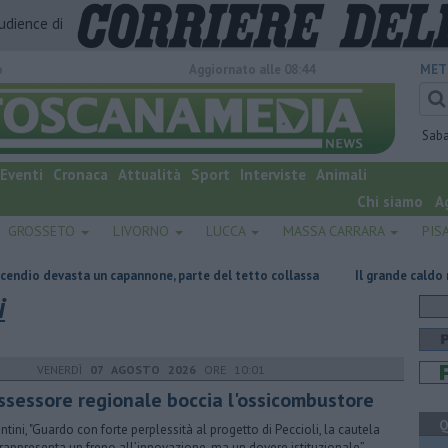
audience di
o
Aggiornato alle 08:44
MET
Sab
Eventi
Cronaca
Attualità
Sport
Interviste
Animali
Chi siamo
A
GROSSETO
LIVORNO
LUCCA
MASSA CARRARA
PIS
n capannone, parte del tetto collassa
Il grande caldo non dà tregua, f
i
VENERDÌ
07 AGOSTO 2026
ORE 10:01
assessore regionale boccia l'ossicombustore
Q
ntini, "Guardo con forte perplessità al progetto di Peccioli, la cautela
rappresenta un freno all’innovazione, ma un dovere istituzionale”