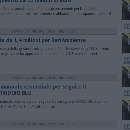
questro da 12 milioni di euro
 26mila tonnellate di rifiuti tessili provenienti per lo più dalla
ana erano smaltiti illecitamente e abbandonati in capannoni al nord
a
SABATO
13 GIUGNO 2026
ORE 10:25
ile da 1,4 milioni per RetiAmbiente
ocietà della gestione integrata dei rifiuti che serve circa 100 Comuni in
tro province ha approvato il bilancio del 2025: ecco i numeri
SABATO
13 GIUGNO 2026
ORE 08:00
 manuale essenziale per seguire il
RRIDOIO BLU
manuale essenziale per seguire il Convegno il CORRIDOIO BLU" nel
 DISINCANTATO di Adolfo Santoro
MARTEDÌ
09 GIUGNO 2026
ORE 16:00