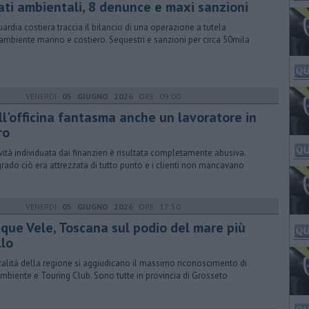
ati ambientali, 8 denunce e maxi sanzioni
uardia costiera traccia il bilancio di una operazione a tutela
'ambiente marino e costiero. Sequestri e sanzioni per circa 50mila
VENERDÌ
05 GIUGNO 2026
ORE 09:00
ll'officina fantasma anche un lavoratore in
ro
tività individuata dai finanzieri è risultata completamente abusiva.
rado ciò era attrezzata di tutto punto e i clienti non mancavano
VENERDÌ
05 GIUGNO 2026
ORE 17:50
nque Vele, Toscana sul podio del mare più
llo
calità della regione si aggiudicano il massimo riconoscimento di
mbiente e Touring Club. Sono tutte in provincia di Grosseto