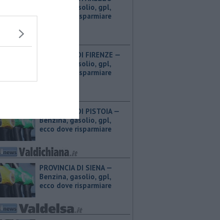
Benzina, gasolio, gpl,
ecco dove risparmiare
PROVINCIA DI FIRENZE — ​
Benzina, gasolio, gpl,
ecco dove risparmiare
PROVINCIA DI PISTOIA — ​
Benzina, gasolio, gpl,
ecco dove risparmiare
PROVINCIA DI SIENA — ​
Benzina, gasolio, gpl,
ecco dove risparmiare