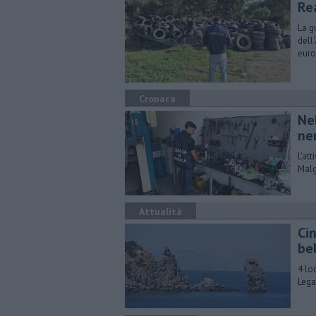
Re
La g
dell
euro
Cronaca
Ne
ne
L'at
Malg
Attualità
Ci
be
4 lo
Lega