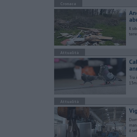
Cronaca
An
ab
Il s
terr
Attualità
Cal
an
Tra 
13mi
Attualità
Vig
Doma
mani
il se