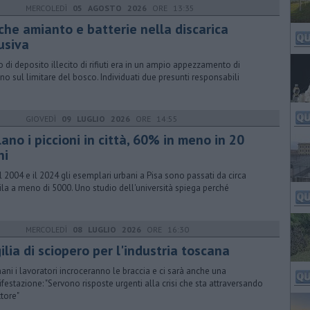
MERCOLEDÌ
05 AGOSTO 2026
ORE 13:35
che amianto e batterie nella discarica
usiva
ito di deposito illecito di rifiuti era in un ampio appezzamento di
eno sul limitare del bosco. Individuati due presunti responsabili
GIOVEDÌ
09 LUGLIO 2026
ORE 14:55
ano i piccioni in città, 60% in meno in 20
ni
il 2004 e il 2024 gli esemplari urbani a Pisa sono passati da circa
la a meno di 5000. Uno studio dell'università spiega perché
MERCOLEDÌ
08 LUGLIO 2026
ORE 16:30
ilia di sciopero per l'industria toscana
ni i lavoratori incroceranno le braccia e ci sarà anche una
festazione: "Servono risposte urgenti alla crisi che sta attraversando
ttore"