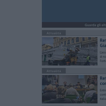
Attualità
Re
Gia
L'as
di n
Forti
Attualità
Ret
co
Entr
cont
ital