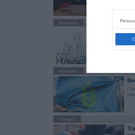
Persona
Attualità
Dif
La r
mili
Attualità
Bu
I Co
sono
Cronaca
Tra