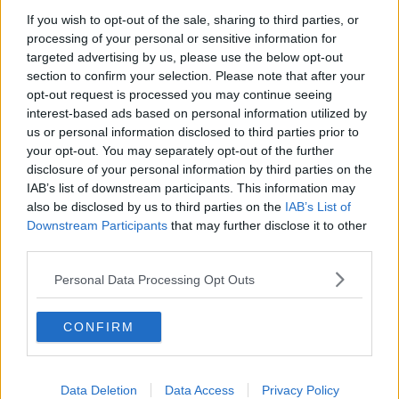
Il drone scorge il corpo senza vita
If you wish to opt-out of the sale, sharing to third parties, or
processing of your personal or sensitive information for
La Toscana spegne i termosifoni, ecco dove
targeted advertising by us, please use the below opt-out
section to confirm your selection. Please note that after your
Tamponamento, lei si accascia a terra e muore
opt-out request is processed you may continue seeing
interest-based ads based on personal information utilized by
A primavera urne aperte in 25 Comuni
us or personal information disclosed to third parties prior to
your opt-out. You may separately opt-out of the further
Boschi toscani, otto roghi, giornata d'inferno
disclosure of your personal information by third parties on the
IAB’s list of downstream participants. This information may
Venticinque cooperative di comunità in Toscana
also be disclosed by us to third parties on the
IAB’s List of
Downstream Participants
that may further disclose it to other
Due milioni e mezzo per impianti green nel
third parties.
Senese
Personal Data Processing Opt Outs
Toscana Terra Etrusca, nel nome dell'antico
popolo
Il vento soffia forte, la sfera rischia di cadere
CONFIRM
Manutenzione strade, due milioni per 43 Comuni
Data Deletion
Data Access
Privacy Policy