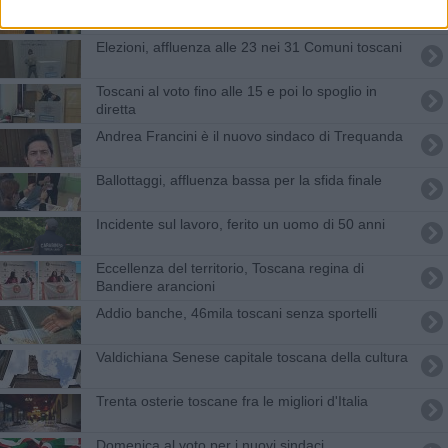
La Toscana dice no al deposito di rifiuti nucleari
Elezioni, affluenza alle 23 nei 31 Comuni toscani
Toscani al voto fino alle 15 e poi lo spoglio in
diretta
Andrea Francini è il nuovo sindaco di Trequanda
Ballottaggi, affluenza bassa per la sfida finale
Incidente sul lavoro, ferito un uomo di 50 anni
Eccellenza del territorio, Toscana regina di
Bandiere arancioni
Addio banche, 46mila toscani senza sportelli
Valdichiana Senese capitale toscana della cultura
Trenta osterie toscane fra le migliori d'Italia
Domenica al voto per i nuovi sindaci