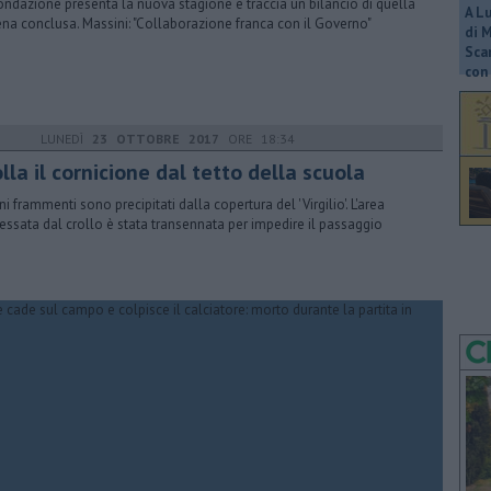
ondazione presenta la nuova stagione e traccia un bilancio di quella
A L
na conclusa. Massini: "Collaborazione franca con il Governo"
di 
Scar
con 
LUNEDÌ
23 OTTOBRE 2017
ORE 18:34
lla il cornicione dal tetto della scuola
ni frammenti sono precipitati dalla copertura del 'Virgilio'. L'area
ressata dal crollo è stata transennata per impedire il passaggio