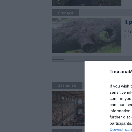
Cronaca
Il 
Un g
post
​L
ToscanaM
di M
Attualità
If you wish 
sensitive in
Nu
confirm you
so
continue se
Cons
information 
sono
further disc
participants
Downstream 