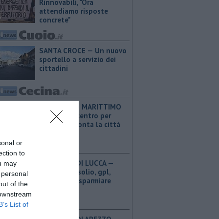
Rinnovabili, "Ora
attendiamo risposte
concrete"
SANTA CROCE — Un nuovo
sportello a servizio dei
cittadini
ROSIGNANO MARITTIMO
— Riapre il centro per
l'arte e racconta la città
sonal or
ection to
PROVINCIA DI LUCCA — ​
ou may
Benzina, gasolio, gpl,
 personal
ecco dove risparmiare
out of the
 downstream
B’s List of