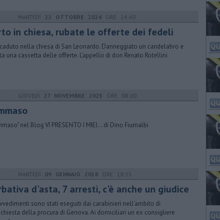
MARTEDÌ
22 OTTOBRE 2024
ORE 14:40
to in chiesa, rubate le offerte dei fedeli
ccaduto nella chiesa di San Leonardo. Danneggiato un candelabro e
ta una cassetta delle offerte. L'appello di don Renato Rotellini
GIOVEDÌ
27 NOVEMBRE 2025
ORE 08:00
mmaso
maso" nel Blog VI PRESENTO I MIEI... di Dino Fiumalbi
MARTEDÌ
09 GENNAIO 2018
ORE 18:15
bativa d'asta, 7 arresti, c'è anche un giudice
ovvedimenti sono stati eseguiti dai carabinieri nell'ambito di
nchiesta della procura di Genova. Ai domiciliari un ex consigliere