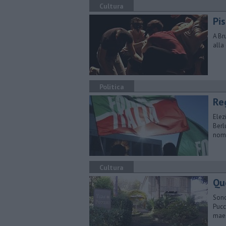
Cultura
Pis
A Br
alla
Politica
Reg
Elez
Berl
nomi
Cultura
Que
Sono
Pucc
mae