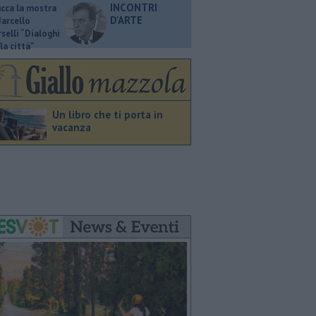
INCONTRI
ucca la mostra
D'ARTE
Marcello
selli “Dialoghi
la città"
Un libro che ti porta in
vacanza