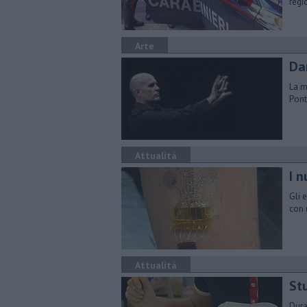
regi
Arte
Da
La m
Pont
Attualità
I n
Gli 
con 
Attualità
St
Dura