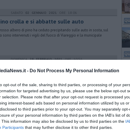
SABATO
02 GENNAIO 2021
ORE 18:06
pino crolla e si abbatte sulle auto
rosso albero di pino ha ceduto precipitando sulle auto in sosta, sul
o sono intervenuti i vigili del fuoco di Viareggio e la municipale
DOMENICA
28 FEBBRAIO 2021
ORE 10:56
A RESURREZIONE DEL COMMISSARIO FAVATI
ediaNews.it -
Do Not Process My Personal Information
arco Celati
DOMENICA
01 MAGGIO 2022
ORE 15:27
to opt-out of the sale, sharing to third parties, or processing of your per
formation for targeted advertising by us, please use the below opt-out s
ovi Maestri del Lavoro in Toscana, ecco chi
r selection. Please note that after your opt-out request is processed y
no
eing interest-based ads based on personal information utilized by us or
egnate le Stelle al Merito del Lavoro ai lavoratori toscani che si
disclosed to third parties prior to your opt-out. You may separately opt-
 distinti nelle attività professionali svolte in ambito aziendale
losure of your personal information by third parties on the IAB’s list of
. This information may also be disclosed by us to third parties on the
IA
Participants
that may further disclose it to other third parties.