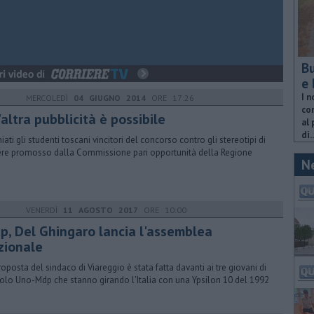
Bu
e 
I n
MERCOLEDÌ
04 GIUGNO 2014
ORE 17:26
com
altra pubblicità è possibile
al 
di..
iati gli studenti toscani vincitori del concorso contro gli stereotipi di
re promosso dalla Commissione pari opportunità della Regione
N
VENERDÌ
11 AGOSTO 2017
ORE 10:00
p, Del Ghingaro lancia l'assemblea
zionale
roposta del sindaco di Viareggio è stata fatta davanti ai tre giovani di
colo Uno-Mdp che stanno girando l'Italia con una Ypsilon 10 del 1992