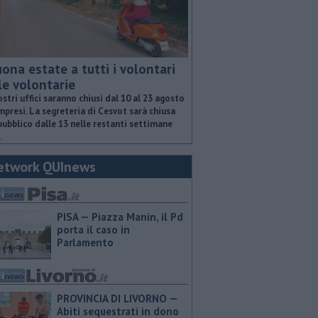
ona estate a tutti i volontari
le volontarie
ostri uffici saranno chiusi dal 10 al 23 agosto
presi. La segreteria di Cesvot sarà chiusa
pubblico dalle 13 nelle restanti settimane
.
etwork QUInews
PISA — Piazza Manin, il Pd
porta il caso in
Parlamento
PROVINCIA DI LIVORNO —
Abiti sequestrati in dono