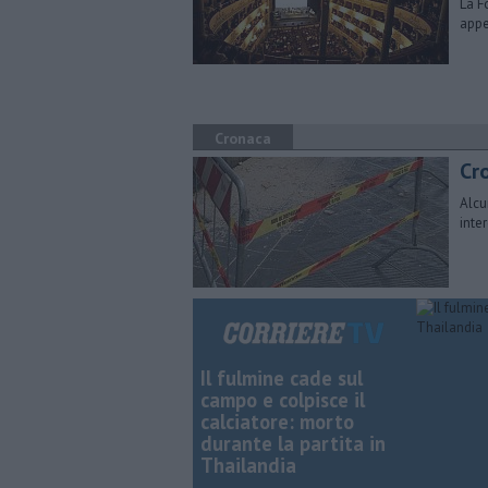
La F
appe
Cronaca
Cro
Alcu
inte
Il fulmine cade sul
campo e colpisce il
calciatore: morto
durante la partita in
Thailandia