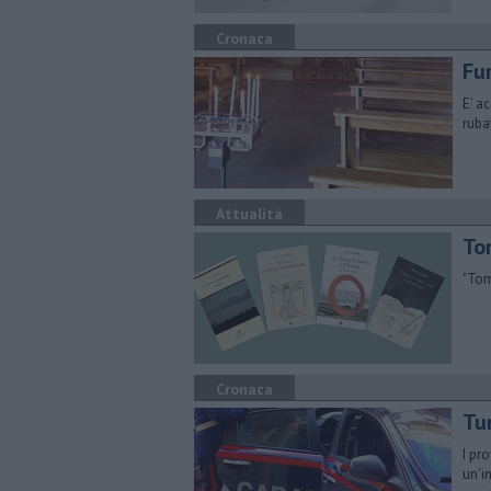
Cronaca
Fur
E' a
ruba
Attualità
To
"Tom
Cronaca
Tur
I pr
un'i