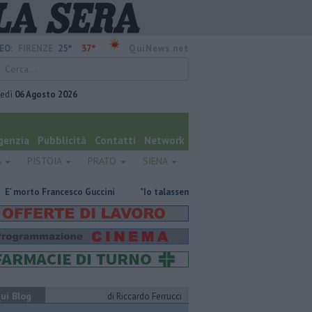
25°
37°
EO:
FIRENZE
QuiNews.net
vedì
06 Agosto 2026
genzia
Pubblicità
Contatti
Network
A
PISTOIA
PRATO
SIENA
cesco Guccini
"Io talassemico vi dico, donando sangue ci salvate la vita
ui Blog
di Riccardo Ferrucci