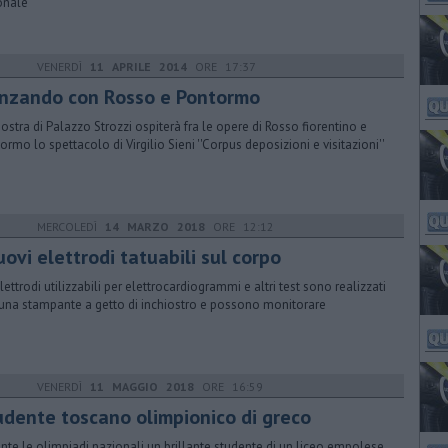
onale
VENERDÌ
11 APRILE 2014
ORE 17:37
nzando con Rosso e Pontormo
ostra di Palazzo Strozzi ospiterà fra le opere di Rosso fiorentino e
ormo lo spettacolo di Virgilio Sieni ''Corpus deposizioni e visitazioni''
MERCOLEDÌ
14 MARZO 2018
ORE 12:12
uovi elettrodi tatuabili sul corpo
elettrodi utilizzabili per elettrocardiogrammi e altri test sono realizzati
una stampante a getto di inchiostro e possono monitorare
VENERDÌ
11 MAGGIO 2018
ORE 16:59
udente toscano olimpionico di greco
nte le olimpiadi nazionali un brillante studente di un liceo empolese