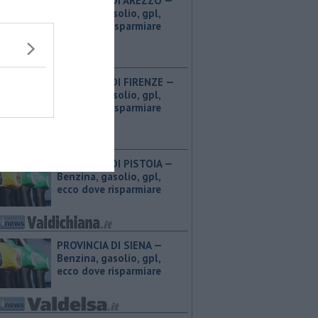
PROVINCIA DI AREZZO — ​
Benzina, gasolio, gpl,
ecco dove risparmiare
PROVINCIA DI FIRENZE — ​
Benzina, gasolio, gpl,
ecco dove risparmiare
PROVINCIA DI PISTOIA — ​
Benzina, gasolio, gpl,
ecco dove risparmiare
PROVINCIA DI SIENA — ​
Benzina, gasolio, gpl,
ecco dove risparmiare