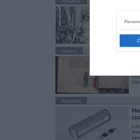
Attualità
Pic
"Pic
Persona
Cultura
"Ca
cor
A fa
Trip
Attualità
Mu
cu
Il d
fina
pazi