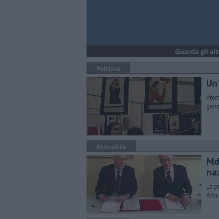
Politica
Un'
Prem
gene
Attualità
Md
na
La p
Arti