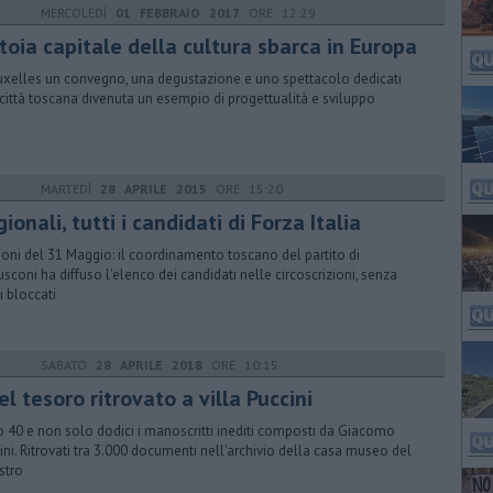
MERCOLEDÌ
01 FEBBRAIO 2017
ORE 12:29
toia capitale della cultura sbarca in Europa
uxelles un convegno, una degustazione e uno spettacolo dedicati
 città toscana divenuta un esempio di progettualità e sviluppo
MARTEDÌ
28 APRILE 2015
ORE 15:20
ionali, tutti i candidati di Forza Italia
ioni del 31 Maggio: il coordinamento toscano del partito di
usconi ha diffuso l'elenco dei candidati nelle circoscrizioni, senza
 bloccati
SABATO
28 APRILE 2018
ORE 10:15
l tesoro ritrovato a villa Puccini
 40 e non solo dodici i manoscritti inediti composti da Giacomo
ini. Ritrovati tra 3.000 documenti nell'archivio della casa museo del
stro