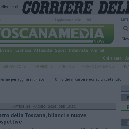
audience di
o
Aggiornato alle 11:04
MET
Gio
Eventi
Cronaca
Attualità
Sport
Interviste
Animali
Chi siamo
A
GROSSETO
LIVORNO
LUCCA
MASSA CARRARA
PIS
are il Fisco
Omicidio in carcere, ucciso un detenuto
E' morto Fran
MARTEDÌ
26 MAGGIO 2026
ORE 15:52
atro della Toscana, bilanci e nuove
ospettive
Q