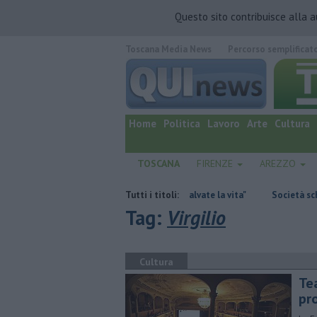
Questo sito contribuisce alla 
Toscana Media News
Percorso semplificat
quotidiano online.
Home
Politica
Lavoro
Arte
Cultura
TOSCANA
FIRENZE
AREZZO
co vi dico, donando sangue ci salvate la vita"
Tutti i titoli:
Società schermo per aggir
Tag:
Virgilio
Cultura
Te
pr