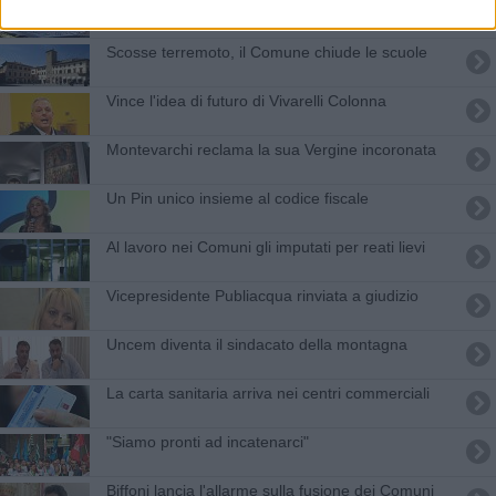
Consip, nuova inchiesta sui consulenti esterni
Scosse terremoto, il Comune chiude le scuole
Vince l'idea di futuro di Vivarelli Colonna
Montevarchi reclama la sua Vergine incoronata
Un Pin unico insieme al codice fiscale
Al lavoro nei Comuni gli imputati per reati lievi
Vicepresidente Publiacqua rinviata a giudizio
Uncem diventa il sindacato della montagna
La carta sanitaria arriva nei centri commerciali
"Siamo pronti ad incatenarci"
Biffoni lancia l'allarme sulla fusione dei Comuni