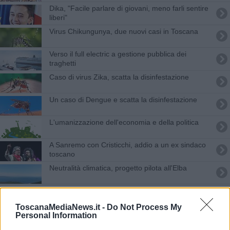
Dika, "Facile parlare di giovani, meno farli sentire
liberi"
Virus Chikungunya, due nuovi casi in Toscana
Verso il full electric a gestione pubblica dei
traghetti​
Caso di virus Zika, scatta la disinfestazione
Un caso di Dengue e scatta la disinfestazione
L'umanizzazione dell'economia e della politica
A Sanremo con Cristicchi, addio a un ex sindaco
toscano
Neutralità climatica, progetto pilota all'Elba
La villa che fu della mafia rinasce nella solidarietà
ToscanaMediaNews.it -
Do Not Process My
Nidi Gratis in Toscana, confermata la misura
Personal Information