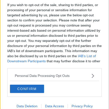
La guerra sul restauro della villa poi l'omicidio
If you wish to opt-out of the sale, sharing to third parties, or
processing of your personal or sensitive information for
Ecosistemi digitali, il turismo del futuro
targeted advertising by us, please use the below opt-out
section to confirm your selection. Please note that after your
Notte di lavoro alla ricerca dei dispersi
opt-out request is processed you may continue seeing
interest-based ads based on personal information utilized by
Consip, è arrivato il braccialetto per Romeo
us or personal information disclosed to third parties prior to
your opt-out. You may separately opt-out of the further
"I debiti di Asa scaricati sui livornesi"
disclosure of your personal information by third parties on the
IAB’s list of downstream participants. This information may
also be disclosed by us to third parties on the
IAB’s List of
Sesso con prostitute, poliziotto perde il posto
Downstream Participants
that may further disclose it to other
third parties.
Verdini condannato a nove anni per il crac Ccf
Personal Data Processing Opt Outs
"La Toscana non è fra le cattive della classe"
Appalti pubblici irregolari per 187 milioni
CONFIRM
Dipendente regionale timbra il cartellino e se va
Data Deletion
Data Access
Privacy Policy