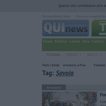
Questo sito contribuisce alla 
Toscana Media News
Percorso semplificat
quotidiano online.
Home
Politica
Lavoro
Arte
Cultura
TOSCANA
FIRENZE
AREZZO
icerche
Nuova scossa di terremoto a Pisa
Tutti i titoli:
Fiamme in abitazione, 
Tag:
Savoia
Attualità
Po
A pa
chiu