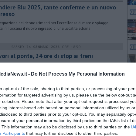
ndiere Blu 2025, tante conferme e un nuovo
gresso
segnazione dei riconoscimenti per l'eccellenza di mare e spiagge
ta in Toscana il nuovo ingresso di una località elbana
SABATO
24 GENNAIO 2026
ORE 18:50
ori al ponte, 24 ore di stop ai treni
nodo fiorentino parte l'opera di rifacimento di un cavalcavia.
essata anche la linea Alta velocità: bus sostitutivi, alternative, divieti
ediaNews.it -
Do Not Process My Personal Information
to opt-out of the sale, sharing to third parties, or processing of your per
formation for targeted advertising by us, please use the below opt-out s
MARTEDÌ
17 FEBBRAIO 2015
ORE 11:00
r selection. Please note that after your opt-out request is processed y
i splendori dei Medici al Quirinale
eing interest-based ads based on personal information utilized by us or
esso immediato per la mostra dedicata alla straordinaria collezione
disclosed to third parties prior to your opt-out. You may separately opt-
20 arazzi commissionati da Cosimo I al Pontormo e al Bronzino
losure of your personal information by third parties on the IAB’s list of
. This information may also be disclosed by us to third parties on the
IA
Participants
that may further disclose it to other third parties.