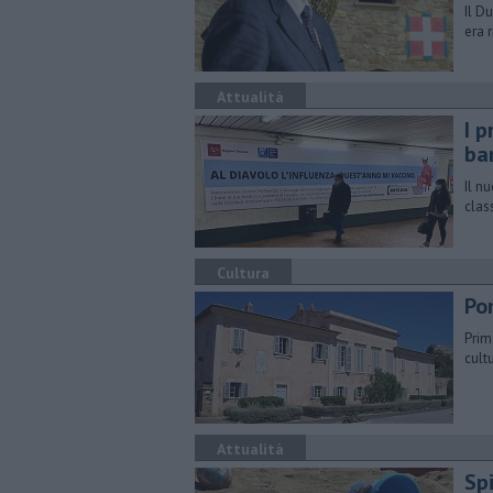
Il D
era 
Attualità
I p
ba
Il n
clas
Cultura
Pon
Prim
cult
Attualità
Sp