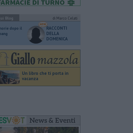
ui Blog
di Marco Celati
RACCONTI
orie dopo il
DELLA
 bang
DOMENICA
Un libro che ti porta in
vacanza