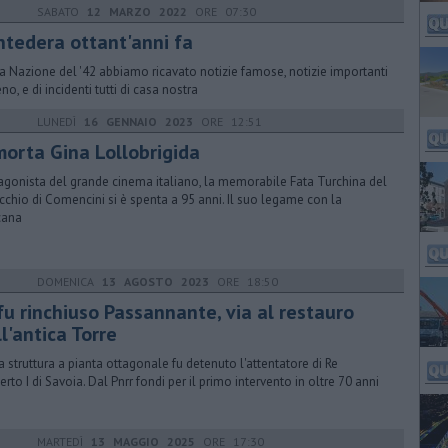
SABATO
12 MARZO 2022
ORE 07:30
ntedera ottant'anni fa
a Nazione del '42 abbiamo ricavato notizie famose, notizie importanti
no, e di incidenti tutti di casa nostra
LUNEDÌ
16 GENNAIO 2023
ORE 12:51
 morta Gina Lollobrigida
agonista del grande cinema italiano, la memorabile Fata Turchina del
cchio di Comencini si è spenta a 95 anni. Il suo legame con la
cana
DOMENICA
13 AGOSTO 2023
ORE 18:50
fu rinchiuso Passannante, via al restauro
l'antica Torre
a struttura a pianta ottagonale fu detenuto l'attentatore di Re
rto I di Savoia. Dal Pnrr fondi per il primo intervento in oltre 70 anni
MARTEDÌ
13 MAGGIO 2025
ORE 17:30