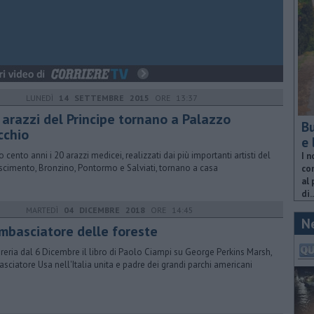
LUNEDÌ
14 SETTEMBRE 2015
ORE 13:37
 arazzi del Principe tornano a Palazzo
Bu
cchio
e 
 cento anni i 20 arazzi medicei, realizzati dai più importanti artisti del
I n
scimento, Bronzino, Pontormo e Salviati, tornano a casa
com
al 
di..
MARTEDÌ
04 DICEMBRE 2018
ORE 14:45
N
ambasciatore delle foreste
ibreria dal 6 Dicembre il libro di Paolo Ciampi su George Perkins Marsh,
sciatore Usa nell'Italia unita e padre dei grandi parchi americani