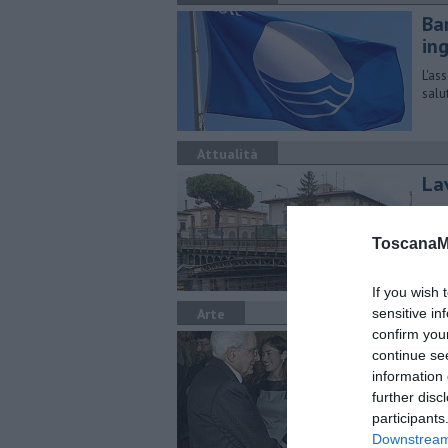
Ba
in
L'as
salu
Attualità
Lav
Nel 
Inter
ToscanaM
If you wish 
Arte
sensitive in
confirm you
​Gl
continue se
Succ
information 
dei 
further disc
participants
Downstream 