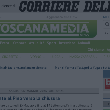
audience di
o
Aggiornato alle 10:32
MET
Dom
Eventi
Cronaca
Attualità
Sport
Interviste
Animali
Chi siamo
A
GROSSETO
LIVORNO
LUCCA
MASSA CARRARA
PIS
anziana ustionata
Non si ferma all'alt, poi la fuga a tutta velocità
SABATO
16 MAGGIO 2026
ORE 09:21
nte al Pino verso la chiusura
rtire da lunedì 25 Maggio e fino al 14 Settembre, l'infrastruttura sarà
sa al transito veicolare e pedonale. Modifiche a viabilità e trasporto