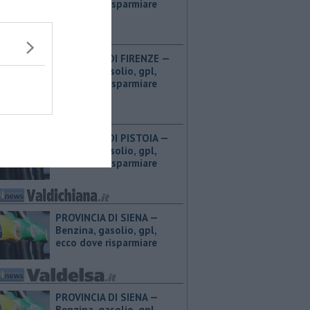
ecco dove risparmiare
PROVINCIA DI FIRENZE — ​
Benzina, gasolio, gpl,
ecco dove risparmiare
PROVINCIA DI PISTOIA — ​
Benzina, gasolio, gpl,
ecco dove risparmiare
PROVINCIA DI SIENA — ​
Benzina, gasolio, gpl,
ecco dove risparmiare
PROVINCIA DI SIENA — ​
Benzina, gasolio, gpl,