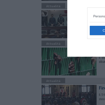
Attualità
L'
Persona
Il p
prot
Ross
Attualità
Str
E' s
diba
Attualità
Fi
Il 3 
stes