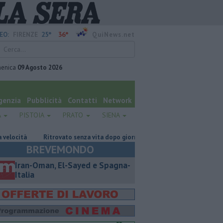
25°
36°
EO:
FIRENZE
QuiNews.net
enica
09 Agosto 2026
genzia
Pubblicità
Contatti
Network
A
PISTOIA
PRATO
SIENA
Ritrovato senza vita dopo giorni di ricerche
Nuova scossa di terremoto
BREVEMONDO
Iran-Oman, El-Sayed e Spagna-
Italia