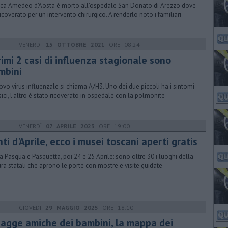
uca Amedeo d'Aosta è morto all'ospedale San Donato di Arezzo dove
ricoverato per un intervento chirurgico. A renderlo noto i familiari
VENERDÌ
15 OTTOBRE 2021
ORE 08:24
rimi 2 casi di influenza stagionale sono
mbini
uovo virus influenzale si chiama A/H3. Uno dei due piccoli ha i sintomi
sici, l'altro è stato ricoverato in ospedale con la polmonite
VENERDÌ
07 APRILE 2023
ORE 19:00
ti d'Aprile, ecco i musei toscani aperti gratis
a Pasqua e Pasquetta, poi 24 e 25 Aprile: sono oltre 30 i luoghi della
ura statali che aprono le porte con mostre e visite guidate
GIOVEDÌ
29 MAGGIO 2025
ORE 18:10
iagge amiche dei bambini, la mappa dei