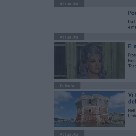
Attualità
Po
Da L
e me
Attualità
E'
Prot
Pino
Tos
Cultura
Vi 
del
Nell
Umbe
Attualità