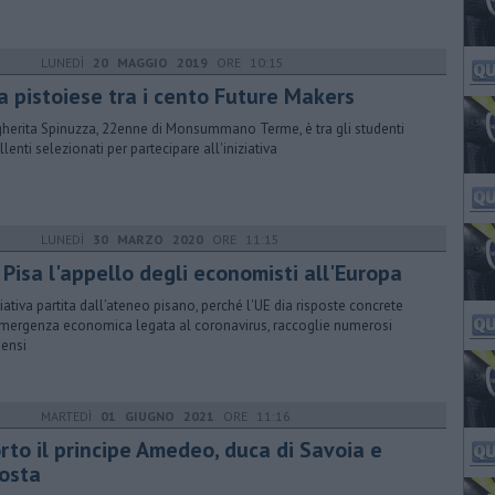
LUNEDÌ
20 MAGGIO 2019
ORE 10:15
a pistoiese tra i cento Future Makers
herita Spinuzza, 22enne di Monsummano Terme, è tra gli studenti
llenti selezionati per partecipare all'iniziativa
LUNEDÌ
30 MARZO 2020
ORE 11:15
Pisa l'appello degli economisti all'Europa
iziativa partita dall’ateneo pisano, perché l'UE dia risposte concrete
emergenza economica legata al coronavirus, raccoglie numerosi
ensi
MARTEDÌ
01 GIUGNO 2021
ORE 11:16
rto il principe Amedeo, duca di Savoia e
Aosta