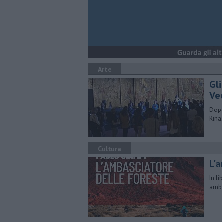
Arte
Gli
Ve
Dopo
Rina
Cultura
L'
In l
amba