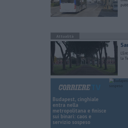
pubb
Attualità
Sa
​L’E
la T
Budapest, cinghiale
entra nella
metropolitana e finisce
sui binari: caos e
servizio sospeso