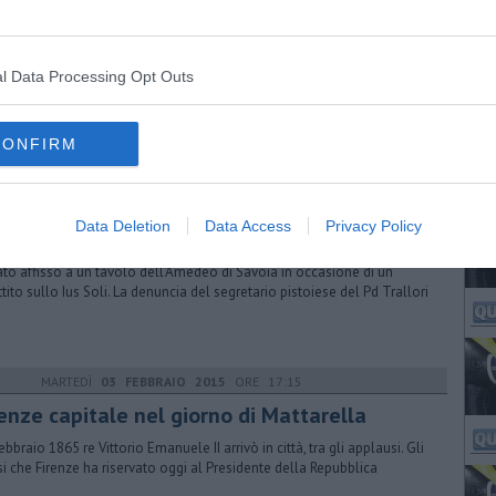
GIOVEDÌ
27 APRILE 2017
ORE 13:26
indipendenza della Toscana motore di unità
l Data Processing Opt Outs
residente del Consiglio ha aperto la seduta solenne ricordando
agonisti ed eventi del 27 aprile 1859. Presente anche il governatore
i
CONFIRM
VENERDÌ
22 DICEMBRE 2017
ORE 10:50
Data Deletion
Data Access
Privacy Policy
iscione con insulti razzisti in un liceo
tato affisso a un tavolo dell'Amedeo di Savoia in occasione di un
ttito sullo Ius Soli. La denuncia del segretario pistoiese del Pd Trallori
MARTEDÌ
03 FEBBRAIO 2015
ORE 17:15
renze capitale nel giorno di Mattarella
febbraio 1865 re Vittorio Emanuele II arrivò in città, tra gli applausi. Gli
si che Firenze ha riservato oggi al Presidente della Repubblica