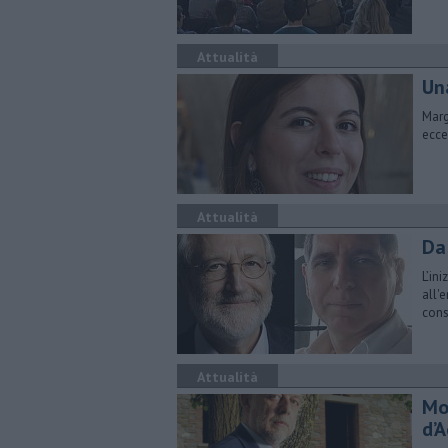
Attualità
Un
Marg
ecce
Attualità
Da 
L’in
all'
cons
Attualità
Mo
d’