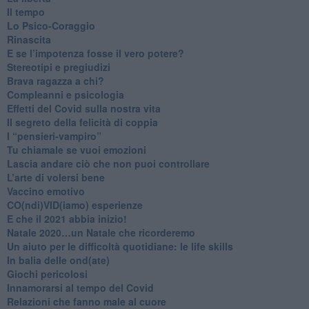
​Il tempo
​Lo Psico-Coraggio
Rinascita
​E se l’impotenza fosse il vero potere?
Stereotipi e pregiudizi
​Brava ragazza a chi?
​Compleanni e psicologia
Effetti del Covid sulla nostra vita
Il segreto della felicità di coppia
​I “pensieri-vampiro”
​Tu chiamale se vuoi emozioni
​Lascia andare ciò che non puoi controllare
L’arte di volersi bene
​Vaccino emotivo
CO(ndi)VID(iamo) esperienze
​E che il 2021 abbia inizio!
​Natale 2020…un Natale che ricorderemo
Un aiuto per le difficoltà quotidiane: le life skills
​In balia delle ond(ate)
Giochi pericolosi
Innamorarsi al tempo del Covid
​Relazioni che fanno male al cuore