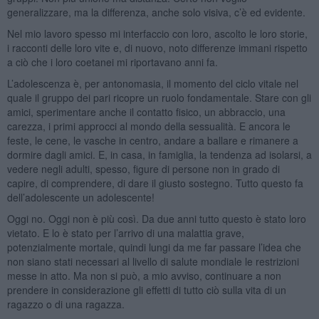
generalizzare, ma la differenza, anche solo visiva, c’è ed evidente.
Nel mio lavoro spesso mi interfaccio con loro, ascolto le loro storie,
i racconti delle loro vite e, di nuovo, noto differenze immani rispetto
a ciò che i loro coetanei mi riportavano anni fa.
L’adolescenza è, per antonomasia, il momento del ciclo vitale nel
quale il gruppo dei pari ricopre un ruolo fondamentale. Stare con gli
amici, sperimentare anche il contatto fisico, un abbraccio, una
carezza, i primi approcci al mondo della sessualità. E ancora le
feste, le cene, le vasche in centro, andare a ballare e rimanere a
dormire dagli amici. E, in casa, in famiglia, la tendenza ad isolarsi, a
vedere negli adulti, spesso, figure di persone non in grado di
capire, di comprendere, di dare il giusto sostegno. Tutto questo fa
dell’adolescente un adolescente!
Oggi no. Oggi non è più così. Da due anni tutto questo è stato loro
vietato. E lo è stato per l’arrivo di una malattia grave,
potenzialmente mortale, quindi lungi da me far passare l’idea che
non siano stati necessari al livello di salute mondiale le restrizioni
messe in atto. Ma non si può, a mio avviso, continuare a non
prendere in considerazione gli effetti di tutto ciò sulla vita di un
ragazzo o di una ragazza.