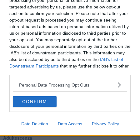
​L’importanza dell’assenza della madre
processing of your personal or sensitive information for
​Prendiamoci un pò meno sul serio
targeted advertising by us, please use the below opt-out
​L’anno che verrà
section to confirm your selection. Please note that after your
​Cazzullo e nostre radici
opt-out request is processed you may continue seeing
​Come un elefante in soggiorno
interest-based ads based on personal information utilized by
​Abbiamo perso tutti
us or personal information disclosed to third parties prior to
E se le cose non vanno come vorresti?
your opt-out. You may separately opt-out of the further
​Chi sono i genitori elicottero
disclosure of your personal information by third parties on the
Come è davvero la terapia
IAB’s list of downstream participants. This information may
Quando il diritto alla disconnessione non viene accolto
also be disclosed by us to third parties on the
IAB’s List of
​L’importanza della comunicazione in famiglia
Downstream Participants
that may further disclose it to other
​Il diritto ad essere disconnessi
third parties.
​Il pensiero dicotomico e la salute mentale
​Consigli di lettura per genitori e non solo
Personal Data Processing Opt Outs
​La Clownterapia
​Differenze tra persone frustrate e non
L’invisibile fatica mentale
CONFIRM
Vacanze a km zero
​Buone Vacan(si)e!
​Il lato positivo delle cose
Data Deletion
Data Access
Privacy Policy
​Storie antiche di tempi moderni
​Quello che alle mamme non dicono
Adultescenza