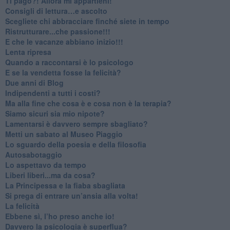
​Ti pago?! Allora mi appartieni!​
​Consigli di lettura…e ascolto
​Scegliete chi abbracciare finché siete in tempo
​Ristrutturare...che passione!!!
​E che le vacanze abbiano inizio!!!
​Lenta ripresa
​Quando a raccontarsi è lo psicologo
​E se la vendetta fosse la felicità?
​Due anni di Blog
​Indipendenti a tutti i costi?
​Ma alla fine che cosa è e cosa non è la terapia?
​Siamo sicuri sia mio nipote?
​Lamentarsi è davvero sempre sbagliato?
​Metti un sabato al Museo Piaggio
​Lo sguardo della poesia e della filosofia
Autosabotaggio
​Lo aspettavo da tempo
​Liberi liberi...ma da cosa?
​La Principessa e la fiaba sbagliata
Si prega di entrare un’ansia alla volta!
​La felicità
​Ebbene sì, l’ho preso anche io!
​Davvero la psicologia è superflua?