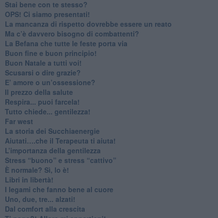
​Stai bene con te stesso?
​OPS! Ci siamo presentati!
​La mancanza di rispetto dovrebbe essere un reato
​Ma c’è davvero bisogno di combattenti?
​La Befana che tutte le feste porta via
Buon fine e buon principio!
​Buon Natale a tutti voi!
​Scusarsi o dire grazie?
​E’ amore o un’ossessione?
​Il prezzo della salute
​Respira... puoi farcela!
​Tutto chiede... gentilezza!
​Far west
​La storia dei Succhiaenergie
​Aiutati….che il Terapeuta ti aiuta!
​L’importanza della gentilezza
​Stress “buono” e stress “cattivo”
​È normale? Sì, lo è!
​Libri in libertà!
​I legami che fanno bene al cuore
Uno, due, tre... alzati!​
​Dal comfort alla crescita