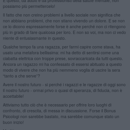
E questo, da adulti e da professionisti della salute mentale, non
possiamo più permettercelo!
Il fatto che non creino problemi a livello sociale non significa che
non abbiano problemi, che non stiano vivendo un dolore. E se non
ce lo dicono espressamente forse è anche perché non ci ritengono
più in grado di fare qualcosa per loro. E non so voi, ma non ci vedo
niente di entusiasmante in questo.
Qualche tempo fa una ragazza, per farmi capire come stava, ha
usato una metafora bellissima: mi ha detto di sentirsi come una
ciabatta elettrica con troppe prese, sovraccaricata da tutti questo.
Ancora un ragazzo mi ha confessato di essersi abituato a questo
modo di vivere che non ha più nemmeno voglia di uscire la sera
“tanto a che serve”?
Avere il nostro futuro - si perché i ragazzi e le ragazze di oggi sono
il nostro futuro - ormai privo o quasi di speranza, di fiducia, non è
accettabile!
Attiviamo tutto ciò che è necessario per offrire loro luoghi di
confronto, di crescita, di messa in discussione. Forse il Bonus
Psicologi non sarebbe bastato, ma sarebbe comunque stato un
buon inizio!