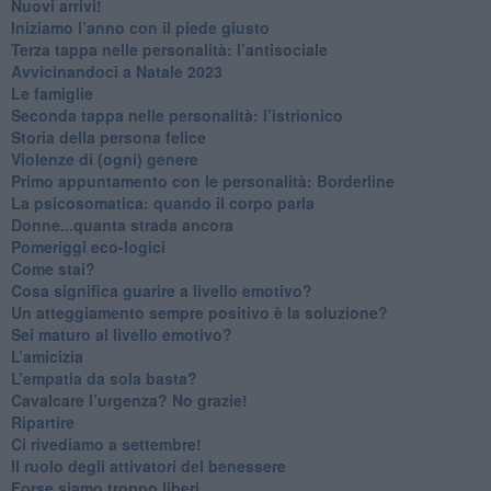
​Nuovi arrivi!
​Iniziamo l’anno con il piede giusto
​Terza tappa nelle personalità: l’antisociale
​Avvicinandoci a Natale 2023
Le famiglie
Seconda tappa nelle personalità: l’istrionico
​Storia della persona felice
Violenze di (ogni) genere
​Primo appuntamento con le personalità: Borderline
La psicosomatica: quando il corpo parla
Donne...quanta strada ancora
​Pomeriggi eco-logici
​Come stai?
Cosa significa guarire a livello emotivo?
​Un atteggiamento sempre positivo è la soluzione?
​Sei maturo al livello emotivo?
​L’amicizia
​L’empatia da sola basta?
​Cavalcare l’urgenza? No grazie!
Ripartire
​Ci rivediamo a settembre!
​Il ruolo degli attivatori del benessere
​Forse siamo troppo liberi