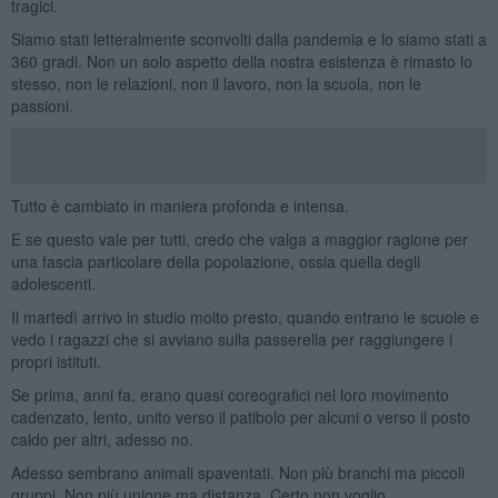
tragici.
Siamo stati letteralmente sconvolti dalla pandemia e lo siamo stati a
360 gradi. Non un solo aspetto della nostra esistenza è rimasto lo
stesso, non le relazioni, non il lavoro, non la scuola, non le
passioni.
Tutto è cambiato in maniera profonda e intensa.
E se questo vale per tutti, credo che valga a maggior ragione per
una fascia particolare della popolazione, ossia quella degli
adolescenti.
Il martedì arrivo in studio molto presto, quando entrano le scuole e
vedo i ragazzi che si avviano sulla passerella per raggiungere i
propri istituti.
Se prima, anni fa, erano quasi coreografici nel loro movimento
cadenzato, lento, unito verso il patibolo per alcuni o verso il posto
caldo per altri, adesso no.
Adesso sembrano animali spaventati. Non più branchi ma piccoli
gruppi. Non più unione ma distanza. Certo non voglio