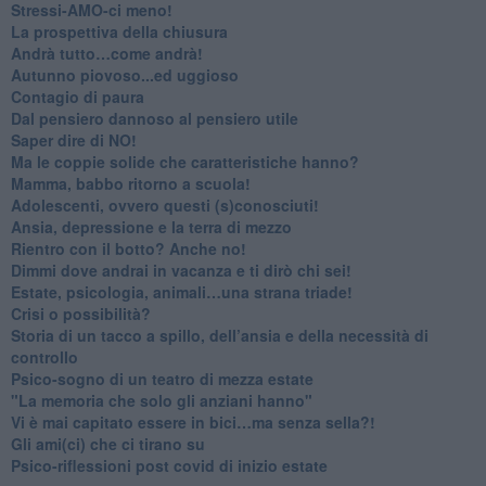
​Stressi-AMO-ci meno!
​La prospettiva della chiusura
​Andrà tutto…come andrà!
Autunno piovoso...ed uggioso
​Contagio di paura
​Dal pensiero dannoso al pensiero utile
​Saper dire di NO!
​Ma le coppie solide che caratteristiche hanno?
​Mamma, babbo ritorno a scuola!
Adolescenti, ovvero questi (s)conosciuti!
Ansia, depressione e la terra di mezzo
​Rientro con il botto? Anche no!
Dimmi dove andrai in vacanza e ti dirò chi sei!
​Estate, psicologia, animali…una strana triade!
​Crisi o possibilità?
​Storia di un tacco a spillo, dell’ansia e della necessità di
controllo
​Psico-sogno di un teatro di mezza estate
"La memoria che solo gli anziani hanno"
​Vi è mai capitato essere in bici…ma senza sella?!
​Gli ami(ci) che ci tirano su
Psico-riflessioni post covid di inizio estate