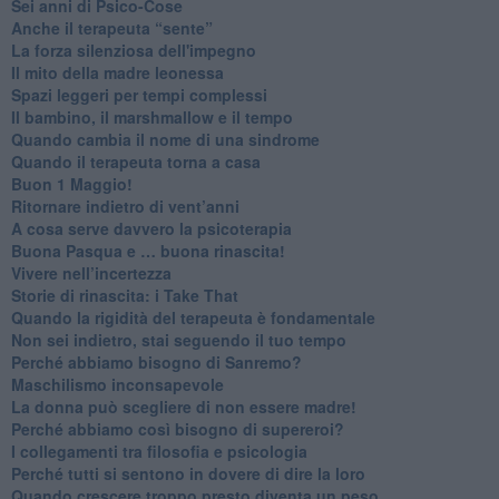
Sei anni di Psico-Cose
​Anche il terapeuta “sente”
​La forza silenziosa dell'impegno
​Il mito della madre leonessa
Spazi leggeri per tempi complessi
Il bambino, il marshmallow e il tempo
​Quando cambia il nome di una sindrome
​Quando il terapeuta torna a casa
​Buon 1 Maggio!
Ritornare indietro di vent’anni
​A cosa serve davvero la psicoterapia
​Buona Pasqua e … buona rinascita!
​Vivere nell’incertezza
​Storie di rinascita: i Take That
​Quando la rigidità del terapeuta è fondamentale
​Non sei indietro, stai seguendo il tuo tempo
​Perché abbiamo bisogno di Sanremo?
​Maschilismo inconsapevole
​La donna può scegliere di non essere madre!
​Perché abbiamo così bisogno di supereroi?
​I collegamenti tra filosofia e psicologia
​Perché tutti si sentono in dovere di dire la loro
​Quando crescere troppo presto diventa un peso