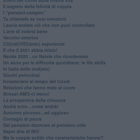
Il segreto della felicità di coppia
​I “pensieri-vampiro”
​Tu chiamale se vuoi emozioni
​Lascia andare ciò che non puoi controllare
L’arte di volersi bene
​Vaccino emotivo
CO(ndi)VID(iamo) esperienze
​E che il 2021 abbia inizio!
​Natale 2020…un Natale che ricorderemo
Un aiuto per le difficoltà quotidiane: le life skills
​In balia delle ond(ate)
Giochi pericolosi
Innamorarsi al tempo del Covid
​Relazioni che fanno male al cuore
​Stressi-AMO-ci meno!
​La prospettiva della chiusura
​Andrà tutto…come andrà!
Autunno piovoso...ed uggioso
​Contagio di paura
​Dal pensiero dannoso al pensiero utile
​Saper dire di NO!
​Ma le coppie solide che caratteristiche hanno?