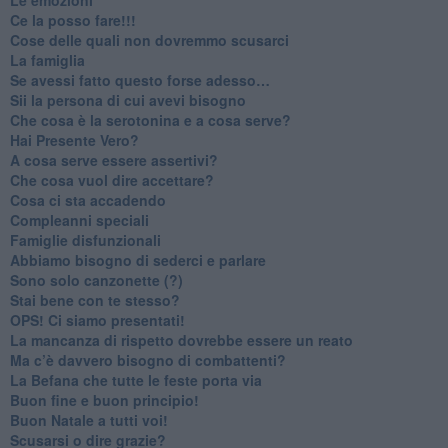
​Ce la posso fare!!!
​Cose delle quali non dovremmo scusarci
​La famiglia
​Se avessi fatto questo forse adesso…
​Sii la persona di cui avevi bisogno
Che cosa è la serotonina e a cosa serve?
​Hai Presente Vero?
A cosa serve essere assertivi?
​Che cosa vuol dire accettare?
​Cosa ci sta accadendo
​Compleanni speciali
​Famiglie disfunzionali
​Abbiamo bisogno di sederci e parlare
Sono solo canzonette (?)
​Stai bene con te stesso?
​OPS! Ci siamo presentati!
​La mancanza di rispetto dovrebbe essere un reato
​Ma c’è davvero bisogno di combattenti?
​La Befana che tutte le feste porta via
Buon fine e buon principio!
​Buon Natale a tutti voi!
​Scusarsi o dire grazie?