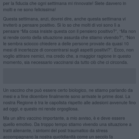
per la fiducia che ogni settimana mi rinnovate! Siete davvero in
molti e ne sono felicissima!
Questa settimana, anzi, dovrei dire, anche questa settimana vi
inviterò a pensare positivo. Sì lo so che molti di voi sono lì a
pensare “Ma cosa insiste questa con il pensiero positivo?”, “Ma non
si rende conto della situazione assurda che stiamo vivendo?”, “Non
le sembra sciocco chiedere a delle persone provate da quasi 10
mesi di incertezze di concentrarsi sugli aspetti positivi?”. Ecco, non
voglio attirare nemici, ma credo che, a maggior ragione in questo
momento, sia necessario vaccinarsi da tutto ciò che ci circonda.
Un vaccino che può essere certo biologico, ne stiamo parlando da
mesi e a fine dicembre finalmente sono arrivate le prime dosi. La
nostra Regione è tra le capolista rispetto alle adesioni avvenute fino
ad oggi, e questo mi rende orgogliosa.
Ma un altro vaccino importante, a mio avviso, è e deve essere
quello emotivo. Da troppo tempo stiamo vivendo una situazione a
tratti alienante, i sintomi del post traumatico da stress
accompagnano la nostra quotidianità come un secolo fa