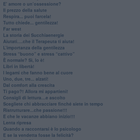
​E’ amore o un’ossessione?
​Il prezzo della salute
​Respira... puoi farcela!
​Tutto chiede... gentilezza!
​Far west
​La storia dei Succhiaenergie
​Aiutati….che il Terapeuta ti aiuta!
​L’importanza della gentilezza
​Stress “buono” e stress “cattivo”
​È normale? Sì, lo è!
​Libri in libertà!
​I legami che fanno bene al cuore
Uno, due, tre... alzati!​
​Dal comfort alla crescita
​Ti pago?! Allora mi appartieni!​
​Consigli di lettura…e ascolto
​Scegliete chi abbracciare finché siete in tempo
​Ristrutturare...che passione!!!
​E che le vacanze abbiano inizio!!!
​Lenta ripresa
​Quando a raccontarsi è lo psicologo
​E se la vendetta fosse la felicità?