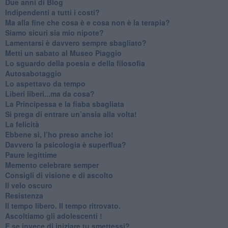
​Due anni di Blog
​Indipendenti a tutti i costi?
​Ma alla fine che cosa è e cosa non è la terapia?
​Siamo sicuri sia mio nipote?
​Lamentarsi è davvero sempre sbagliato?
​Metti un sabato al Museo Piaggio
​Lo sguardo della poesia e della filosofia
Autosabotaggio
​Lo aspettavo da tempo
​Liberi liberi...ma da cosa?
​La Principessa e la fiaba sbagliata
Si prega di entrare un’ansia alla volta!
​La felicità
​Ebbene sì, l’ho preso anche io!
​Davvero la psicologia è superflua?
Paure legittime
​Memento celebrare semper
​Consigli di visione e di ascolto
​Il velo oscuro
Resistenza
​Il tempo libero. Il tempo ritrovato.
Ascoltiamo gli adolescenti !
​E se invece di iniziare tu smettessi?