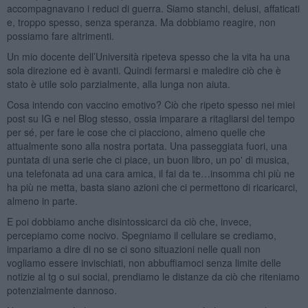
accompagnavano i reduci di guerra. Siamo stanchi, delusi, affaticati
e, troppo spesso, senza speranza. Ma dobbiamo reagire, non
possiamo fare altrimenti.
Un mio docente dell’Università ripeteva spesso che la vita ha una
sola direzione ed è avanti. Quindi fermarsi e maledire ciò che è
stato è utile solo parzialmente, alla lunga non aiuta.
Cosa intendo con vaccino emotivo? Ciò che ripeto spesso nei miei
post su IG e nel Blog stesso, ossia imparare a ritagliarsi del tempo
per sé, per fare le cose che ci piacciono, almeno quelle che
attualmente sono alla nostra portata. Una passeggiata fuori, una
puntata di una serie che ci piace, un buon libro, un po' di musica,
una telefonata ad una cara amica, il fai da te…insomma chi più ne
ha più ne metta, basta siano azioni che ci permettono di ricaricarci,
almeno in parte.
E poi dobbiamo anche disintossicarci da ciò che, invece,
percepiamo come nocivo. Spegniamo il cellulare se crediamo,
impariamo a dire di no se ci sono situazioni nelle quali non
vogliamo essere invischiati, non abbuffiamoci senza limite delle
notizie al tg o sui social, prendiamo le distanze da ciò che riteniamo
potenzialmente dannoso.