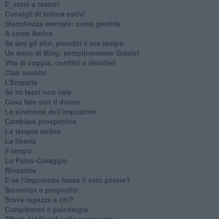
​E_state a teatro!
​Consigli di lettura estivi
​Stanchezza mentale: come gestirla
​A come Amico
​Se ami gli altri, prenditi il tuo tempo
​Un anno di Blog: semplicemente Grazie!
​Vita di coppia, conflitti e desideri
​Ciao scuola!
​L’Empatia
​Se mi lasci non vale
Cosa fare con il dolore
​La sindrome dell’impostore
​Cambiare prospettiva
La terapia online
La libertà
​Il tempo
​Lo Psico-Coraggio
Rinascita
​E se l’impotenza fosse il vero potere?
Stereotipi e pregiudizi
​Brava ragazza a chi?
​Compleanni e psicologia
Effetti del Covid sulla nostra vita