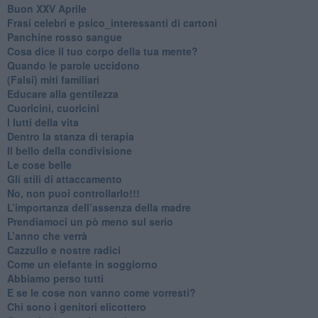
Buon XXV Aprile
​Frasi celebri e psico_interessanti di cartoni
​Panchine rosso sangue
​Cosa dice il tuo corpo della tua mente?
​Quando le parole uccidono
​(Falsi) miti familiari
​Educare alla gentilezza
​Cuoricini, cuoricini
I lutti della vita
​Dentro la stanza di terapia
​Il bello della condivisione
Le cose belle
​Gli stili di attaccamento
No, non puoi controllarlo!!!
​L’importanza dell’assenza della madre
​Prendiamoci un pò meno sul serio
​L’anno che verrà
​Cazzullo e nostre radici
​Come un elefante in soggiorno
​Abbiamo perso tutti
E se le cose non vanno come vorresti?
​Chi sono i genitori elicottero