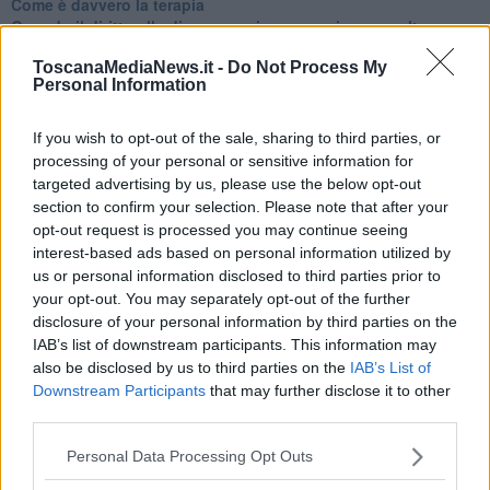
Come è davvero la terapia
Quando il diritto alla disconnessione non viene accolto
​L’importanza della comunicazione in famiglia
ToscanaMediaNews.it -
Do Not Process My
​Il diritto ad essere disconnessi
Personal Information
​Il pensiero dicotomico e la salute mentale
​Consigli di lettura per genitori e non solo
​La Clownterapia
If you wish to opt-out of the sale, sharing to third parties, or
​Differenze tra persone frustrate e non
processing of your personal or sensitive information for
L’invisibile fatica mentale
targeted advertising by us, please use the below opt-out
Vacanze a km zero
section to confirm your selection. Please note that after your
​Buone Vacan(si)e!
opt-out request is processed you may continue seeing
​Il lato positivo delle cose
interest-based ads based on personal information utilized by
​Storie antiche di tempi moderni
us or personal information disclosed to third parties prior to
​Quello che alle mamme non dicono
your opt-out. You may separately opt-out of the further
Adultescenza
disclosure of your personal information by third parties on the
Homo imbecillis
IAB’s list of downstream participants. This information may
​4 anni di Blog
also be disclosed by us to third parties on the
IAB’s List of
Quando il silenzio è aggressivo
Downstream Participants
that may further disclose it to other
​Il passato, questo conosciuto!
third parties.
​Clima ballerino e sbalzi d’umore
La maternità
Personal Data Processing Opt Outs
​L’uomo o l’orso?
Non hanno un amico a teatro​