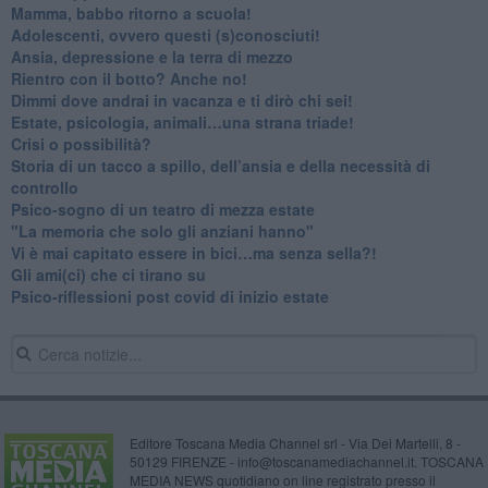
​Mamma, babbo ritorno a scuola!
Adolescenti, ovvero questi (s)conosciuti!
Ansia, depressione e la terra di mezzo
​Rientro con il botto? Anche no!
Dimmi dove andrai in vacanza e ti dirò chi sei!
​Estate, psicologia, animali…una strana triade!
​Crisi o possibilità?
​Storia di un tacco a spillo, dell’ansia e della necessità di
controllo
​Psico-sogno di un teatro di mezza estate
"La memoria che solo gli anziani hanno"
​Vi è mai capitato essere in bici…ma senza sella?!
​Gli ami(ci) che ci tirano su
Psico-riflessioni post covid di inizio estate
Editore Toscana Media Channel srl - Via Dei Martelli, 8 -
50129 FIRENZE - info@toscanamediachannel.it. TOSCANA
MEDIA NEWS quotidiano on line registrato presso il