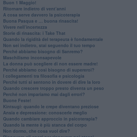
​Buon 1 Maggio!
Ritornare indietro di vent’anni
​A cosa serve davvero la psicoterapia
​Buona Pasqua e … buona rinascita!
​Vivere nell’incertezza
​Storie di rinascita: i Take That
​Quando la rigidità del terapeuta è fondamentale
​Non sei indietro, stai seguendo il tuo tempo
​Perché abbiamo bisogno di Sanremo?
​Maschilismo inconsapevole
​La donna può scegliere di non essere madre!
​Perché abbiamo così bisogno di supereroi?
​I collegamenti tra filosofia e psicologia
​Perché tutti si sentono in dovere di dire la loro
​Quando crescere troppo presto diventa un peso
​Perché non impariamo mai dagli errori?
​Buone Feste!
​Kintsugi: quando le crepe diventano preziose
Ansia e depressione: conoscerle meglio
Quando cambiare approccio in psicoterapia?
​Quando la mente è più stanca del corpo
Non dormo, che cosa vuol dire?
​Rinnovare gli spazi per rinnovare noi stessi