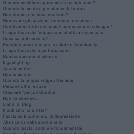
Quando cambiare approccio in psicoterapia?
​Quando la mente è più stanca del corpo
Non dormo, che cosa vuol dire?
​Rinnovare gli spazi per rinnovare noi stessi
​Condividere tutto sui social: connessione o disagio?
​L’importanza dell’educazione affettiva e sessuale
​Cosa sai del cervello?
Prendere posizione per la salute e l’incolumità
L’importanza della perturbazione
​Bombardare con il silenzio
Il gaslighting
Aria di rientro
Buona estate!
​Quando la terapia volge al termine
​Persone oltre le cose
​Crescere “piccoli Buddha”
Non va bene se…
​5 anni di Blog
​Il bullismo ha un’età?
Facciamo il punto su...la depressione
​Alla ricerca della spontaneità
​Quando lasciar andare è fondamentale
Facciamo il punto su...gli attacchi di panico