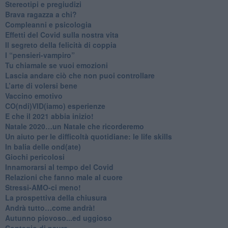
Stereotipi e pregiudizi
​Brava ragazza a chi?
​Compleanni e psicologia
Effetti del Covid sulla nostra vita
Il segreto della felicità di coppia
​I “pensieri-vampiro”
​Tu chiamale se vuoi emozioni
​Lascia andare ciò che non puoi controllare
L’arte di volersi bene
​Vaccino emotivo
CO(ndi)VID(iamo) esperienze
​E che il 2021 abbia inizio!
​Natale 2020…un Natale che ricorderemo
Un aiuto per le difficoltà quotidiane: le life skills
​In balia delle ond(ate)
Giochi pericolosi
Innamorarsi al tempo del Covid
​Relazioni che fanno male al cuore
​Stressi-AMO-ci meno!
​La prospettiva della chiusura
​Andrà tutto…come andrà!
Autunno piovoso...ed uggioso
​Contagio di paura