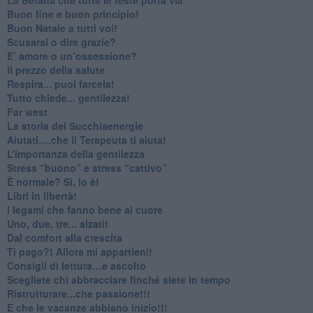
Buon fine e buon principio!
​Buon Natale a tutti voi!
​Scusarsi o dire grazie?
​E’ amore o un’ossessione?
​Il prezzo della salute
​Respira... puoi farcela!
​Tutto chiede... gentilezza!
​Far west
​La storia dei Succhiaenergie
​Aiutati….che il Terapeuta ti aiuta!
​L’importanza della gentilezza
​Stress “buono” e stress “cattivo”
​È normale? Sì, lo è!
​Libri in libertà!
​I legami che fanno bene al cuore
Uno, due, tre... alzati!​
​Dal comfort alla crescita
​Ti pago?! Allora mi appartieni!​
​Consigli di lettura…e ascolto
​Scegliete chi abbracciare finché siete in tempo
​Ristrutturare...che passione!!!
​E che le vacanze abbiano inizio!!!