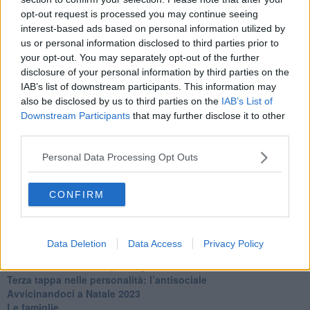
​Clima ballerino e sbalzi d’umore
opt-out request is processed you may continue seeing
La maternità
interest-based ads based on personal information utilized by
​L’uomo o l’orso?
us or personal information disclosed to third parties prior to
Non hanno un amico a teatro​
​Tutta una questione di rispetto
your opt-out. You may separately opt-out of the further
​Cose che ci esauriscono
disclosure of your personal information by third parties on the
​Vespa che passione!
IAB’s list of downstream participants. This information may
​Lasciate ai vostri figli il diritto di piangere
also be disclosed by us to third parties on the
IAB’s List of
​Parole d’amore regalate al vento
Downstream Participants
that may further disclose it to other
​Essere genitori di un adolescente
third parties.
​Saper pazientare
​Giornata del Fiocchetto Lilla
Personal Data Processing Opt Outs
​Venerdì emozionalmente sostenibile
Ma ti ascolti?
CONFIRM
Contornati di persone che…
Non dare niente per scontato
Che cos’è la dipendenza affettiva?
Quarta tappa nelle personalità: il narcisista
Data Deletion
Data Access
Privacy Policy
​Nuovi arrivi!
​Iniziamo l’anno con il piede giusto
​Terza tappa nelle personalità: l’antisociale
​Avvicinandoci a Natale 2023
Le famiglie