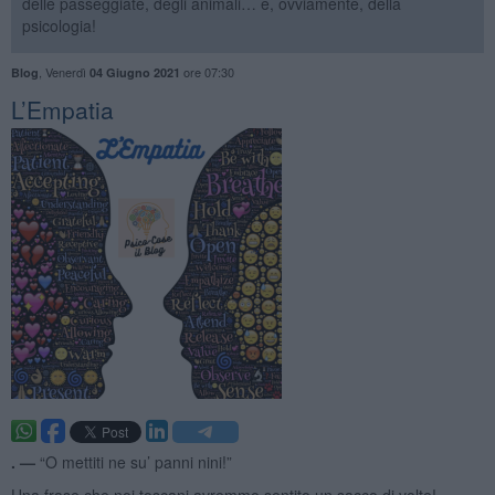
delle passeggiate, degli animali… e, ovviamente, della
psicologia!
,
Venerdì
ore 07:30
Blog
04 Giugno 2021
​L’Empatia
. —
“O mettiti ne su’ panni nini!”
Una frase che noi toscani avremmo sentito un sacco di volte!