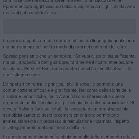
Eppure ancora oggi facciamo fatica a capire cosa significhi davvero
metterci nei panni dell’altro.
La parola empatia ormai è entrata nel nostro linguaggio quotidiano,
ma non sempre nel nostro modo di porci nei confronti dell’altro.
Spesso pensiamo che un semplice: “Se vuoi ci sono” sia sufficiente,
ma poi, andando a ben guardare, raramente il nostro interlocutore
ci chiama. Perché? Beh, forse perché non ci ha sentiti autentici in
quell’affermazione.
L’empatia rientra tra le principali abilità sociali e permette una
comunicazione efficacie e gratificante. Nel corso della storia delle
discipline umanistiche, molti Autori si sono interessati a questo
argomento, dalla filosofia, alla psicologia, fino alle neuroscienze. Si
deve all’italiano Gallese, infatti, la scoperta dei neuroni specchio,
semplicisticamente descritti come elementi che permettono
immediatamente un processo di “simulazione incarnata” rispetto
all’atteggiamento e al sentimento dell’altro.
In questo anno di pandemia, abbiamo molto fatto riferimento a tale