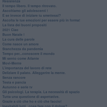
Resistenza
​Il tempo libero. Il tempo ritrovato.
Ascoltiamo gli adolescenti !
​E se invece di iniziare tu smettessi?
​Ascolta le tue emozioni per essere più in forma!
​La lista dei buoni propositi
2021 Ciao
Buon Natale !
​La cura delle parole
​Come nasce un amore
Stanchezza da pandemia
​Tempo per...conoscere il mondo
​Mi sento come Atlante
​Movi-Mente
​L’importanza del lavoro di rete
​Deliziare il palato. Alleggerire la mente.
​Senza rancore
​Testa e pancia
​Autunno e serie tv
​Gli psicologi. La terapia. La necessità di spazio
​Tutta una questione di aspettative.
​Grazie a ciò che ho e ciò che faccio!
​Inevitabili lutti...cosa fare con il dolore?