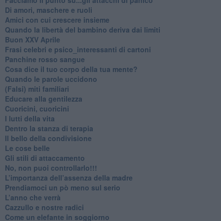
Di amori, maschere e ruoli
​Amici con cui crescere insieme
​Quando la libertà del bambino deriva dai limiti
Buon XXV Aprile
​Frasi celebri e psico_interessanti di cartoni
​Panchine rosso sangue
​Cosa dice il tuo corpo della tua mente?
​Quando le parole uccidono
​(Falsi) miti familiari
​Educare alla gentilezza
​Cuoricini, cuoricini
I lutti della vita
​Dentro la stanza di terapia
​Il bello della condivisione
Le cose belle
​Gli stili di attaccamento
No, non puoi controllarlo!!!
​L’importanza dell’assenza della madre
​Prendiamoci un pò meno sul serio
​L’anno che verrà
​Cazzullo e nostre radici
​Come un elefante in soggiorno