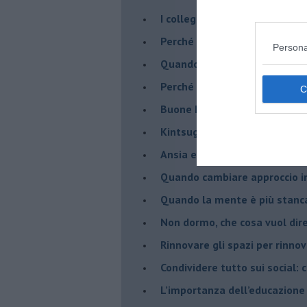
​I collegamenti tra filosofia e
​Perché tutti si sentono in dov
Persona
​Quando crescere troppo pres
​Perché non impariamo mai dag
​Buone Feste!
​Kintsugi: quando le crepe di
Ansia e depressione: conosce
Quando cambiare approccio in
​Quando la mente è più stanc
Non dormo, che cosa vuol dir
​Rinnovare gli spazi per rinno
​Condividere tutto sui social:
​L’importanza dell’educazione