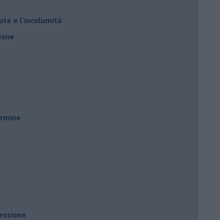
ute e l’incolumità
ione
ermine
ressione