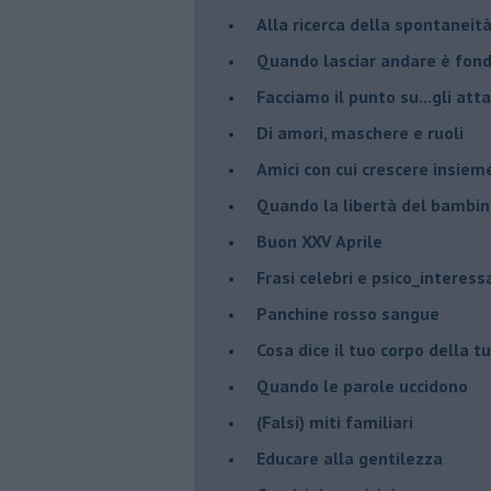
​Alla ricerca della spontaneit
​Quando lasciar andare è fo
Facciamo il punto su...gli atta
Di amori, maschere e ruoli
​Amici con cui crescere insiem
​Quando la libertà del bambino
Buon XXV Aprile
​Frasi celebri e psico_interess
​Panchine rosso sangue
​Cosa dice il tuo corpo della 
​Quando le parole uccidono
​(Falsi) miti familiari
​Educare alla gentilezza