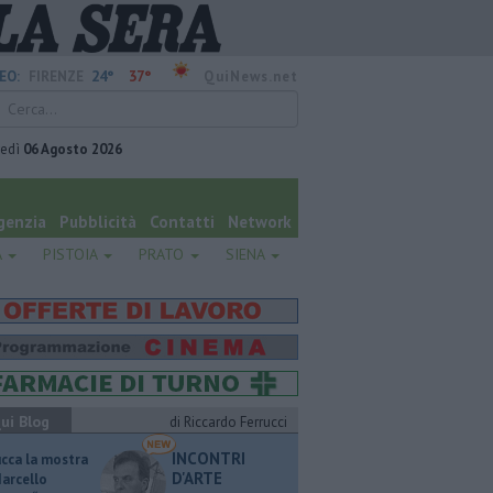
24°
37°
EO:
FIRENZE
QuiNews.net
vedì
06 Agosto 2026
genzia
Pubblicità
Contatti
Network
A
PISTOIA
PRATO
SIENA
ui Blog
di Riccardo Ferrucci
INCONTRI
ucca la mostra
D'ARTE
Marcello