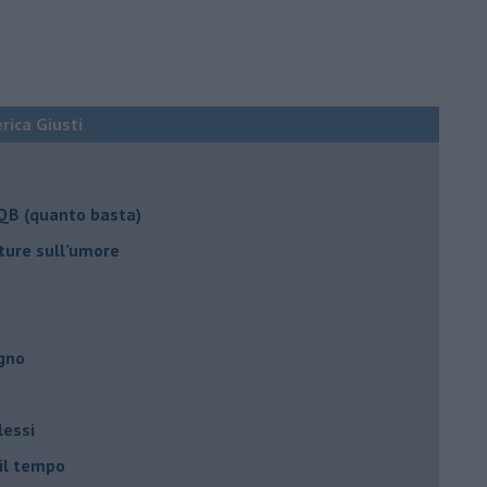
erica Giusti
 QB (quanto basta)
ture sull’umore
egno
lessi
 il tempo