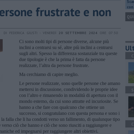
Scar
persone frustrate e non
con 
QUI
DI FEDERICA GIUSTI - VENERDÌ
20 SETTEMBRE 2024
ORE 07:30
Ci sono molti tipi di persone diverse, alcune più
Ult
inclini a centrarsi su sé, altre più inclini a centrarsi
sugli altri. Spesso la differenza sostanziale tra queste
C
due tipologie è che la prima è fatta da persone
realizzate, l’altra da persone frustrate.
Ma cerchiamo di capire meglio.
Le persone realizzate, sono quelle persone che amano
mettersi in discussione, condividendo le proprie idee
S
con l’altro e rimanendo in modalità di apertura con il
mondo esterno, da cui sono attratte ed incuriosite. Se
hanno a che fare con qualcuno che ottiene un
successo, si congratulano con questa persona e sono i
la falla che li ha condotti verso un fallimento, di qualunque tipo
C
e verso ciò che hanno e ciò che sono riusciti a raggiungere e
maniche ed impegnarsi per raggiungere altri obiettivi.