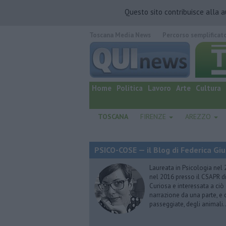
Questo sito contribuisce alla 
Toscana Media News
Percorso semplificat
quotidiano online.
Home
Politica
Lavoro
Arte
Cultura
TOSCANA
FIRENZE
AREZZO
PSICO-COSE — il Blog di Federica Giu
Laureata in Psicologia nel 
nel 2016 presso il CSAPR di
Curiosa e interessata a ciò
narrazione da una parte, e d
passeggiate, degli animali…