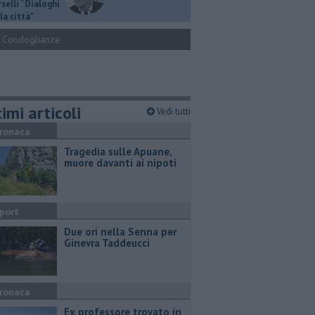
selli “Dialoghi
la città"
Condoglianze
imi articoli
Vedi tutti
ronaca
Tragedia sulle Apuane,
muore davanti ai nipoti
port
Due ori nella Senna per
Ginevra Taddeucci
ronaca
Ex professore trovato in