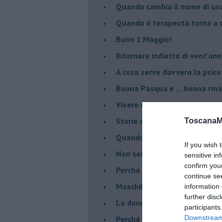
​Quando cambia il nome di u
​Quando il terapeuta torna a 
​Buon 1 Maggio!
Ritornare indietro di vent’ann
​A cosa serve davvero la psic
​Buona Pasqua e … buona rina
​Vivere nell’incertezza
​Storie di rinascita: i Take Tha
ToscanaM
​Quando la rigidità del tera
If you wish 
​Non sei indietro, stai seguen
sensitive in
confirm you
​Perché abbiamo bisogno di 
continue se
​Maschilismo inconsapevole
information 
further disc
​La donna può scegliere di n
participants
Downstream 
​Perché abbiamo così bisogno 