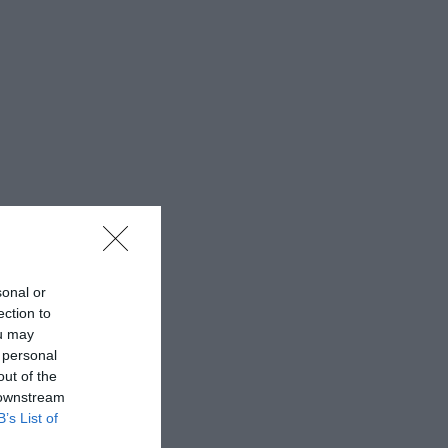
sonal or
ection to
ou may
 personal
out of the
 downstream
B’s List of