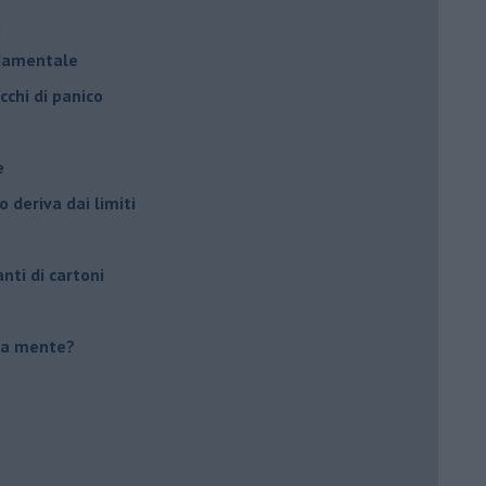
à
ndamentale
cchi di panico
e
 deriva dai limiti
anti di cartoni
tua mente?