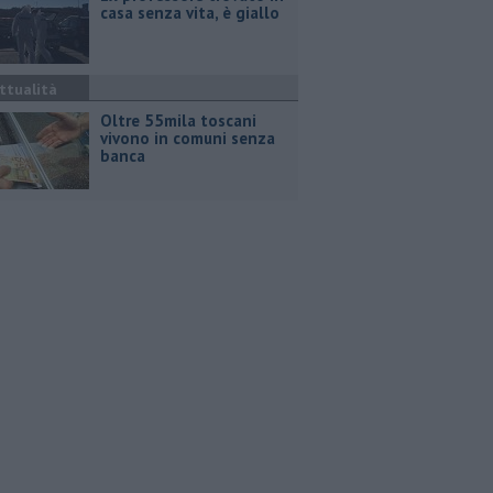
casa senza vita, è giallo
ttualità
Oltre 55mila toscani
vivono in comuni senza
banca