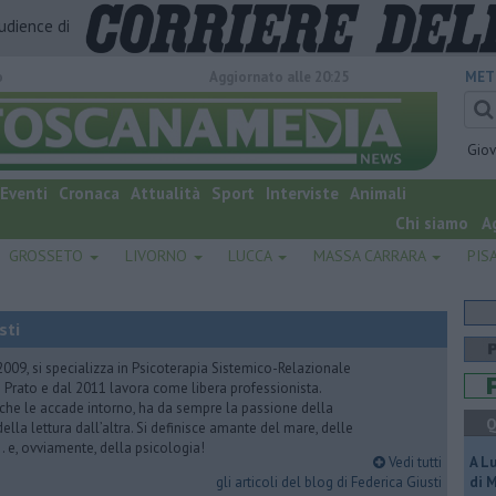
audience di
o
Aggiornato alle 20:25
MET
Gio
Eventi
Cronaca
Attualità
Sport
Interviste
Animali
Chi siamo
A
GROSSETO
LIVORNO
LUCCA
MASSA CARRARA
PIS
sti
2009, si specializza in Psicoterapia Sistemico-Relazionale
 Prato e dal 2011 lavora come libera professionista.
 che le accade intorno, ha da sempre la passione della
Q
ella lettura dall’altra. Si definisce amante del mare, delle
 e, ovviamente, della psicologia!
Vedi tutti
A L
gli articoli del blog di Federica Giusti
di 