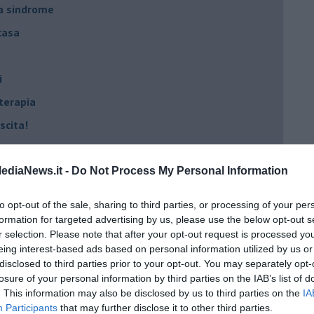
na sindrome
casa
i
oterapia
scita!
t
ediaNews.it -
Do Not Process My Personal Information
peuta è fondamentale
to opt-out of the sale, sharing to third parties, or processing of your per
do il tuo tempo
formation for targeted advertising by us, please use the below opt-out s
r selection. Please note that after your opt-out request is processed y
Sanremo?
eing interest-based ads based on personal information utilized by us or
disclosed to third parties prior to your opt-out. You may separately opt-
losure of your personal information by third parties on the IAB’s list of
on essere madre!
. This information may also be disclosed by us to third parties on the
IA
Participants
that may further disclose it to other third parties.
di supereroi?