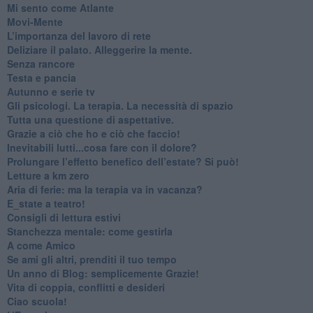
​Mi sento come Atlante
​Movi-Mente
​L’importanza del lavoro di rete
​Deliziare il palato. Alleggerire la mente.
​Senza rancore
​Testa e pancia
​Autunno e serie tv
​Gli psicologi. La terapia. La necessità di spazio
​Tutta una questione di aspettative.
​Grazie a ciò che ho e ciò che faccio!
​Inevitabili lutti...cosa fare con il dolore?
Prolungare l’effetto benefico dell’estate? Si può!
​Letture a km zero
​Aria di ferie: ma la terapia va in vacanza?
​E_state a teatro!
​Consigli di lettura estivi
​Stanchezza mentale: come gestirla
​A come Amico
​Se ami gli altri, prenditi il tuo tempo
​Un anno di Blog: semplicemente Grazie!
​Vita di coppia, conflitti e desideri
​Ciao scuola!