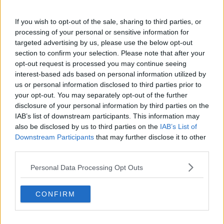
Vacanze a km zero
​Buone Vacan(si)e!
If you wish to opt-out of the sale, sharing to third parties, or
​Il lato positivo delle cose
processing of your personal or sensitive information for
​Storie antiche di tempi moderni
targeted advertising by us, please use the below opt-out
​Quello che alle mamme non dicono
section to confirm your selection. Please note that after your
Adultescenza
opt-out request is processed you may continue seeing
Homo imbecillis
interest-based ads based on personal information utilized by
​4 anni di Blog
us or personal information disclosed to third parties prior to
Quando il silenzio è aggressivo
your opt-out. You may separately opt-out of the further
​Il passato, questo conosciuto!
disclosure of your personal information by third parties on the
​Clima ballerino e sbalzi d’umore
IAB’s list of downstream participants. This information may
La maternità
also be disclosed by us to third parties on the
IAB’s List of
​L’uomo o l’orso?
Downstream Participants
that may further disclose it to other
Non hanno un amico a teatro​
third parties.
​Tutta una questione di rispetto
​Cose che ci esauriscono
Personal Data Processing Opt Outs
​Vespa che passione!
​Lasciate ai vostri figli il diritto di piangere
​Parole d’amore regalate al vento
CONFIRM
​Essere genitori di un adolescente
​Saper pazientare
​Giornata del Fiocchetto Lilla