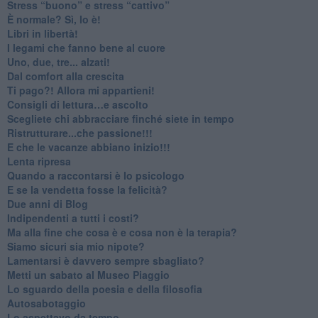
​Stress “buono” e stress “cattivo”
​È normale? Sì, lo è!
​Libri in libertà!
​I legami che fanno bene al cuore
Uno, due, tre... alzati!​
​Dal comfort alla crescita
​Ti pago?! Allora mi appartieni!​
​Consigli di lettura…e ascolto
​Scegliete chi abbracciare finché siete in tempo
​Ristrutturare...che passione!!!
​E che le vacanze abbiano inizio!!!
​Lenta ripresa
​Quando a raccontarsi è lo psicologo
​E se la vendetta fosse la felicità?
​Due anni di Blog
​Indipendenti a tutti i costi?
​Ma alla fine che cosa è e cosa non è la terapia?
​Siamo sicuri sia mio nipote?
​Lamentarsi è davvero sempre sbagliato?
​Metti un sabato al Museo Piaggio
​Lo sguardo della poesia e della filosofia
Autosabotaggio
​Lo aspettavo da tempo