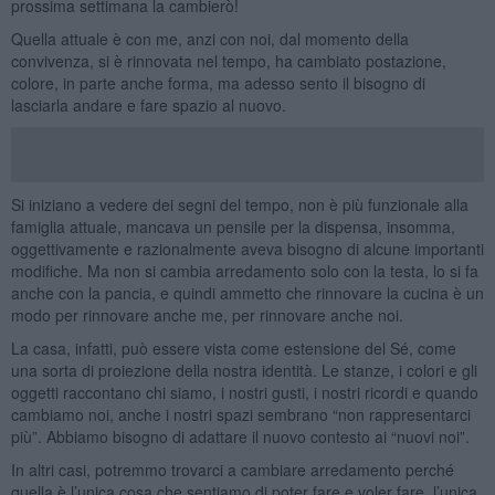
prossima settimana la cambierò!
Quella attuale è con me, anzi con noi, dal momento della
convivenza, si è rinnovata nel tempo, ha cambiato postazione,
colore, in parte anche forma, ma adesso sento il bisogno di
lasciarla andare e fare spazio al nuovo.
Si iniziano a vedere dei segni del tempo, non è più funzionale alla
famiglia attuale, mancava un pensile per la dispensa, insomma,
oggettivamente e razionalmente aveva bisogno di alcune importanti
modifiche. Ma non si cambia arredamento solo con la testa, lo si fa
anche con la pancia, e quindi ammetto che rinnovare la cucina è un
modo per rinnovare anche me, per rinnovare anche noi.
La casa, infatti, può essere vista come estensione del Sé, come
una sorta di proiezione della nostra identità. Le stanze, i colori e gli
oggetti raccontano chi siamo, i nostri gusti, i nostri ricordi e quando
cambiamo noi, anche i nostri spazi sembrano “non rappresentarci
più”. Abbiamo bisogno di adattare il nuovo contesto ai “nuovi noi”.
In altri casi, potremmo trovarci a cambiare arredamento perché
quella è l’unica cosa che sentiamo di poter fare e voler fare, l’unica