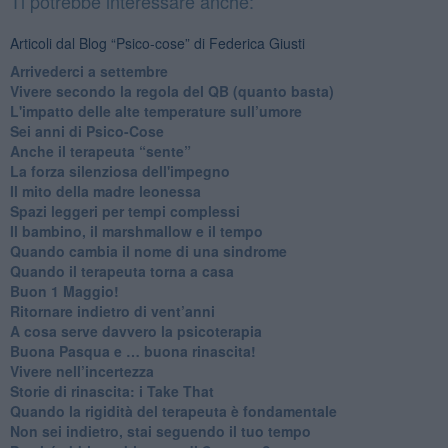
Ti potrebbe interessare anche:
Articoli dal Blog “Psico-cose” di Federica Giusti
​Arrivederci a settembre
​Vivere secondo la regola del QB (quanto basta)
​L'impatto delle alte temperature sull’umore
Sei anni di Psico-Cose
​Anche il terapeuta “sente”
​La forza silenziosa dell'impegno
​Il mito della madre leonessa
Spazi leggeri per tempi complessi
Il bambino, il marshmallow e il tempo
​Quando cambia il nome di una sindrome
​Quando il terapeuta torna a casa
​Buon 1 Maggio!
Ritornare indietro di vent’anni
​A cosa serve davvero la psicoterapia
​Buona Pasqua e … buona rinascita!
​Vivere nell’incertezza
​Storie di rinascita: i Take That
​Quando la rigidità del terapeuta è fondamentale
​Non sei indietro, stai seguendo il tuo tempo