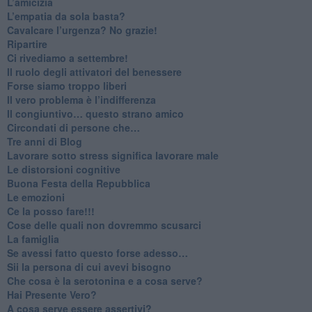
​L’amicizia
​L’empatia da sola basta?
​Cavalcare l’urgenza? No grazie!
Ripartire
​Ci rivediamo a settembre!
​Il ruolo degli attivatori del benessere
​Forse siamo troppo liberi
​Il vero problema è l’indifferenza
​Il congiuntivo… questo strano amico
​Circondati di persone che…
​Tre anni di Blog
​Lavorare sotto stress significa lavorare male
​Le distorsioni cognitive
​Buona Festa della Repubblica
Le emozioni
​Ce la posso fare!!!
​Cose delle quali non dovremmo scusarci
​La famiglia
​Se avessi fatto questo forse adesso…
​Sii la persona di cui avevi bisogno
Che cosa è la serotonina e a cosa serve?
​Hai Presente Vero?
A cosa serve essere assertivi?