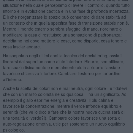
situazione nella quale percepiamo di avere il controllo, quando tutto
intorno è in evoluzione caotica e in una fase di profonda incertezza.
È lì che riorganizzare lo spazio può consentirci di dare stabilità ad
un contesto che in quella specifica fase di transizione stabile non è.
Mentre il mondo esterno sembra sfuggirci di mano, riordinare o
modificare la casa ci restituisce una sensazione di padronanza:
decidiamo noi dove mettere le cose, come disporle, cosa tenere e
cosa lasciar andare.
Ha spopolato negli ultimi anni la tecnica del decluttering, ossia il
liberarsi dal superfluo come aiuto interiore. Ridurre, semplificare,
fare spazio fisicamente e mentalmente aiuta a ridurre l’ansia e
favorisce chiarezza interiore. Cambiare l’esterno per far ordine
all’interno.
Anche la scelta dei colori non è mai neutra, ogni colore - e fidatevi
che con un marito colorista ne so qualcosa! - ha un significato. Ad
esempio il giallo esprime energia e creatività, il blu calma e
favorisce la concentrazione, mentre il verde infonde equilibrio e
serenità (che ve lo dico a fare che la nostra nuova cucina sarà di
una tonalità di verde?!). Cambiare colore favorisce una sorta di
auto-regolazione emotiva, utile per sostenere un nuovo equilibrio
psicologico.