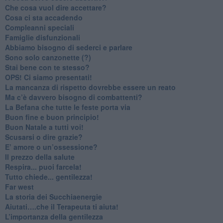
​Che cosa vuol dire accettare?
​Cosa ci sta accadendo
​Compleanni speciali
​Famiglie disfunzionali
​Abbiamo bisogno di sederci e parlare
Sono solo canzonette (?)
​Stai bene con te stesso?
​OPS! Ci siamo presentati!
​La mancanza di rispetto dovrebbe essere un reato
​Ma c’è davvero bisogno di combattenti?
​La Befana che tutte le feste porta via
Buon fine e buon principio!
​Buon Natale a tutti voi!
​Scusarsi o dire grazie?
​E’ amore o un’ossessione?
​Il prezzo della salute
​Respira... puoi farcela!
​Tutto chiede... gentilezza!
​Far west
​La storia dei Succhiaenergie
​Aiutati….che il Terapeuta ti aiuta!
​L’importanza della gentilezza