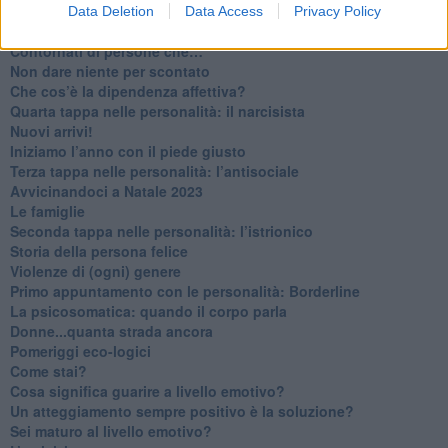
​Venerdì emozionalmente sostenibile
Data Deletion
Data Access
Privacy Policy
Ma ti ascolti?
Contornati di persone che…
Non dare niente per scontato
Che cos’è la dipendenza affettiva?
Quarta tappa nelle personalità: il narcisista
​Nuovi arrivi!
​Iniziamo l’anno con il piede giusto
​Terza tappa nelle personalità: l’antisociale
​Avvicinandoci a Natale 2023
Le famiglie
Seconda tappa nelle personalità: l’istrionico
​Storia della persona felice
Violenze di (ogni) genere
​Primo appuntamento con le personalità: Borderline
La psicosomatica: quando il corpo parla
Donne...quanta strada ancora
​Pomeriggi eco-logici
​Come stai?
Cosa significa guarire a livello emotivo?
​Un atteggiamento sempre positivo è la soluzione?
​Sei maturo al livello emotivo?