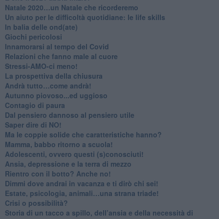
​Natale 2020…un Natale che ricorderemo
Un aiuto per le difficoltà quotidiane: le life skills
​In balia delle ond(ate)
Giochi pericolosi
Innamorarsi al tempo del Covid
​Relazioni che fanno male al cuore
​Stressi-AMO-ci meno!
​La prospettiva della chiusura
​Andrà tutto…come andrà!
Autunno piovoso...ed uggioso
​Contagio di paura
​Dal pensiero dannoso al pensiero utile
​Saper dire di NO!
​Ma le coppie solide che caratteristiche hanno?
​Mamma, babbo ritorno a scuola!
Adolescenti, ovvero questi (s)conosciuti!
Ansia, depressione e la terra di mezzo
​Rientro con il botto? Anche no!
Dimmi dove andrai in vacanza e ti dirò chi sei!
​Estate, psicologia, animali…una strana triade!
​Crisi o possibilità?
​Storia di un tacco a spillo, dell’ansia e della necessità di