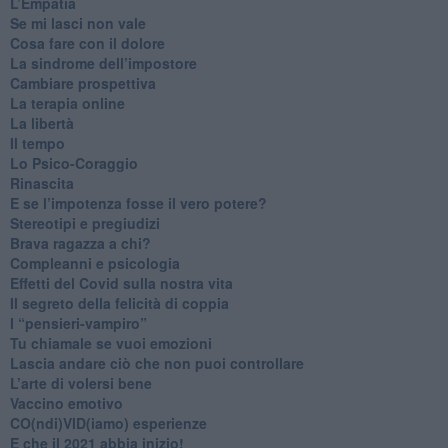
​L’Empatia
​Se mi lasci non vale
Cosa fare con il dolore
​La sindrome dell’impostore
​Cambiare prospettiva
La terapia online
La libertà
​Il tempo
​Lo Psico-Coraggio
Rinascita
​E se l’impotenza fosse il vero potere?
Stereotipi e pregiudizi
​Brava ragazza a chi?
​Compleanni e psicologia
Effetti del Covid sulla nostra vita
Il segreto della felicità di coppia
​I “pensieri-vampiro”
​Tu chiamale se vuoi emozioni
​Lascia andare ciò che non puoi controllare
L’arte di volersi bene
​Vaccino emotivo
CO(ndi)VID(iamo) esperienze
​E che il 2021 abbia inizio!