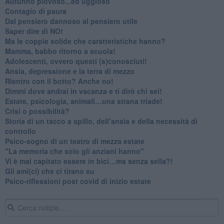
Autunno piovoso...ed uggioso
​Contagio di paura
​Dal pensiero dannoso al pensiero utile
​Saper dire di NO!
​Ma le coppie solide che caratteristiche hanno?
​Mamma, babbo ritorno a scuola!
Adolescenti, ovvero questi (s)conosciuti!
Ansia, depressione e la terra di mezzo
​Rientro con il botto? Anche no!
Dimmi dove andrai in vacanza e ti dirò chi sei!
​Estate, psicologia, animali…una strana triade!
​Crisi o possibilità?
​Storia di un tacco a spillo, dell’ansia e della necessità di
controllo
​Psico-sogno di un teatro di mezza estate
"La memoria che solo gli anziani hanno"
​Vi è mai capitato essere in bici…ma senza sella?!
​Gli ami(ci) che ci tirano su
Psico-riflessioni post covid di inizio estate