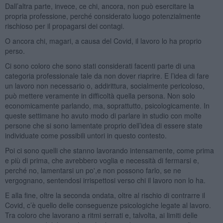
Dall’altra parte, invece, ce chi, ancora, non può esercitare la
propria professione, perché considerato luogo potenzialmente
rischioso per il propagarsi dei contagi.
O ancora chi, magari, a causa del Covid, il lavoro lo ha proprio
perso.
Ci sono coloro che sono stati considerati facenti parte di una
categoria professionale tale da non dover riaprire. E l’idea di fare
un lavoro non necessario o, addirittura, socialmente pericoloso,
può mettere veramente in difficoltà quella persona. Non solo
economicamente parlando, ma, soprattutto, psicologicamente. In
queste settimane ho avuto modo di parlare in studio con molte
persone che si sono lamentate proprio dell’idea di essere state
individuate come possibili untori in questo contesto.
Poi ci sono quelli che stanno lavorando intensamente, come prima
e più di prima, che avrebbero voglia e necessità di fermarsi e,
perché no, lamentarsi un po',e non possono farlo, se ne
vergognano, sentendosi irrispettosi verso chi il lavoro non lo ha.
E alla fine, oltre la seconda ondata, oltre al rischio di contrarre il
Covid, c’è quello delle conseguenze psicologiche legate al lavoro.
Tra coloro che lavorano a ritmi serrati e, talvolta, ai limiti delle