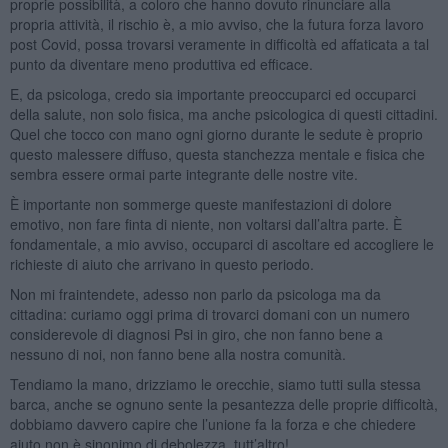
proprie possibilità, a coloro che hanno dovuto rinunciare alla
propria attività, il rischio è, a mio avviso, che la futura forza lavoro
post Covid, possa trovarsi veramente in difficoltà ed affaticata a tal
punto da diventare meno produttiva ed efficace.
E, da psicologa, credo sia importante preoccuparci ed occuparci
della salute, non solo fisica, ma anche psicologica di questi cittadini.
Quel che tocco con mano ogni giorno durante le sedute è proprio
questo malessere diffuso, questa stanchezza mentale e fisica che
sembra essere ormai parte integrante delle nostre vite.
È importante non sommerge queste manifestazioni di dolore
emotivo, non fare finta di niente, non voltarsi dall’altra parte. È
fondamentale, a mio avviso, occuparci di ascoltare ed accogliere le
richieste di aiuto che arrivano in questo periodo.
Non mi fraintendete, adesso non parlo da psicologa ma da
cittadina: curiamo oggi prima di trovarci domani con un numero
considerevole di diagnosi Psi in giro, che non fanno bene a
nessuno di noi, non fanno bene alla nostra comunità.
Tendiamo la mano, drizziamo le orecchie, siamo tutti sulla stessa
barca, anche se ognuno sente la pesantezza delle proprie difficoltà,
dobbiamo davvero capire che l’unione fa la forza e che chiedere
aiuto non è sinonimo di debolezza, tutt’altro!