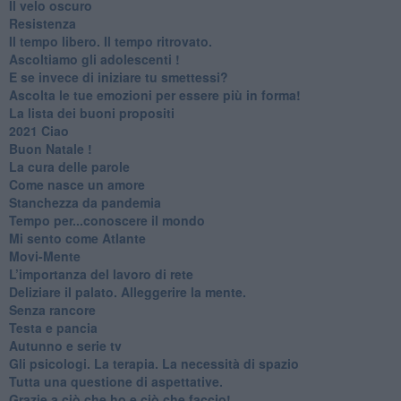
​Il velo oscuro
Resistenza
​Il tempo libero. Il tempo ritrovato.
Ascoltiamo gli adolescenti !
​E se invece di iniziare tu smettessi?
​Ascolta le tue emozioni per essere più in forma!
​La lista dei buoni propositi
2021 Ciao
Buon Natale !
​La cura delle parole
​Come nasce un amore
Stanchezza da pandemia
​Tempo per...conoscere il mondo
​Mi sento come Atlante
​Movi-Mente
​L’importanza del lavoro di rete
​Deliziare il palato. Alleggerire la mente.
​Senza rancore
​Testa e pancia
​Autunno e serie tv
​Gli psicologi. La terapia. La necessità di spazio
​Tutta una questione di aspettative.
​Grazie a ciò che ho e ciò che faccio!