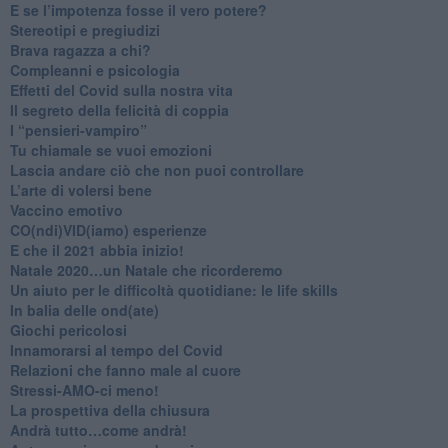
​E se l’impotenza fosse il vero potere?
Stereotipi e pregiudizi
​Brava ragazza a chi?
​Compleanni e psicologia
Effetti del Covid sulla nostra vita
Il segreto della felicità di coppia
​I “pensieri-vampiro”
​Tu chiamale se vuoi emozioni
​Lascia andare ciò che non puoi controllare
L’arte di volersi bene
​Vaccino emotivo
CO(ndi)VID(iamo) esperienze
​E che il 2021 abbia inizio!
​Natale 2020…un Natale che ricorderemo
Un aiuto per le difficoltà quotidiane: le life skills
​In balia delle ond(ate)
Giochi pericolosi
Innamorarsi al tempo del Covid
​Relazioni che fanno male al cuore
​Stressi-AMO-ci meno!
​La prospettiva della chiusura
​Andrà tutto…come andrà!