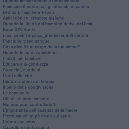
​Quando lasciar andare è fondamentale
Facciamo il punto su...gli attacchi di panico
Di amori, maschere e ruoli
​Amici con cui crescere insieme
​Quando la libertà del bambino deriva dai limiti
Buon XXV Aprile
​Frasi celebri e psico_interessanti di cartoni
​Panchine rosso sangue
​Cosa dice il tuo corpo della tua mente?
​Quando le parole uccidono
​(Falsi) miti familiari
​Educare alla gentilezza
​Cuoricini, cuoricini
I lutti della vita
​Dentro la stanza di terapia
​Il bello della condivisione
Le cose belle
​Gli stili di attaccamento
No, non puoi controllarlo!!!
​L’importanza dell’assenza della madre
​Prendiamoci un pò meno sul serio
​L’anno che verrà
​Cazzullo e nostre radici