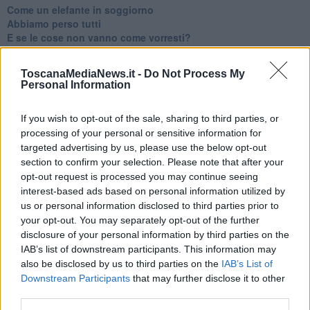
​Come un elefante in soggiorno
​Abbiamo perso tutti
E se le cose non vanno come vorresti?
​Chi sono i genitori elicottero
Come è davvero la terapia
ToscanaMediaNews.it -
Do Not Process My
Quando il diritto alla disconnessione non viene accolto
Personal Information
​L’importanza della comunicazione in famiglia
​Il diritto ad essere disconnessi
If you wish to opt-out of the sale, sharing to third parties, or
​Il pensiero dicotomico e la salute mentale
processing of your personal or sensitive information for
​Consigli di lettura per genitori e non solo
​La Clownterapia
targeted advertising by us, please use the below opt-out
​Differenze tra persone frustrate e non
section to confirm your selection. Please note that after your
L’invisibile fatica mentale
opt-out request is processed you may continue seeing
Vacanze a km zero
interest-based ads based on personal information utilized by
​Buone Vacan(si)e!
us or personal information disclosed to third parties prior to
​Il lato positivo delle cose
your opt-out. You may separately opt-out of the further
​Storie antiche di tempi moderni
disclosure of your personal information by third parties on the
​Quello che alle mamme non dicono
IAB’s list of downstream participants. This information may
Adultescenza
also be disclosed by us to third parties on the
IAB’s List of
Homo imbecillis
Downstream Participants
that may further disclose it to other
​4 anni di Blog
third parties.
Quando il silenzio è aggressivo