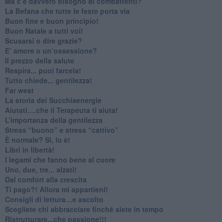
​Ma c’è davvero bisogno di combattenti?
​La Befana che tutte le feste porta via
Buon fine e buon principio!
​Buon Natale a tutti voi!
​Scusarsi o dire grazie?
​E’ amore o un’ossessione?
​Il prezzo della salute
​Respira... puoi farcela!
​Tutto chiede... gentilezza!
​Far west
​La storia dei Succhiaenergie
​Aiutati….che il Terapeuta ti aiuta!
​L’importanza della gentilezza
​Stress “buono” e stress “cattivo”
​È normale? Sì, lo è!
​Libri in libertà!
​I legami che fanno bene al cuore
Uno, due, tre... alzati!​
​Dal comfort alla crescita
​Ti pago?! Allora mi appartieni!​
​Consigli di lettura…e ascolto
​Scegliete chi abbracciare finché siete in tempo
​Ristrutturare...che passione!!!