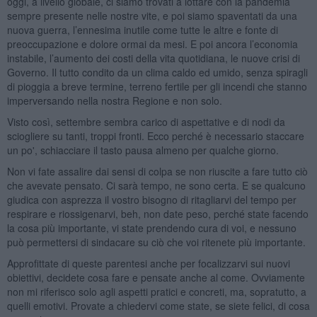
oggi, a livello globale, ci siamo trovati a lottare con la pandemia
sempre presente nelle nostre vite, e poi siamo spaventati da una
nuova guerra, l’ennesima inutile come tutte le altre e fonte di
preoccupazione e dolore ormai da mesi. E poi ancora l’economia
instabile, l’aumento dei costi della vita quotidiana, le nuove crisi di
Governo. Il tutto condito da un clima caldo ed umido, senza spiragli
di pioggia a breve termine, terreno fertile per gli incendi che stanno
imperversando nella nostra Regione e non solo.
Visto così, settembre sembra carico di aspettative e di nodi da
sciogliere su tanti, troppi fronti. Ecco perché è necessario staccare
un po', schiacciare il tasto pausa almeno per qualche giorno.
Non vi fate assalire dai sensi di colpa se non riuscite a fare tutto ciò
che avevate pensato. Ci sarà tempo, ne sono certa. E se qualcuno
giudica con asprezza il vostro bisogno di ritagliarvi del tempo per
respirare e riossigenarvi, beh, non date peso, perché state facendo
la cosa più importante, vi state prendendo cura di voi, e nessuno
può permettersi di sindacare su ciò che voi ritenete più importante.
Approfittate di queste parentesi anche per focalizzarvi sui nuovi
obiettivi, decidete cosa fare e pensate anche al come. Ovviamente
non mi riferisco solo agli aspetti pratici e concreti, ma, sopratutto, a
quelli emotivi. Provate a chiedervi come state, se siete felici, di cosa