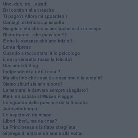
Uno, due, tre... alzati!​
​Dal comfort alla crescita
​Ti pago?! Allora mi appartieni!​
​Consigli di lettura…e ascolto
​Scegliete chi abbracciare finché siete in tempo
​Ristrutturare...che passione!!!
​E che le vacanze abbiano inizio!!!
​Lenta ripresa
​Quando a raccontarsi è lo psicologo
​E se la vendetta fosse la felicità?
​Due anni di Blog
​Indipendenti a tutti i costi?
​Ma alla fine che cosa è e cosa non è la terapia?
​Siamo sicuri sia mio nipote?
​Lamentarsi è davvero sempre sbagliato?
​Metti un sabato al Museo Piaggio
​Lo sguardo della poesia e della filosofia
Autosabotaggio
​Lo aspettavo da tempo
​Liberi liberi...ma da cosa?
​La Principessa e la fiaba sbagliata
Si prega di entrare un’ansia alla volta!