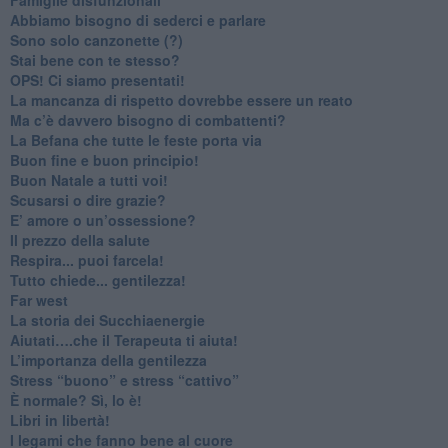
​Abbiamo bisogno di sederci e parlare
Sono solo canzonette (?)
​Stai bene con te stesso?
​OPS! Ci siamo presentati!
​La mancanza di rispetto dovrebbe essere un reato
​Ma c’è davvero bisogno di combattenti?
​La Befana che tutte le feste porta via
Buon fine e buon principio!
​Buon Natale a tutti voi!
​Scusarsi o dire grazie?
​E’ amore o un’ossessione?
​Il prezzo della salute
​Respira... puoi farcela!
​Tutto chiede... gentilezza!
​Far west
​La storia dei Succhiaenergie
​Aiutati….che il Terapeuta ti aiuta!
​L’importanza della gentilezza
​Stress “buono” e stress “cattivo”
​È normale? Sì, lo è!
​Libri in libertà!
​I legami che fanno bene al cuore