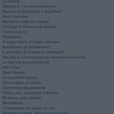
​La felicità
​Ebbene sì, l’ho preso anche io!
​Davvero la psicologia è superflua?
Paure legittime
​Memento celebrare semper
​Consigli di visione e di ascolto
​Il velo oscuro
Resistenza
​Il tempo libero. Il tempo ritrovato.
Ascoltiamo gli adolescenti !
​E se invece di iniziare tu smettessi?
​Ascolta le tue emozioni per essere più in forma!
​La lista dei buoni propositi
2021 Ciao
Buon Natale !
​La cura delle parole
​Come nasce un amore
Stanchezza da pandemia
​Tempo per...conoscere il mondo
​Mi sento come Atlante
​Movi-Mente
​L’importanza del lavoro di rete
​Deliziare il palato. Alleggerire la mente.