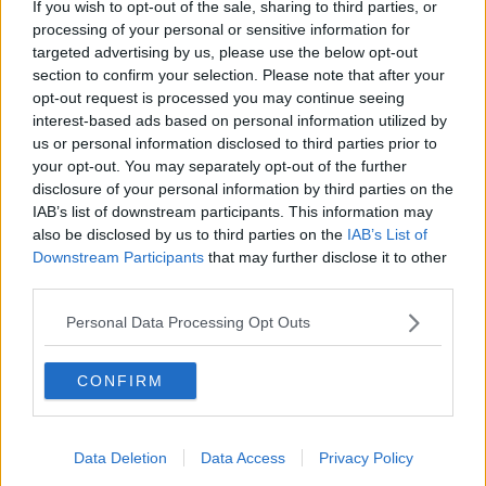
​Storie antiche di tempi moderni
If you wish to opt-out of the sale, sharing to third parties, or
​Quello che alle mamme non dicono
processing of your personal or sensitive information for
Adultescenza
targeted advertising by us, please use the below opt-out
Homo imbecillis
section to confirm your selection. Please note that after your
​4 anni di Blog
opt-out request is processed you may continue seeing
Quando il silenzio è aggressivo
interest-based ads based on personal information utilized by
​Il passato, questo conosciuto!
us or personal information disclosed to third parties prior to
​Clima ballerino e sbalzi d’umore
your opt-out. You may separately opt-out of the further
La maternità
disclosure of your personal information by third parties on the
​L’uomo o l’orso?
IAB’s list of downstream participants. This information may
Non hanno un amico a teatro​
also be disclosed by us to third parties on the
IAB’s List of
​Tutta una questione di rispetto
Downstream Participants
that may further disclose it to other
​Cose che ci esauriscono
third parties.
​Vespa che passione!
​Lasciate ai vostri figli il diritto di piangere
Personal Data Processing Opt Outs
​Parole d’amore regalate al vento
​Essere genitori di un adolescente
​Saper pazientare
CONFIRM
​Giornata del Fiocchetto Lilla
​Venerdì emozionalmente sostenibile
Ma ti ascolti?
Data Deletion
Data Access
Privacy Policy
Contornati di persone che…
Non dare niente per scontato