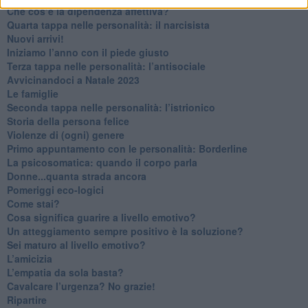
Che cos’è la dipendenza affettiva?
Quarta tappa nelle personalità: il narcisista
​Nuovi arrivi!
​Iniziamo l’anno con il piede giusto
​Terza tappa nelle personalità: l’antisociale
​Avvicinandoci a Natale 2023
Le famiglie
Seconda tappa nelle personalità: l’istrionico
​Storia della persona felice
Violenze di (ogni) genere
​Primo appuntamento con le personalità: Borderline
La psicosomatica: quando il corpo parla
Donne...quanta strada ancora
​Pomeriggi eco-logici
​Come stai?
Cosa significa guarire a livello emotivo?
​Un atteggiamento sempre positivo è la soluzione?
​Sei maturo al livello emotivo?
​L’amicizia
​L’empatia da sola basta?
​Cavalcare l’urgenza? No grazie!
Ripartire