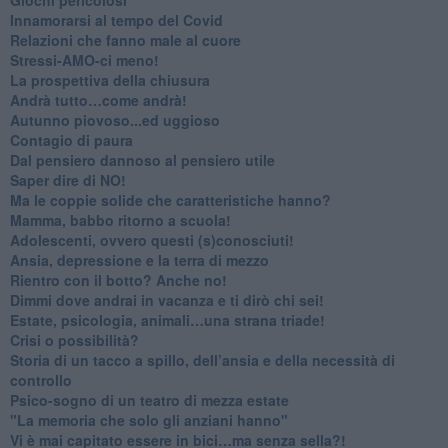
Innamorarsi al tempo del Covid
​Relazioni che fanno male al cuore
​Stressi-AMO-ci meno!
​La prospettiva della chiusura
​Andrà tutto…come andrà!
Autunno piovoso...ed uggioso
​Contagio di paura
​Dal pensiero dannoso al pensiero utile
​Saper dire di NO!
​Ma le coppie solide che caratteristiche hanno?
​Mamma, babbo ritorno a scuola!
Adolescenti, ovvero questi (s)conosciuti!
Ansia, depressione e la terra di mezzo
​Rientro con il botto? Anche no!
Dimmi dove andrai in vacanza e ti dirò chi sei!
​Estate, psicologia, animali…una strana triade!
​Crisi o possibilità?
​Storia di un tacco a spillo, dell’ansia e della necessità di
controllo
​Psico-sogno di un teatro di mezza estate
"La memoria che solo gli anziani hanno"
​Vi è mai capitato essere in bici…ma senza sella?!