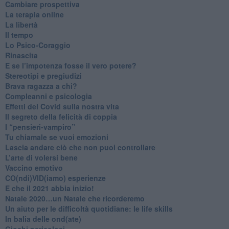
​Cambiare prospettiva
La terapia online
La libertà
​Il tempo
​Lo Psico-Coraggio
Rinascita
​E se l’impotenza fosse il vero potere?
Stereotipi e pregiudizi
​Brava ragazza a chi?
​Compleanni e psicologia
Effetti del Covid sulla nostra vita
Il segreto della felicità di coppia
​I “pensieri-vampiro”
​Tu chiamale se vuoi emozioni
​Lascia andare ciò che non puoi controllare
L’arte di volersi bene
​Vaccino emotivo
CO(ndi)VID(iamo) esperienze
​E che il 2021 abbia inizio!
​Natale 2020…un Natale che ricorderemo
Un aiuto per le difficoltà quotidiane: le life skills
​In balia delle ond(ate)
Giochi pericolosi