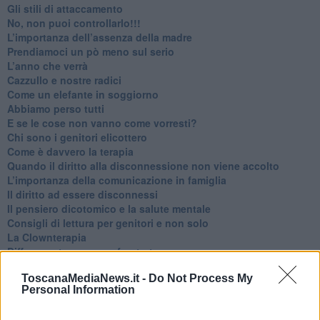
​Gli stili di attaccamento
No, non puoi controllarlo!!!
​L’importanza dell’assenza della madre
​Prendiamoci un pò meno sul serio
​L’anno che verrà
​Cazzullo e nostre radici
​Come un elefante in soggiorno
​Abbiamo perso tutti
E se le cose non vanno come vorresti?
​Chi sono i genitori elicottero
Come è davvero la terapia
Quando il diritto alla disconnessione non viene accolto
​L’importanza della comunicazione in famiglia
​Il diritto ad essere disconnessi
​Il pensiero dicotomico e la salute mentale
​Consigli di lettura per genitori e non solo
​La Clownterapia
​Differenze tra persone frustrate e non
L’invisibile fatica mentale
ToscanaMediaNews.it -
Do Not Process My
Vacanze a km zero
Personal Information
​Buone Vacan(si)e!
​Il lato positivo delle cose