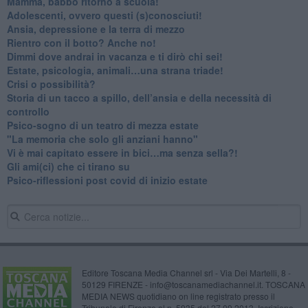
​Mamma, babbo ritorno a scuola!
Adolescenti, ovvero questi (s)conosciuti!
Ansia, depressione e la terra di mezzo
​Rientro con il botto? Anche no!
Dimmi dove andrai in vacanza e ti dirò chi sei!
​Estate, psicologia, animali…una strana triade!
​Crisi o possibilità?
​Storia di un tacco a spillo, dell’ansia e della necessità di
controllo
​Psico-sogno di un teatro di mezza estate
"La memoria che solo gli anziani hanno"
​Vi è mai capitato essere in bici…ma senza sella?!
​Gli ami(ci) che ci tirano su
Psico-riflessioni post covid di inizio estate
Editore Toscana Media Channel srl - Via Dei Martelli, 8 -
50129 FIRENZE - info@toscanamediachannel.it. TOSCANA
MEDIA NEWS quotidiano on line registrato presso il
Tribunale di Firenze al n. 5935 del 27.09.2013. Iscrizione