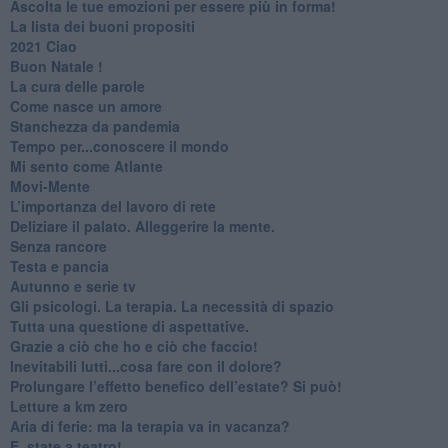
​Ascolta le tue emozioni per essere più in forma!
​La lista dei buoni propositi
2021 Ciao
Buon Natale !
​La cura delle parole
​Come nasce un amore
Stanchezza da pandemia
​Tempo per...conoscere il mondo
​Mi sento come Atlante
​Movi-Mente
​L’importanza del lavoro di rete
​Deliziare il palato. Alleggerire la mente.
​Senza rancore
​Testa e pancia
​Autunno e serie tv
​Gli psicologi. La terapia. La necessità di spazio
​Tutta una questione di aspettative.
​Grazie a ciò che ho e ciò che faccio!
​Inevitabili lutti...cosa fare con il dolore?
Prolungare l’effetto benefico dell’estate? Si può!
​Letture a km zero
​Aria di ferie: ma la terapia va in vacanza?
​E_state a teatro!