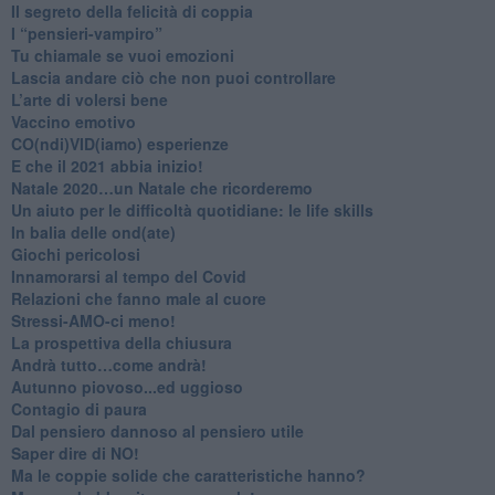
Il segreto della felicità di coppia
​I “pensieri-vampiro”
​Tu chiamale se vuoi emozioni
​Lascia andare ciò che non puoi controllare
L’arte di volersi bene
​Vaccino emotivo
CO(ndi)VID(iamo) esperienze
​E che il 2021 abbia inizio!
​Natale 2020…un Natale che ricorderemo
Un aiuto per le difficoltà quotidiane: le life skills
​In balia delle ond(ate)
Giochi pericolosi
Innamorarsi al tempo del Covid
​Relazioni che fanno male al cuore
​Stressi-AMO-ci meno!
​La prospettiva della chiusura
​Andrà tutto…come andrà!
Autunno piovoso...ed uggioso
​Contagio di paura
​Dal pensiero dannoso al pensiero utile
​Saper dire di NO!
​Ma le coppie solide che caratteristiche hanno?