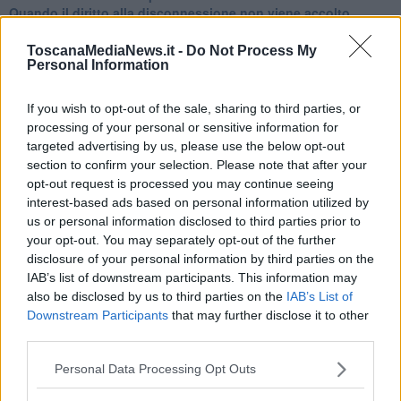
Quando il diritto alla disconnessione non viene accolto
​L’importanza della comunicazione in famiglia
​Il diritto ad essere disconnessi
ToscanaMediaNews.it -
Do Not Process My
Personal Information
​Il pensiero dicotomico e la salute mentale
​Consigli di lettura per genitori e non solo
​La Clownterapia
If you wish to opt-out of the sale, sharing to third parties, or
​Differenze tra persone frustrate e non
processing of your personal or sensitive information for
L’invisibile fatica mentale
targeted advertising by us, please use the below opt-out
Vacanze a km zero
section to confirm your selection. Please note that after your
​Buone Vacan(si)e!
opt-out request is processed you may continue seeing
​Il lato positivo delle cose
interest-based ads based on personal information utilized by
​Storie antiche di tempi moderni
us or personal information disclosed to third parties prior to
​Quello che alle mamme non dicono
your opt-out. You may separately opt-out of the further
Adultescenza
disclosure of your personal information by third parties on the
Homo imbecillis
IAB’s list of downstream participants. This information may
​4 anni di Blog
also be disclosed by us to third parties on the
IAB’s List of
Quando il silenzio è aggressivo
Downstream Participants
that may further disclose it to other
​Il passato, questo conosciuto!
​Clima ballerino e sbalzi d’umore
third parties.
La maternità
​L’uomo o l’orso?
Personal Data Processing Opt Outs
Non hanno un amico a teatro​