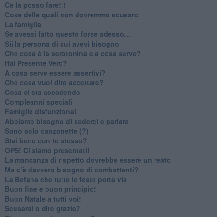
​Ce la posso fare!!!
​Cose delle quali non dovremmo scusarci
​La famiglia
​Se avessi fatto questo forse adesso…
​Sii la persona di cui avevi bisogno
Che cosa è la serotonina e a cosa serve?
​Hai Presente Vero?
A cosa serve essere assertivi?
​Che cosa vuol dire accettare?
​Cosa ci sta accadendo
​Compleanni speciali
​Famiglie disfunzionali
​Abbiamo bisogno di sederci e parlare
Sono solo canzonette (?)
​Stai bene con te stesso?
​OPS! Ci siamo presentati!
​La mancanza di rispetto dovrebbe essere un reato
​Ma c’è davvero bisogno di combattenti?
​La Befana che tutte le feste porta via
Buon fine e buon principio!
​Buon Natale a tutti voi!
​Scusarsi o dire grazie?