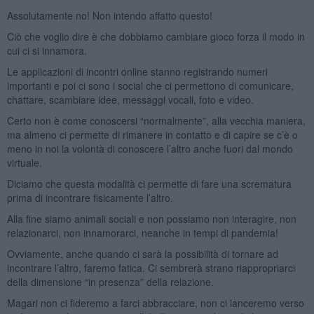
Assolutamente no! Non intendo affatto questo!
Ciò che voglio dire è che dobbiamo cambiare gioco forza il modo in
cui ci si innamora.
Le applicazioni di incontri online stanno registrando numeri
importanti e poi ci sono i social che ci permettono di comunicare,
chattare, scambiare idee, messaggi vocali, foto e video.
Certo non è come conoscersi “normalmente”, alla vecchia maniera,
ma almeno ci permette di rimanere in contatto e di capire se c’è o
meno in noi la volontà di conoscere l’altro anche fuori dal mondo
virtuale.
Diciamo che questa modalità ci permette di fare una scrematura
prima di incontrare fisicamente l’altro.
Alla fine siamo animali sociali e non possiamo non interagire, non
relazionarci, non innamorarci, neanche in tempi di pandemia!
Ovviamente, anche quando ci sarà la possibilità di tornare ad
incontrare l’altro, faremo fatica. Ci sembrerà strano riappropriarci
della dimensione “in presenza” della relazione.
Magari non ci fideremo a farci abbracciare, non ci lanceremo verso