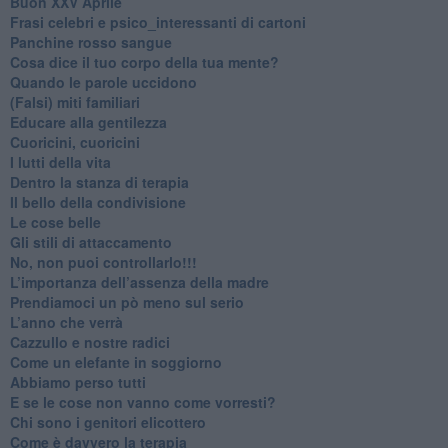
Buon XXV Aprile
​Frasi celebri e psico_interessanti di cartoni
​Panchine rosso sangue
​Cosa dice il tuo corpo della tua mente?
​Quando le parole uccidono
​(Falsi) miti familiari
​Educare alla gentilezza
​Cuoricini, cuoricini
I lutti della vita
​Dentro la stanza di terapia
​Il bello della condivisione
Le cose belle
​Gli stili di attaccamento
No, non puoi controllarlo!!!
​L’importanza dell’assenza della madre
​Prendiamoci un pò meno sul serio
​L’anno che verrà
​Cazzullo e nostre radici
​Come un elefante in soggiorno
​Abbiamo perso tutti
E se le cose non vanno come vorresti?
​Chi sono i genitori elicottero
Come è davvero la terapia