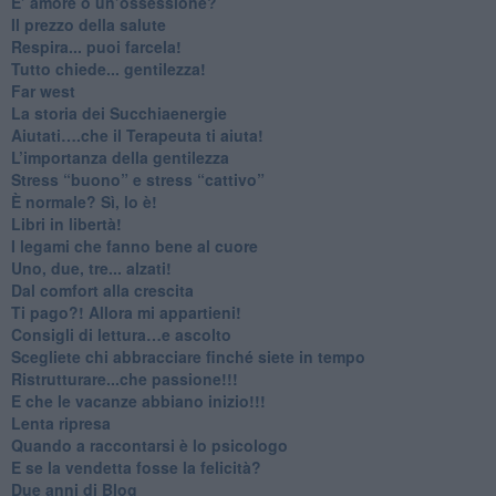
​E’ amore o un’ossessione?
​Il prezzo della salute
​Respira... puoi farcela!
​Tutto chiede... gentilezza!
​Far west
​La storia dei Succhiaenergie
​Aiutati….che il Terapeuta ti aiuta!
​L’importanza della gentilezza
​Stress “buono” e stress “cattivo”
​È normale? Sì, lo è!
​Libri in libertà!
​I legami che fanno bene al cuore
Uno, due, tre... alzati!​
​Dal comfort alla crescita
​Ti pago?! Allora mi appartieni!​
​Consigli di lettura…e ascolto
​Scegliete chi abbracciare finché siete in tempo
​Ristrutturare...che passione!!!
​E che le vacanze abbiano inizio!!!
​Lenta ripresa
​Quando a raccontarsi è lo psicologo
​E se la vendetta fosse la felicità?
​Due anni di Blog