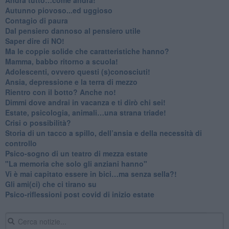
Autunno piovoso...ed uggioso
​Contagio di paura
​Dal pensiero dannoso al pensiero utile
​Saper dire di NO!
​Ma le coppie solide che caratteristiche hanno?
​Mamma, babbo ritorno a scuola!
Adolescenti, ovvero questi (s)conosciuti!
Ansia, depressione e la terra di mezzo
​Rientro con il botto? Anche no!
Dimmi dove andrai in vacanza e ti dirò chi sei!
​Estate, psicologia, animali…una strana triade!
​Crisi o possibilità?
​Storia di un tacco a spillo, dell’ansia e della necessità di
controllo
​Psico-sogno di un teatro di mezza estate
"La memoria che solo gli anziani hanno"
​Vi è mai capitato essere in bici…ma senza sella?!
​Gli ami(ci) che ci tirano su
Psico-riflessioni post covid di inizio estate