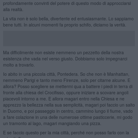
profondamente convinti del potere di questo modo di approcciarsi
alla realtà.
La vita non è solo bella, divertente ed entusiasmante. Lo sappiamo
bene tutti. In alcuni momenti fa proprio schifo, diciamo la verità.
Ma difficilmente non esiste nemmeno un pezzetto della nostra
esistenza che vada nel verso giusto. Dobbiamo solo impegnarci
molto a trovarlo.
Io abito in una piccola città, Pontedera. So che non è Manhattan,
nemmeno Parigi e tanto meno Firenze, solo per citarne alcune. E
allora? Posso scegliere se mettermi qua a battere i piedi in terra di
fronte alla chiesa del Crocifisso, oppure iniziare a scovare angoli
piacevoli intorno a me. E allora magari entro nella Chiesa e ne
apprezzo la bellezza nella sua semplicità, magari poi faccio un salto
in Duomo, e poi passeggio in centro, cammino lungo il fiume, vado
a fare colazione in una delle numerose ottime pasticcerie, mi godo
un tramonto al lago, magari mangiando una pizza.
E se faccio questo per la mia città, perché non posso farlo con la