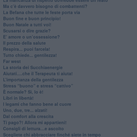
​Ma c’è davvero bisogno di combattenti?
​La Befana che tutte le feste porta via
Buon fine e buon principio!
​Buon Natale a tutti voi!
​Scusarsi o dire grazie?
​E’ amore o un’ossessione?
​Il prezzo della salute
​Respira... puoi farcela!
​Tutto chiede... gentilezza!
​Far west
​La storia dei Succhiaenergie
​Aiutati….che il Terapeuta ti aiuta!
​L’importanza della gentilezza
​Stress “buono” e stress “cattivo”
​È normale? Sì, lo è!
​Libri in libertà!
​I legami che fanno bene al cuore
Uno, due, tre... alzati!​
​Dal comfort alla crescita
​Ti pago?! Allora mi appartieni!​
​Consigli di lettura…e ascolto
​Scegliete chi abbracciare finché siete in tempo