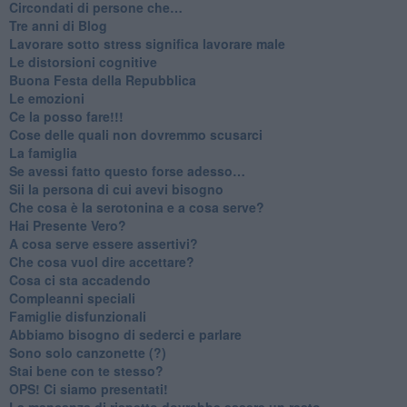
​Circondati di persone che…
​Tre anni di Blog
​Lavorare sotto stress significa lavorare male
​Le distorsioni cognitive
​Buona Festa della Repubblica
Le emozioni
​Ce la posso fare!!!
​Cose delle quali non dovremmo scusarci
​La famiglia
​Se avessi fatto questo forse adesso…
​Sii la persona di cui avevi bisogno
Che cosa è la serotonina e a cosa serve?
​Hai Presente Vero?
A cosa serve essere assertivi?
​Che cosa vuol dire accettare?
​Cosa ci sta accadendo
​Compleanni speciali
​Famiglie disfunzionali
​Abbiamo bisogno di sederci e parlare
Sono solo canzonette (?)
​Stai bene con te stesso?
​OPS! Ci siamo presentati!
​La mancanza di rispetto dovrebbe essere un reato