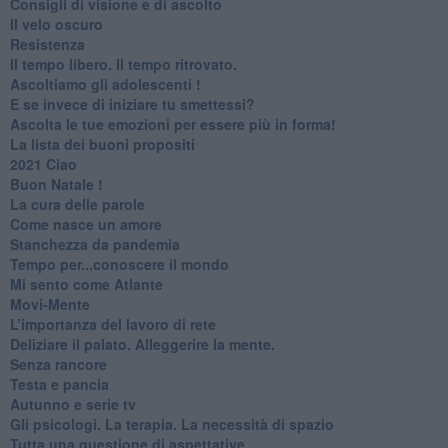
​Consigli di visione e di ascolto
​Il velo oscuro
Resistenza
​Il tempo libero. Il tempo ritrovato.
Ascoltiamo gli adolescenti !
​E se invece di iniziare tu smettessi?
​Ascolta le tue emozioni per essere più in forma!
​La lista dei buoni propositi
2021 Ciao
Buon Natale !
​La cura delle parole
​Come nasce un amore
Stanchezza da pandemia
​Tempo per...conoscere il mondo
​Mi sento come Atlante
​Movi-Mente
​L’importanza del lavoro di rete
​Deliziare il palato. Alleggerire la mente.
​Senza rancore
​Testa e pancia
​Autunno e serie tv
​Gli psicologi. La terapia. La necessità di spazio
​Tutta una questione di aspettative.