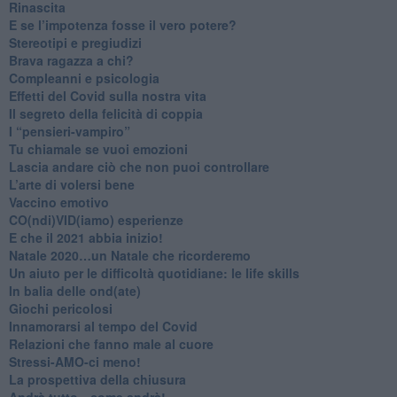
Rinascita
​E se l’impotenza fosse il vero potere?
Stereotipi e pregiudizi
​Brava ragazza a chi?
​Compleanni e psicologia
Effetti del Covid sulla nostra vita
Il segreto della felicità di coppia
​I “pensieri-vampiro”
​Tu chiamale se vuoi emozioni
​Lascia andare ciò che non puoi controllare
L’arte di volersi bene
​Vaccino emotivo
CO(ndi)VID(iamo) esperienze
​E che il 2021 abbia inizio!
​Natale 2020…un Natale che ricorderemo
Un aiuto per le difficoltà quotidiane: le life skills
​In balia delle ond(ate)
Giochi pericolosi
Innamorarsi al tempo del Covid
​Relazioni che fanno male al cuore
​Stressi-AMO-ci meno!
​La prospettiva della chiusura
​Andrà tutto…come andrà!