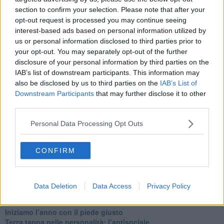
Quando il silenzio è aggressivo
section to confirm your selection. Please note that after your
​Il passato, questo conosciuto!
opt-out request is processed you may continue seeing
​Clima ballerino e sbalzi d’umore
interest-based ads based on personal information utilized by
La maternità
us or personal information disclosed to third parties prior to
​L’uomo o l’orso?
Non hanno un amico a teatro​
your opt-out. You may separately opt-out of the further
​Tutta una questione di rispetto
disclosure of your personal information by third parties on the
​Cose che ci esauriscono
IAB’s list of downstream participants. This information may
​Vespa che passione!
also be disclosed by us to third parties on the
IAB’s List of
​Lasciate ai vostri figli il diritto di piangere
Downstream Participants
that may further disclose it to other
​Parole d’amore regalate al vento
third parties.
​Essere genitori di un adolescente
​Saper pazientare
Personal Data Processing Opt Outs
​Giornata del Fiocchetto Lilla
​Venerdì emozionalmente sostenibile
CONFIRM
Ma ti ascolti?
Contornati di persone che…
Non dare niente per scontato
Che cos’è la dipendenza affettiva?
Data Deletion
Data Access
Privacy Policy
Quarta tappa nelle personalità: il narcisista
​Nuovi arrivi!
​Iniziamo l’anno con il piede giusto
​Terza tappa nelle personalità: l’antisociale