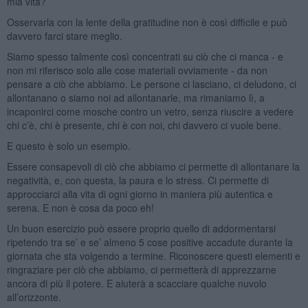
mia vita?
Osservarla con la lente della gratitudine non è così difficile e può
davvero farci stare meglio.
Siamo spesso talmente così concentrati su ciò che ci manca - e
non mi riferisco solo alle cose materiali ovviamente - da non
pensare a ciò che abbiamo. Le persone ci lasciano, ci deludono, ci
allontanano o siamo noi ad allontanarle, ma rimaniamo lì, a
incaponirci come mosche contro un vetro, senza riuscire a vedere
chi c’è, chi è presente, chi è con noi, chi davvero ci vuole bene.
E questo è solo un esempio.
Essere consapevoli di ciò che abbiamo ci permette di allontanare la
negatività, e, con questa, la paura e lo stress. Ci permette di
approcciarci alla vita di ogni giorno in maniera più autentica e
serena. E non è cosa da poco eh!
Un buon esercizio può essere proprio quello di addormentarsi
ripetendo tra se’ e se’ almeno 5 cose positive accadute durante la
giornata che sta volgendo a termine. Riconoscere questi elementi e
ringraziare per ciò che abbiamo, ci permetterà di apprezzarne
ancora di più il potere. E aiuterà a scacciare qualche nuvolo
all’orizzonte.