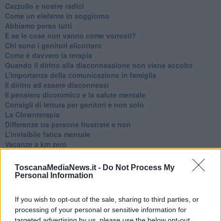
​Cazzullo e nostre radici
​Come un elefante in soggiorno
​Abbiamo perso tutti
E se le cose non vanno come vorresti?
​Chi sono i genitori elicottero
Come è davvero la terapia
Quando il diritto alla disconnessione non viene accolto
​L’importanza della comunicazione in famiglia
​Il diritto ad essere disconnessi
​Il pensiero dicotomico e la salute mentale
​Consigli di lettura per genitori e non solo
​La Clownterapia
​Differenze tra persone frustrate e non
L’invisibile fatica mentale
Vacanze a km zero
​Buone Vacan(si)e!
​Il lato positivo delle cose
ToscanaMediaNews.it -
Do Not Process My
​Storie antiche di tempi moderni
Personal Information
​Quello che alle mamme non dicono
Adultescenza
If you wish to opt-out of the sale, sharing to third parties, or
Homo imbecillis
processing of your personal or sensitive information for
​4 anni di Blog
targeted advertising by us, please use the below opt-out