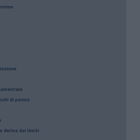
ermine
ressione
à
ndamentale
cchi di panico
e
 deriva dai limiti