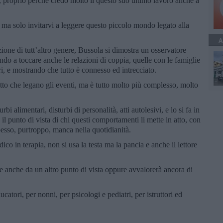
e, proprio perché credo molto il questo suo ultimo lavoro anche a
ma solo invitarvi a leggere questo piccolo mondo legato alla
A
one di tutt’altro genere, Bussola si dimostra un osservatore
ando a toccare anche le relazioni di coppia, quelle con le famiglie
tori, e mostrando che tutto è connesso ed intrecciato.
to che legano gli eventi, ma è tutto molto più complesso, molto
bi alimentari, disturbi di personalità, atti autolesivi, e lo si fa in
il punto di vista di chi questi comportamenti li mette in atto, con
pesso, purtroppo, manca nella quotidianità.
co in terapia, non si usa la testa ma la pancia e anche il lettore
se anche da un altro punto di vista oppure avvalorerà ancora di
ucatori, per nonni, per psicologi e pediatri, per istruttori ed