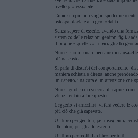
aver letto che l’affluenza è stata important
livello professionale.
Come sempre non voglio spoilerare niente, 
psicopatologia e alla genitorialità.
Senza sapere di esserlo, avendo una formazi
sistemico delle relazioni genitori-figli, and
d’origine e quelle con i pari, gli altri geni
Non esistono banali meccanismi causa-effet
più nascosto.
Si parla di disturbi del comportamento, distur
maniera schietta e diretta, anche prendendo 
un rispetto, una cura e un’attenzione che s
Non si giudica ma si cerca di capire, come di
viene invitato a fare questo.
Leggerlo vi arricchirà, vi farà vedere le co
più ciò che già sapevate.
Un libro per genitori, per insegnanti, per ed
allenatori, per gli adolescenti.
Un libro per molti. Un libro per tutti.