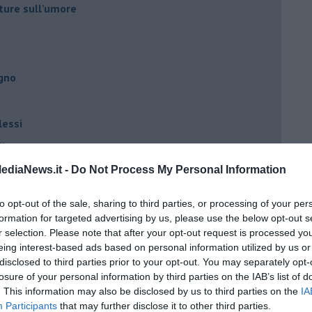
ture sull’umore
egno
lessi
 il tempo
na sindrome
ediaNews.it -
Do Not Process My Personal Information
casa
to opt-out of the sale, sharing to third parties, or processing of your per
formation for targeted advertising by us, please use the below opt-out s
r selection. Please note that after your opt-out request is processed y
i
eing interest-based ads based on personal information utilized by us or
oterapia
disclosed to third parties prior to your opt-out. You may separately opt-
losure of your personal information by third parties on the IAB’s list of
scita!
. This information may also be disclosed by us to third parties on the
IA
Participants
that may further disclose it to other third parties.