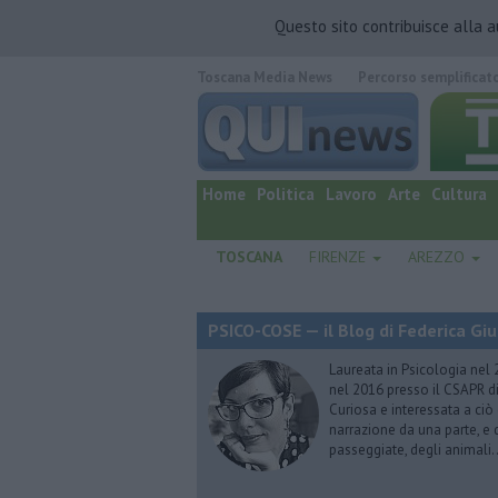
Questo sito contribuisce alla 
Toscana Media News
Percorso semplificat
quotidiano online.
Home
Politica
Lavoro
Arte
Cultura
TOSCANA
FIRENZE
AREZZO
PSICO-COSE — il Blog di Federica Giu
Laureata in Psicologia nel 
nel 2016 presso il CSAPR di
Curiosa e interessata a ciò
narrazione da una parte, e d
passeggiate, degli animali…