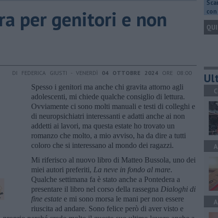
Scar
ura per genitori e non
con 
QUI
DI FEDERICA GIUSTI - VENERDÌ
04 OTTOBRE 2024
ORE 08:00
Ult
Spesso i genitori ma anche chi gravita attorno agli
C
adolescenti, mi chiede qualche consiglio di lettura.
Ovviamente ci sono molti manuali e testi di colleghi e
di neuropsichiatri interessanti e adatti anche ai non
addetti ai lavori, ma questa estate ho trovato un
romanzo che molto, a mio avviso, ha da dire a tutti
coloro che si interessano al mondo dei ragazzi.
A
Mi riferisco al nuovo libro di Matteo Bussola, uno dei
miei autori preferiti,
La neve in fondo al mare
.
Qualche settimana fa è stato anche a Pontedera a
presentare il libro nel corso della rassegna
Dialoghi di
fine estate
e mi sono morsa le mani per non essere
A
riuscita ad andare. Sono felice però di aver visto e