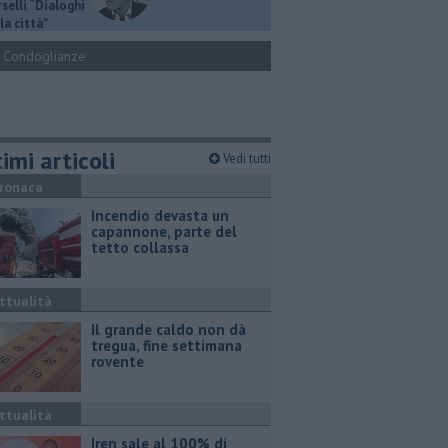
selli “Dialoghi
la città"
Condoglianze
imi articoli
Vedi tutti
ronaca
Incendio devasta un
capannone, parte del
tetto collassa
ttualità
Il grande caldo non dà
tregua, fine settimana
rovente
ttualità
Iren sale al 100% di