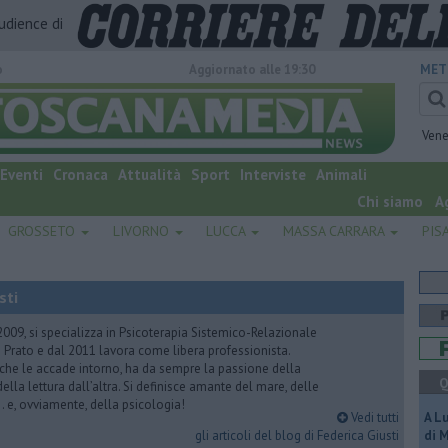
audience di
o
Aggiornato alle 19:30
MET
Vene
Eventi
Cronaca
Attualità
Sport
Interviste
Animali
Chi siamo
A
GROSSETO
LIVORNO
LUCCA
MASSA CARRARA
PIS
sti
2009, si specializza in Psicoterapia Sistemico-Relazionale
 Prato e dal 2011 lavora come libera professionista.
 che le accade intorno, ha da sempre la passione della
Q
ella lettura dall’altra. Si definisce amante del mare, delle
 e, ovviamente, della psicologia!
Vedi tutti
A L
gli articoli del blog di Federica Giusti
di 