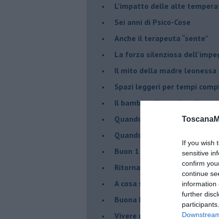
​L'impatto delle alte tempera
Sei anni di Psico-Cose
​Anche il terapeuta “sente”
​La forza silenziosa dell'imp
​Il mito della madre leonessa
Spazi leggeri per tempi comp
Il bambino, il marshmallow e
​Quando cambia il nome di u
ToscanaM
​Quando il terapeuta torna a 
If you wish 
​Buon 1 Maggio!
sensitive in
confirm you
Ritornare indietro di vent’ann
continue se
​A cosa serve davvero la psic
information 
further disc
​Buona Pasqua e … buona rina
participants
​Vivere nell’incertezza
Downstream 