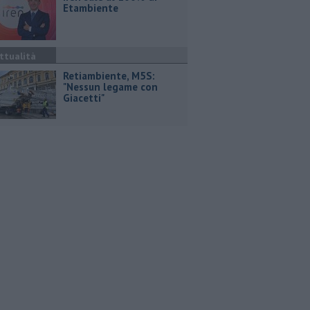
Etambiente
ttualità
Retiambiente, M5S:
"Nessun legame con
Giacetti"