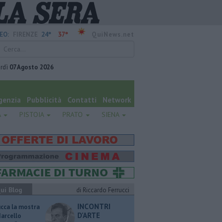
24°
37°
EO:
FIRENZE
QuiNews.net
rdì
07 Agosto 2026
genzia
Pubblicità
Contatti
Network
A
PISTOIA
PRATO
SIENA
ui Blog
di Riccardo Ferrucci
INCONTRI
ucca la mostra
D'ARTE
Marcello