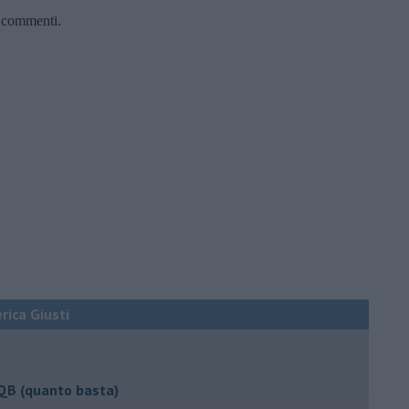
ri commenti.
erica Giusti
 QB (quanto basta)