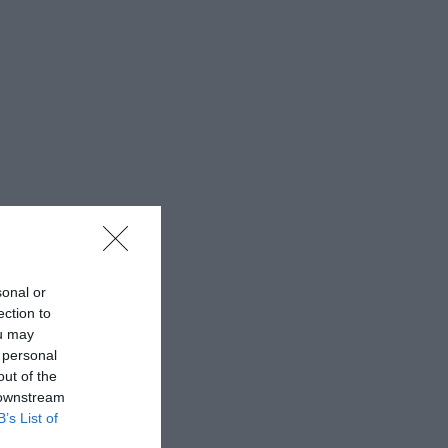
sonal or
ection to
ou may
 personal
out of the
 downstream
B’s List of