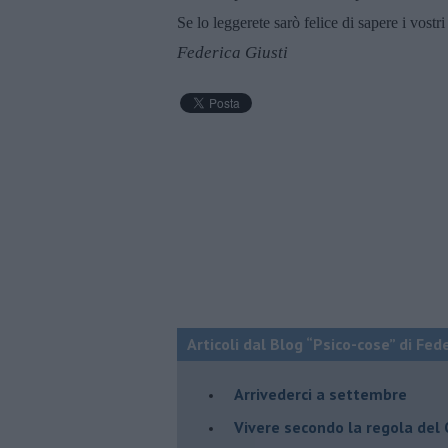
Se lo leggerete sarò felice di sapere i vost
Federica Giusti
Articoli dal Blog “Psico-cose” di Fed
​Arrivederci a settembre
​Vivere secondo la regola del