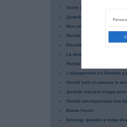
​Storie di rinascita: i Take Tha
​Quando la rigidità del tera
Persona
​Non sei indietro, stai seguen
​Perché abbiamo bisogno di 
​Maschilismo inconsapevole
​La donna può scegliere di n
​Perché abbiamo così bisogno 
​I collegamenti tra filosofia e
​Perché tutti si sentono in dov
​Quando crescere troppo pres
​Perché non impariamo mai dag
​Buone Feste!
​Kintsugi: quando le crepe di