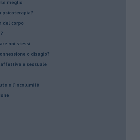
rle meglio
 psicoterapia?
a del corpo
e?
vare noi stessi
 connessione o disagio?
 affettiva e sessuale
ute e l’incolumità
ione