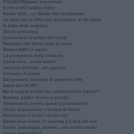
CO(ndi)VID(iamo) esperienze
​E che il 2021 abbia inizio!
​Natale 2020…un Natale che ricorderemo
Un aiuto per le difficoltà quotidiane: le life skills
​In balia delle ond(ate)
Giochi pericolosi
Innamorarsi al tempo del Covid
​Relazioni che fanno male al cuore
​Stressi-AMO-ci meno!
​La prospettiva della chiusura
​Andrà tutto…come andrà!
Autunno piovoso...ed uggioso
​Contagio di paura
​Dal pensiero dannoso al pensiero utile
​Saper dire di NO!
​Ma le coppie solide che caratteristiche hanno?
​Mamma, babbo ritorno a scuola!
Adolescenti, ovvero questi (s)conosciuti!
Ansia, depressione e la terra di mezzo
​Rientro con il botto? Anche no!
Dimmi dove andrai in vacanza e ti dirò chi sei!
​Estate, psicologia, animali…una strana triade!
​Crisi o possibilità?