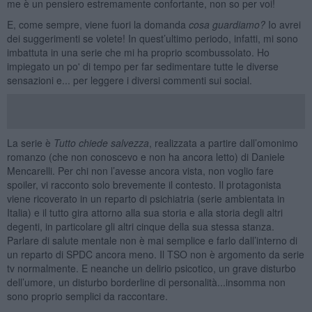
me è un pensiero estremamente confortante, non so per voi!
E, come sempre, viene fuori la domanda
cosa guardiamo?
Io avrei
dei suggerimenti se volete! In quest’ultimo periodo, infatti, mi sono
imbattuta in una serie che mi ha proprio scombussolato. Ho
impiegato un po' di tempo per far sedimentare tutte le diverse
sensazioni e... per leggere i diversi commenti sui social.
La serie è
Tutto chiede salvezza
, realizzata a partire dall’omonimo
romanzo (che non conoscevo e non ha ancora letto) di Daniele
Mencarelli. Per chi non l’avesse ancora vista, non voglio fare
spoiler, vi racconto solo brevemente il contesto. Il protagonista
viene ricoverato in un reparto di psichiatria (serie ambientata in
Italia) e il tutto gira attorno alla sua storia e alla storia degli altri
degenti, in particolare gli altri cinque della sua stessa stanza.
Parlare di salute mentale non è mai semplice e farlo dall’interno di
un reparto di SPDC ancora meno. Il TSO non è argomento da serie
tv normalmente. E neanche un delirio psicotico, un grave disturbo
dell’umore, un disturbo borderline di personalità...insomma non
sono proprio semplici da raccontare.