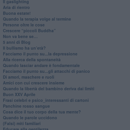
Il gaslighting
Aria di rientro
Buona estate!
​Quando la terapia volge al termine
​Persone oltre le cose
​Crescere “piccoli Buddha”
Non va bene se…
​5 anni di Blog
​Il bullismo ha un’età?
Facciamo il punto su...la depressione
​Alla ricerca della spontaneità
​Quando lasciar andare è fondamentale
Facciamo il punto su...gli attacchi di panico
Di amori, maschere e ruoli
​Amici con cui crescere insieme
​Quando la libertà del bambino deriva dai limiti
Buon XXV Aprile
​Frasi celebri e psico_interessanti di cartoni
​Panchine rosso sangue
​Cosa dice il tuo corpo della tua mente?
​Quando le parole uccidono
​(Falsi) miti familiari
​Educare alla gentilezza