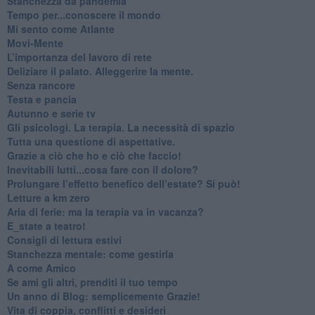
Stanchezza da pandemia
​Tempo per...conoscere il mondo
​Mi sento come Atlante
​Movi-Mente
​L’importanza del lavoro di rete
​Deliziare il palato. Alleggerire la mente.
​Senza rancore
​Testa e pancia
​Autunno e serie tv
​Gli psicologi. La terapia. La necessità di spazio
​Tutta una questione di aspettative.
​Grazie a ciò che ho e ciò che faccio!
​Inevitabili lutti...cosa fare con il dolore?
Prolungare l’effetto benefico dell’estate? Si può!
​Letture a km zero
​Aria di ferie: ma la terapia va in vacanza?
​E_state a teatro!
​Consigli di lettura estivi
​Stanchezza mentale: come gestirla
​A come Amico
​Se ami gli altri, prenditi il tuo tempo
​Un anno di Blog: semplicemente Grazie!
​Vita di coppia, conflitti e desideri