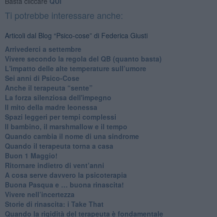
Basta cliccare
QUI
Ti potrebbe interessare anche:
Articoli dal Blog “Psico-cose” di Federica Giusti
​Arrivederci a settembre
​Vivere secondo la regola del QB (quanto basta)
​L'impatto delle alte temperature sull’umore
Sei anni di Psico-Cose
​Anche il terapeuta “sente”
​La forza silenziosa dell'impegno
​Il mito della madre leonessa
Spazi leggeri per tempi complessi
Il bambino, il marshmallow e il tempo
​Quando cambia il nome di una sindrome
​Quando il terapeuta torna a casa
​Buon 1 Maggio!
Ritornare indietro di vent’anni
​A cosa serve davvero la psicoterapia
​Buona Pasqua e … buona rinascita!
​Vivere nell’incertezza
​Storie di rinascita: i Take That
​Quando la rigidità del terapeuta è fondamentale