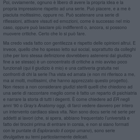
Poi, ovviamente, ognuno è libero di avere la propria idea e la
propria impressione rispetto ad una serie. Può piacere, e a me è
piaciuta moltissimo, oppure no. Può scatenare una serie di
riflessioni, attivare vissuti ed emozioni, come è successo nel mio
caso, oppure può lasciare più indifferenti o, ancora, si possono
muovere critiche. Certo che lo si può fare.
Ma credo vada fatto con gentilezza e rispetto delle opinioni altrui. E
invece, quello che ho spesso letto sui social, soprattutto da colleghi
(che per loro stessa definizione dovrebbero astenersi dal giudizio
fine a se stesso) è un concentrato di critiche a mio avviso poco
funzionali (qui il giudizio è mio) e una cattiveria gratuita nei
confronti di chi la serie l’ha vista ed amata (e non mi riferisco a me,
ma ai molti, moltissimi, che hanno apprezzato questo progetto).
Non riesco a non considerare giudizi sterili quelli che chiedono ad
una serie di raccontare meglio come è fatto un reparto di psichiatria
e narrare la storia di tutti i degenti. È come chiedere ad
ER
negli
anni ‘90 o
Gray’s Anatomy
oggi, di farci vedere davvero per intero
un intervento cardiaco slava vita. Non sono docu serie né serie per
addetti ai lavori (che, si spera, abbiano frequentato l’università e
fatto dei tirocini prima di entrare in corsia, e non si siano formati
con le puntate di
Esplorando il corpo umano
), sono serie
divulgative su temi particolarmente delicati.