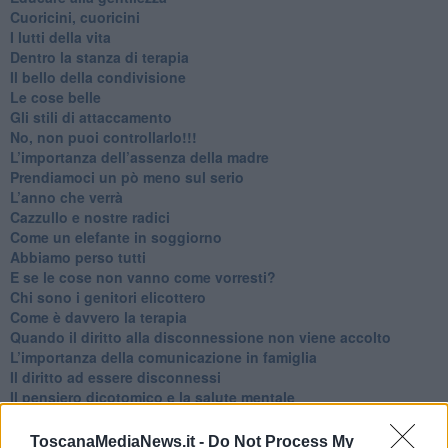
​Cuoricini, cuoricini
I lutti della vita
​Dentro la stanza di terapia
​Il bello della condivisione
Le cose belle
​Gli stili di attaccamento
No, non puoi controllarlo!!!
​L’importanza dell’assenza della madre
​Prendiamoci un pò meno sul serio
​L’anno che verrà
​Cazzullo e nostre radici
​Come un elefante in soggiorno
​Abbiamo perso tutti
E se le cose non vanno come vorresti?
​Chi sono i genitori elicottero
Come è davvero la terapia
Quando il diritto alla disconnessione non viene accolto
​L’importanza della comunicazione in famiglia
​Il diritto ad essere disconnessi
​Il pensiero dicotomico e la salute mentale
​Consigli di lettura per genitori e non solo
​La Clownterapia
ToscanaMediaNews.it -
Do Not Process My