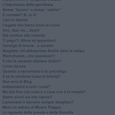
​L’importanza della gentilezza
​Stress “buono” e stress “cattivo”
​È normale? Sì, lo è!
​Libri in libertà!
​I legami che fanno bene al cuore
Uno, due, tre... alzati!​
​Dal comfort alla crescita
​Ti pago?! Allora mi appartieni!​
​Consigli di lettura…e ascolto
​Scegliete chi abbracciare finché siete in tempo
​Ristrutturare...che passione!!!
​E che le vacanze abbiano inizio!!!
​Lenta ripresa
​Quando a raccontarsi è lo psicologo
​E se la vendetta fosse la felicità?
​Due anni di Blog
​Indipendenti a tutti i costi?
​Ma alla fine che cosa è e cosa non è la terapia?
​Siamo sicuri sia mio nipote?
​Lamentarsi è davvero sempre sbagliato?
​Metti un sabato al Museo Piaggio
​Lo sguardo della poesia e della filosofia