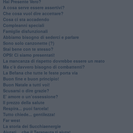
​Hai Presente Vero?
A cosa serve essere assertivi?
​Che cosa vuol dire accettare?
​Cosa ci sta accadendo
​Compleanni speciali
​Famiglie disfunzionali
​Abbiamo bisogno di sederci e parlare
Sono solo canzonette (?)
​Stai bene con te stesso?
​OPS! Ci siamo presentati!
​La mancanza di rispetto dovrebbe essere un reato
​Ma c’è davvero bisogno di combattenti?
​La Befana che tutte le feste porta via
Buon fine e buon principio!
​Buon Natale a tutti voi!
​Scusarsi o dire grazie?
​E’ amore o un’ossessione?
​Il prezzo della salute
​Respira... puoi farcela!
​Tutto chiede... gentilezza!
​Far west
​La storia dei Succhiaenergie
​Aiutati….che il Terapeuta ti aiuta!