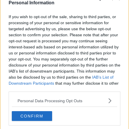
​Differenze tra persone frustrate e non
Personal Information
L’invisibile fatica mentale
Vacanze a km zero
If you wish to opt-out of the sale, sharing to third parties, or
​Buone Vacan(si)e!
processing of your personal or sensitive information for
​Il lato positivo delle cose
targeted advertising by us, please use the below opt-out
​Storie antiche di tempi moderni
section to confirm your selection. Please note that after your
​Quello che alle mamme non dicono
opt-out request is processed you may continue seeing
Adultescenza
interest-based ads based on personal information utilized by
Homo imbecillis
us or personal information disclosed to third parties prior to
​4 anni di Blog
your opt-out. You may separately opt-out of the further
Quando il silenzio è aggressivo
disclosure of your personal information by third parties on the
​Il passato, questo conosciuto!
​Clima ballerino e sbalzi d’umore
IAB’s list of downstream participants. This information may
La maternità
also be disclosed by us to third parties on the
IAB’s List of
​L’uomo o l’orso?
Downstream Participants
that may further disclose it to other
Non hanno un amico a teatro​
third parties.
​Tutta una questione di rispetto
​Cose che ci esauriscono
Personal Data Processing Opt Outs
​Vespa che passione!
​Lasciate ai vostri figli il diritto di piangere
CONFIRM
​Parole d’amore regalate al vento
​Essere genitori di un adolescente