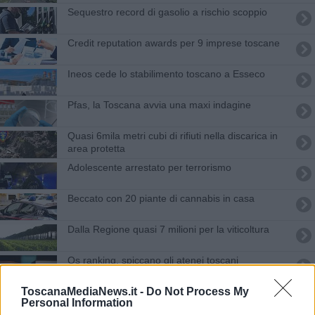
Sequestro record di gasolio a rischio scoppio
Credit reputation awards per 9 imprese toscane
Ineos cede lo stabilimento toscano a Esseco
Pfas, la Toscana avvia una maxi indagine
Quasi 6mila metri cubi di rifiuti nella discarica in
area protetta
Adolescente arrestato per terrorismo
Beccato con 20 piante di cannabis in casa
Dalla Regione quasi 7 milioni per la viticoltura
Qs ranking, spiccano gli atenei toscani
Una nuova ala per il museo della geotermia
ToscanaMediaNews.it -
Do Not Process My
Personal Information