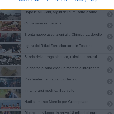
Esplosione in una azienda chimica
Dopo le alluvioni, argini dei fiumi sotto esame
Ciccia sana in Toscana
Trenta nuove assunzioni alla Chimica Larderello
I guru dei Rifiuti Zero sbarcano in Toscana
Banda della droga sintetica, ultimi due arresti
La ricerca pisana crea un materiale intelligente
Pisa leader nei trapianti di fegato
Innamorarsi modifica il cervello
Nudi su monte Morello per Greenpeace
​Ricerca e sviluppo, in arrivo 18 milioni di euro