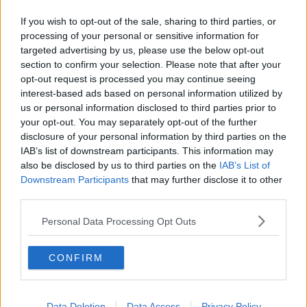
Il futuro è nella cannabis legale?
If you wish to opt-out of the sale, sharing to third parties, or
processing of your personal or sensitive information for
Incinta e disoccupata per lo stop alle assunzioni
targeted advertising by us, please use the below opt-out
section to confirm your selection. Please note that after your
Inferno di fiamme e fuga dal capannone occupato
opt-out request is processed you may continue seeing
interest-based ads based on personal information utilized by
Amianto nel rogo, decontaminazione per i
us or personal information disclosed to third parties prior to
pompieri
your opt-out. You may separately opt-out of the further
La nube irritante creata da una reazione a catena
disclosure of your personal information by third parties on the
IAB’s list of downstream participants. This information may
Esplosione all'interno di un'azienda orafa
also be disclosed by us to third parties on the
IAB’s List of
Downstream Participants
that may further disclose it to other
Mostra Modì, dossier di 90 pagine in procura
third parties.
Gli inchiostri tossici smaltiti nella fogna
Personal Data Processing Opt Outs
Otto quintali di botti vicino ai prodotti chimici
CONFIRM
Dopo il terremoto la pioggia fa paura
Data Deletion
Data Access
Privacy Policy