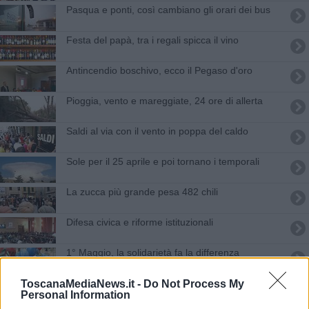
Pasqua e ponti, così cambiano gli orari dei bus
Festa del papà, tra i regali spicca il vino
Antincendio boschivo, ecco il Pegaso d'oro
Pioggia, vento e mareggiate, 24 ore di allerta
Saldi al via con il vento in poppa del caldo
Sole per il 25 aprile e poi tornano i temporali
La zucca più grande pesa 482 chili
Difesa civica e riforme istituzionali
1° Maggio, la solidarietà fa la differenza
Festambiente 2014, la bellezza salverà il Paese
ToscanaMediaNews.it -
Do Not Process My
Personal Information