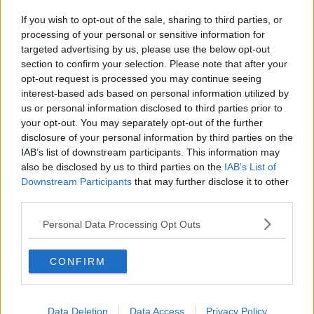
Forteto, bufera per lo stand alla festa dell'Unità
If you wish to opt-out of the sale, sharing to third parties, or
processing of your personal or sensitive information for
Notte di fulmini e temporali, chiusa la Fi-Pi-Li
targeted advertising by us, please use the below opt-out
section to confirm your selection. Please note that after your
Il presidente Giani in visita a Rio nell'Elba
opt-out request is processed you may continue seeing
interest-based ads based on personal information utilized by
Articolo Uno in festa per lanciare un'altra storia
us or personal information disclosed to third parties prior to
your opt-out. You may separately opt-out of the further
Festa del lavoro al fianco degli operai Maestrelli
disclosure of your personal information by third parties on the
IAB’s list of downstream participants. This information may
Piattaforme digitali per riviste culturali
also be disclosed by us to third parties on the
IAB’s List of
Downstream Participants
that may further disclose it to other
Grande successo per Palazzo Aperto
third parties.
Dire sì al futuro, il welfare di domani
Personal Data Processing Opt Outs
Addio a Mitoraj, scultore col cuore in Toscana
CONFIRM
"Renzi? No, non mi è piaciuto"
Data Deletion
Data Access
Privacy Policy
Bertinelli attento! Il presidente Rossi ti "gufa"