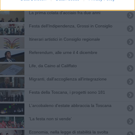
La prima colata d'acciaio fra due anni
Festa dell'Indipendenza, Grossi in Consiglio
Itinerari artistici in Consiglio regionale
Referendum, alle urne il 4 dicembre
Life, da Caino al Califfato
Migranti, dall'accoglienza all'integrazione
Festa della Toscana, i progetti sono 181
L'arcobaleno d'estate abbraccia la Toscana
'La festa non si vende'
Economia, nella legge di stabilità la svolta