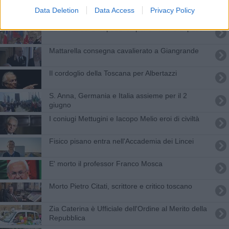
Due toscani diventano Cavalieri al Merito
Data Deletion
Data Access
Privacy Policy
La Festa della Repubblica per un futuro di pace
Mattarella consegna cavalierato a Giangrande
Il cordoglio della Toscana per Albertazzi
S. Anna, Germania e Italia assieme per il 2
giugno
I coniugi Mettugini e Iacopo Melio eroi di civiltà
Fisico pisano entra nell'Accademia dei Lincei
E' morto il professor Franco Mosca
Morto Pietro Citati, scrittore e critico toscano
Zia Caterina è Ufficiale dell'Ordine al Merito della
Repubblica