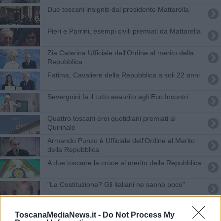
Due toscani insigniti dal presidente Mattarella
Pieri e Parrini, esempi civili premiati da Mattarella
Zia Caterina Ufficiale dell'Ordine al merito della
Repubblica
Fatima, Cavaliere della Repubblica a soli 22 anni
Severgnini fa il tutto esaurito agli Eco Incontri
Quattro toscani eroi quotidiani premiati al
Quirinale
Armando Punzo è Ufficiale dell’Ordine al Merito
della Repubblica
A due toscane la croce al merito della Repubblica
"La Costituzione? Gli italiani ne sanno poco"
In centinaia a rendere omaggio al maestro
ToscanaMediaNews.it -
Do Not Process My
buddista