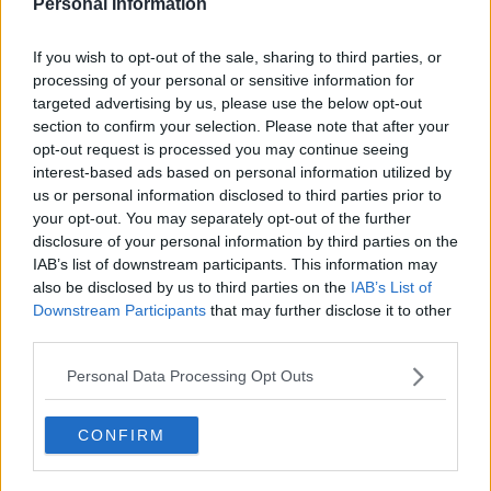
Personal Information
Onorificenze al merito, due toscani al Quirinale
If you wish to opt-out of the sale, sharing to third parties, or
La regina Elisabetta nomina cavaliere un toscano
processing of your personal or sensitive information for
targeted advertising by us, please use the below opt-out
Il nonno che offrì il suo vaccino e gli altri toscani
section to confirm your selection. Please note that after your
premiati da Mattarella
opt-out request is processed you may continue seeing
Mattarella premia l'alto senso civico di 6 toscani
interest-based ads based on personal information utilized by
us or personal information disclosed to third parties prior to
Festa della Repubblica e onorificenze in Toscana
your opt-out. You may separately opt-out of the further
disclosure of your personal information by third parties on the
Il presidente Ast Cavaliere al merito della
IAB’s list of downstream participants. This information may
Repubblica
also be disclosed by us to third parties on the
IAB’s List of
Agli Eco Incontri la parola a Beppe Severgnini
Downstream Participants
that may further disclose it to other
third parties.
Eroi quotidiani, 4 toscani premiati al Quirinale
Personal Data Processing Opt Outs
Ufficiali e Cavalieri, 5 toscani insigniti da
Mattarella
CONFIRM
Superstite dell'eccidio, Vittoria Tognozzi sarà
commendatore