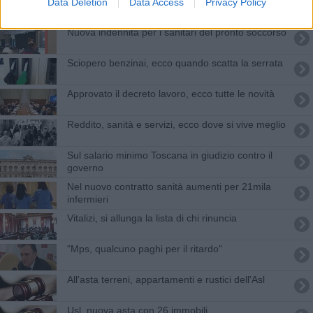
Una borsa di studio in ricordo di Riccardo Conti
Data Deletion
Data Access
Privacy Policy
Nuova indennità per i sanitari del pronto soccorso
Sciopero benzinai, ecco quando scatta la serrata
Approvato il decreto lavoro, ecco tutte le novità
Reddito, sanità e servizi, ecco dove si vive meglio
Sul salario minimo Toscana in giudizio contro il
governo
Nel nuovo contratto sanità aumenti per 21mila
infermieri
Vitalizi, si allunga la lista di chi rinuncia
"Mps, qualcuno paghi per il ritardo"
All'asta terreni, appartamenti e rustici dell'Asl
Usl, nuova asta con 26 immobili