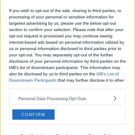
Rapporto Irpet, la Toscana resiste ma il disagio
sociale aumenta
If you wish to opt-out of the sale, sharing to third parties, or
Meno occupate, meno pagate: così lavorano le
processing of your personal or sensitive information for
donne
targeted advertising by us, please use the below opt-out
Giovani lavoratori generazione mille euro anche
section to confirm your selection. Please note that after your
da pensionati
opt-out request is processed you may continue seeing
interest-based ads based on personal information utilized by
Sindaci, col 2024 nuovi aumenti delle indennità
us or personal information disclosed to third parties prior to
your opt-out. You may separately opt-out of the further
Lavoro, ecco dove si guadagna di più
disclosure of your personal information by third parties on the
IAB’s list of downstream participants. This information may
Cambia il contratto di colf e badanti, in Toscana
also be disclosed by us to third parties on the
IAB’s List of
sono 72mila
Downstream Participants
that may further disclose it to other
Papa Francesco accoglie gli operai della Smith
third parties.
Smith: dipendenti e famiglie da Papa Bergoglio
Personal Data Processing Opt Outs
Carismi è francese, acquisizione fatta
CONFIRM
Regione, indennità più basse a Bruxelles