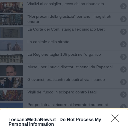
Vitalizi ai consiglieri, ecco chi ha rinunciato
"Noi precari della giustizia" parlano i magistrati
onorari
La Corte dei Conti stanga l'ex sindaco Berti
La capitale dello sfratto
La Regione taglia 136 posti nell'organico
Musei, per i nuovi direttori stipendi da Paperoni
Giovanisì, praticanti retribuiti al via il bando
Vigili del fuoco in sciopero contro i tagli
Per pediatria si ricorre ai lavoratori autonomi
YouPol fa scoprire droga e spacciatori
ToscanaMediaNews.it -
Do Not Process My
Personal Information