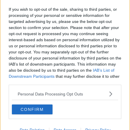
La fortuna bacia la Toscana con quasi 200mila
euro
If you wish to opt-out of the sale, sharing to third parties, or
Il 14 novembre sciopero dei dipendenti Equitalia
processing of your personal or sensitive information for
targeted advertising by us, please use the below opt-out
section to confirm your selection. Please note that after your
La Maremma ha il suo sindacato dei macellai
opt-out request is processed you may continue seeing
interest-based ads based on personal information utilized by
Disinnesco bomba, chiuse ferrovia e autostrada
us or personal information disclosed to third parties prior to
your opt-out. You may separately opt-out of the further
Rave party, denunciati in 41
disclosure of your personal information by third parties on the
IAB’s list of downstream participants. This information may
Muore soffocato dal pandoro
also be disclosed by us to third parties on the
IAB’s List of
Downstream Participants
that may further disclose it to other
Carne bovina infetta, sequestri e perquisizioni
third parties.
Le tute blu toscane in piazza per gli operai Ast
Personal Data Processing Opt Outs
Consigli provinciali al voto
CONFIRM
Studente toscano olimpionico di greco
Testata in faccia al capotreno sul regionale