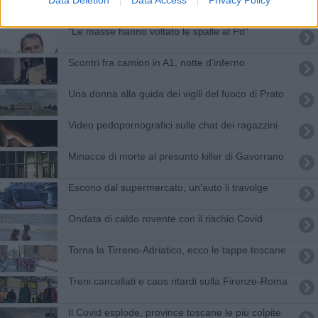
Data Deletion
Data Access
Privacy Policy
"Le masse hanno voltato le spalle al Pd"
Scontri fra camion in A1, notte d'inferno
Una donna alla guida dei vigili del fuoco di Prato
Video pedopornografici sulle chat dei ragazzini
Minacce di morte al presunto killer di Gavorrano
Escono dal supermercato, un'auto li travolge
Ondata di caldo rovente con il rischio Covid
Torna la Tirreno-Adriatico, ecco le tappe toscane
Treni cancellati e caos ritardi sulla Firenze-Roma
Il Covid esplode, province toscane le più colpite