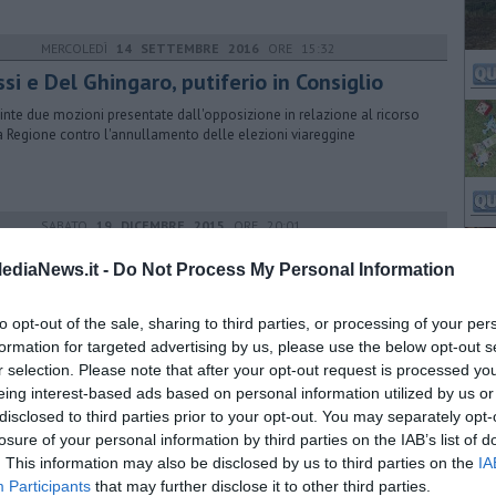
MERCOLEDÌ
14 SETTEMBRE 2016
ORE 15:32
si e Del Ghingaro, putiferio in Consiglio
inte due mozioni presentate dall'opposizione in relazione al ricorso
a Regione contro l'annullamento delle elezioni viareggine
SABATO
19 DICEMBRE 2015
ORE 20:01
forma sanità, è scontro totale
ediaNews.it -
Do Not Process My Personal Information
d lancia il rush finale per l'approvazione dopo aver stralciato 50
coli. Su tutte le furie le opposizioni. E in aula volano parole grosse
to opt-out of the sale, sharing to third parties, or processing of your per
formation for targeted advertising by us, please use the below opt-out s
r selection. Please note that after your opt-out request is processed y
eing interest-based ads based on personal information utilized by us or
DOMENICA
13 DICEMBRE 2015
ORE 09:16
disclosed to third parties prior to your opt-out. You may separately opt-
Forteto e la catena di comando dell'Asl
losure of your personal information by third parties on the IAB’s list of
. This information may also be disclosed by us to third parties on the
IA
ommissione d'inchiesta del Consiglio regionale ha ascoltato Il
Participants
that may further disclose it to other third parties.
strato Piero Tony e alcuni dirigenti dell'azienda sanitaria fiorentina