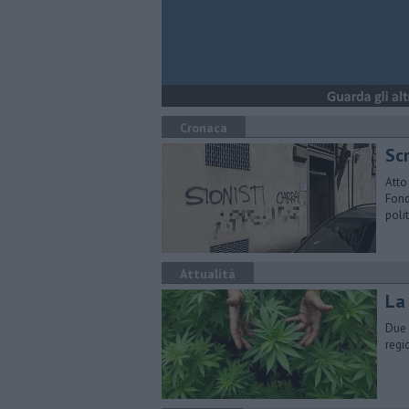
Cronaca
Scr
Atto
Fond
poli
Attualità
La
Due 
regi