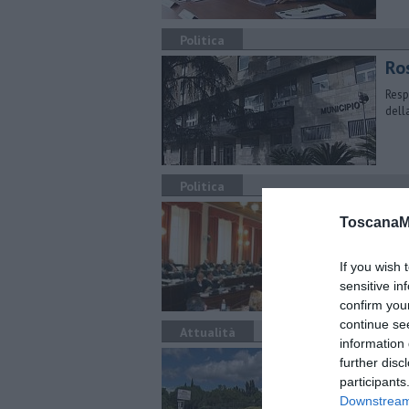
Politica
Ros
Resp
dell
Politica
Ri
ToscanaM
Il P
arti
If you wish 
sensitive in
confirm you
continue se
Attualità
information 
Il 
further disc
participants
La c
Downstream 
magi