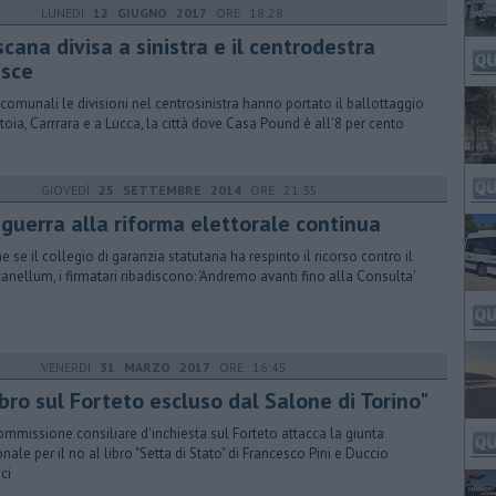
LUNEDÌ
12 GIUGNO 2017
ORE 18:28
cana divisa a sinistra e il centrodestra
esce
 comunali le divisioni nel centrosinistra hanno portato il ballottaggio
stoia, Carrrara e a Lucca, la città dove Casa Pound è all'8 per cento
GIOVEDÌ
25 SETTEMBRE 2014
ORE 21:35
 guerra alla riforma elettorale continua
e se il collegio di garanzia statutaria ha respinto il ricorso contro il
anellum, i firmatari ribadiscono: 'Andremo avanti fino alla Consulta'
VENERDÌ
31 MARZO 2017
ORE 16:45
bro sul Forteto escluso dal Salone di Torino"
ommissione consiliare d'inchiesta sul Forteto attacca la giunta
onale per il no al libro "Setta di Stato" di Francesco Pini e Duccio
ci