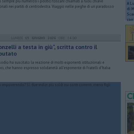
 sempre più numerosi i politici toscani chiamati a ruoli chiave
A L
onali nei partiti di centrodestra. Viaggio nelle pieghe di un paradosso
di 
Scar
con 
LUNEDÌ
15 GIUGNO 2026
ORE 14:00
nzelli a testa in giù", scritta contro il
putato
isodio ha suscitato la reazione di molti esponenti istituzionali e
tici, che hanno espresso solidarietà all'esponente di Fratelli d'Italia