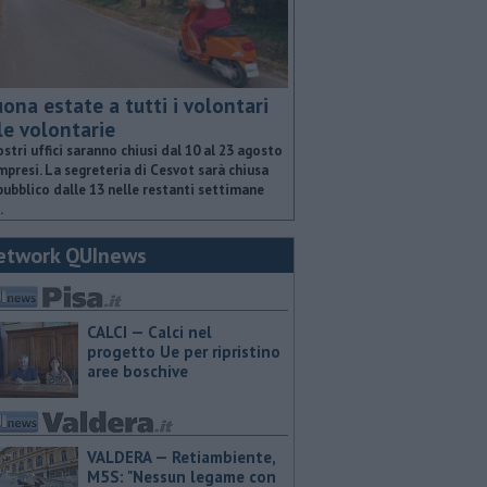
ona estate a tutti i volontari
le volontarie
ostri uffici saranno chiusi dal 10 al 23 agosto
presi. La segreteria di Cesvot sarà chiusa
pubblico dalle 13 nelle restanti settimane
.
etwork QUInews
CALCI — Calci nel
progetto Ue per ripristino
aree boschive
VALDERA — Retiambiente,
M5S: "Nessun legame con