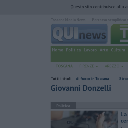
Questo sito contribuisce alla 
Toscana Media News
Percorso semplificat
quotidiano online.
Home
Politica
Lavoro
Arte
Cultura
TOSCANA
FIRENZE
AREZZO
i"
Incendi, nuovi fronti di fuoco in Toscana
Tutti i titoli:
Strade da bollino ne
Giovanni Donzelli
Politica
La 
ce