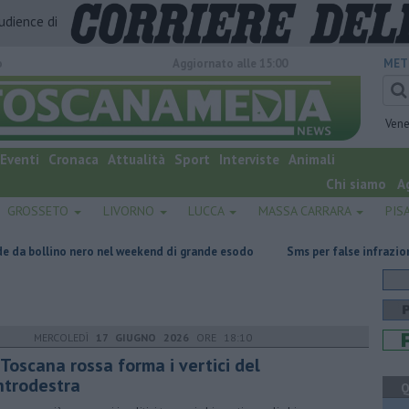
audience di
o
Aggiornato alle 15:00
MET
Vene
Eventi
Cronaca
Attualità
Sport
Interviste
Animali
Chi siamo
A
GROSSETO
LIVORNO
LUCCA
MASSA CARRARA
PIS
ro nel weekend di grande esodo
Sms per false infrazioni stradali, occhi
MERCOLEDÌ
17 GIUGNO 2026
ORE 18:10
Toscana rossa forma i vertici del
ntrodestra
Q