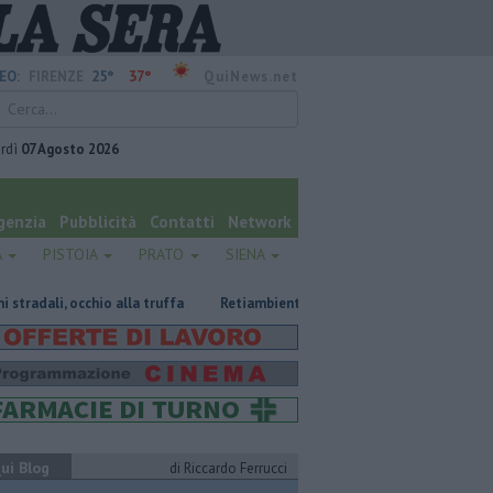
25°
37°
EO:
FIRENZE
QuiNews.net
rdì
07 Agosto 2026
genzia
Pubblicità
Contatti
Network
A
PISTOIA
PRATO
SIENA
o alla truffa
Retiambiente, M5S: "Nessun legame con Giacetti"
Inc
ui Blog
di Riccardo Ferrucci