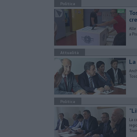
Politica
Tos
cr
Alle
a Pi
Attualità
La
Anch
Tosc
Politica
"Li
La c
regi
Tron