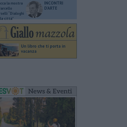
INCONTRI
ucca la mostra
D'ARTE
Marcello
selli “Dialoghi
la città"
Un libro che ti porta in
vacanza