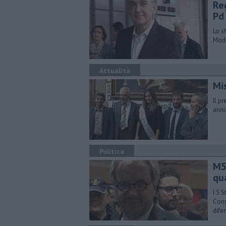
Reg
Pd
Lo s
Modi
Attualità
Mis
Il p
anni
Politica
M5
qu
I 5 
Cons
dife