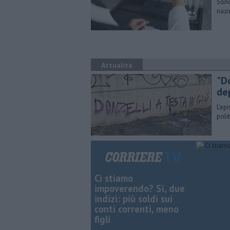
Sono
nazi
Attualità
"Do
de
L'ep
poli
Ci stiamo
impoverendo? Sì, due
indizi: più soldi sui
conti correnti, meno
figli