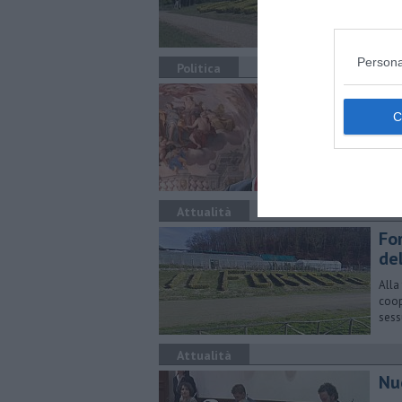
Persona
Politica
Co
pr
Conf
(FdI
Attualità
For
del
Alla
coop
sess
Attualità
Nuo