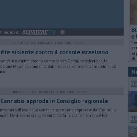
Bu
e 
I n
DOMENICA
03 MAGGIO 2026
ORE 14:55
com
itte violente contro il console israeliano
al 
di..
 vandalico e intimidatorio contro Marco Carrai, presidente della
azione Meyer. La condanna dalla sindaca Funaro e dal mondo della
N
tica
MERCOLEDÌ
03 AGOSTO 2016
ORE 16:53
 Cannabis approda in Consiglio regionale
mozioni sull’uso della cannabis sono state approvate dal Consiglio
onale. I testi erano stati presentati da Sì Toscana a Sinistra e PD