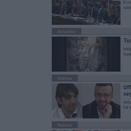
Il c
sull
Attualità
Tut
Indi
Frate
Politica
Uf
se
Anto
FdI 
Politica