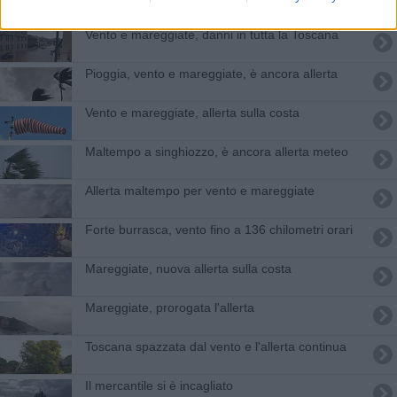
Vento e mareggiate, danni in tutta la Toscana
Pioggia, vento e mareggiate, è ancora allerta
Vento e mareggiate, allerta sulla costa
Maltempo a singhiozzo, è ancora allerta meteo
Allerta maltempo per vento e mareggiate
Forte burrasca, vento fino a 136 chilometri orari
Mareggiate, nuova allerta sulla costa
Mareggiate, prorogata l'allerta
Toscana spazzata dal vento e l'allerta continua
Il mercantile si è incagliato