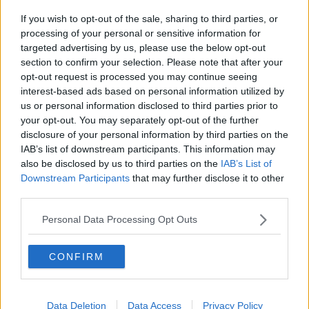
Primavera in pausa, vento e temporali da allerta
If you wish to opt-out of the sale, sharing to third parties, or
Nel dopo Pasquetta ancora temporali e neve
processing of your personal or sensitive information for
targeted advertising by us, please use the below opt-out
section to confirm your selection. Please note that after your
Arrivano temporali forti, allerta in tutta la Toscana
opt-out request is processed you may continue seeing
interest-based ads based on personal information utilized by
Cambia il tempo, allerta gialle per i temporali
us or personal information disclosed to third parties prior to
your opt-out. You may separately opt-out of the further
Vento e mareggiate, allerta su costa e crinali
disclosure of your personal information by third parties on the
IAB’s list of downstream participants. This information may
Temporali vento e mareggiate, allerta ovunque
also be disclosed by us to third parties on the
IAB’s List of
Downstream Participants
that may further disclose it to other
Maltempo, in Toscana allerta meteo arancione
third parties.
Temporali e vento, prolungata l'allerta arancione
Personal Data Processing Opt Outs
Piogge mareggiate e vento, ancora ore di allerta
CONFIRM
La tempesta Ciaran riaccende l'allerta arancione
Data Deletion
Data Access
Privacy Policy
Maltempo, in Toscana 15mila case senza luce