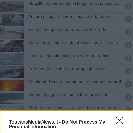
Flagello maltempo, danni lungo la costa toscana
Ancora pioggia e vento, nuova allerta meteo
Vento di tempesta, mare e sassi in strada
Vento forte, albero si abbatte sulle auto in sosta
Il vento sferza la costa, allerta e forti raffiche
Forte vento di libeccio, mareggiate in vista
Weekend di caldo rovente poi arrivano i temporali
Meteo in peggioramento, allerta arancione
Forte vento di libeccio, giovedì in allerta meteo
Vento e mareggiate in arrivo, nuova allerta meteo
ToscanaMediaNews.it -
Do Not Process My
Personal Information