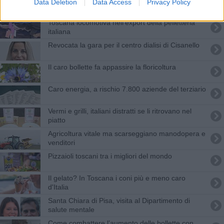
​Birrifici in subbuglio:Mr.Malt passa di proprietà
Data Deletion
Data Access
Privacy Policy
Toscana locomotiva nell'export della pelletteria
italiana
Revocata la gara per il centro dialisi di Cisanello
Il caro bollette fa appassire la floricoltura
Caro energia, a rischio 7.800 aziende del terziario
Vermi e grilli, italiani distratti se li ritrovano nel
piatto
Agricoltura vitale ma scarseggiano manodopera e
venditori
Pizzaioli toscani tra i migliori del mondo
Il gelato? In Toscana i coni più e meno caro
d'Italia
Santa Chiara di Pisa, visita al Dipartimento di
salute mentale
Come combattere l’aumento delle bollette con