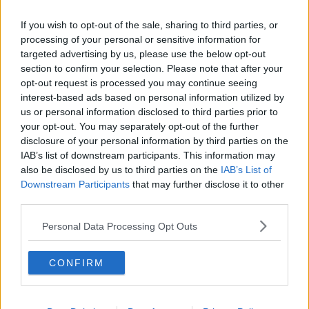
Approvato il decreto Lavoro, tutte le novità
If you wish to opt-out of the sale, sharing to third parties, or
Brindisi di Capodanno e poi la mazzata sulle
processing of your personal or sensitive information for
bollette
targeted advertising by us, please use the below opt-out
Produceva alcol a fiumi in 60 cisterne abusive
section to confirm your selection. Please note that after your
opt-out request is processed you may continue seeing
Guerra e rincari, nuovo assalto ai supermercati
interest-based ads based on personal information utilized by
us or personal information disclosed to third parties prior to
Caro energia, tutti i bonus per famiglie e imprese
your opt-out. You may separately opt-out of the further
disclosure of your personal information by third parties on the
IAB’s list of downstream participants. This information may
Toscana nel caos tavolini, difficile rinunciare allo
spazio gratuito dei mesi Covid
also be disclosed by us to third parties on the
IAB’s List of
Downstream Participants
that may further disclose it to other
In Toscana ok alla semina di 60mila ettari di
third parties.
grano in più
Scuola, sul rientro si prepara la stangata
Personal Data Processing Opt Outs
Prezzi dell'energia alle stelle, addio al pane
artigianale
CONFIRM
Cibo, luce e gas, ecco le città più care d'Italia