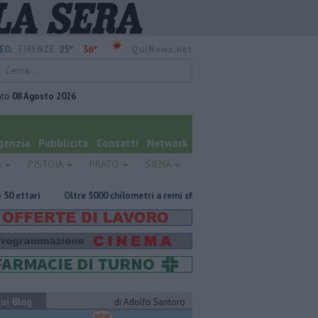
25°
36°
EO:
FIRENZE
QuiNews.net
ato
08 Agosto 2026
genzia
Pubblicità
Contatti
Network
A
PISTOIA
PRATO
SIENA
Oltre 5000 chilometri a remi sfidando l'oceano
Rissa fra 30 detenuti, c
ui Blog
di Adolfo Santoro