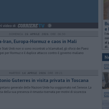
Bu
e 
I n
DOMENICA
26 APRILE 2026
ORE 06:30
com
a-Iran, Europa-Hormuz e caos in Mali
al 
di..
e Stati Uniti non si sono incontrati a Islamabad, gli sforzi dei Paesi
pei per Hormuz e il duplice attacco contro il governo maliano
N
MARTEDÌ
14 APRILE 2026
ORE 09:21
onio Guterres in visita privata in Toscana
egretario generale delle Nazioni Unite ha soggiornato nel Senese. La
zia della sua presenza è rimasta riservata per motivi di sicurezza