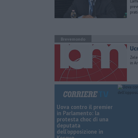
L'am
prev
prat
Brevemondo
Uc
Zele
in A
Uova contro il premier
in Parlamento: la
protesta choc di una
deputata
dell'opposizione in
Kosovo