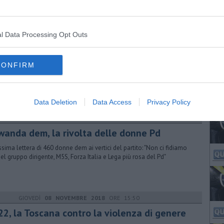
l Data Processing Opt Outs
VENERDÌ
26 GENNAIO 2018
ORE 11:27
 Pontedera allo staff del sindaco di New
rk
CONFIRM
a Vittoria Gronchi, a soli 23 anni, dopo una brillante carriera
ersitaria all'estero lavora al Municipio della Grande Mela
Data Deletion
Data Access
Privacy Policy
MERCOLEDÌ
11 APRILE 2018
ORE 16:07
wanda dem, la rivolta delle donne Pd
ssima lettera di 460 donne dem ai vertici del partito: "Non ci fidiamo
del gruppo dirigente, M5S, Forza Italia e Lega più rosa del Pd"
GIOVEDÌ
08 NOVEMBRE 2018
ORE 15:50
22, la Toscana contro la violenza di genere