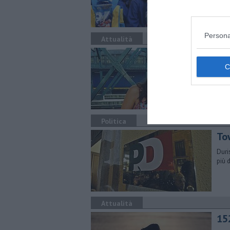
Persona
Attualità
Da
Yo
Mari
univ
Politica
To
Duri
più 
Attualità
15