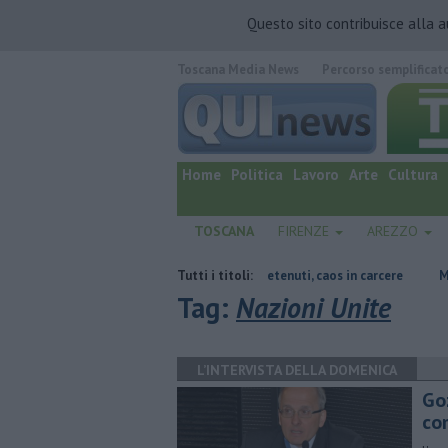
Questo sito contribuisce alla 
Toscana Media News
Percorso semplificat
quotidiano online.
Home
Politica
Lavoro
Arte
Cultura
TOSCANA
FIRENZE
AREZZO
do l'oceano
Rissa fra 30 detenuti, caos in carcere
Tutti i titoli:
Muore a 61 anni i
Tag:
Nazioni Unite
L’INTERVISTA DELLA DOMENICA
Go
co