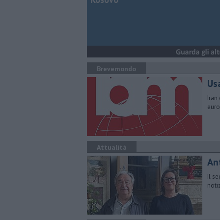
Brevemondo
Us
Iran 
euro
Attualità
Ant
Il s
noti