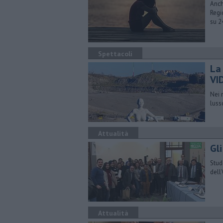
Anch
Regi
su 2
Spettacoli
La
VI
Nei 
luss
Attualità
Gl
Stud
dell
Attualità