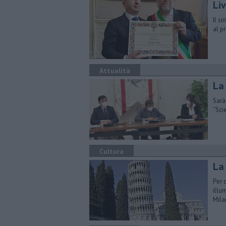
Li
Il s
al p
Attualità
La
Sarà
“Sci
Cultura
La 
Per 
illu
Mila