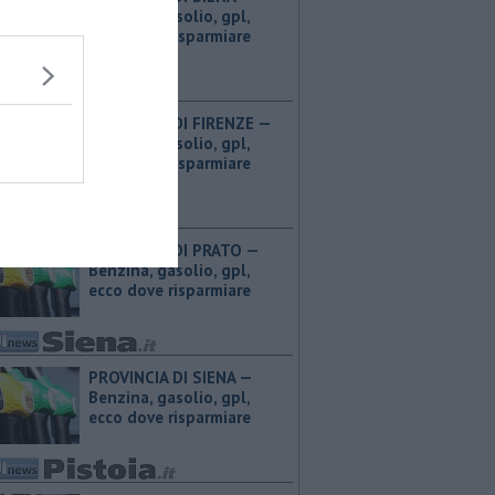
Benzina, gasolio, gpl,
ecco dove risparmiare
PROVINCIA DI FIRENZE — ​
Benzina, gasolio, gpl,
ecco dove risparmiare
PROVINCIA DI PRATO — ​
Benzina, gasolio, gpl,
ecco dove risparmiare
PROVINCIA DI SIENA — ​
Benzina, gasolio, gpl,
ecco dove risparmiare