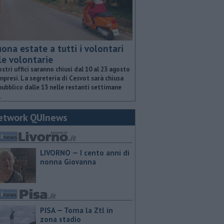
ona estate a tutti i volontari
le volontarie
ostri uffici saranno chiusi dal 10 al 23 agosto
presi. La segreteria di Cesvot sarà chiusa
pubblico dalle 13 nelle restanti settimane
.
etwork QUInews
LIVORNO — I cento anni di
nonna Giovanna
PISA — Torna la Ztl in
zona stadio