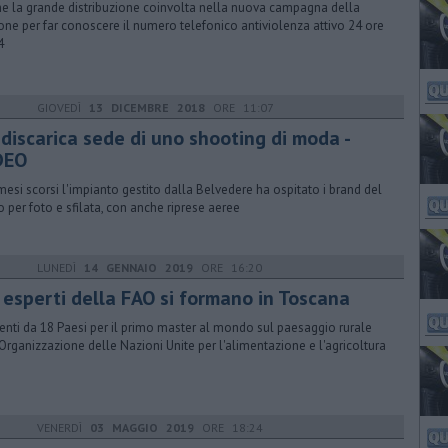
e la grande distribuzione coinvolta nella nuova campagna della
one per far conoscere il numero telefonico antiviolenza attivo 24 ore
4
GIOVEDÌ
13 DICEMBRE 2018
ORE 11:07
 discarica sede di uno shooting di moda -
DEO
mesi scorsi l'impianto gestito dalla Belvedere ha ospitato i brand del
o per foto e sfilata, con anche riprese aeree
LUNEDÌ
14 GENNAIO 2019
ORE 16:20
i esperti della FAO si formano in Toscana
enti da 18 Paesi per il primo master al mondo sul paesaggio rurale
'Organizzazione delle Nazioni Unite per l'alimentazione e l'agricoltura
VENERDÌ
03 MAGGIO 2019
ORE 18:24