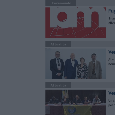
Brevemondo
Fu
Trum
alle
Attualità
Ven
Al v
norm
Attualità
Ve
Un c
per 