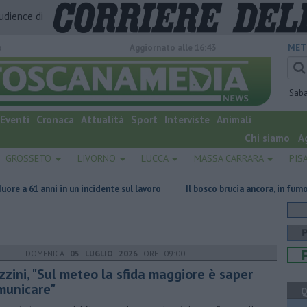
audience di
o
Aggiornato alle 16:43
MET
Sab
Eventi
Cronaca
Attualità
Sport
Interviste
Animali
Chi siamo
A
GROSSETO
LIVORNO
LUCCA
MASSA CARRARA
PIS
n un incidente sul lavoro
Il bosco brucia ancora, in fumo 50 ettari
DOMENICA
05 LUGLIO 2026
ORE 09:00
zzini, "Sul meteo la sfida maggiore è saper
municare"
Q