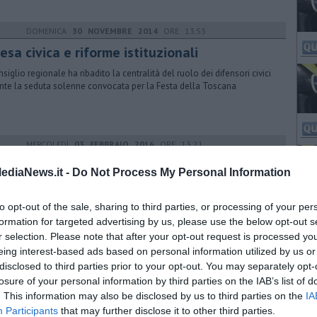
DOMENICA
30 NOVEMBRE 2014
ORE 13:55
esa civica e riforme istituzionali
nsiglio regionale ha ribadito la centralità del ruolo dei difensori civici
nte la seduta solenne convocata per la Festa della Toscana
MERCOLEDÌ
03 FEBBRAIO 2016
ORE 13:21
ulati, ok alla caccia per tutto l'anno
ediaNews.it -
Do Not Process My Personal Information
onsiglio regionale ha approvato la nuova legge per il contenimento di
iali e caprioli con i voti a favore di Pd, Forza Italia e Fratelli d'Italia
to opt-out of the sale, sharing to third parties, or processing of your per
formation for targeted advertising by us, please use the below opt-out s
r selection. Please note that after your opt-out request is processed y
eing interest-based ads based on personal information utilized by us or
GIOVEDÌ
20 NOVEMBRE 2014
ORE 17:06
disclosed to third parties prior to your opt-out. You may separately opt-
 Toscana dei bambini e dei ragazzi
losure of your personal information by third parties on the IAB’s list of
. This information may also be disclosed by us to third parties on the
IA
meri della Conferenza su Infanzia e adolescenza: solo una coppia su
Participants
that may further disclose it to other third parties.
ha figli e il 70% dei ragazzi non capisce le pericolosità del web