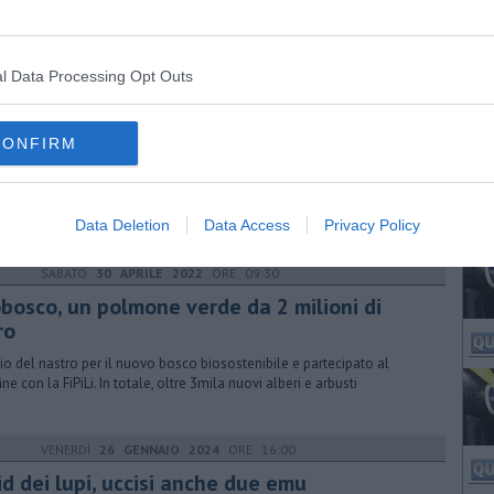
o dove viveva, e in Valdera. Aveva un'attività a Peccioli
l Data Processing Opt Outs
SABATO
10 APRILE 2021
ORE 20:50
e rosse, cinque giorni poi tutti in arancione
CONFIRM
residente della Regione Giani ha firmato le ordinanze che decretano la
 rossa di Prato, Firenze e altri 9 Comuni fino alle 14 del 17 Aprile
Data Deletion
Data Access
Privacy Policy
SABATO
30 APRILE 2022
ORE 09:30
obosco, un polmone verde da 2 milioni di
ro
io del nastro per il nuovo bosco biosostenibile e partecipato al
ne con la FiPiLi. In totale, oltre 3mila nuovi alberi e arbusti
VENERDÌ
26 GENNAIO 2024
ORE 16:00
id dei lupi, uccisi anche due emu