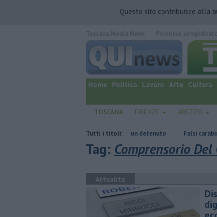
Questo sito contribuisce alla 
Toscana Media News
Percorso semplificat
quotidiano online.
Home
Politica
Lavoro
Arte
Cultura
TOSCANA
FIRENZE
AREZZO
Omicidio in carcere, ucciso un detenuto
Tutti i titoli:
Falsi carabinieri fanno truf
Tag:
Comprensorio Del 
Attualità
Dis
di
ec