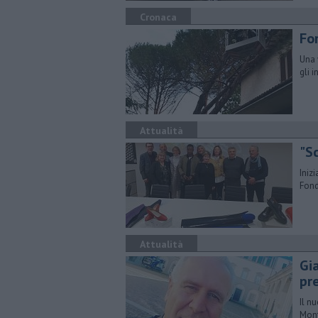
Cronaca
Fo
Una 
gli 
Attualità
"S
Iniz
Fond
Attualità
Gi
pr
Il n
Mont