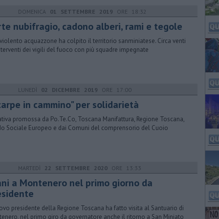
DOMENICA
01 SETTEMBRE 2019
ORE 18:32
rte nubifragio, cadono alberi, rami e tegole
violento acquazzone ha colpito il territorio sanminiatese. Circa venti
interventi dei vigili del fuoco con più squadre impegnate
LUNEDÌ
02 DICEMBRE 2019
ORE 17:00
carpe in cammino" per solidarietà
iativa promossa da Po.Te.Co, Toscana Manifattura, Regione Toscana,
o Sociale Europeo e dai Comuni del comprensorio del Cuoio
MARTEDÌ
22 SETTEMBRE 2020
ORE 13:33
ani a Montenero nel primo giorno da
esidente
uovo presidente della Regione Toscana ha fatto visita al Santuario di
enero, nel primo giro da governatore anche il ritorno a San Miniato