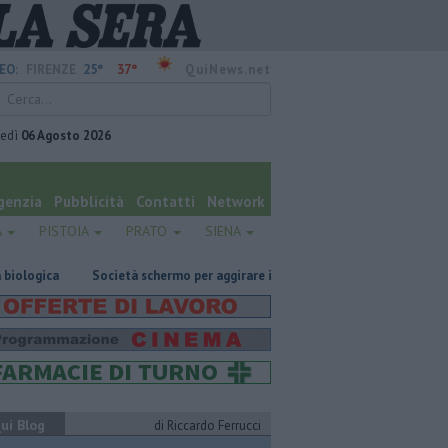
25°
37°
EO:
FIRENZE
QuiNews.net
vedì
06 Agosto 2026
genzia
Pubblicità
Contatti
Network
A
PISTOIA
PRATO
SIENA
Società schermo per aggirare il Fisco
Omicidio in carcere, ucciso un d
ui Blog
di Riccardo Ferrucci