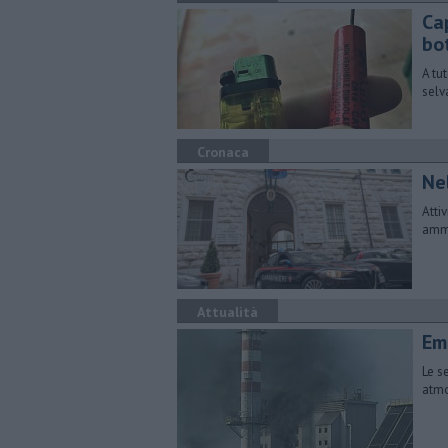
Ca
bot
A tu
selv
Cronaca
Nel
Atti
amme
Attualità
Em
Le s
atmo