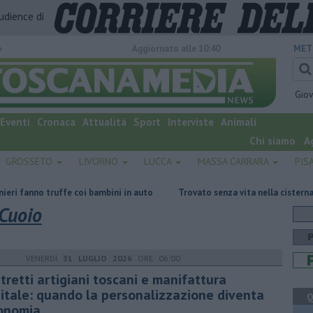
audience di
o
Aggiornato alle 10:40
MET
Gio
Eventi
Cronaca
Attualità
Sport
Interviste
Animali
Chi siamo
A
GROSSETO
LIVORNO
LUCCA
MASSA CARRARA
PIS
fe coi bambini in auto
Trovato senza vita nella cisterna biologica
Cuoio
VENERDÌ
31 LUGLIO 2026
ORE 06:00
tretti artigiani toscani e manifattura
gitale: quando la personalizzazione diventa
Q
onomia