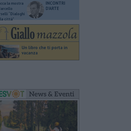
INCONTRI
ucca la mostra
D'ARTE
Marcello
selli “Dialoghi
la città"
Un libro che ti porta in
vacanza