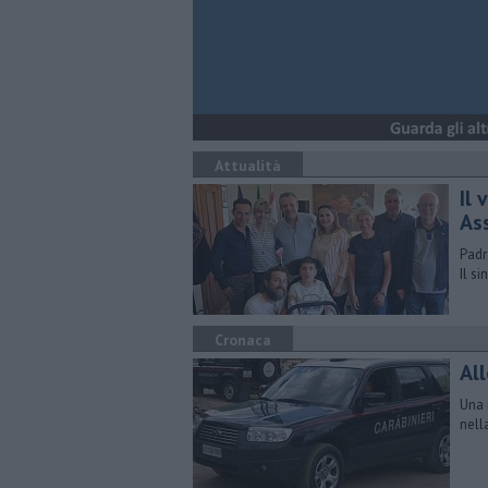
Attualità
Il 
Ass
Padr
Il s
Cronaca
Al
Una 
nell