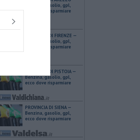
Benzina, gasolio, gpl,
ecco dove risparmiare
PROVINCIA DI FIRENZE — ​
Benzina, gasolio, gpl,
ecco dove risparmiare
PROVINCIA DI PISTOIA — ​
Benzina, gasolio, gpl,
ecco dove risparmiare
PROVINCIA DI SIENA — ​
Benzina, gasolio, gpl,
ecco dove risparmiare