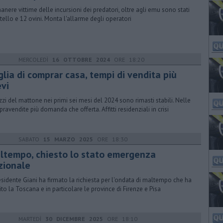
manere vittime delle incursioni dei predatori, oltre agli emu sono stati
itello e 12 ovini. Monta l'allarme degli operatori
MERCOLEDÌ
16 OTTOBRE 2024
ORE 18:20
lia di comprar casa, tempi di vendita più
evi
ezzi del mattone nei primi sei mesi del 2024 sono rimasti stabili. Nelle
ravendite più domanda che offerta. Affitti residenziali in crisi
SABATO
15 MARZO 2025
ORE 18:30
ltempo, chiesto lo stato emergenza
zionale
residente Giani ha firmato la richiesta per l'ondata di maltempo che ha
ito la Toscana e in particolare le province di Firenze e Pisa
MARTEDÌ
30 DICEMBRE 2025
ORE 18:10