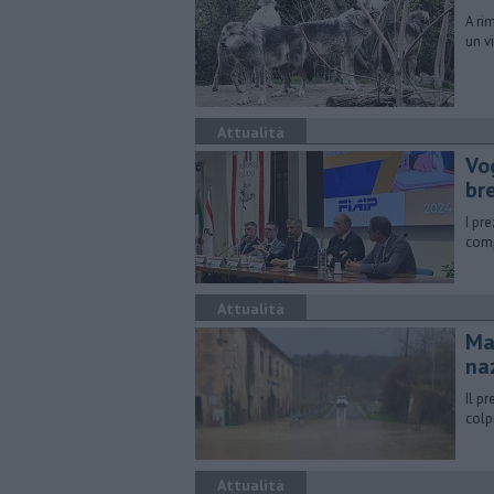
A ri
un v
Attualità
Vog
br
I pr
comp
Attualità
Ma
na
Il p
colp
Attualità