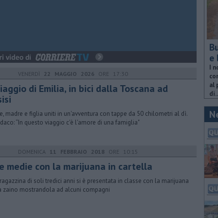
Bu
e 
I n
VENERDÌ
22 MAGGIO 2026
ORE 17:30
com
al 
viaggio di Emilia, in bici dalla Toscana ad
di..
isi
N
e, madre e figlia uniti in un'avventura con tappe da 50 chilometri al dì.
indaco: “In questo viaggio c'è l'amore di una famiglia"
DOMENICA
11 FEBBRAIO 2018
ORE 10:15
le medie con la marijuana in cartella
ragazzina di soli tredici anni si è presentata in classe con la marijuana
a zaino mostrandola ad alcuni compagni