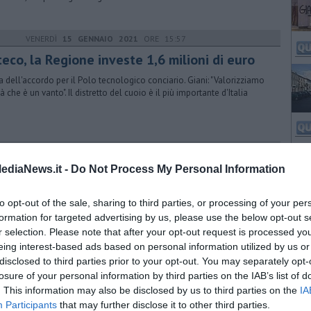
VENERDÌ
15 GENNAIO 2021
ORE 15:57
eco, la Regione investe 1,6 milioni di euro
a dell'accordo per il Polo tecnologico conciario. Giani: "Valorizziamo
à che è un vanto". Il distretto del cuoio è il più importante d'Italia
VENERDÌ
05 MARZO 2021
ORE 19:25
 Toscana è arancio ma le zone rosse (o
ediaNews.it -
Do Not Process My Personal Information
ancione scuro) aumentano
to opt-out of the sale, sharing to third parties, or processing of your per
ona rossa resta nel pistoiese e a Cecina e scatta a Castellina
formation for targeted advertising by us, please use the below opt-out s
ttima. Maggiori restrizioni per senese, Empolese, Cuoio, Prato e altri
uni
r selection. Please note that after your opt-out request is processed y
eing interest-based ads based on personal information utilized by us or
disclosed to third parties prior to your opt-out. You may separately opt-
VENERDÌ
09 APRILE 2021
ORE 11:12
losure of your personal information by third parties on the IAB’s list of
prenditore muore a 49 anni, aveva il Covid
. This information may also be disclosed by us to third parties on the
IA
mo, di origini napoletane, era molto conosciuto nel comprensorio del
Participants
that may further disclose it to other third parties.