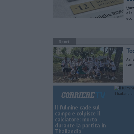
Ques
e le
eco
Sport
To
A me
camp
Il fulmine cade sul
campo e colpisce il
calciatore: morto
durante la partita in
Thailandia