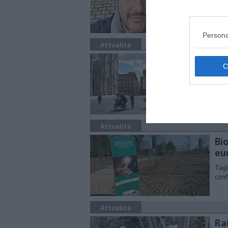
cuoi
Persona
Attualità
Zon
Il p
zona
Attualità
Bi
eu
Tagl
confi
Attualità
Ra