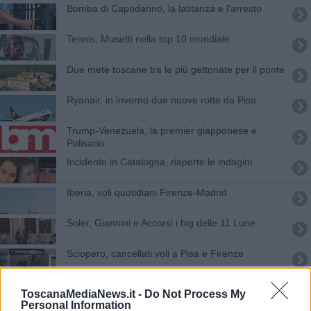
Bomba di Capodanno, la latitanza e l'arresto
Tennis, Musetti nella top 10 mondiale
Due mete toscane tra le più gettonate per il ponte
Ryanair, in inverno due nuove rotte da Pisa
Trump-Venezuela, la premier giapponese e
Polisario
Incidente in Catalogna, riaperte le indagini
Iberia, voli quotidiani Firenze-Madrid
Soler, Giannini e Accorsi i big delle 11 Lune
Sciopero, cancellati voli a Pisa e Firenze
Centinaia di tifosi viola salutano il capitano
ToscanaMediaNews.it -
Do Not Process My
Personal Information