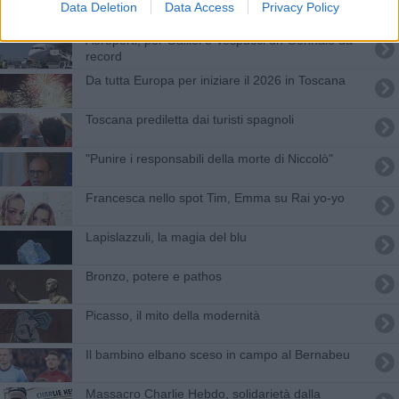
Data Deletion
Data Access
Privacy Policy
contraffatte
Aeroporti, per Galilei e Vespucci un Gennaio da
record
Da tutta Europa per iniziare il 2026 in Toscana
Toscana prediletta dai turisti spagnoli
"Punire i responsabili della morte di Niccolò"
Francesca nello spot Tim, Emma su Rai yo-yo
Lapislazzuli, la magia del blu
Bronzo, potere e pathos
Picasso, il mito della modernità
Il bambino elbano sceso in campo al Bernabeu
Massacro Charlie Hebdo, solidarietà dalla