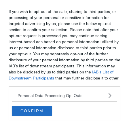
La nebbia avvolge la città, disagi al Galilei
If you wish to opt-out of the sale, sharing to third parties, or
In giro per l'Europa a commettere furti
processing of your personal or sensitive information for
targeted advertising by us, please use the below opt-out
Le parolacce preferite di Leonardo da Vinci
section to confirm your selection. Please note that after your
opt-out request is processed you may continue seeing
Covid, la Germania mette la Toscana nella lista
interest-based ads based on personal information utilized by
nera
us or personal information disclosed to third parties prior to
Giornata Internazionale delle Persone Anziane:
your opt-out. You may separately opt-out of the further
come invecchieremo
disclosure of your personal information by third parties on the
Addio alla scultrice Anna Chromy, studiò con Dalì
IAB’s list of downstream participants. This information may
also be disclosed by us to third parties on the
IAB’s List of
Raffiche di vento dirottano i voli fuori Firenze
Downstream Participants
that may further disclose it to other
third parties.
Sciabola, bronzo a Madrid per il livornese Torre
Personal Data Processing Opt Outs
Aerei a terra per lo sciopero, raffica di
cancellazioni
CONFIRM
Trapianto di fegato, l'esperienza pisana fa scuola
Sugli scaffali valanga di magliette per tifosi