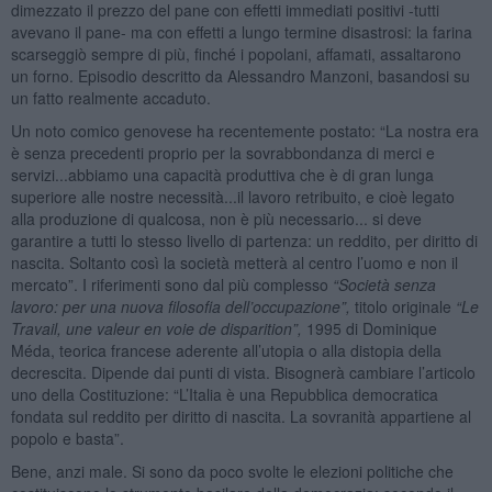
dimezzato il prezzo del pane con effetti immediati positivi -tutti
avevano il pane- ma con effetti a lungo termine disastrosi: la farina
scarseggiò sempre di più, finché i popolani, affamati, assaltarono
un forno. Episodio descritto da Alessandro Manzoni, basandosi su
un fatto realmente accaduto.
Un noto comico genovese ha recentemente postato: “La nostra era
è senza precedenti proprio per la sovrabbondanza di merci e
servizi...abbiamo una capacità produttiva che è di gran lunga
superiore alle nostre necessità...il lavoro retribuito, e cioè legato
alla produzione di qualcosa, non è più necessario... si deve
garantire a tutti lo stesso livello di partenza: un reddito, per diritto di
nascita. Soltanto così la società metterà al centro l’uomo e non il
mercato”. I riferimenti sono dal più complesso
“Societ
à
senza
lavoro: per una nuova filosofia dell’occupazione”,
titolo originale
“Le
Travail, une valeur en voie de disparition”,
1995 di Dominique
Méda, teorica francese aderente all’utopia o alla distopia della
decrescita. Dipende dai punti di vista. Bisognerà cambiare l’articolo
uno della Costituzione: “L’Italia è una Repubblica democratica
fondata sul reddito per diritto di nascita. La sovranità appartiene al
popolo e basta”.
Bene, anzi male. Si sono da poco svolte le elezioni politiche che