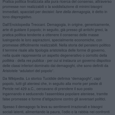
Pratica politica finalizzata alla pura ricerca del consenso, attraverso
promesse non realizzabili o la soddisfazione di minimi bisogni
immediati, spacciati per decisivi:
fare della demagogia,
è detto in
tono dispregiativo.
Dall’Enciclopedia Treccani. Demagogia, in origine, genericamente,
arte di guidare il popolo; in seguito, già presso gli antichi greci, la
pratica politica tendente a ottenere il consenso delle masse
lusingando le loro aspirazioni, specialmente economiche, con
promesse difficilmente realizzabili. Nella storia del pensiero politico
il termine risale alla tipologia aristotelica delle forme di governo,
nella quale rappresenta un aspetto degenerativo o corrotto della
polit
è
ia -
della
res publica -
per cui si instaura un governo dispotico
delle classi inferiori dominato dai demagoghi, che sono definiti da
Aristotele “adulatori del popolo”.
Da Wikipedia. Lo storico Tucidide definiva “demagoghi”, capi
popolo, tutti gli ateniesi che, in seguito alla morte per peste di
Pericle nel 429 a.C., cercavano di prendere il suo posto
ingannando e seducendo l'assemblea popolare ateniese, tramite
false promesse e forme d’istigazione contro gli avversari politici.
Spesso il demagogo fa leva su sentimenti irrazionali e bisogni
sociali latenti, alimentando la paura, l’odio o la rabbia nei confronti