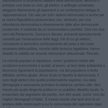
costituiscono lo strumento basilare della democrazia: secondo il
principio una testa un voto, gli elettori, a suffragio universale,
eleggono liberamente gli esponenti a cui conferiscono delega di
rappresentanza. Ciò vale per tutti i sistemi democratici e anche per
la nostra Repubblica parlamentare che, oltretutto, per una
ridondanza democratica e diversamente dalle altre democrazie
occidentali, è costituita da un bicameralismo perfetto. Cioè con due
rami del Parlamento, Camera e Senato, entrambi specularmente
coinvolti per l’emanazione delle leggi. Ciò di cui gli elettori,
nonostante si lamentino continuamente del peso e del costo
eccessivo della politica, nonché della lentezza legislativa, hanno
ribadito la validità nel recente referendum istituzionale. Peccato.
Le volontà popolari si rispettano, come i problemi relativi alle
condizioni economiche e sociali, al lavoro, ai temi della solidarietà e
sicurezza riguardanti la popolazione, ma del populismo è lecito
diffidare, perfino giusto. Ancor di più si rispetta la democrazia, il
voto degli elettori che quelle problematiche esprime, ma dalla
demagogia è sacrosanto prendere le distanze, perfino utile. Non
ricordo più quale dirigente politico in un pubblico dibattito locale, fu
presentato dal segretario del partito, non dirò quale, come “uno dei
migliori demagoghi d’Italia”. E invece ricordo che tanti anni fa un
sindaco delle nostre parti a cui fu comunicata dal ragioniere capo