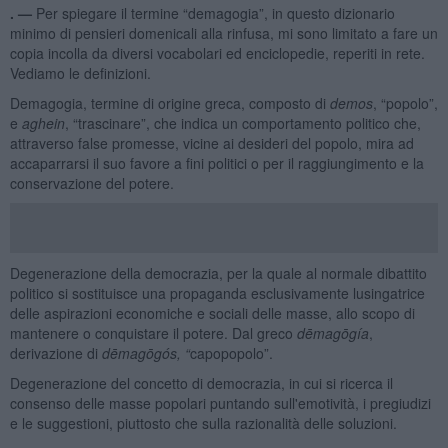
. —
Per spiegare il termine “demagogia”, in questo dizionario
minimo di pensieri domenicali alla rinfusa, mi sono limitato a fare un
copia incolla da diversi vocabolari ed enciclopedie, reperiti in rete.
Vediamo le definizioni.
Demagogia, termine di origine greca, composto di
demos
, “popolo”,
e
aghein
, “trascinare”, che indica un comportamento politico che,
attraverso false promesse, vicine ai desideri del popolo, mira ad
accaparrarsi il suo favore a fini politici o per il raggiungimento e la
conservazione del potere.
Degenerazione della democrazia, per la quale al normale dibattito
politico si sostituisce una propaganda esclusivamente lusingatrice
delle aspirazioni economiche e sociali delle masse, allo scopo di
mantenere o conquistare il potere. Dal greco
dēmagōgía
,
derivazione di
dēmagōgós, “
capopopolo”.
Degenerazione del concetto di democrazia, in cui si ricerca il
consenso delle masse popolari puntando sull'emotività, i pregiudizi
e le suggestioni, piuttosto che sulla razionalità delle soluzioni.