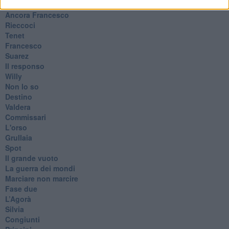
In memoria
​Ancora Francesco
Rieccoci
Tenet
Francesco
Suarez
​Il responso
Willy
Non lo so
Destino
Valdera
Commissari
L'orso
Grullaia
Spot
​Il grande vuoto
​La guerra dei mondi
Marciare non marcire
Fase due
L’Agorà
Silvia
Congiunti