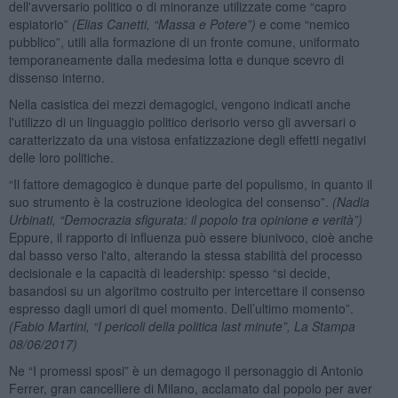
dell'avversario politico o di minoranze utilizzate come “capro
espiatorio”
(Elias Canetti, “Massa e Potere”)
e come “nemico
pubblico”, utili alla formazione di un fronte comune, uniformato
temporaneamente dalla medesima lotta e dunque scevro di
dissenso interno.
Nella casistica dei mezzi demagogici, vengono indicati anche
l'utilizzo di un linguaggio politico derisorio verso gli avversari o
caratterizzato da una vistosa enfatizzazione degli effetti negativi
delle loro politiche.
“Il fattore demagogico è dunque parte del populismo, in quanto il
suo strumento è la costruzione ideologica del consenso”.
(Nadia
Urbinati, “Democrazia sfigurata: il popolo tra opinione e verità”)
Eppure, il rapporto di influenza può essere biunivoco, cioè anche
dal basso verso l'alto, alterando la stessa stabilità del processo
decisionale e la capacità di leadership: spesso “si decide,
basandosi su un algoritmo costruito per intercettare il consenso
espresso dagli umori di quel momento. Dell’ultimo momento”.
(Fabio Martini, “I pericoli della politica last minute”, La Stampa
08/06/2017)
Ne “I promessi sposi” è un demagogo il personaggio di Antonio
Ferrer, gran cancelliere di Milano, acclamato dal popolo per aver