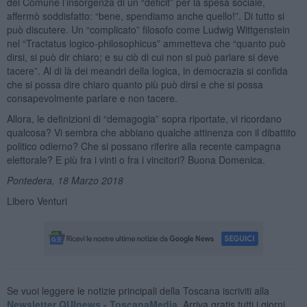
del Comune l’insorgenza di un “deficit” per la spesa sociale,
affermò soddisfatto: “bene, spendiamo anche quello!”. Di tutto si
può discutere. Un “complicato” filosofo come Ludwig Wittgenstein
nel “Tractatus logico-philosophicus” ammetteva che “quanto può
dirsi, si può dir chiaro; e su ciò di cui non si può parlare si deve
tacere”. Al di là dei meandri della logica, in democrazia si confida
che si possa dire chiaro quanto più può dirsi e che si possa
consapevolmente parlare e non tacere.
Allora, le definizioni di “demagogia” sopra riportate, vi ricordano
qualcosa? Vi sembra che abbiano qualche attinenza con il dibattito
politico odierno? Che si possano riferire alla recente campagna
elettorale? E più fra i vinti o fra i vincitori? Buona Domenica.
Pontedera, 18 Marzo 2018
Libero Venturi
Se vuoi leggere le notizie principali della Toscana iscriviti alla
Newsletter QUInews - ToscanaMedia.
Arriva gratis tutti i giorni