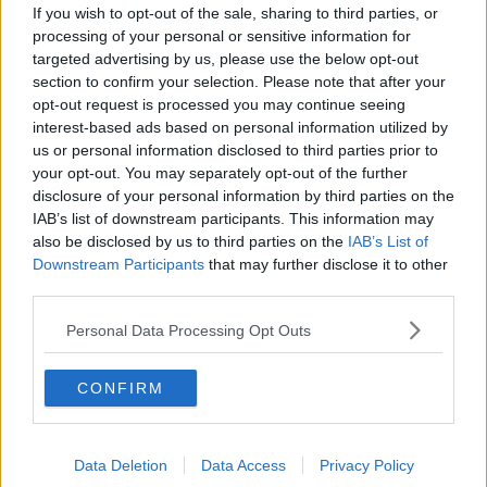
If you wish to opt-out of the sale, sharing to third parties, or
Vaxzevria
processing of your personal or sensitive information for
Nazionali
targeted advertising by us, please use the below opt-out
​Ricorrenze e celebrazioni
Marte
section to confirm your selection. Please note that after your
​Crapa pelada
opt-out request is processed you may continue seeing
​I soliti noti
interest-based ads based on personal information utilized by
Arie
us or personal information disclosed to third parties prior to
​Vaccine Easing
your opt-out. You may separately opt-out of the further
No profit
disclosure of your personal information by third parties on the
Dragonheart
IAB’s list of downstream participants. This information may
Con-ter?
also be disclosed by us to third parties on the
IAB’s List of
​Con-te
Downstream Participants
that may further disclose it to other
Coincidenze e crisi
third parties.
L'amico
​L’anno del vaccino
Personal Data Processing Opt Outs
Giulio Regeni
​Il rosario
Paolo Rossi
CONFIRM
Maradona
Cronaca
​Ancora Covid
Data Deletion
Data Access
Privacy Policy
​Biden!