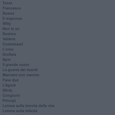
Tenet
Francesco
Suarez
​Il responso
Willy
Non lo so
Destino
Valdera
Commissari
L'orso
Grullaia
Spot
​Il grande vuoto
​La guerra dei mondi
Marciare non marcire
Fase due
L’Agorà
Silvia
Congiunti
Principi
​Lettera sulla brevità della vita
​Lettera sulla felicità