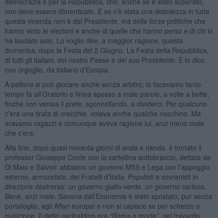
democrazia e per la Repubblica, che, anche se è stato superato,
non deve essere dimenticato. E se c’è stata una debolezza in tutta
questa vicenda non è del Presidente, ma delle forze politiche che
hanno vinto le elezioni e anche di quelle che hanno perso e di chi lo
ha lasciato solo. Lo voglio dire, a maggior ragione, questa
domenica, dopo la Festa del 2 Giugno. La Festa della Repubblica,
di tutti gli italiani, del nostro Paese e del suo Presidente. E lo dico
con orgoglio, da italiano d’Europa.
A pallone si può giocare anche senza arbitro; lo facevamo tanto
tempo fa all’Oratorio e finiva spesso a male parole, a volte a botte,
finché non veniva il prete, sgonnellando, a dividerci. Per qualcuno
c’era una tirata di orecchie, volava anche qualche nocchino. Ma
eravamo ragazzi e comunque aveva ragione lui, anzi meno male
che c’era.
Alla fine, dopo quasi novanta giorni di anda e rianda, è tornato il
professor Giuseppe Conte con la cartellina sottobraccio, dettata da
Di Maio e Salvini: abbiamo un governo M5S e Lega con l’appoggio
esterno, annunciato, dei Fratelli d’Italia. Populisti e sovranisti in
direzione destrorsa: un governo giallo-verde, un governo carioca.
Bene, anzi male. Savona dall’Economia è stato spostato, pur senza
portafoglio, agli Affari europei e non si capisce se per scherzo o
punizione. Il detto garibaldino era
“Roma o morte”
, nel travaglio