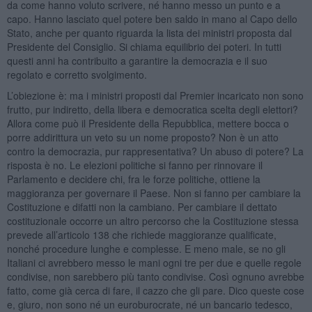
da come hanno voluto scrivere, né hanno messo un punto e a
capo. Hanno lasciato quel potere ben saldo in mano al Capo dello
Stato, anche per quanto riguarda la lista dei ministri proposta dal
Presidente del Consiglio. Si chiama equilibrio dei poteri. In tutti
questi anni ha contribuito a garantire la democrazia e il suo
regolato e corretto svolgimento.
L’obiezione è: ma i ministri proposti dal Premier incaricato non sono
frutto, pur indiretto, della libera e democratica scelta degli elettori?
Allora come può il Presidente della Repubblica, mettere bocca o
porre addirittura un veto su un nome proposto? Non è un atto
contro la democrazia, pur rappresentativa? Un abuso di potere? La
risposta è no. Le elezioni politiche si fanno per rinnovare il
Parlamento e decidere chi, fra le forze politiche, ottiene la
maggioranza per governare il Paese. Non si fanno per cambiare la
Costituzione e difatti non la cambiano. Per cambiare il dettato
costituzionale occorre un altro percorso che la Costituzione stessa
prevede all’articolo 138 che richiede maggioranze qualificate,
nonché procedure lunghe e complesse. E meno male, se no gli
Italiani ci avrebbero messo le mani ogni tre per due e quelle regole
condivise, non sarebbero più tanto condivise. Così ognuno avrebbe
fatto, come già cerca di fare, il cazzo che gli pare. Dico queste cose
e, giuro, non sono né un euroburocrate, né un bancario tedesco,