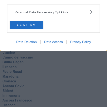
third parties.
Marte
​Crapa pelada
Personal Data Processing Opt Outs
​I soliti noti
Arie
​Vaccine Easing
CONFIRM
No profit
Dragonheart
Con-ter?
Data Deletion
Data Access
Privacy Policy
​Con-te
Coincidenze e crisi
L'amico
​L’anno del vaccino
Giulio Regeni
​Il rosario
Paolo Rossi
Maradona
Cronaca
​Ancora Covid
​Biden!
In memoria
​Ancora Francesco
Rieccoci