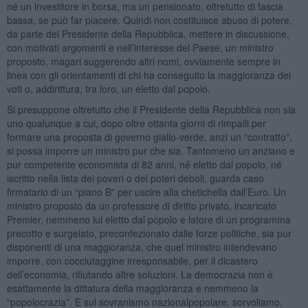
né un investitore in borsa, ma un pensionato, oltretutto di fascia
bassa, se può far piacere. Quindi non costituisce abuso di potere,
da parte del Presidente della Repubblica, mettere in discussione,
con motivati argomenti e nell’interesse del Paese, un ministro
proposto, magari suggerendo altri nomi, ovviamente sempre in
linea con gli orientamenti di chi ha conseguito la maggioranza dei
voti o, addirittura, tra loro, un eletto dal popolo.
Si presuppone oltretutto che il Presidente della Repubblica non sia
uno qualunque a cui, dopo oltre ottanta giorni di rimpalli per
formare una proposta di governo giallo-verde, anzi un “contratto”,
si possa imporre un ministro pur che sia. Tantomeno un anziano e
pur competente economista di 82 anni, né eletto dal popolo, né
iscritto nella lista dei poveri o dei poteri deboli, guarda caso
firmatario di un “piano B” per uscire alla chetichella dall’Euro. Un
ministro proposto da un professore di diritto privato, incaricato
Premier, nemmeno lui eletto dal popolo e latore di un programma
precotto e surgelato, preconfezionato dalle forze politiche, sia pur
disponenti di una maggioranza, che quel ministro intendevano
imporre, con cocciutaggine irresponsabile, per il dicastero
dell’economia, rifiutando altre soluzioni. La democrazia non è
esattamente la dittatura della maggioranza e nemmeno la
“popolocrazia”. E sul sovranismo nazionalpopolare, sorvoliamo.