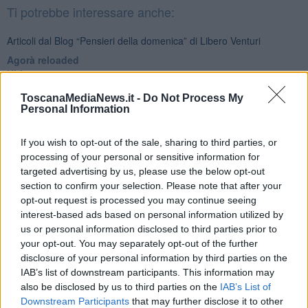
Ti potrebbe interessare anche:
Articoli dal Blog “Pensieri della domenica” di Libero Venturi
​Agorà reloaded
Ultimo
​L’urlo e gli inglesi
ToscanaMediaNews.it -
Do Not Process My
Carrà
Personal Information
Può darsi
Europei
Acciaio
If you wish to opt-out of the sale, sharing to third parties, or
Il Presidente
processing of your personal or sensitive information for
​Il Giro
targeted advertising by us, please use the below opt-out
Insopportabile
section to confirm your selection. Please note that after your
​Mentre
opt-out request is processed you may continue seeing
Luana
interest-based ads based on personal information utilized by
​Ci vuole Fedez
us or personal information disclosed to third parties prior to
​Cronaca di un vaccino annunciato
your opt-out. You may separately opt-out of the further
​Liberazione
disclosure of your personal information by third parties on the
Esternazioni
IAB’s list of downstream participants. This information may
Vaxzevria
also be disclosed by us to third parties on the
IAB’s List of
Nazionali
Downstream Participants
that may further disclose it to other
​Ricorrenze e celebrazioni