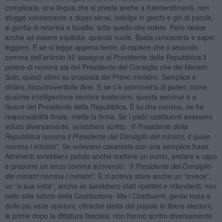
complicata, una lingua che si presta anche a fraintendimenti, non
sfugge volutamente a doppi sensi, indulge in giochi e giri di parole,
si gonfia di retorica e busillis, tutto quello che volete. Però riesce
anche ad essere esplicita, quando vuole. Basta conoscerla e saper
leggere. E se si legge appena bene, si capisce che il secondo
comma dell’articolo 92 assegna al Presidente della Repubblica il
potere di nomina sia del Presidente del Consiglio che dei Ministri.
Solo, questi ultimi su proposta del Primo ministro. Semplice e
chiaro, incontrovertibile direi. E se c’è asimmetria di poteri, come
qualche intelligentone sembra sostenere, questa semmai è a
favore del Presidente della Repubblica. È lui che nomina, ne ha
responsabilità finale, mette la firma. Se i padri costituenti avessero
voluto diversamente, avrebbero scritto:
“Il Presidente della
Repubblica nomina il Presidente del Consiglio dei ministri, il quale
nomina i ministri”
. Se volevano cavarsela con una semplice frase.
Altrimenti avrebbero potuto anche mettere un punto, andare a capo
e proporre un terzo comma scrivendo:
“Il Presidente del Consiglio
dei ministri nomina i ministri”
. E ci poteva stare anche un “invece”,
un “a sua volta”, anche se sarebbero stati ripetitivi e ridondanti, non
nello stile sobrio della Costituzione. Ma i Costituenti, gente tosta e
delle più varie opinioni, oltreché eletta dal popolo in libere elezioni,
le prime dopo la dittatura fascista, non hanno scritto diversamente