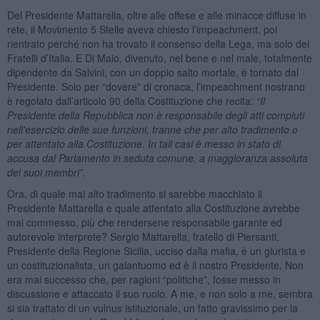
Del Presidente Mattarella, oltre alle offese e alle minacce diffuse in
rete, il Movimento 5 Stelle aveva chiesto l’impeachment, poi
rientrato perché non ha trovato il consenso della Lega, ma solo dei
Fratelli d’Italia. E Di Maio, divenuto, nel bene e nel male, totalmente
dipendente da Salvini, con un doppio salto mortale, è tornato dal
Presidente. Solo per “dovere” di cronaca, l’impeachment nostrano
è regolato dall’articolo 90 della Costituzione che recita:
“Il
Presidente della Repubblica non è responsabile degli atti compiuti
nell'esercizio delle sue funzioni, tranne che per alto tradimento o
per attentato alla Costituzione. In tali casi è messo in stato di
accusa dal Parlamento in seduta comune, a maggioranza assoluta
dei suoi membri”.
Ora, di quale mai alto tradimento si sarebbe macchiato il
Presidente Mattarella e quale attentato alla Costituzione avrebbe
mai commesso, più che rendersene responsabile garante ed
autorevole interprete? Sergio Mattarella, fratello di Piersanti,
Presidente della Regione Sicilia, ucciso dalla mafia, è un giurista e
un costituzionalista, un galantuomo ed è il nostro Presidente. Non
era mai successo che, per ragioni “politiche”, fosse messo in
discussione e attaccato il suo ruolo. A me, e non solo a me, sembra
si sia trattato di un vulnus istituzionale, un fatto gravissimo per la